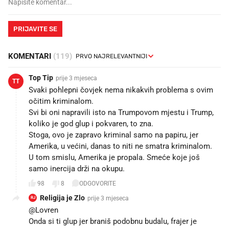
PRIJAVITE SE
KOMENTARI
(119)
Top Tip
prije 3 mjeseca
TT
Svaki pohlepni čovjek nema nikakvih problema s ovim
očitim kriminalom.
Svi bi oni napravili isto na Trumpovom mjestu i Trump,
koliko je god glup i pokvaren, to zna.
Stoga, ovo je zapravo kriminal samo na papiru, jer
Amerika, u većini, danas to niti ne smatra kriminalom.
U tom smislu, Amerika je propala. Smeće koje još
samo inercija drži na okupu.
98
8
ODGOVORITE
Religija je Zlo
prije 3 mjeseca
RJ
@Lovren
Onda si ti glup jer braniš podobnu budalu, frajer je