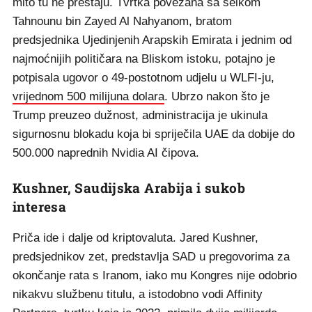
mito tu ne prestaju. Tvrtka povezana sa šeikom
Tahnounu bin Zayed Al Nahyanom, bratom
predsjednika Ujedinjenih Arapskih Emirata i jednim od
najmoćnijih političara na Bliskom istoku, potajno je
potpisala ugovor o 49-postotnom udjelu u WLFI-ju,
vrijednom 500 milijuna dolara
. Ubrzo nakon što je
Trump preuzeo dužnost, administracija je ukinula
sigurnosnu blokadu koja bi spriječila UAE da dobije do
500.000 naprednih Nvidia AI čipova.
Kushner, Saudijska Arabija i sukob
interesa
Priča ide i dalje od kriptovaluta. Jared Kushner,
predsjednikov zet, predstavlja SAD u pregovorima za
okončanje rata s Iranom, iako mu Kongres nije odobrio
nikakvu službenu titulu, a istodobno vodi Affinity