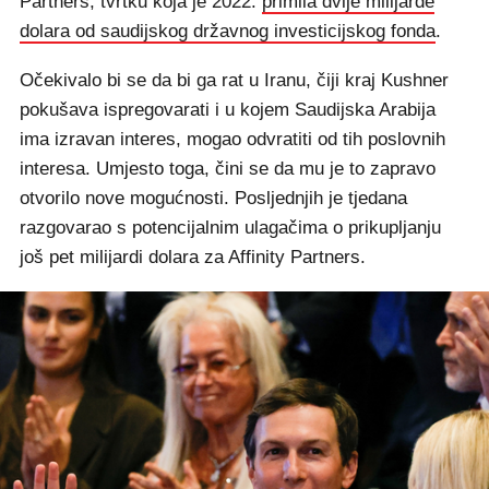
Partners, tvrtku koja je 2022.
primila dvije milijarde
dolara od saudijskog državnog investicijskog fonda
.
Očekivalo bi se da bi ga rat u Iranu, čiji kraj Kushner
pokušava ispregovarati i u kojem Saudijska Arabija
ima izravan interes, mogao odvratiti od tih poslovnih
interesa. Umjesto toga, čini se da mu je to zapravo
otvorilo nove mogućnosti. Posljednjih je tjedana
razgovarao s potencijalnim ulagačima o prikupljanju
još pet milijardi dolara za Affinity Partners.