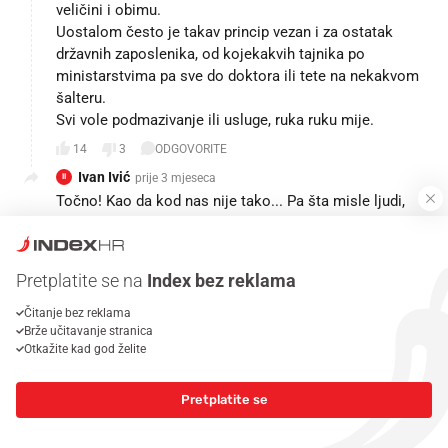
veličini i obimu.
Uostalom često je takav princip vezan i za ostatak
državnih zaposlenika, od kojekakvih tajnika po
ministarstvima pa sve do doktora ili tete na nekakvom
šalteru.
Svi vole podmazivanje ili usluge, ruka ruku mije.
14
3
ODGOVORITE
Ivan Ivić
prije 3 mjeseca
II
Točno! Kao da kod nas nije tako... Pa šta misle ljudi,
kako kod nas HDZ hobotnica funkcionira?!?
6
2
Pretplatite se na
Index bez reklama
Jurica Prekoplotić
prije 3 mjeseca
JP
Čitanje bez reklama
Novinar je otkrio toplu vodu. Sve što je napisano je
Brže učitavanje stranica
odavno poznato. Tako funkcionira demokracija u
Otkažite kad god želite
americi.
19
2
ODGOVORITE
Pretplatite se
Jean Luc Picard
prije 3 mjeseca
JP
a nista to ne znači desnoj/konzervativnoj glasačkoj