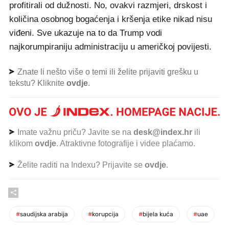
profitirali od dužnosti. No, ovakvi razmjeri, drskost i
količina osobnog bogaćenja i kršenja etike nikad nisu
viđeni. Sve ukazuje na to da Trump vodi
najkorumpiraniju administraciju u američkoj povijesti.
Znate li nešto više o temi ili želite prijaviti grešku u
tekstu? Kliknite
ovdje
.
Imate važnu priču? Javite se na
desk@index.hr
ili
klikom
ovdje
. Atraktivne fotografije i videe plaćamo.
Želite raditi na Indexu? Prijavite se
ovdje
.
#
saudijska arabija
#
korupcija
#
bijela kuća
#
uae