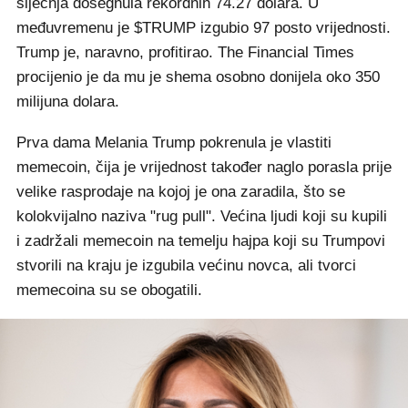
siječnja dosegnula rekordnih 74.27 dolara. U
međuvremenu je $TRUMP izgubio 97 posto vrijednosti.
Trump je, naravno, profitirao. The Financial Times
procijenio je da mu je shema osobno donijela oko 350
milijuna dolara.
Prva dama Melania Trump pokrenula je vlastiti
memecoin, čija je vrijednost također naglo porasla prije
velike rasprodaje na kojoj je ona zaradila, što se
kolokvijalno naziva "rug pull". Većina ljudi koji su kupili
i zadržali memecoin na temelju hajpa koji su Trumpovi
stvorili na kraju je izgubila većinu novca, ali tvorci
memecoina su se obogatili.