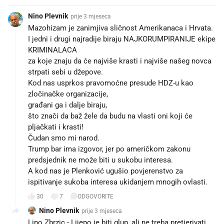
Nino Plevnik
prije 3 mjeseca
Mazohizam je zanimjiva sličnost Amerikanaca i Hrvata.
I jedni i drugi najradije biraju NAJKORUMPIRANIJE ekipe
KRIMINALACA
za koje znaju da će najviše krasti i najviše našeg novca
strpati sebi u džepove.
Kod nas usprkos pravomoćne presude HDZ-u kao
zločinačke organizacije,
građani ga i dalje biraju,
što znači da baž žele da budu na vlasti oni koji će
pljačkati i krasti!
Čudan smo mi narod.
Trump bar ima izgovor, jer po američkom zakonu
predsjednik ne može biti u sukobu interesa.
A kod nas je Plenković ugušio povjerenstvo za
ispitivanje sukoba interesa ukidanjem mnogih ovlasti.
30
7
ODGOVORITE
Nino Plevnik
prije 3 mjeseca
Lino Zbrzic - Lijepo je biti glup, ali ne treba pretjerivati.