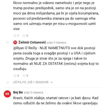
Novo normalno je odavno nametnuto i prije nego je
trump postao predsjednik, samo sta je on na poziciji
moci pa drma milijardama, pa hr je cijela korumpirana,
pocevsi od predstavnika stanara pa do samoga vrha
samo oni uzimaju manje jer nisu u mogucnosti uzeti
vise
7
0
Želimir Cvitanović
prije 3 mjeseca
ŽC
@Ryan O`Reilly - NIJE NAMETNUTO sve dok postoji
javna osuda toga a svagdje postoji i u USA i cijelom
svijetu. Druga je stvar što je za njega i takve to
normalno ali NIJE ZA OSTATAK (većinu) svijeta koji to
osuđuju.
4
0
UČITAJTE JOŠ 1 ODGOVOR
Bej Be
prije 3 mjeseca
BB
Krasti, tlačiti slabije, startati ratove i je.bati djecu. Kad
ćemo odlučiti da ne želimo da ovakvi likovi upravljaju