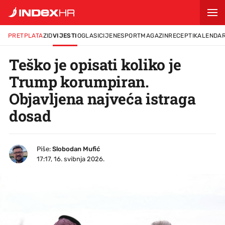
PRETPLATA
ZID
VIJESTI
OGLASI
CIJENE
SPORT
MAGAZIN
RECEPTI
KALENDA
Teško je opisati koliko je
Trump korumpiran.
Objavljena najveća istraga
dosad
Piše:
Slobodan Mufić
17:17, 16. svibnja 2026.