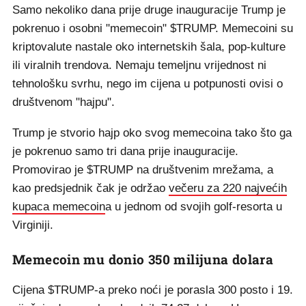
Samo nekoliko dana prije druge inauguracije Trump je
pokrenuo i osobni "memecoin" $TRUMP. Memecoini su
kriptovalute nastale oko internetskih šala, pop-kulture
ili viralnih trendova. Nemaju temeljnu vrijednost ni
tehnološku svrhu, nego im cijena u potpunosti ovisi o
društvenom "hajpu".
Trump je stvorio hajp oko svog memecoina tako što ga
je pokrenuo samo tri dana prije inauguracije.
Promovirao je $TRUMP na društvenim mrežama, a
kao predsjednik čak je održao
večeru za 220 najvećih
kupaca memecoin
a u jednom od svojih golf-resorta u
Virginiji.
Memecoin mu donio 350 milijuna dolara
Cijena $TRUMP-a preko noći je porasla 300 posto i 19.