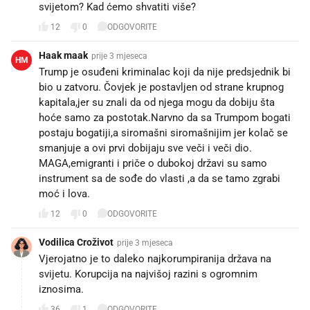
svijetom? Kad ćemo shvatiti više?
12
0
ODGOVORITE
Haak maak
prije 3 mjeseca
HM
Trump je osuđeni kriminalac koji da nije predsjednik bi
bio u zatvoru. Čovjek je postavljen od strane krupnog
kapitala,jer su znali da od njega mogu da dobiju šta
hoće samo za postotak.Narvno da sa Trumpom bogati
postaju bogatiji,a siromašni siromašnijim jer kolač se
smanjuje a ovi prvi dobijaju sve veči i veči dio.
MAGA,emigranti i priče o dubokoj državi su samo
instrument sa de sođe do vlasti ,a da se tamo zgrabi
moć i lova.
12
0
ODGOVORITE
Vodilica Croživot
prije 3 mjeseca
Vjerojatno je to daleko najkorumpiranija država na
svijetu. Korupcija na najvišoj razini s ogromnim
iznosima.
36
1
ODGOVORITE