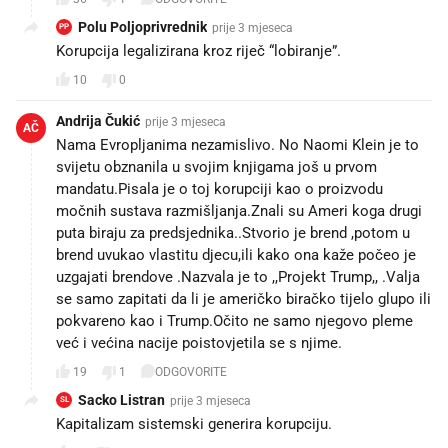
Polu Poljoprivrednik
prije 3 mjeseca
PP
Korupcija legalizirana kroz riječ “lobiranje”.
10
0
Andrija Čukić
prije 3 mjeseca
AČ
Nama Evropljanima nezamislivo. No Naomi Klein je to
svijetu obznanila u svojim knjigama još u prvom
mandatu.Pisala je o toj korupciji kao o proizvodu
močnih sustava razmišljanja.Znali su Ameri koga drugi
puta biraju za predsjednika..Stvorio je brend ,potom u
brend uvukao vlastitu djecu,ili kako ona kaže počeo je
uzgajati brendove .Nazvala je to ,,Projekt Trump,, .Valja
se samo zapitati da li je američko biračko tijelo glupo ili
pokvareno kao i Trump.Očito ne samo njegovo pleme
već i većina nacije poistovjetila se s njime.
19
1
ODGOVORITE
Sacko Listran
prije 3 mjeseca
SL
Kapitalizam sistemski generira korupciju.