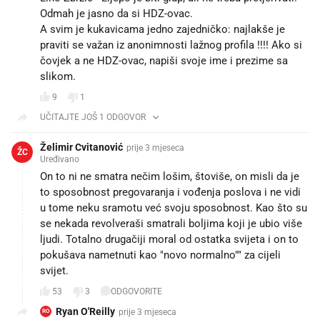
Odmah je jasno da si HDZ-ovac.
A svim je kukavicama jedno zajedničko: najlakše je
praviti se važan iz anonimnosti lažnog profila !!!! Ako si
čovjek a ne HDZ-ovac, napiši svoje ime i prezime sa
slikom.
9
1
UČITAJTE JOŠ 1 ODGOVOR
Želimir Cvitanović
prije 3 mjeseca
ŽC
Uređivano
On to ni ne smatra nečim lošim, štoviše, on misli da je
to sposobnost pregovaranja i vođenja poslova i ne vidi
u tome neku sramotu već svoju sposobnost. Kao što su
se nekada revolveraši smatrali boljima koji je ubio više
ljudi. Totalno drugačiji moral od ostatka svijeta i on to
pokušava nametnuti kao "novo normalno"" za cijeli
svijet.
53
3
ODGOVORITE
Ryan O'Reilly
prije 3 mjeseca
RO