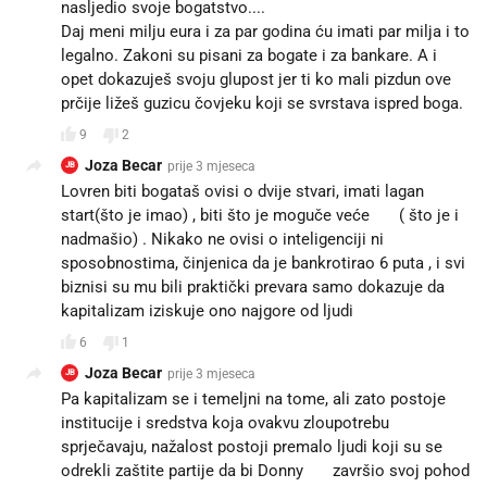
nasljedio svoje bogatstvo....
Daj meni milju eura i za par godina ću imati par milja i to
legalno. Zakoni su pisani za bogate i za bankare. A i
opet dokazuješ svoju glupost jer ti ko mali pizdun ove
prčije ližeš guzicu čovjeku koji se svrstava ispred boga.
9
2
Joza Becar
prije 3 mjeseca
JB
Lovren biti bogataš ovisi o dvije stvari, imati lagan
start(što je imao) , biti što je moguče veće 💩 ( što je i
nadmašio) . Nikako ne ovisi o inteligenciji ni
sposobnostima, činjenica da je bankrotirao 6 puta , i svi
biznisi su mu bili praktički prevara samo dokazuje da
kapitalizam iziskuje ono najgore od ljudi
6
1
Joza Becar
prije 3 mjeseca
JB
Pa kapitalizam se i temeljni na tome, ali zato postoje
institucije i sredstva koja ovakvu zloupotrebu
sprječavaju, nažalost postoji premalo ljudi koji su se
odrekli zaštite partije da bi Donny 🤡 završio svoj pohod