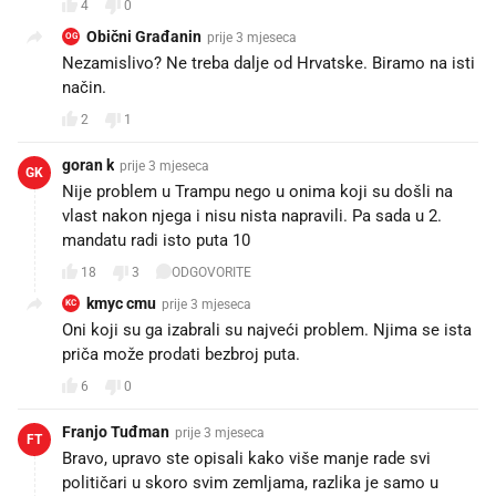
4
0
Obični Građanin
prije 3 mjeseca
OG
Nezamislivo? Ne treba dalje od Hrvatske. Biramo na isti
način.
2
1
goran k
prije 3 mjeseca
GK
Nije problem u Trampu nego u onima koji su došli na
vlast nakon njega i nisu nista napravili. Pa sada u 2.
mandatu radi isto puta 10
18
3
ODGOVORITE
kmyc cmu
prije 3 mjeseca
KC
Oni koji su ga izabrali su najveći problem. Njima se ista
priča može prodati bezbroj puta.
6
0
Franjo Tuđman
prije 3 mjeseca
FT
Bravo, upravo ste opisali kako više manje rade svi
političari u skoro svim zemljama, razlika je samo u