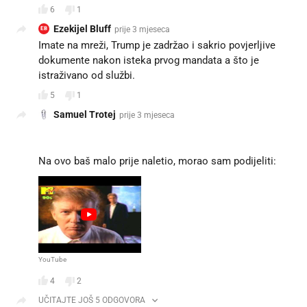
6
1
Ezekijel Bluff
prije 3 mjeseca
EB
Imate na mreži, Trump je zadržao i sakrio povjerljive
dokumente nakon isteka prvog mandata a što je
istraživano od službi.
5
1
Samuel Trotej
prije 3 mjeseca
Na ovo baš malo prije naletio, morao sam podijeliti:
YouTube
4
2
UČITAJTE JOŠ 5 ODGOVORA