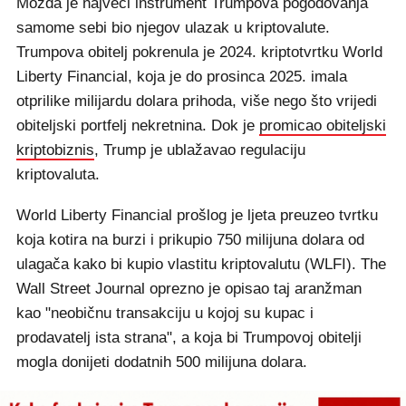
Možda je najveći instrument Trumpova pogodovanja
samome sebi bio njegov ulazak u kriptovalute.
Trumpova obitelj pokrenula je 2024. kriptotvrtku World
Liberty Financial, koja je do prosinca 2025. imala
otprilike milijardu dolara prihoda, više nego što vrijedi
obiteljski portfelj nekretnina. Dok je
promicao obiteljski
kriptobiznis
, Trump je ublažavao regulaciju
kriptovaluta.
World Liberty Financial prošlog je ljeta preuzeo tvrtku
koja kotira na burzi i prikupio 750 milijuna dolara od
ulagača kako bi kupio vlastitu kriptovalutu (WLFI). The
Wall Street Journal oprezno je opisao taj aranžman
kao "neobičnu transakciju u kojoj su kupac i
prodavatelj ista strana", a koja bi Trumpovoj obitelji
mogla donijeti dodatnih 500 milijuna dolara.