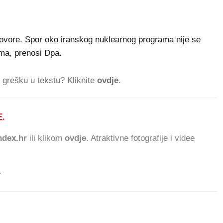
govore. Spor oko iranskog nuklearnog programa nije se
ma, prenosi Dpa.
ti grešku u tekstu? Kliknite
ovdje
.
.
473.323 ČITATELJA DAN
dex.hr
ili klikom
ovdje
. Atraktivne fotografije i videe
.