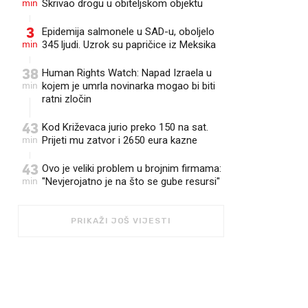
min
Skrivao drogu u obiteljskom objektu
3
Epidemija salmonele u SAD-u, oboljelo
min
345 ljudi. Uzrok su papričice iz Meksika
38
Human Rights Watch: Napad Izraela u
min
kojem je umrla novinarka mogao bi biti
ratni zločin
43
Kod Križevaca jurio preko 150 na sat.
min
Prijeti mu zatvor i 2650 eura kazne
43
Ovo je veliki problem u brojnim firmama:
min
"Nevjerojatno je na što se gube resursi"
PRIKAŽI JOŠ VIJESTI