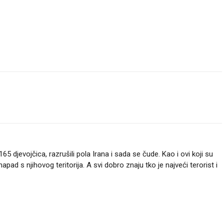
65 djevojčica, razrušili pola Irana i sada se čude. Kao i ovi koji su
i napad s njihovog teritorija. A svi dobro znaju tko je najveći terorist i