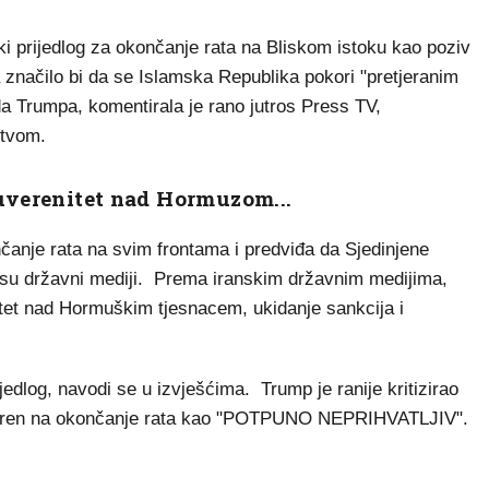
i prijedlog za okončanje rata na Bliskom istoku kao poziv
 značilo bi da se Islamska Republika pokori "pretjeranim
 Trumpa, komentirala je rano jutros Press TV,
stvom.
suverenitet nad Hormuzom...
čanje rata na svim frontama i predviđa da Sjedinjene
li su državni mediji. Prema iranskim državnim medijima,
itet nad Hormuškim tjesnacem, ukidanje sankcija i
edlog, navodi se u izvješćima. Trump je ranije kritizirao
mjeren na okončanje rata kao "POTPUNO NEPRIHVATLJIV".