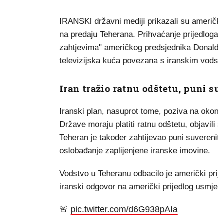
IRANSKI državni mediji prikazali su američk
na predaju Teherana. Prihvaćanje prijedloga
zahtjevima" američkog predsjednika Donalda
televizijska kuća povezana s iranskim vod
Iran tražio ratnu odštetu, puni 
Iranski plan, nasuprot tome, poziva na okon
Države moraju platiti ratnu odštetu, objavi
Teheran je također zahtijevao puni suveren
oslobađanje zaplijenjene iranske imovine.
Vodstvo u Teheranu odbacilo je američki prij
iranski odgovor na američki prijedlog us
🚨
pic.twitter.com/d6G938pAIa