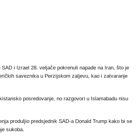
u SAD i Izrael 28. veljače pokrenuli napade na Iran, što je
meričkih saveznika u Perzijskom zaljevu, kao i zatvaranje
pakistansko posredovanje, no razgovori u Islamabadu nisu
enja produljio predsjednik SAD-a Donald Trump kako bi se
nje sukoba.