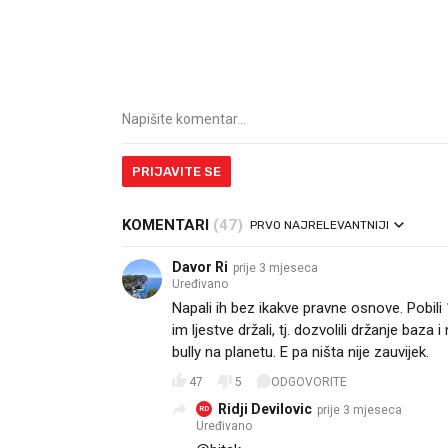
PRIJAVITE SE
KOMENTARI
(47)
PRVO NAJRELEVANTNIJI
Davor Ri
prije 3 mjeseca
Uređivano
Napali ih bez ikakve pravne osnove. Pobili 1
im ljestve držali, tj. dozvolili držanje baza 
bully na planetu. E pa ništa nije zauvijek.
47
5
ODGOVORITE
Ridji Devilovic
prije 3 mjeseca
RD
Uređivano