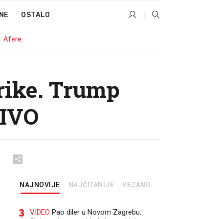
NE
OSTALO
Afere
erike. Trump
JIVO
NAJNOVIJE
NAJČITANIJE
VEZANO
3
VIDEO
Pao diler u Novom Zagrebu: