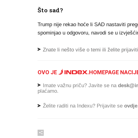
Što sad?
Trump nije rekao hoće li SAD nastaviti pre
spominjao u odgovoru, navodi se u izvješći
Znate li nešto više o temi ili želite prijavi
OVO JE
.
HOMEPAGE NACIJE
Imate važnu priču? Javite se na
desk@in
plaćamo.
Želite raditi na Indexu? Prijavite se
ovdje