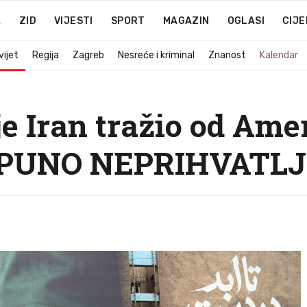
A
ZID
VIJESTI
SPORT
MAGAZIN
OGLASI
CIJE
vijet
Regija
Zagreb
Nesreće i kriminal
Znanost
Kalendar
je Iran tražio od Am
OTPUNO NEPRIHVATL