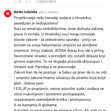
31
1
ODGOVORITE
Netko Izdaleka
prije 2 mjeseca
NI
Propitkivanje rada (nerada) sudaca u Hrvatskoj
paradrzavi je nedopusteno!
Suci se smatraju nedodirljivima, izvan dohvata zakona,
prava ili morala. U Hrvatskoj suci mogu izmisljati
vlasite zakone - za jednokratnu upurabu - smiju se
pozvati na svoje halucinacije umjesto na utvrdjene
cinjenice. Smiju izabrati JEDAN dokaz koji ide u prilog
favorizirane stranke, a previdjeti sto ostalih dokaza koji
govore suprotno. To se dogadja posvuda ukljucujuci i
Ustavni sud. Parodija a ne pravosudje.
Zakoni kao da ne postoje - a Sabor se pravi da to ne vidi
- umjesto zakona imamo situaciju da stranka koja bolje
plati - dobiva spor.
I ESLJP je pogrijesio: naime autoritet suda i sudaca se
stice mukotrpnim i postenim postupanjem,
uvazavanjem utemeljenih kritika i pristojnoscu.
A ne kaznama ili globama.
Autoritet se zasluzuje a ne namece silom. Ali, ipak to je