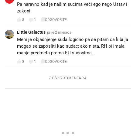
Pa naravno kad je našim sucima veći ego nego Ustav i
zakoni.
8
1
ODGOVORITE
Little Galactus
prije 2 mjeseca
Meni je objasnjenje suda logicno pa se pitam da li bi ja
mogao se zaposliti kao sudac; ako nista, RH bi imala
manje predmeta prema EU sudovima.
8
1
ODGOVORITE
JOŠ 13 KOMENTARA
PROČITAJTE JOŠ