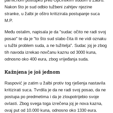
parničnom postupku pred Općinskim sudom u Zadru.
Nakon što je sud odbio tužbeni zahtjev njezine
stranke, u žalbi je oštro kritizirala postupanje suca
M.P.
Među ostalim, napisala je da "sudac očito ne radi svoj
posao" te da je "to što sud slabo čita ili ne vidi oznaku
u tužbi problem suda, a ne tužitelja". Sudac joj je zbog
tih navoda izrekao novčanu kaznu od 3000 kuna,
odnosno oko 400 eura, zbog vrijeđanja suda.
Kažnjena je još jednom
Raspović je zatim u žalbi protiv tog rješenja nastavila
kritizirati suca. Tvrdila je da ne radi svoj posao, da ne
postupa po predmetima i da je zloupotrijebio svoje
ovlasti. Zbog svega toga izrečena joj je nova kazna,
ovaj put od 10.000 kuna, odnosno oko 1330 eura.