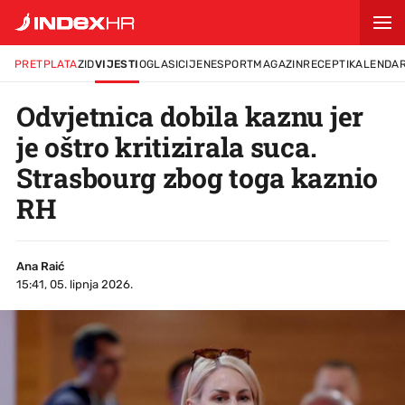
PRETPLATA
ZID
VIJESTI
OGLASI
CIJENE
SPORT
MAGAZIN
RECEPTI
KALENDA
Odvjetnica dobila kaznu jer
je oštro kritizirala suca.
Strasbourg zbog toga kaznio
RH
Ana Raić
15:41, 05. lipnja 2026.