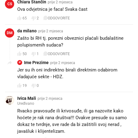
Chiara Stančin
prije 2 mjeseca
CS
Ova odvjetnica je faca! Svaka čast 👏🏻👏🏻
65
2
ODGOVORITE
da milano
prije 2 mjeseca
DM
Zašto bi RH tj. porezni obveznici plaćali budalaštine
polupismenih sudaca?
50
1
ODGOVORITE
Ime Prezime
prije 2 mjeseca
IP
Jer su ih oni indirektno birali direktnim odabirom
vladajuće sekte - HDZ.
19
0
Ivica Mali
prije 2 mjeseca
Uređivano
Rvacko pravosuđe ili krivosuđe, ili ga nazovite kako
hoćete je rak rana društva!!! Ovakve presude su samo
dokaz te tvrdnje, sve rade da bi zaštitili svoj nerad ,
javašluk i klijentelizam.