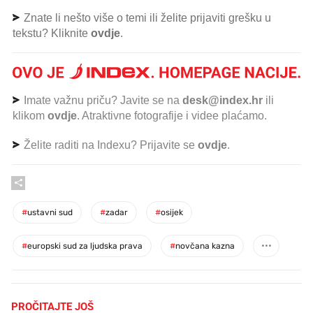
Znate li nešto više o temi ili želite prijaviti grešku u
tekstu? Kliknite
ovdje
.
Imate važnu priču? Javite se na
desk@index.hr
ili
klikom
ovdje
. Atraktivne fotografije i videe plaćamo.
Želite raditi na Indexu? Prijavite se
ovdje
.
#
ustavni sud
#
zadar
#
osijek
#
europski sud za ljudska prava
#
novčana kazna
PROČITAJTE JOŠ