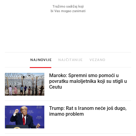
Mjesecima planiramo novu
Što povezuje Lexus i
kuhinju, a jednu važnu odluku
legendarnog Ponyja?
donesemo u samo deset minuta
NAJNOVIJE
NAJČITANIJE
VEZANO
Maroko: Spremni smo pomoći u
povratku maloljetnika koji su stigli u
Ceutu
Trump: Rat s Iranom neće još dugo,
imamo problem