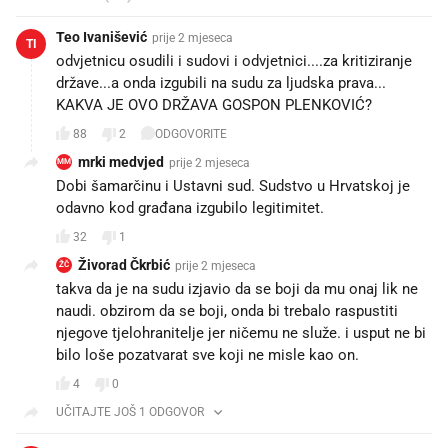
Teo Ivanišević
prije 2 mjeseca
TI
odvjetnicu osudili i sudovi i odvjetnici....za kritiziranje
države...a onda izgubili na sudu za ljudska prava...
KAKVA JE OVO DRŽAVA GOSPON PLENKOVIĆ?
88
2
ODGOVORITE
mrki medvjed
prije 2 mjeseca
MM
Dobi šamarčinu i Ustavni sud. Sudstvo u Hrvatskoj je
odavno kod građana izgubilo legitimitet.
32
1
Živorad Čkrbić
prije 2 mjeseca
ŽČ
takva da je na sudu izjavio da se boji da mu onaj lik ne
naudi. obzirom da se boji, onda bi trebalo raspustiti
njegove tjelohranitelje jer ničemu ne služe. i usput ne bi
bilo loše pozatvarat sve koji ne misle kao on.
4
0
UČITAJTE JOŠ 1 ODGOVOR