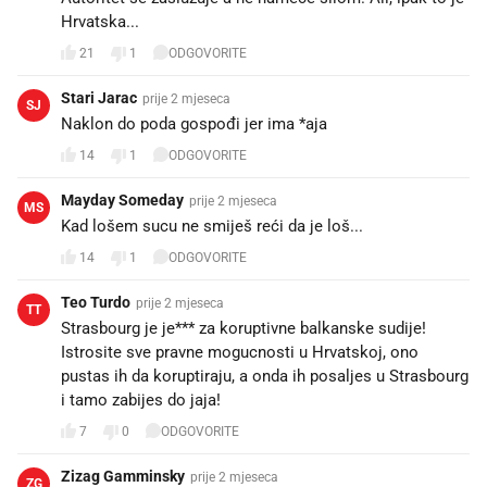
Hrvatska...
21
1
ODGOVORITE
Stari Jarac
prije 2 mjeseca
SJ
Naklon do poda gospođi jer ima *aja 💪
14
1
ODGOVORITE
Mayday Someday
prije 2 mjeseca
MS
Kad lošem sucu ne smiješ reći da je loš...
14
1
ODGOVORITE
Teo Turdo
prije 2 mjeseca
TT
Strasbourg je je*** za koruptivne balkanske sudije!
Istrosite sve pravne mogucnosti u Hrvatskoj, ono
pustas ih da koruptiraju, a onda ih posaljes u Strasbourg
i tamo zabijes do jaja!
7
0
ODGOVORITE
Zizag Gamminsky
prije 2 mjeseca
ZG