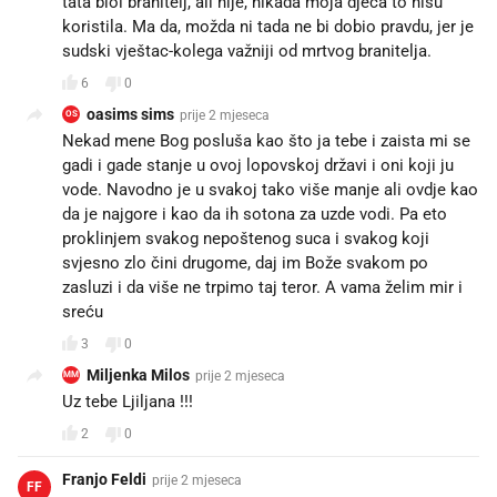
tata biol branitelj, ali nije, nikada moja djeca to nisu
koristila. Ma da, možda ni tada ne bi dobio pravdu, jer je
sudski vještac-kolega važniji od mrtvog branitelja.
6
0
oasims sims
prije 2 mjeseca
OS
Nekad mene Bog posluša kao što ja tebe i zaista mi se
gadi i gade stanje u ovoj lopovskoj državi i oni koji ju
vode. Navodno je u svakoj tako više manje ali ovdje kao
da je najgore i kao da ih sotona za uzde vodi. Pa eto
proklinjem svakog nepoštenog suca i svakog koji
svjesno zlo čini drugome, daj im Bože svakom po
zasluzi i da više ne trpimo taj teror. A vama želim mir i
sreću
3
0
Miljenka Milos
prije 2 mjeseca
MM
Uz tebe Ljiljana !!!
2
0
Franjo Feldi
prije 2 mjeseca
FF