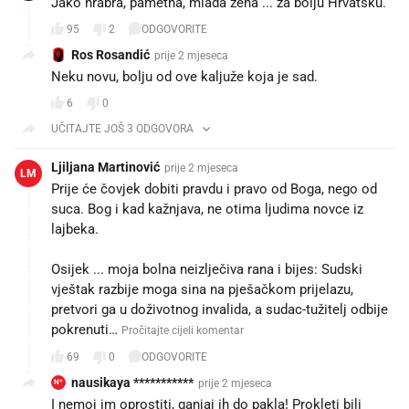
Jako hrabra, pametna, mlada žena ... za bolju Hrvatsku.
95
2
ODGOVORITE
Ros Rosandić
prije 2 mjeseca
Neku novu, bolju od ove kaljuže koja je sad.
6
0
UČITAJTE JOŠ 3 ODGOVORA
Ljiljana Martinović
prije 2 mjeseca
LM
Prije će čovjek dobiti pravdu i pravo od Boga, nego od
suca. Bog i kad kažnjava, ne otima ljudima novce iz
lajbeka.
Osijek ... moja bolna neizlječiva rana i bijes: Sudski
vještak razbije moga sina na pješačkom prijelazu,
pretvori ga u doživotnog invalida, a sudac-tužitelj odbije
pokrenuti…
Pročitajte cijeli komentar
69
0
ODGOVORITE
nausikaya ***********
prije 2 mjeseca
N*
I nemoj im oprostiti, ganjaj ih do pakla! Prokleti bili