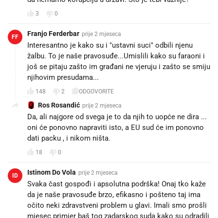
3
0
Franjo Ferderbar
prije 2 mjeseca
FF
Interesantno je kako su i "ustavni suci" odbili njenu
žalbu. To je naše pravosuđe...Umislili kako su faraoni i
još se pitaju zašto im građani ne vjeruju i zašto se smiju
njihovim presudama...
148
2
ODGOVORITE
Ros Rosandić
prije 2 mjeseca
Da, ali najgore od svega je to da njih to uopće ne dira ...
oni će ponovno napraviti isto, a EU sud će im ponovno
dati packu , i nikom ništa.
18
0
Istinom Do Vola
prije 2 mjeseca
ID
Svaka čast gospođi i apsolutna podrška! Onaj tko kaže
da je naše pravosuđe brzo, efikasno i pošteno taj ima
očito neki zdravstveni problem u glavi. Imali smo prošli
mjesec primjer baš tog zadarskog suda kako su odradili