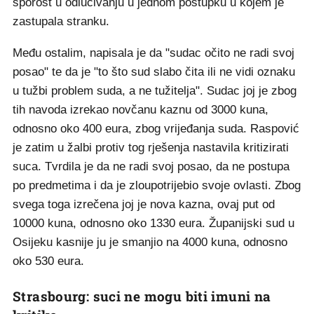
sporost u odlučivanju u jednom postupku u kojem je
zastupala stranku.
Među ostalim, napisala je da "sudac očito ne radi svoj
posao" te da je "to što sud slabo čita ili ne vidi oznaku
u tužbi problem suda, a ne tužitelja". Sudac joj je zbog
tih navoda izrekao novčanu kaznu od 3000 kuna,
odnosno oko 400 eura, zbog vrijeđanja suda. Raspović
je zatim u žalbi protiv tog rješenja nastavila kritizirati
suca. Tvrdila je da ne radi svoj posao, da ne postupa
po predmetima i da je zloupotrijebio svoje ovlasti. Zbog
svega toga izrečena joj je nova kazna, ovaj put od
10000 kuna, odnosno oko 1330 eura. Županijski sud u
Osijeku kasnije ju je smanjio na 4000 kuna, odnosno
oko 530 eura.
Strasbourg: suci ne mogu biti imuni na