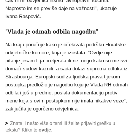
čak ni mi odvjetnici nismo ravnopravni sucima.
Naprosto im se previše daje na važnosti", ukazuje
Ivana Raspović.
"Vlada je odmah odbila nagodbu"
Na kraju poručuje kako je očekivala podršku Hrvatske
odvjetničke komore, koja je izostala. "Ovdje nije
pitanje jesam li ja pretjerala ili ne, nego kako su me svi
domaći sudovi kaznili, a sada dolazi suprotna odluka iz
Strasbourga. Europski sud za ljudska prava tijekom
postupka predložio je nagodbu koju je Vlada RH odmah
odbila i još u predmet poslala dokumentaciju protiv
mene koja s ovim postupkom nije imala nikakve veze",
zaključila je ogorčeno odvjetnica.
Znate li nešto više o temi ili želite prijaviti grešku u
tekstu? Kliknite
ovdje
.