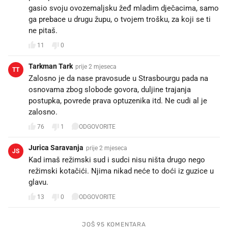
gasio svoju ovozemaljsku žeđ mladim dječacima, samo
ga prebace u drugu župu, o tvojem trošku, za koji se ti
ne pitaš.
11
0
Tarkman Tark
prije 2 mjeseca
TT
Zalosno je da nase pravosude u Strasbourgu pada na
osnovama zbog slobode govora, duljine trajanja
postupka, povrede prava optuzenika itd. Ne cudi al je
zalosno.
76
1
ODGOVORITE
Jurica Saravanja
prije 2 mjeseca
JS
Kad imaš režimski sud i sudci nisu ništa drugo nego
režimski kotačići. Njima nikad neće to doći iz guzice u
glavu.
13
0
ODGOVORITE
JOŠ 95 KOMENTARA