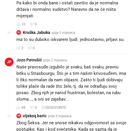
Pa kako bi onda bane i ostali završio da je normalna
država i normalno sudstvo? Naravno da ne će ništa
mijenjati
10
0
Kruška Jabuka
prije 2 mjeseca
KJ
ma to su duboko iskvareni ljudi. jednostavno, prljavi su.
2
0
Jozo Petrušić
prije 2 mjeseca
JP
Naše pravosuđe izgubilo je svaku, baš svaku, pravnu
bitku u Strasbourgu. Što je s tim našim krivosuđem, ima
li itko normalan da nam objasni. Zašto ti ljudi dobivaju
tolike plaće da rade što žele, tj. da ne odrađuju svoj
posao. Zbog njih je narod frustriran, bolestan, na rubu
sloma..., a oni se zajebav...
48
0
ODGOVORITE
vijekoq baric
prije 2 mjeseca
VB
Zbog Šeksa. Jer ne snose nikakvu odgovornost za svoje
postupke. Kao i kod svećenika. Kada se sazna da je