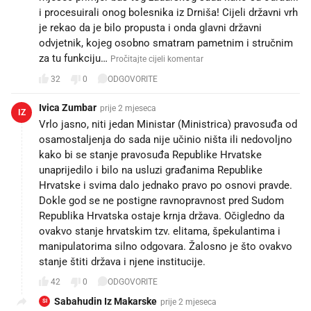
i procesuirali onog bolesnika iz Drniša! Cijeli državni vrh
je rekao da je bilo propusta i onda glavni državni
odvjetnik, kojeg osobno smatram pametnim i stručnim
za tu funkciju…
Pročitajte cijeli komentar
32
0
ODGOVORITE
Ivica Zumbar
prije 2 mjeseca
IZ
Vrlo jasno, niti jedan Ministar (Ministrica) pravosuđa od
osamostaljenja do sada nije učinio ništa ili nedovoljno
kako bi se stanje pravosuđa Republike Hrvatske
unaprijedilo i bilo na usluzi građanima Republike
Hrvatske i svima dalo jednako pravo po osnovi pravde.
Dokle god se ne postigne ravnopravnost pred Sudom
Republika Hrvatska ostaje krnja država. Očigledno da
ovakvo stanje hrvatskim tzv. elitama, špekulantima i
manipulatorima silno odgovara. Žalosno je što ovakvo
stanje štiti država i njene institucije.
42
0
ODGOVORITE
Sabahudin Iz Makarske
prije 2 mjeseca
SI