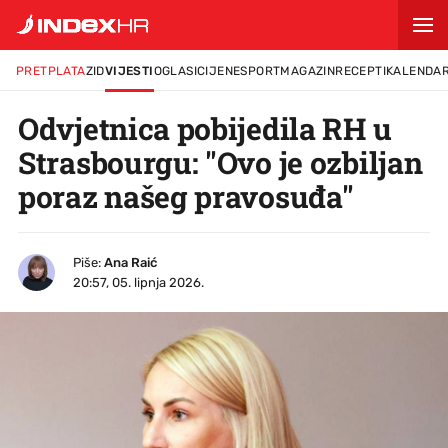
PRETPLATA
ZID
VIJESTI
OGLASI
CIJENE
SPORT
MAGAZIN
RECEPTI
KALENDA
Odvjetnica pobijedila RH u
Strasbourgu: "Ovo je ozbiljan
poraz našeg pravosuđa"
Piše:
Ana Raić
20:57, 05. lipnja 2026.