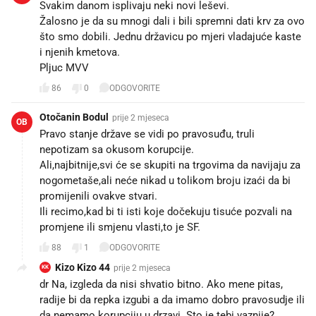
Svakim danom isplivaju neki novi leševi.
Žalosno je da su mnogi dali i bili spremni dati krv za ovo
što smo dobili. Jednu državicu po mjeri vladajuće kaste
i njenih kmetova.
Pljuc MVV
86
0
ODGOVORITE
Otočanin Bodul
prije 2 mjeseca
OB
Pravo stanje države se vidi po pravosuđu, truli
nepotizam sa okusom korupcije.
Ali,najbitnije,svi će se skupiti na trgovima da navijaju za
nogometaše,ali neće nikad u tolikom broju izaći da bi
promijenili ovakve stvari.
Ili recimo,kad bi ti isti koje dočekuju tisuće pozvali na
promjene ili smjenu vlasti,to je SF.
88
1
ODGOVORITE
Kizo Kizo 44
prije 2 mjeseca
KK
dr Na, izgleda da nisi shvatio bitno. Ako mene pitas,
radije bi da repka izgubi a da imamo dobro pravosudje ili
da nemamo korupciju u drzavi. Sto je tebi vaznije?