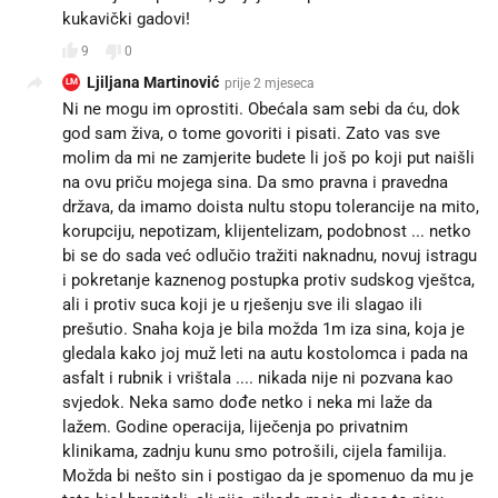
kukavički gadovi!
9
0
Ljiljana Martinović
prije 2 mjeseca
LM
Ni ne mogu im oprostiti. Obećala sam sebi da ću, dok
god sam živa, o tome govoriti i pisati. Zato vas sve
molim da mi ne zamjerite budete li još po koji put naišli
na ovu priču mojega sina. Da smo pravna i pravedna
država, da imamo doista nultu stopu tolerancije na mito,
korupciju, nepotizam, klijentelizam, podobnost ... netko
bi se do sada već odlučio tražiti naknadnu, novuj istragu
i pokretanje kaznenog postupka protiv sudskog vještca,
ali i protiv suca koji je u rješenju sve ili slagao ili
prešutio. Snaha koja je bila možda 1m iza sina, koja je
gledala kako joj muž leti na autu kostolomca i pada na
asfalt i rubnik i vrištala .... nikada nije ni pozvana kao
svjedok. Neka samo dođe netko i neka mi laže da
lažem. Godine operacija, liječenja po privatnim
klinikama, zadnju kunu smo potrošili, cijela familija.
Možda bi nešto sin i postigao da je spomenuo da mu je