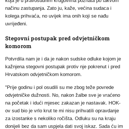
koja je u pravosudnim krugovima poznata po takvom
načinu zastupanja. Zato ju, kaže, većina sudaca i
kolega prihvaća, no uvijek ima onih koji se nađu
uvrijeđeni.
Stegovni postupak pred odvjetničkom
komorom
Potvrdila nam je i da je nakon sudske odluke kojom je
kažnjena stegovni postupak protiv nje pokrenut i pred
Hrvatskom odvjetničkom komorom.
"Prije godinu i pol osudili su me zbog teže povrede
odvjetničke dužnosti. No, nakon žalbe sve je vraćeno
na početak i idući mjesec zakazan je nastavak. HOK-
ov sud bio je vrlo krut te mi nisu prihvatili opravdanje
za izostanke s nekoliko ročišta. Odluku su na kraju
donijeli bez da sam uspjela dati svoj iskaz. Sada ću im