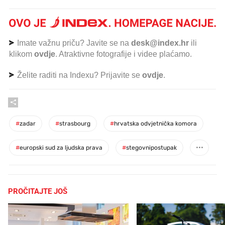
Imate važnu priču? Javite se na
desk@index.hr
ili
klikom
ovdje
. Atraktivne fotografije i videe plaćamo.
Želite raditi na Indexu? Prijavite se
ovdje
.
#
zadar
#
strasbourg
#
hrvatska odvjetnička komora
#
europski sud za ljudska prava
#
stegovnipostupak
PROČITAJTE JOŠ