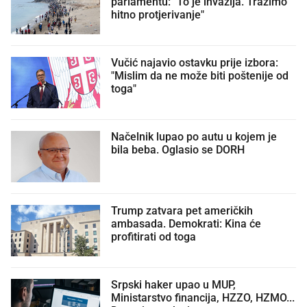
parlamentu: "To je invazija. Tražimo
hitno protjerivanje"
Vučić najavio ostavku prije izbora:
"Mislim da ne može biti poštenije od
toga"
Načelnik lupao po autu u kojem je
bila beba. Oglasio se DORH
Trump zatvara pet američkih
ambasada. Demokrati: Kina će
profitirati od toga
Srpski haker upao u MUP,
Ministarstvo financija, HZZO, HZMO...