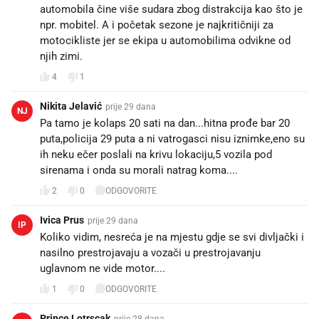
automobila čine više sudara zbog distrakcija kao što je
npr. mobitel. A i početak sezone je najkritičniji za
motocikliste jer se ekipa u automobilima odvikne od
njih zimi.
4
1
Nikita Jelavić
prije 29 dana
NJ
Pa tamo je kolaps 20 sati na dan...hitna prođe bar 20
puta,policija 29 puta a ni vatrogasci nisu iznimke,eno su
ih neku ečer poslali na krivu lokaciju,5 vozila pod
sirenama i onda su morali natrag koma....
2
0
ODGOVORITE
Ivica Prus
prije 29 dana
IP
Koliko vidim, nesreća je na mjestu gdje se svi divljački i
nasilno prestrojavaju a vozači u prestrojavanju
uglavnom ne vide motor....
1
0
ODGOVORITE
Prince Lotrscak
prije 28 dana