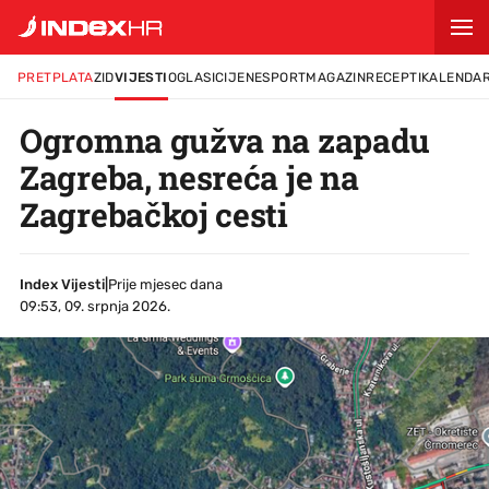
PRETPLATA
ZID
VIJESTI
OGLASI
CIJENE
SPORT
MAGAZIN
RECEPTI
KALENDA
Ogromna gužva na zapadu
Zagreba, nesreća je na
Zagrebačkoj cesti
Index Vijesti
|
Prije mjesec dana
09:53, 09. srpnja 2026.