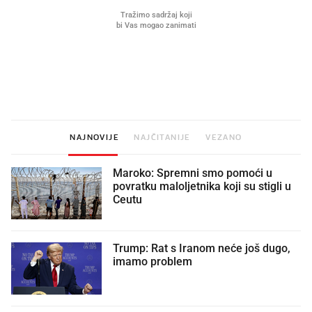
Mjesecima planiramo novu
Što povezuje Lexus i
kuhinju, a jednu važnu odluku
legendarnog Ponyja?
donesemo u samo deset minuta
NAJNOVIJE
NAJČITANIJE
VEZANO
Maroko: Spremni smo pomoći u
povratku maloljetnika koji su stigli u
Ceutu
Trump: Rat s Iranom neće još dugo,
imamo problem