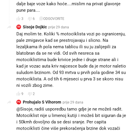
dalje baje voze kako hoće....mislim na privat glavonje
pune para....
3
6
ODGOVORITE
Sisoje Dojkic
prije 29 dana
SD
Daj molim te. Koliki % motociklista vozi po ogranicenju,
pale zmigavce kad se prestrojavaju i slicno. Na
lezaljkama ih pola nema tablicu ili su ju zalijepili za
blatobran da se ne vidi. Od svih nesreca sa
motociklistima bude krivice jedne i druge strane ali i
kad je vozac auta kriv najcesce bude da je motor naletio
suludom brzinom. Od 93 mrtva u prvih pola godine 34 su
motociklista. A od tih 6 mjeseci u prva 3 se skoro nisu
ni vozili zbog zime.
9
2
Prohujalo S Vihorom
prije 29 dana
PS
@Sisoje, radiš usporedbu tamo gdje je ne možeš radit.
Motociklist nije u limenoj kutiji i možeš bit siguran da je
i 50kmh dovoljno da se desi sranje. Per capita
motociklisti čine više prekoračenja brzine dok vozači