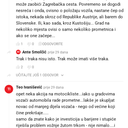
može zaobići Zagrebačka cesta. Povremeno se dogodi
nesreća i onda, ovisno o položaju vozila, nastane čep od
istoka, nekada skroz od Republike Austrije, ali barem do
Slovenske. Ili, kao sada, kroz Kustošiju... Grad na
nekoliko mjesta ovisi o samo nekoliko prometnica i
ako se one začepe...
1
0
ODGOVORITE
Ante Smolčić
prije 29 dana
AS
Trak i traka nisu isto. Trak može imati više traka.
2
0
UČITAJTE JOŠ 1 ODGOVOR
Teo Ivanišević
prije 29 dana
TI
opet neka akcija na motocikliste...iako u gradovima
vozači automobila rade prometne...lakše je skupljat
novac od manjeg dijela vozača - nego od većine koji
čine prekršaje.....
samo da znate kako je investicija u barijere i stupiće
riješila problem vožnje žutom trkom - nije nimalo....i