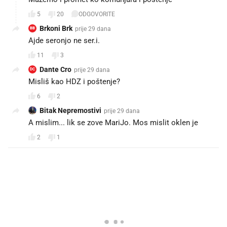
5
20
ODGOVORITE
Brkoni Brk
prije 29 dana
BB
Ajde seronjo ne ser.i.
11
3
Dante Cro
prije 29 dana
DC
Misliš kao HDZ i poštenje?
6
2
Bitak Nepremostivi
prije 29 dana
A mislim... lik se zove MariJo. Mos mislit oklen je
2
1
PROČITAJTE JOŠ