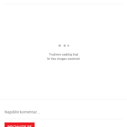
PROČITAJTE JOŠ
Mjesecima planiramo novu
Što povezuje Lexus i
kuhinju, a jednu važnu odluku
legendarnog Ponyja?
donesemo u samo deset minuta
PRIJAVITE SE