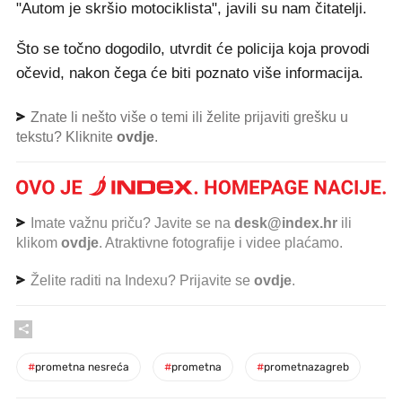
"Autom je skršio motociklista", javili su nam čitatelji.
Što se točno dogodilo, utvrdit će policija koja provodi
očevid, nakon čega će biti poznato više informacija.
Znate li nešto više o temi ili želite prijaviti grešku u
tekstu? Kliknite
ovdje
.
Imate važnu priču? Javite se na
desk@index.hr
ili
klikom
ovdje
. Atraktivne fotografije i videe plaćamo.
Želite raditi na Indexu? Prijavite se
ovdje
.
#
prometna nesreća
#
prometna
#
prometnazagreb