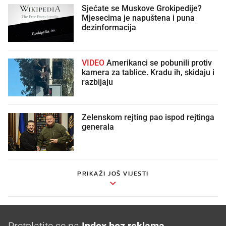
Sjećate se Muskove Grokipedije?
Mjesecima je napuštena i puna
dezinformacija
VIDEO
Amerikanci se pobunili protiv
kamera za tablice. Kradu ih, skidaju i
razbijaju
Zelenskom rejting pao ispod rejtinga
generala
PRIKAŽI JOŠ VIJESTI
Pretplatite se na
Index bez reklama