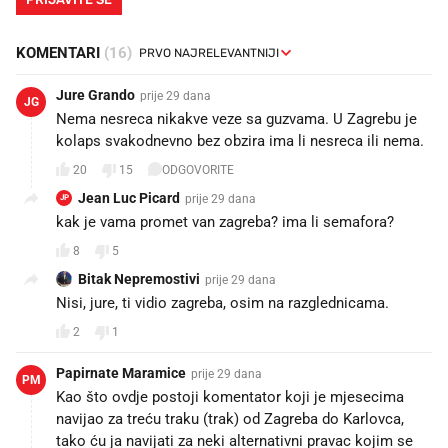
KOMENTARI
(16)
Jure Grando
prije 29 dana
JG
Nema nesreca nikakve veze sa guzvama. U Zagrebu je
kolaps svakodnevno bez obzira ima li nesreca ili nema.
20
15
ODGOVORITE
Jean Luc Picard
prije 29 dana
JP
kak je vama promet van zagreba? ima li semafora?
8
5
Bitak Nepremostivi
prije 29 dana
Nisi, jure, ti vidio zagreba, osim na razglednicama.
2
1
Papirnate Maramice
prije 29 dana
PM
Kao što ovdje postoji komentator koji je mjesecima
navijao za treću traku (trak) od Zagreba do Karlovca,
tako ću ja navijati za neki alternativni pravac kojim se