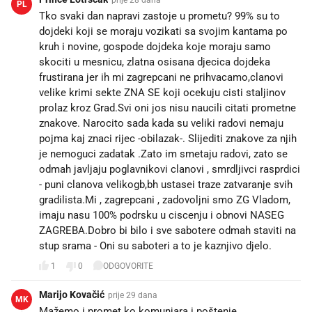
PL
Tko svaki dan napravi zastoje u prometu? 99% su to
dojdeki koji se moraju vozikati sa svojim kantama po
kruh i novine, gospode dojdeka koje moraju samo
skociti u mesnicu, zlatna osisana djecica dojdeka
frustirana jer ih mi zagrepcani ne prihvacamo,clanovi
velike krimi sekte ZNA SE koji ocekuju cisti staljinov
prolaz kroz Grad.Svi oni jos nisu naucili citati prometne
znakove. Narocito sada kada su veliki radovi nemaju
pojma kaj znaci rijec -obilazak-. Slijediti znakove za njih
je nemoguci zadatak .Zato im smetaju radovi, zato se
odmah javljaju poglavnikovi clanovi , smrdljivci rasprdici
- puni clanova velikogb,bh ustasei traze zatvaranje svih
gradilista.Mi , zagrepcani , zadovoljni smo ZG Vladom,
imaju nasu 100% podrsku u ciscenju i obnovi NASEG
ZAGREBA.Dobro bi bilo i sve sabotere odmah staviti na
stup srama - Oni su saboteri a to je kaznjivo djelo.
1
0
ODGOVORITE
Marijo Kovačić
prije 29 dana
MK
Mažemo i promet ko komunjara i poštenje