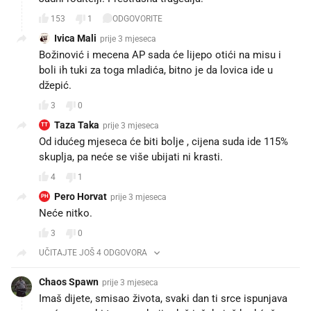
153
1
ODGOVORITE
Ivica Mali
prije 3 mjeseca
Božinović i mecena AP sada će lijepo otići na misu i
boli ih tuki za toga mladića, bitno je da lovica ide u
džepić.
3
0
Taza Taka
prije 3 mjeseca
TT
Od idućeg mjeseca će biti bolje , cijena suda ide 115%
skuplja, pa neće se više ubijati ni krasti.
4
1
Pero Horvat
prije 3 mjeseca
PH
Neće nitko.
3
0
UČITAJTE JOŠ 4 ODGOVORA
Chaos Spawn
prije 3 mjeseca
Imaš dijete, smisao života, svaki dan ti srce ispunjava