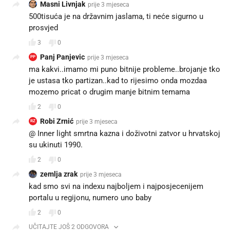
Masni Livnjak
prije 3 mjeseca
500tisuća je na državnim jaslama, ti neće sigurno u
prosvjed
3
0
Panj Panjevic
prije 3 mjeseca
PP
ma kakvi..imamo mi puno bitnije probleme..brojanje tko
je ustasa tko partizan..kad to rijesimo onda mozdaa
mozemo pricat o drugim manje bitnim temama
2
0
Robi Zrnić
prije 3 mjeseca
RZ
@ Inner light smrtna kazna i doživotni zatvor u hrvatskoj
su ukinuti 1990.
2
0
zemlja zrak
prije 3 mjeseca
kad smo svi na indexu najboljem i najposjecenijem
portalu u regijonu, numero uno baby
2
0
UČITAJTE JOŠ 2 ODGOVORA