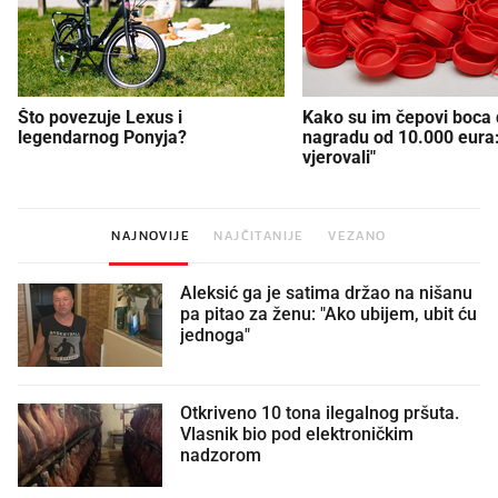
Što povezuje Lexus i
Kako su im čepovi boca d
legendarnog Ponyja?
nagradu od 10.000 eura
vjerovali"
NAJNOVIJE
NAJČITANIJE
VEZANO
Aleksić ga je satima držao na nišanu
pa pitao za ženu: "Ako ubijem, ubit ću
jednoga"
Otkriveno 10 tona ilegalnog pršuta.
Vlasnik bio pod elektroničkim
nadzorom