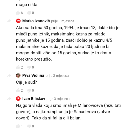
mogu ništa
6
0
Marko Ivanović
prije 3 mjeseca
MI
Ako sada ima 50 godina, 1994. je imao 18, dakle bio je
mlađi punoljetnik, maksimalna kazna za mlađe
punoljetnike je 15 godina, znači dobio je kaznu 4/5
maksimalne kazne, da je tada pobio 20 ljudi ne bi
mogao dobiti više od 15 godina, sudac je to dosta
korektno presudio.
2
0
Prva Violina
prije 3 mjeseca
Čiji je sud?
2
0
Ivan Biliškov
prije 3 mjeseca
IB
Najgora vlada koju smo imali je Milanovićeva (rezultati
govore), a najkorumpiranija je Sanaderova (zatvor
govori). Tako da si falija cili balun.
1
0