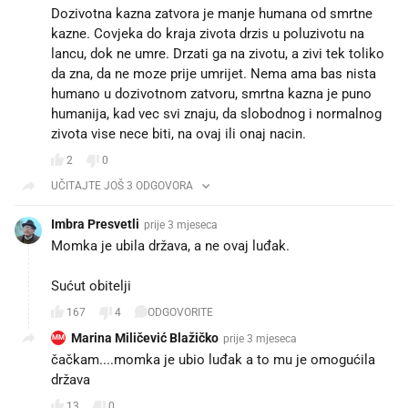
Dozivotna kazna zatvora je manje humana od smrtne
kazne. Covjeka do kraja zivota drzis u poluzivotu na
lancu, dok ne umre. Drzati ga na zivotu, a zivi tek toliko
da zna, da ne moze prije umrijet. Nema ama bas nista
humano u dozivotnom zatvoru, smrtna kazna je puno
humanija, kad vec svi znaju, da slobodnog i normalnog
zivota vise nece biti, na ovaj ili onaj nacin.
2
0
UČITAJTE JOŠ 3 ODGOVORA
Imbra Presvetli
prije 3 mjeseca
Momka je ubila država, a ne ovaj luđak.
Sućut obitelji
167
4
ODGOVORITE
Marina Miličević Blažičko
prije 3 mjeseca
MM
čačkam....momka je ubio luđak a to mu je omogućila
država
13
0