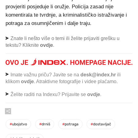
provjeriti posjeduje li oružje. Policija zasad nije
komentirala te tvrdnje, a kriminalističko istraživanje i
potraga za osumnjičenim i dalje traju.
Znate li nešto više o temi ili želite prijaviti grešku u
tekstu? Kliknite
ovdje
.
Imate važnu priču? Javite se na
desk@index.hr
ili
klikom
ovdje
. Atraktivne fotografije i videe plaćamo.
Želite raditi na Indexu? Prijavite se
ovdje
.
#
ubojstvo
#
drniš
#
potraga
#
dostavljač