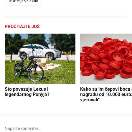
#
kristijan aleksić
PROČITAJTE JOŠ
Što povezuje Lexus i
Kako su im čepovi boca d
legendarnog Ponyja?
nagradu od 10.000 eura
vjerovali"