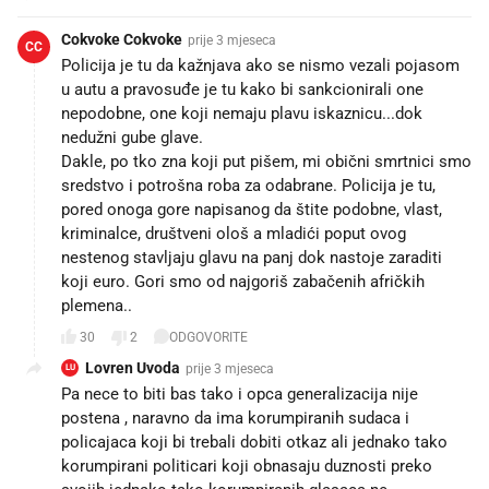
Cokvoke Cokvoke
prije 3 mjeseca
CC
Policija je tu da kažnjava ako se nismo vezali pojasom
u autu a pravosuđe je tu kako bi sankcionirali one
nepodobne, one koji nemaju plavu iskaznicu...dok
nedužni gube glave.
Dakle, po tko zna koji put pišem, mi obični smrtnici smo
sredstvo i potrošna roba za odabrane. Policija je tu,
pored onoga gore napisanog da štite podobne, vlast,
kriminalce, društveni ološ a mladići poput ovog
nestenog stavljaju glavu na panj dok nastoje zaraditi
koji euro. Gori smo od najgoriš zabačenih afričkih
plemena..
30
2
ODGOVORITE
Lovren Uvoda
prije 3 mjeseca
LU
Pa nece to biti bas tako i opca generalizacija nije
postena , naravno da ima korumpiranih sudaca i
policajaca koji bi trebali dobiti otkaz ali jednako tako
korumpirani politicari koji obnasaju duznosti preko