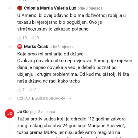
Colonia Martia Valeria Lux
prije 3 mjeseca
U Americi bi ovaj odavno bio ma doživotnoj robiji,a u
texasu bi vjerojstno bio pogubljen. Ovo je
strašno,sustav je zakazao potpuno
10
0
Marko Čičak
prije 3 mjeseca
MČ
Koja smo mi smijurija od države.
Ovakvog čovjeka nitko neprovjerava. Samo prije mjesec
dana je napao čovjeka a već je debelo poznat po
ubijanju i drugim problemima. Od kud mu pištolj. Ništa
naša država ne radi kako treba
7
0
UČITAJTE JOŠ 3 ODGOVORA
Jo Go
prije 3 mjeseca
JG
Tužba protiv sudca koji je odredio “12 godina zatvora
zbog teškog ubojstva 24-godišnje Marijane Sučević”,
tužba prema MUP-u jer nisu adekvatno reagirali na