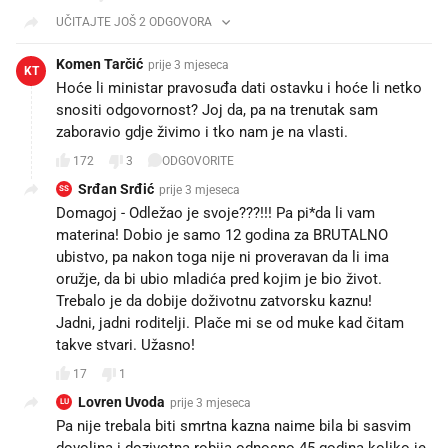
UČITAJTE JOŠ 2 ODGOVORA
Komen Tarčić
prije 3 mjeseca
KT
Hoće li ministar pravosuđa dati ostavku i hoće li netko
snositi odgovornost? Joj da, pa na trenutak sam
zaboravio gdje živimo i tko nam je na vlasti.
172
3
ODGOVORITE
Srđan Srđić
prije 3 mjeseca
SS
Domagoj - Odležao je svoje???!!! Pa pi*da li vam
materina! Dobio je samo 12 godina za BRUTALNO
ubistvo, pa nakon toga nije ni proveravan da li ima
oružje, da bi ubio mladića pred kojim je bio život.
Trebalo je da dobije doživotnu zatvorsku kaznu!
Jadni, jadni roditelji. Plače mi se od muke kad čitam
takve stvari. Užasno!
17
1
Lovren Uvoda
prije 3 mjeseca
LU
Pa nije trebala biti smrtna kazna naime bila bi sasvim
dovoljna i dozivotna robija odnosno 45 godina koliko je