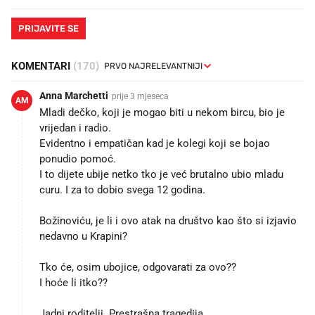
PRIJAVITE SE
KOMENTARI
(170)
Anna Marchetti
prije 3 mjeseca
AM
Mladi dečko, koji je mogao biti u nekom bircu, bio je
vrijedan i radio.
Evidentno i empatičan kad je kolegi koji se bojao
ponudio pomoć.
I to dijete ubije netko tko je već brutalno ubio mladu
curu. I za to dobio svega 12 godina.
Božinoviću, je li i ovo atak na društvo kao što si izjavio
nedavno u Krapini?
Tko će, osim ubojice, odgovarati za ovo??
I hoće li itko??
Jadni roditelji. Prestrašna tragedija.