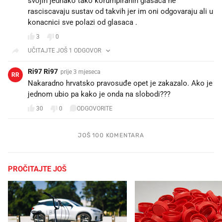
svojih jednako tako korumpiranih glasaca ne
rasciscavaju sustav od takvih jer im oni odgovaraju ali u
konacnici sve polazi od glasaca .
3
0
UČITAJTE JOŠ 1 ODGOVOR
Ri97 Ri97
prije 3 mjeseca
RR
Nakaradno hrvatsko pravosuđe opet je zakazalo. Ako je
jednom ubio pa kako je onda na slobodi???
30
0
ODGOVORITE
JOŠ 100 KOMENTARA
PROČITAJTE JOŠ