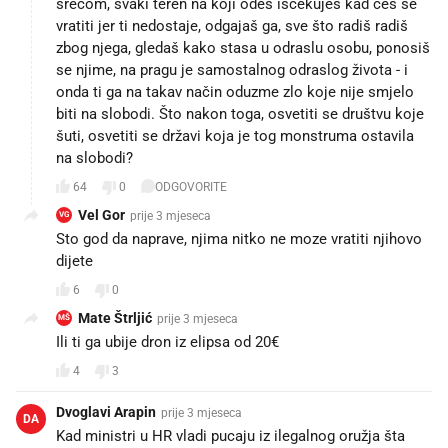
srećom, svaki teren na koji odeš isčekuješ kad ćeš se
vratiti jer ti nedostaje, odgajaš ga, sve što radiš radiš
zbog njega, gledaš kako stasa u odraslu osobu, ponosiš
se njime, na pragu je samostalnog odraslog života - i
onda ti ga na takav način oduzme zlo koje nije smjelo
biti na slobodi. Što nakon toga, osvetiti se društvu koje
šuti, osvetiti se državi koja je tog monstruma ostavila
na slobodi?
64
0
ODGOVORITE
Vel Gor
prije 3 mjeseca
VG
Sto god da naprave, njima nitko ne moze vratiti njihovo
dijete
6
0
Mate Štrljić
prije 3 mjeseca
MŠ
Ili ti ga ubije dron iz elipsa od 20€😭
4
3
Dvoglavi Arapin
prije 3 mjeseca
DA
Kad ministri u HR vladi pucaju iz ilegalnog oružja šta