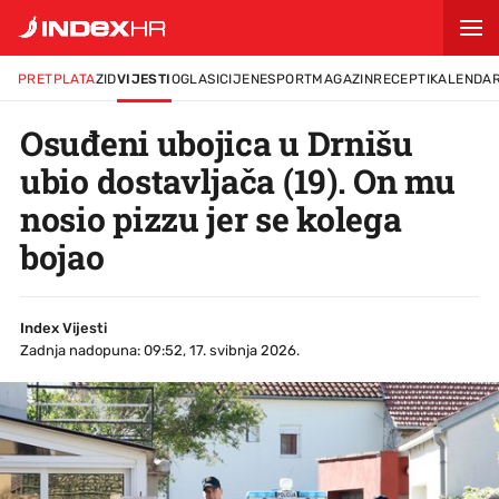
PRETPLATA
ZID
VIJESTI
OGLASI
CIJENE
SPORT
MAGAZIN
RECEPTI
KALENDA
Osuđeni ubojica u Drnišu
ubio dostavljača (19). On mu
nosio pizzu jer se kolega
bojao
Index Vijesti
Zadnja nadopuna: 09:52, 17. svibnja 2026.