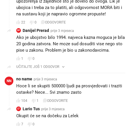
upozorenja iz zajednice što je dovelo do ovoga. Lik je
ubojica i treba za to platiti, ali odgovornost MORA biti i
na sustavu koji je napravio ogromne propuste!
22
0
ODGOVORITE
Danijel Prerad
prije 3 mjeseca
DP
Ako je ubojstvo bilo 1994. najveca kazna moguca je bila
20 godina zatvora. Ne moze sud dosuditi vise nego sto
pise u zakonu. Problem je bio u zakonodavcima.
1
0
UČITAJTE JOŠ 1 ODGOVOR
no name
prije 3 mjeseca
NN
Hoce li se skupiti 500000 ljudi pa prosvjedovati i traziti
ostavke? Nece... Svi znamo zasto
104
1
ODGOVORITE
Lario Tus
prije 3 mjeseca
LT
Okupit će se na dočeku za Lelek
7
0