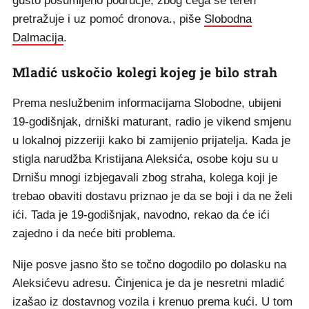
gusto pošumljeno područje, zbog čega se teren
pretražuje i uz pomoć dronova., piše
Slobodna
Dalmacija
.
Mladić uskočio kolegi kojeg je bilo strah
Prema neslužbenim informacijama Slobodne, ubijeni
19-godišnjak, drniški maturant, radio je vikend smjenu
u lokalnoj pizzeriji kako bi zamijenio prijatelja. Kada je
stigla narudžba Kristijana Aleksića, osobe koju su u
Drnišu mnogi izbjegavali zbog straha, kolega koji je
trebao obaviti dostavu priznao je da se boji i da ne želi
ići. Tada je 19-godišnjak, navodno, rekao da će ići
zajedno i da neće biti problema.
Nije posve jasno što se točno dogodilo po dolasku na
Aleksićevu adresu. Činjenica je da je nesretni mladić
izašao iz dostavnog vozila i krenuo prema kući. U tom