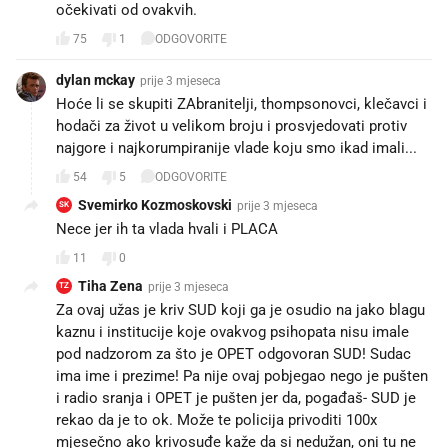
očekivati od ovakvih.
75
1
ODGOVORITE
dylan mckay
prije 3 mjeseca
Hoće li se skupiti ZAbranitelji, thompsonovci, klečavci i
hodači za život u velikom broju i prosvjedovati protiv
najgore i najkorumpiranije vlade koju smo ikad imali...
54
5
ODGOVORITE
Svemirko Kozmoskovski
prije 3 mjeseca
SK
Nece jer ih ta vlada hvali i PLACA
11
0
Tiha Zena
prije 3 mjeseca
TZ
Za ovaj užas je kriv SUD koji ga je osudio na jako blagu
kaznu i institucije koje ovakvog psihopata nisu imale
pod nadzorom za što je OPET odgovoran SUD! Sudac
ima ime i prezime! Pa nije ovaj pobjegao nego je pušten
i radio sranja i OPET je pušten jer da, pogađaš- SUD je
rekao da je to ok. Može te policija privoditi 100x
mjesečno ako krivosuđe kaže da si nedužan, oni tu ne