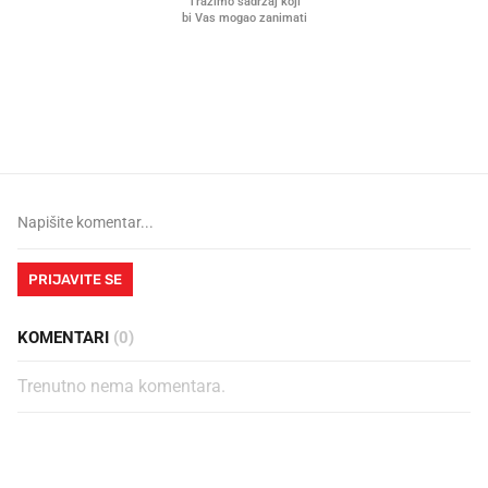
Mjesecima planiramo novu
Što povezuje Lexus i
kuhinju, a jednu važnu odluku
legendarnog Ponyja?
donesemo u samo deset minuta
PRIJAVITE SE
KOMENTARI
(0)
Trenutno nema komentara.
PROČITAJTE JOŠ