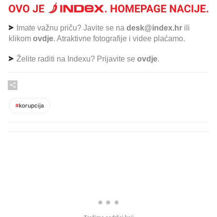
Imate važnu priču? Javite se na
desk@index.hr
ili
klikom
ovdje
. Atraktivne fotografije i videe plaćamo.
Želite raditi na Indexu? Prijavite se
ovdje
.
#
korupcija
PROČITAJTE JOŠ