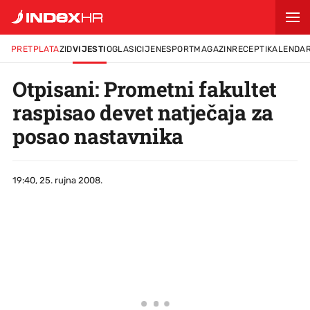
PRETPLATA
ZID
VIJESTI
OGLASI
CIJENE
SPORT
MAGAZIN
RECEPTI
KALENDA
Otpisani: Prometni fakultet
raspisao devet natječaja za
posao nastavnika
19:40, 25. rujna 2008.