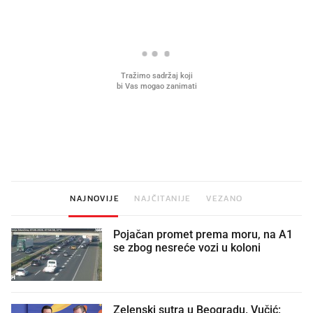
Mjesecima planiramo novu
Što povezuje Lexus i
kuhinju, a jednu važnu odluku
legendarnog Ponyja?
donesemo u samo deset minuta
NAJNOVIJE
NAJČITANIJE
VEZANO
Pojačan promet prema moru, na A1
se zbog nesreće vozi u koloni
Zelenski sutra u Beogradu. Vučić: