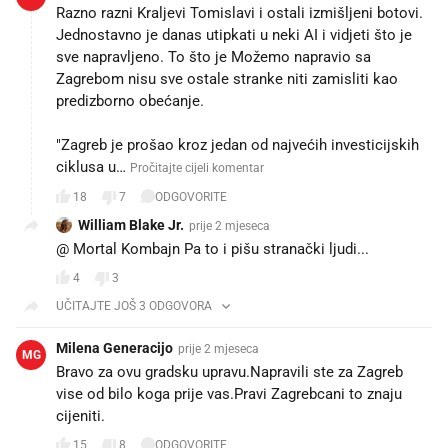
Razno razni Kraljevi Tomislavi i ostali izmišljeni botovi.
Jednostavno je danas utipkati u neki AI i vidjeti što je
sve napravljeno. To što je Možemo napravio sa
Zagrebom nisu sve ostale stranke niti zamisliti kao
predizborno obećanje.
"Zagreb je prošao kroz jedan od najvećih investicijskih
ciklusa u…
Pročitajte cijeli komentar
18
7
ODGOVORITE
William Blake Jr.
prije 2 mjeseca
@ Mortal Kombajn Pa to i pišu stranački ljudi...
4
3
UČITAJTE JOŠ 3 ODGOVORA
Milena Generacijo
prije 2 mjeseca
MG
Bravo za ovu gradsku upravu.Napravili ste za Zagreb
vise od bilo koga prije vas.Pravi Zagrebcani to znaju
cijeniti.
15
8
ODGOVORITE