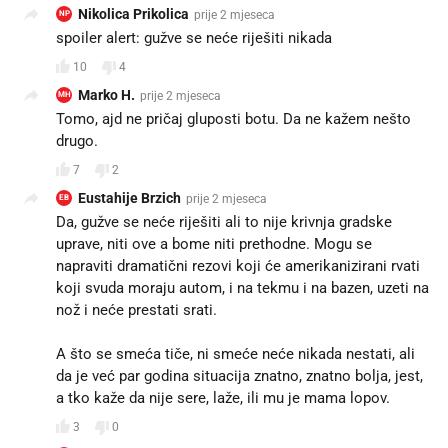
Nikolica Prikolica
prije 2 mjeseca
NP
spoiler alert: gužve se neće riješiti nikada
10
4
Marko H.
prije 2 mjeseca
MH
Tomo, ajd ne pričaj gluposti botu. Da ne kažem nešto
drugo.
7
2
Eustahije Brzich
prije 2 mjeseca
EB
Da, gužve se neće riješiti ali to nije krivnja gradske
uprave, niti ove a bome niti prethodne. Mogu se
napraviti dramatični rezovi koji će amerikanizirani rvati
koji svuda moraju autom, i na tekmu i na bazen, uzeti na
nož i neće prestati srati.
A što se smeća tiče, ni smeće neće nikada nestati, ali
da je već par godina situacija znatno, znatno bolja, jest,
a tko kaže da nije sere, laže, ili mu je mama lopov.
3
0