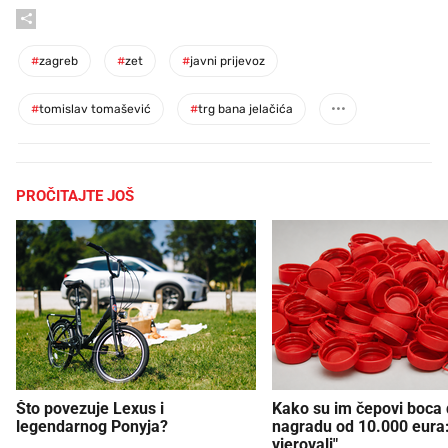
#
zagreb
#
zet
#
javni prijevoz
#
tomislav tomašević
#
trg bana jelačića
PROČITAJTE JOŠ
Što povezuje Lexus i
Kako su im čepovi boca d
legendarnog Ponyja?
nagradu od 10.000 eura
vjerovali"