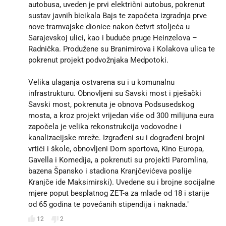
autobusa, uveden je prvi električni autobus, pokrenut
sustav javnih bicikala Bajs te započeta izgradnja prve
nove tramvajske dionice nakon četvrt stoljeća u
Sarajevskoj ulici, kao i buduće pruge Heinzelova –
Radnička. Produžene su Branimirova i Kolakova ulica te
pokrenut projekt podvožnjaka Medpotoki.
Velika ulaganja ostvarena su i u komunalnu
infrastrukturu. Obnovljeni su Savski most i pješački
Savski most, pokrenuta je obnova Podsusedskog
mosta, a kroz projekt vrijedan više od 300 milijuna eura
započela je velika rekonstrukcija vodovodne i
kanalizacijske mreže. Izgrađeni su i dograđeni brojni
vrtići i škole, obnovljeni Dom sportova, Kino Europa,
Gavella i Komedija, a pokrenuti su projekti Paromlina,
bazena Špansko i stadiona Kranjčevićeva poslije
Kranjče ide Maksimirski). Uvedene su i brojne socijalne
mjere poput besplatnog ZET-a za mlađe od 18 i starije
od 65 godina te povećanih stipendija i naknada."
12
2