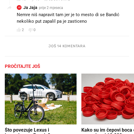
Ja Jaja
prije 2 mjeseca
JJ
Nemre niš napravit tam jer je to mesto di se Bandić
nekoliko put zapalil pa je zasticeno
2
0
JOŠ 14 KOMENTARA
PROČITAJTE JOŠ
Što povezuje Lexus i
Kako su im čepovi boca d