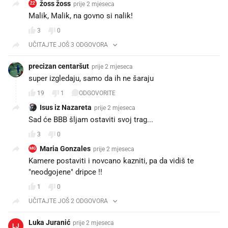
žoss žoss
prije 2 mjeseca
ŽŽ
Malik, Malik, na govno si nalik!
3
0
UČITAJTE JOŠ 3 ODGOVORA
precizan centaršut
prije 2 mjeseca
super izgledaju, samo da ih ne šaraju
19
1
ODGOVORITE
Isus iz Nazareta
prije 2 mjeseca
Sad će BBB šljam ostaviti svoj trag...
3
0
Maria Gonzales
prije 2 mjeseca
MG
Kamere postaviti i novcano kazniti, pa da vidiš te
"neodgojene" dripce !!
1
0
UČITAJTE JOŠ 2 ODGOVORA
Luka Juranić
prije 2 mjeseca
LJ