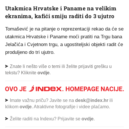
Utakmica Hrvatske i Paname na velikim
ekranima, kafići smiju raditi do 3 ujutro
Tomašević je na pitanje o reprezentaciji rekao da će se
utakmica Hrvatske i Paname moći pratiti na Trgu bana
Jelačića i Cvjetnom trgu, a ugostiteljski objekti radit će
produljeno do tri ujutro.
Znate li nešto više o temi ili želite prijaviti grešku u
tekstu? Kliknite
ovdje
.
Imate važnu priču? Javite se na
desk@index.hr
ili
klikom
ovdje
. Atraktivne fotografije i videe plaćamo.
Želite raditi na Indexu? Prijavite se
ovdje
.