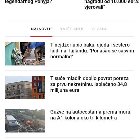
legendarnog Ponyja?
nagradu od 10.000 eura
vjerovali"
NAJNOVIJE
NAJČITANIJE
VEZANO
Tinejdžer ubio baku, djeda i šestero
ljudi na Tajlandu: "Ponašao se sasvim
normalno"
Tisuće mladih dobilo povrat poreza
za prvu nekretninu. Isplaćeno 34,8
milijuna eura
Gužve na autocestama prema moru,
na A1 kolona oko tri kilometra