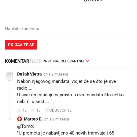
PRIJAVITE SE
KOMENTARI
(63)
Dašak Vjetra
prije 2 mjeseca
Nakon njegovog mandata, vidjet će se što je sve
radio....
U svakom slučaju napravio u dva mandata što netko
nebi ni u šest....
43
13
ODGOVORITE
Matteo B.
prije 2 mjeseca
@Tomo:
"U prometu je nabavljeno 40 novih tramvaja i 65