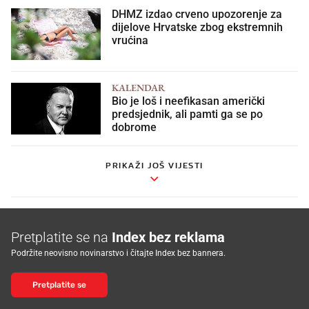
DHMZ izdao crveno upozorenje za
dijelove Hrvatske zbog ekstremnih
vrućina
KALENDAR
Bio je loš i neefikasan američki
predsjednik, ali pamti ga se po
dobrome
PRIKAŽI JOŠ VIJESTI
Pretplatite se na
Index bez reklama
Podržite neovisno novinarstvo i čitajte Index bez bannera.
Pretplatite se