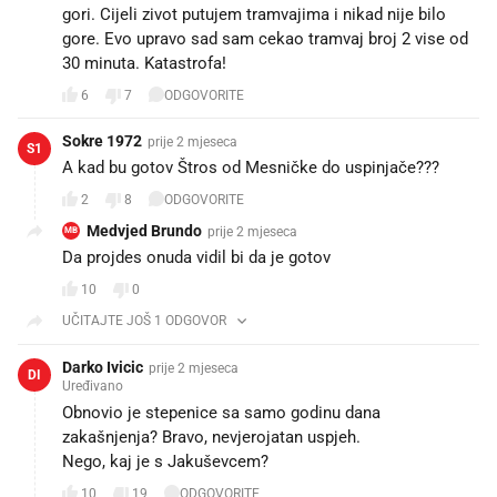
gori. Cijeli zivot putujem tramvajima i nikad nije bilo
gore. Evo upravo sad sam cekao tramvaj broj 2 vise od
30 minuta. Katastrofa!
6
7
ODGOVORITE
Sokre 1972
prije 2 mjeseca
S1
A kad bu gotov Štros od Mesničke do uspinjače???
2
8
ODGOVORITE
Medvjed Brundo
prije 2 mjeseca
MB
Da projdes onuda vidil bi da je gotov
10
0
UČITAJTE JOŠ 1 ODGOVOR
Darko Ivicic
prije 2 mjeseca
DI
Uređivano
Obnovio je stepenice sa samo godinu dana
zakašnjenja? Bravo, nevjerojatan uspjeh.
Nego, kaj je s Jakuševcem?
10
19
ODGOVORITE