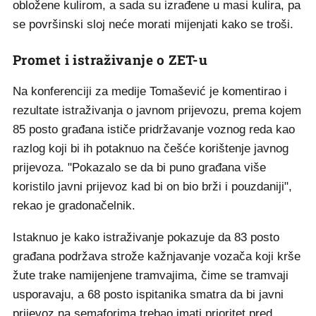
obložene kulirom, a sada su izrađene u masi kulira, pa
se površinski sloj neće morati mijenjati kako se troši.
Promet i istraživanje o ZET-u
Na konferenciji za medije Tomašević je komentirao i
rezultate istraživanja o javnom prijevozu, prema kojem
85 posto građana ističe pridržavanje voznog reda kao
razlog koji bi ih potaknuo na češće korištenje javnog
prijevoza. "Pokazalo se da bi puno građana više
koristilo javni prijevoz kad bi on bio brži i pouzdaniji",
rekao je gradonačelnik.
Istaknuo je kako istraživanje pokazuje da 83 posto
građana podržava strože kažnjavanje vozača koji krše
žute trake namijenjene tramvajima, čime se tramvaji
usporavaju, a 68 posto ispitanika smatra da bi javni
prijevoz na semaforima trebao imati prioritet pred