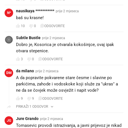
nausikaya ***********
prije 2 mjeseca
N*
baš su krasne!
10
0
ODGOVORITE
Subtle Bustle
prije 2 mjeseca
Dobro je, Kosorica je otvarala kokošinjce, ovaj ipak
otvara stepenice.
3
0
ODGOVORITE
da milano
prije 2 mjeseca
DM
A da popravite pokvarene stare česme i slavine po
parkićima, zahode i vodoskoke koji služe za "ukras" a
ne da se čovjek može osvježit i napit vode?
9
9
ODGOVORITE
PRIKAŽI 1 ODGOVOR
Jure Grando
prije 2 mjeseca
JG
Tomasevic provodi istrazivanja, a javni prijevoz je nikad