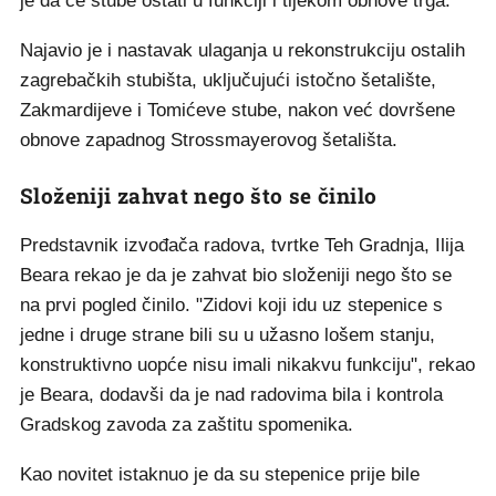
je da će stube ostati u funkciji i tijekom obnove trga.
Najavio je i nastavak ulaganja u rekonstrukciju ostalih
zagrebačkih stubišta, uključujući istočno šetalište,
Zakmardijeve i Tomićeve stube, nakon već dovršene
obnove zapadnog Strossmayerovog šetališta.
Složeniji zahvat nego što se činilo
Predstavnik izvođača radova, tvrtke Teh Gradnja, Ilija
Beara rekao je da je zahvat bio složeniji nego što se
na prvi pogled činilo. "Zidovi koji idu uz stepenice s
jedne i druge strane bili su u užasno lošem stanju,
konstruktivno uopće nisu imali nikakvu funkciju", rekao
je Beara, dodavši da je nad radovima bila i kontrola
Gradskog zavoda za zaštitu spomenika.
Kao novitet istaknuo je da su stepenice prije bile