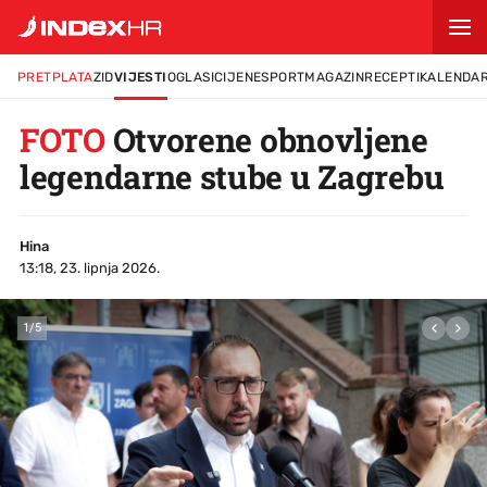
PRETPLATA
ZID
VIJESTI
OGLASI
CIJENE
SPORT
MAGAZIN
RECEPTI
KALENDA
FOTO
Otvorene obnovljene
legendarne stube u Zagrebu
Hina
13:18, 23. lipnja 2026.
1
/
5