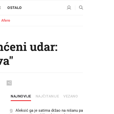
E
OSTALO
Afere
ćeni udar:
va"
NAJNOVIJE
NAJČITANIJE
VEZANO
9
Aleksić ga je satima držao na nišanu pa