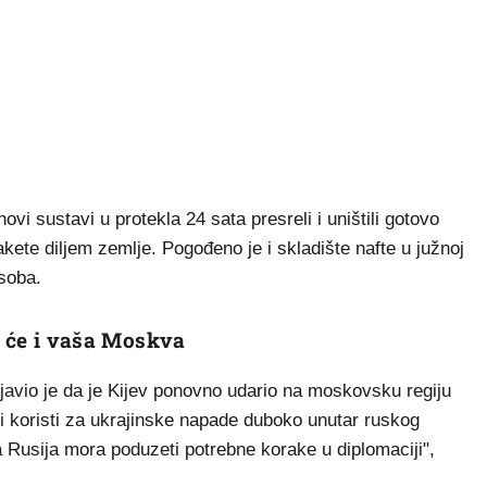
vi sustavi u protekla 24 sata presreli i uništili gotovo
akete diljem zemlje. Pogođeno je i skladište nafte u južnoj
osoba.
t će i vaša Moskva
zjavio je da je Kijev ponovno udario na moskovsku regiju
i koristi za ukrajinske napade duboko unutar ruskog
, a Rusija mora poduzeti potrebne korake u diplomaciji",