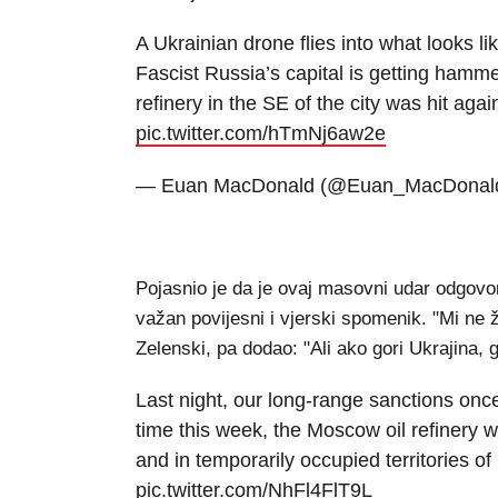
A Ukrainian drone flies into what looks li
Fascist Russia’s capital is getting hamme
refinery in the SE of the city was hit ag
pic.twitter.com/hTmNj6aw2e
— Euan MacDonald (@Euan_MacDonal
Pojasnio je da je ovaj masovni udar odgovor
važan povijesni i vjerski spomenik. "Mi ne že
Zelenski, pa dodao: "Ali ako gori Ukrajina, 
Last night, our long-range sanctions on
time this week, the Moscow oil refinery w
and in temporarily occupied territories of
pic.twitter.com/NhFl4FlT9L