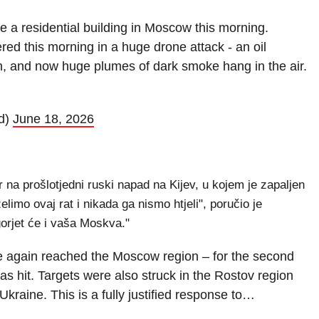
ke a residential building in Moscow this morning.
red this morning in a huge drone attack - an oil
ain, and now huge plumes of dark smoke hang in the air.
d)
June 18, 2026
 na prošlotjedni ruski napad na Kijev, u kojem je zapaljen
limo ovaj rat i nikada ga nismo htjeli", poručio je
gorjet će i vaša Moskva."
ce again reached the Moscow region – for the second
as hit. Targets were also struck in the Rostov region
 Ukraine. This is a fully justified response to…