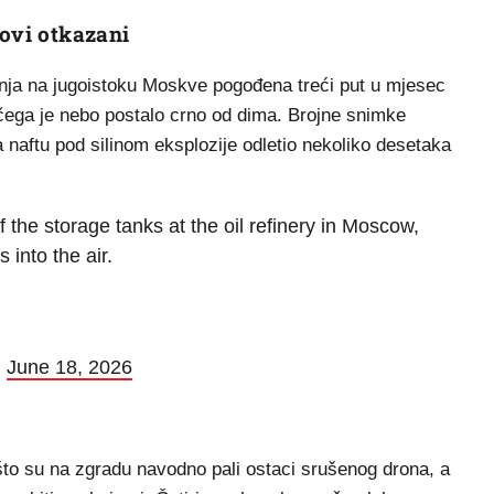
tovi otkazani
potnja na jugoistoku Moskve pogođena treći put u mjesec
čega je nebo postalo crno od dima. Brojne snimke
 naftu pod silinom eksplozije odletio nekoliko desetaka
 the storage tanks at the oil refinery in Moscow,
 into the air.
)
June 18, 2026
n što su na zgradu navodno pali ostaci srušenog drona, a