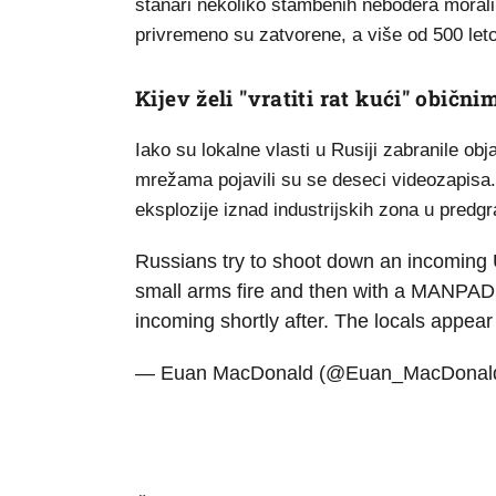
stanari nekoliko stambenih nebodera morali
privremeno su zatvorene, a više od 500 leto
Kijev želi "vratiti rat kući" običn
Iako su lokalne vlasti u Rusiji zabranile ob
mrežama pojavili su se deseci videozapisa. 
eksplozije iznad industrijskih zona u pred
Russians try to shoot down an incoming U
small arms fire and then with a MANPADS
incoming shortly after. The locals appea
— Euan MacDonald (@Euan_MacDonal