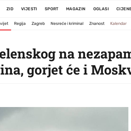
ZID
VIJESTI
SPORT
MAGAZIN
OGLASI
CIJEN
vijet
Regija
Zagreb
Nesreće i kriminal
Znanost
Kalendar
Zelenskog na nezapam
ina, gorjet će i Mosk