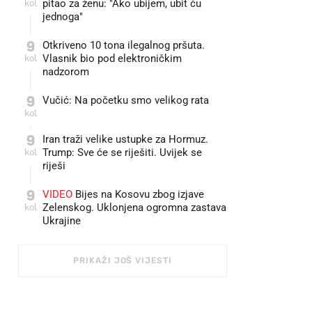
kol
pitao za ženu: "Ako ubijem, ubit ću
jednoga"
9
Otkriveno 10 tona ilegalnog pršuta.
kol
Vlasnik bio pod elektroničkim
nadzorom
9
Vučić: Na početku smo velikog rata
kol
9
Iran traži velike ustupke za Hormuz.
kol
Trump: Sve će se riješiti. Uvijek se
riješi
9
VIDEO
Bijes na Kosovu zbog izjave
kol
Zelenskog. Uklonjena ogromna zastava
Ukrajine
PRIKAŽI JOŠ VIJESTI