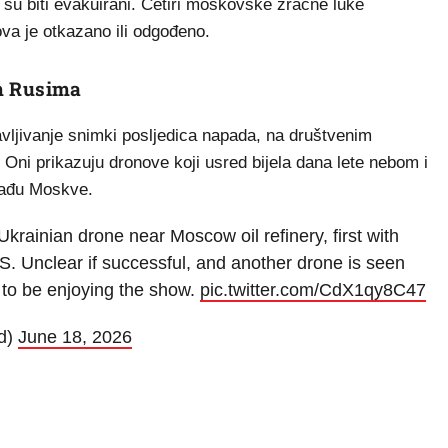
 su biti evakuirani. Četiri moskovske zračne luke
va je otkazano ili odgođeno.
im Rusima
javljivanje snimki posljedica napada, na društvenim
Oni prikazuju dronove koji usred bijela dana lete nebom i
građu Moskve.
krainian drone near Moscow oil refinery, first with
. Unclear if successful, and another drone is seen
r to be enjoying the show.
pic.twitter.com/CdX1qy8C47
d)
June 18, 2026