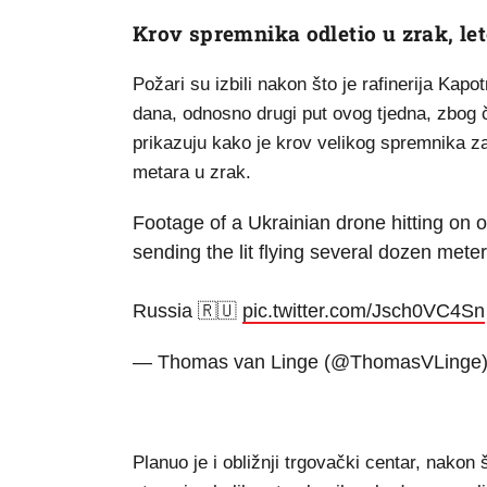
Krov spremnika odletio u zrak, le
Požari su izbili nakon što je rafinerija Ka
dana, odnosno drugi put ovog tjedna, zbog 
prikazuju kako je krov velikog spremnika za
metara u zrak.
Footage of a Ukrainian drone hitting on of
sending the lit flying several dozen meters
Russia 🇷🇺
pic.twitter.com/Jsch0VC4Sn
— Thomas van Linge (@ThomasVLinge
Planuo je i obližnji trgovački centar, nako