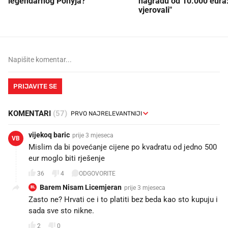
legendarnog Ponyja?
nagradu od 10.000 eura
vjerovali"
PRIJAVITE SE
KOMENTARI
(57)
vijekoq baric
prije 3 mjeseca
VB
Mislim da bi povećanje cijene po kvadratu od jedno 500
eur moglo biti rješenje
36
4
ODGOVORITE
Barem Nisam Licemjeran
prije 3 mjeseca
BL
Zasto ne? Hrvati ce i to platiti bez beda kao sto kupuju i
sada sve sto nikne.
2
0