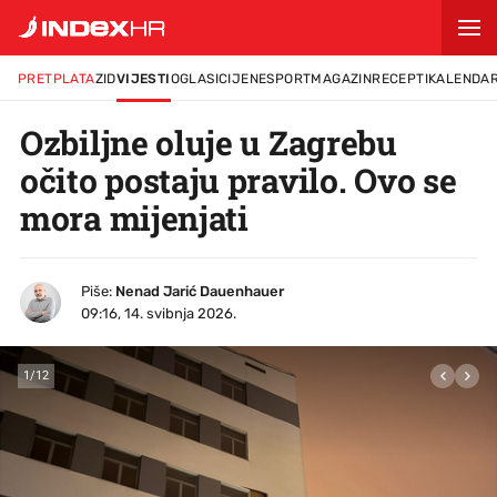
PRETPLATA
ZID
VIJESTI
OGLASI
CIJENE
SPORT
MAGAZIN
RECEPTI
KALENDA
Ozbiljne oluje u Zagrebu
očito postaju pravilo. Ovo se
mora mijenjati
Piše:
Nenad Jarić Dauenhauer
09:16, 14. svibnja 2026.
1
/
12