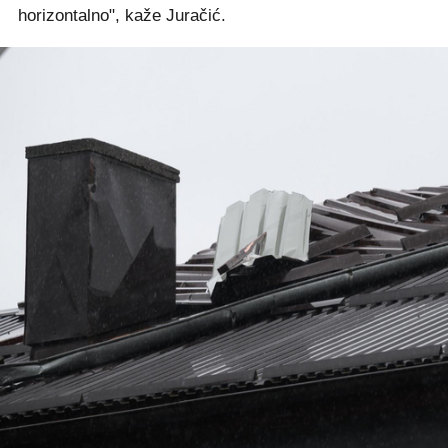
horizontalno", kaže Juračić.