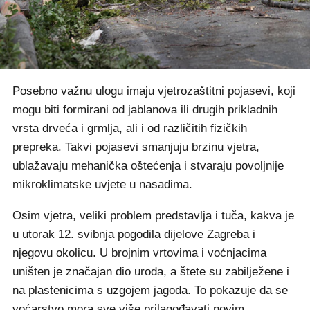
Posebno važnu ulogu imaju vjetrozaštitni pojasevi, koji
mogu biti formirani od jablanova ili drugih prikladnih
vrsta drveća i grmlja, ali i od različitih fizičkih
prepreka. Takvi pojasevi smanjuju brzinu vjetra,
ublažavaju mehanička oštećenja i stvaraju povoljnije
mikroklimatske uvjete u nasadima.
Osim vjetra, veliki problem predstavlja i tuča, kakva je
u utorak 12. svibnja pogodila dijelove Zagreba i
njegovu okolicu. U brojnim vrtovima i voćnjacima
uništen je značajan dio uroda, a štete su zabilježene i
na plastenicima s uzgojem jagoda. To pokazuje da se
voćarstvo mora sve više prilagođavati novim