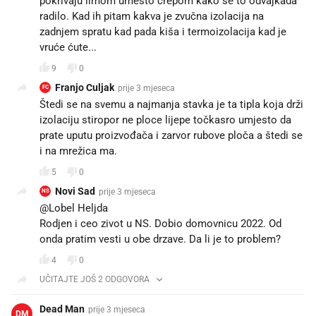
pokrivaju limom umesto crepom kako se to odvajkada
radilo. Kad ih pitam kakva je zvučna izolacija na
zadnjem spratu kad pada kiša i termoizolacija kad je
vruće ćute...
9
0
Franjo Culjak
prije 3 mjeseca
FC
Štedi se na svemu a najmanja stavka je ta tipla koja drži
izolaciju stiropor ne ploce lijepe točkasro umjesto da
prate uputu proizvođača i zarvor rubove ploča a štedi se
i na mrežica ma.
5
0
Novi Sad
prije 3 mjeseca
NS
@Lobel Heljda
Rodjen i ceo zivot u NS. Dobio domovnicu 2022. Od
onda pratim vesti u obe drzave. Da li je to problem?
4
0
UČITAJTE JOŠ 2 ODGOVORA
Dead Man
prije 3 mjeseca
DM