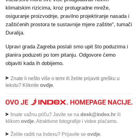
klimatskim rizicima, kroz protugradne mreže,
osiguranje proizvodnje, pravilno projektiranje nasada i
zaštićenih prostora te sustavnije mjere zaštite", tumači
Duralija.
Upravi grada Zagreba poslali smo upit što poduzima i
planira poduzeti po tom pitanju. Odgovore ćemo
objaviti kada ih dobijemo.
Znate li nešto više o temi ili želite prijaviti grešku u
tekstu? Kliknite
ovdje
.
Imate važnu priču? Javite se na
desk@index.hr
ili
klikom
ovdje
. Atraktivne fotografije i videe plaćamo.
Želite raditi na Indexu? Prijavite se
ovdje
.