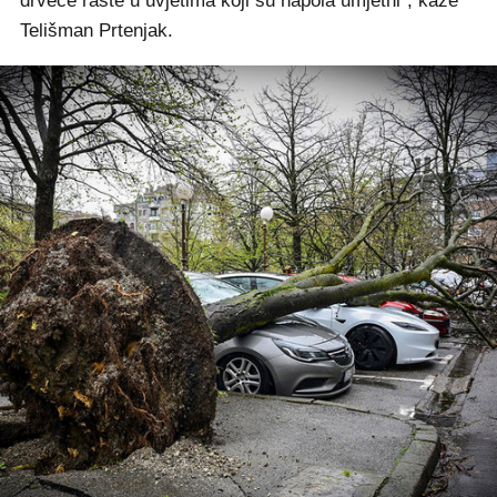
drveće raste u uvjetima koji su napola umjetni", kaže
Telišman Prtenjak.