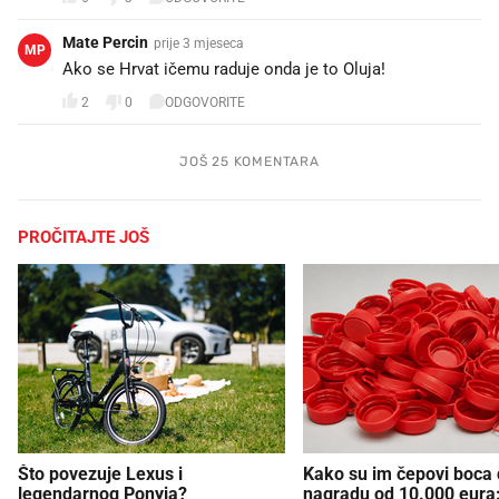
Mate Percin
prije 3 mjeseca
MP
Ako se Hrvat ičemu raduje onda je to Oluja!😃
2
0
ODGOVORITE
JOŠ 25 KOMENTARA
PROČITAJTE JOŠ
Što povezuje Lexus i
Kako su im čepovi boca d
legendarnog Ponyja?
nagradu od 10.000 eura