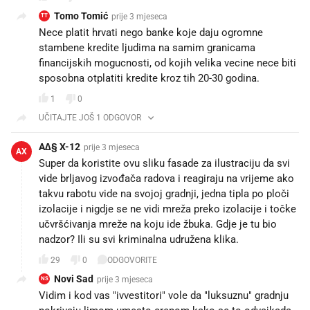
Tomo Tomić
prije 3 mjeseca
TT
Nece platit hrvati nego banke koje daju ogromne
stambene kredite ljudima na samim granicama
financijskih mogucnosti, od kojih velika vecine nece biti
sposobna otplatiti kredite kroz tih 20-30 godina.
1
0
UČITAJTE JOŠ 1 ODGOVOR
A∆§ X-12
prije 3 mjeseca
AX
Super da koristite ovu sliku fasade za ilustraciju da svi
vide brljavog izvođača radova i reagiraju na vrijeme ako
takvu rabotu vide na svojoj gradnji, jedna tipla po ploči
izolacije i nigdje se ne vidi mreža preko izolacije i točke
učvršćivanja mreže na koju ide žbuka. Gdje je tu bio
nadzor? Ili su svi kriminalna udružena klika.
29
0
ODGOVORITE
Novi Sad
prije 3 mjeseca
NS
Vidim i kod vas "ivvestitori" vole da "luksuznu" gradnju