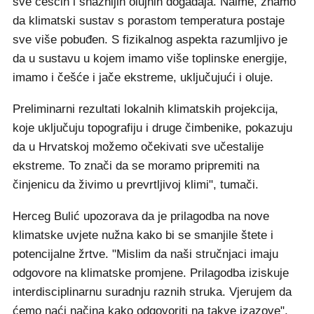
sve češćih i snažnijih olujnih događaja. Naime, znamo
da klimatski sustav s porastom temperatura postaje
sve više pobuđen. S fizikalnog aspekta razumljivo je
da u sustavu u kojem imamo više toplinske energije,
imamo i češće i jače ekstreme, uključujući i oluje.
Preliminarni rezultati lokalnih klimatskih projekcija,
koje uključuju topografiju i druge čimbenike, pokazuju
da u Hrvatskoj možemo očekivati sve učestalije
ekstreme. To znači da se moramo pripremiti na
činjenicu da živimo u prevrtljivoj klimi", tumači.
Herceg Bulić upozorava da je prilagodba na nove
klimatske uvjete nužna kako bi se smanjile štete i
potencijalne žrtve. "Mislim da naši stručnjaci imaju
odgovore na klimatske promjene. Prilagodba iziskuje
interdisciplinarnu suradnju raznih struka. Vjerujem da
ćemo naći načina kako odgovoriti na takve izazove",