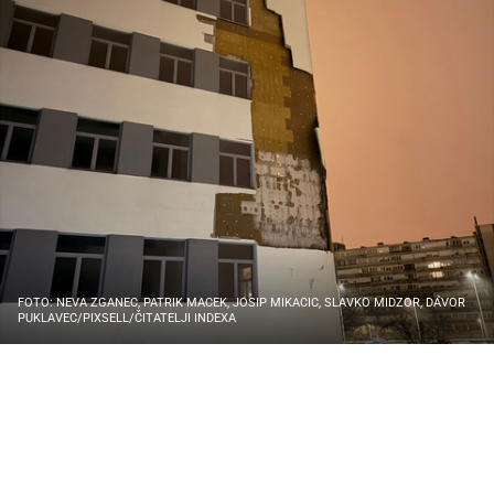
FOTO: NEVA ZGANEC, PATRIK MACEK, JOSIP MIKACIC, SLAVKO MIDZOR, DAVOR
PUKLAVEC/PIXSELL/ČITATELJI INDEXA