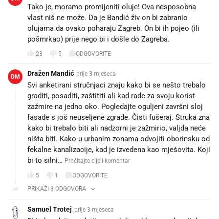
Tako je, moramo promijeniti oluje! Ova nesposobna
vlast niš ne može. Da je Bandić živ on bi zabranio
olujama da ovako poharaju Zagreb. On bi ih pojeo (ili
pošmrkao) prije nego bi i došle do Zagreba.
23
5
ODGOVORITE
Dražen Mandić
prije 3 mjeseca
DM
Svi anketirani stručnjaci znaju kako bi se nešto trebalo
graditi, posaditi, zaštititi ali kad rade za svoju korist
zažmire na jedno oko. Pogledajte oguljeni završni sloj
fasade s još neuseljene zgrade. Čisti fušeraj. Struka zna
kako bi trebalo biti ali nadzorni je zažmirio, valjda neće
ništa biti. Kako u urbanim zonama odvojiti oborinsku od
fekalne kanalizacije, kad je izvedena kao mješovita. Koji
bi to silni…
Pročitajte cijeli komentar
5
1
ODGOVORITE
PRIKAŽI 3 ODGOVORA
Samuel Trotej
prije 3 mjeseca