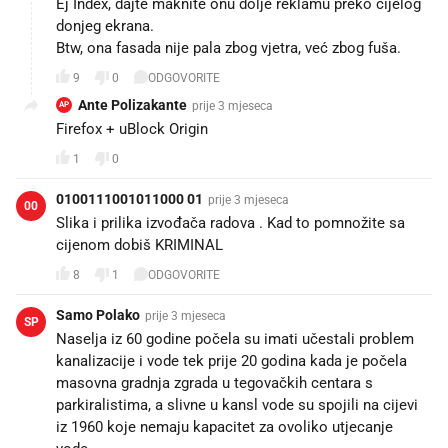
Ej Index, dajte maknite onu dolje reklamu preko cijelog
donjeg ekrana.
Btw, ona fasada nije pala zbog vjetra, već zbog fuša.
9
0
ODGOVORITE
Ante Polizakante
prije 3 mjeseca
AP
Firefox + uBlock Origin
1
0
0100111001011000 01
prije 3 mjeseca
00
Slika i prilika izvođača radova . Kad to pomnožite sa
cijenom dobiš KRIMINAL
8
1
ODGOVORITE
Samo Polako
prije 3 mjeseca
SP
Naselja iz 60 godine počela su imati učestali problem
kanalizacije i vode tek prije 20 godina kada je počela
masovna gradnja zgrada u tegovačkih centara s
parkiralistima, a slivne u kansl vode su spojili na cijevi
iz 1960 koje nemaju kapacitet za ovoliko utjecanje