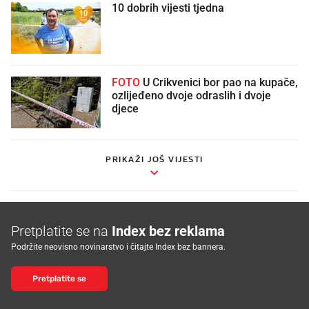
10 dobrih vijesti tjedna
FOTO
U Crikvenici bor pao na kupače,
ozlijeđeno dvoje odraslih i dvoje
djece
PRIKAŽI JOŠ VIJESTI
Pretplatite se na
Index bez reklama
Podržite neovisno novinarstvo i čitajte Index bez bannera.
Pretplatite se