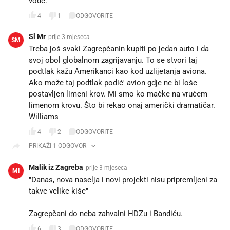
vode.
4
1
ODGOVORITE
Sl Mr
prije 3 mjeseca
SM
Treba još svaki Zagrepčanin kupiti po jedan auto i da
svoj obol globalnom zagrijavanju. To se stvori taj
podtlak kažu Amerikanci kao kod uzlijetanja aviona.
Ako može taj podtlak podić' avion gdje ne bi loše
postavljen limeni krov. Mi smo ko mačke na vrućem
limenom krovu. Što bi rekao onaj američki dramatičar.
Williams
4
2
ODGOVORITE
PRIKAŽI 1 ODGOVOR
Malik iz Zagreba
prije 3 mjeseca
MI
"Danas, nova naselja i novi projekti nisu pripremljeni za
takve velike kiše"
Zagrepčani do neba zahvalni HDZu i Bandiću.
6
3
ODGOVORITE