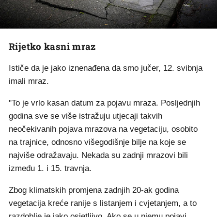
Rijetko kasni mraz
Ističe da je jako iznenađena da smo jučer, 12. svibnja
imali mraz.
"To je vrlo kasan datum za pojavu mraza. Posljednjih
godina sve se više istražuju utjecaji takvih
neočekivanih pojava mrazova na vegetaciju, osobito
na trajnice, odnosno višegodišnje bilje na koje se
najviše odražavaju. Nekada su zadnji mrazovi bili
između 1. i 15. travnja.
Zbog klimatskih promjena zadnjih 20-ak godina
vegetacija kreće ranije s listanjem i cvjetanjem, a to
razdoblje je jako osjetljivo. Ako se u njemu pojavi