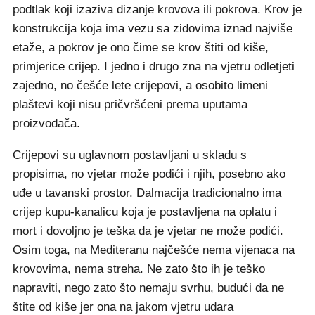
podtlak koji izaziva dizanje krovova ili pokrova. Krov je
konstrukcija koja ima vezu sa zidovima iznad najviše
etaže, a pokrov je ono čime se krov štiti od kiše,
primjerice crijep. I jedno i drugo zna na vjetru odletjeti
zajedno, no češće lete crijepovi, a osobito limeni
plaštevi koji nisu pričvršćeni prema uputama
proizvođača.
Crijepovi su uglavnom postavljani u skladu s
propisima, no vjetar može podići i njih, posebno ako
uđe u tavanski prostor. Dalmacija tradicionalno ima
crijep kupu-kanalicu koja je postavljena na oplatu i
mort i dovoljno je teška da je vjetar ne može podići.
Osim toga, na Mediteranu najčešće nema vijenaca na
krovovima, nema streha. Ne zato što ih je teško
napraviti, nego zato što nemaju svrhu, budući da ne
štite od kiše jer ona na jakom vjetru udara