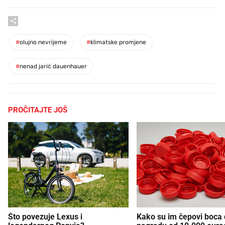
#
olujno nevrijeme
#
klimatske promjene
#
nenad jarić dauenhauer
PROČITAJTE JOŠ
Što povezuje Lexus i
Kako su im čepovi boca d