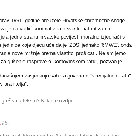
ozdrav 1991. godine preuzele Hrvatske obrambene snage
va je da vodič kriminalizira hrvatski patriotizam i
cijela jedna strana hrvatske povijesti moralno izjednači s
e jedinice koje djecu uče da je 'ZDS' jednako '6MWE', onda
aranje nove mržnje prema vlastitoj prošlosti. Ne smijemo
je za gušenje rasprave o Domovinskom ratu", pozvao je.
današnjem zasjedanju sabora govorio o "specijalnom ratu"
iv branitelja".
ti grešku u tekstu? Kliknite
ovdje
.
.
96.804
ČITATELJA DANAS.
dex.hr
ili klikom
ovdje
. Atraktivne fotografije i videe