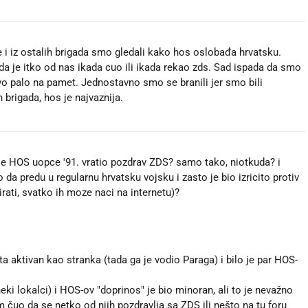
 i iz ostalih brigada smo gledali kako hos oslobađa hrvatsku.
a je itko od nas ikada cuo ili ikada rekao zds. Sad ispada da smo
tvo palo na pamet. Jednostavno smo se branili jer smo bili
 brigada, hos je najvaznija.
je HOS uopce '91. vratio pozdrav ZDS? samo tako, niotkuda? i
 da predu u regularnu hrvatsku vojsku i zasto je bio izricito protiv
irati, svatko ih moze naci na internetu)?
ta aktivan kao stranka (tada ga je vodio Paraga) i bilo je par HOS-
eki lokalci) i HOS-ov "doprinos" je bio minoran, ali to je nevažno
m čuo da se netko od njih pozdravlja sa ZDS ili nešto na tu foru