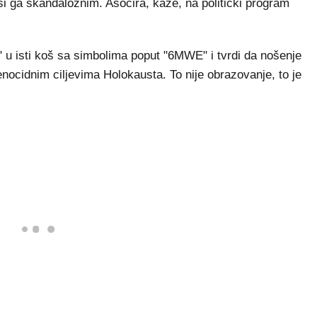
ši ga skandaloznim. Asocira, kaže, na politički program
" u isti koš sa simbolima poput "6MWE" i tvrdi da nošenje
ocidnim ciljevima Holokausta. To nije obrazovanje, to je