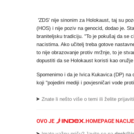
'ZDS' nije sinonim za Holokaust, taj su p
(HOS) i nije poziv na genocid, dodao je. Sta
braniteljsku tradiciju. "To je pokušaj da se 
nacistima. Ako učitelj treba gotove nastavn
to nije obrazovanje protiv mržnje, to je stv
dopustiti da se Holokaust koristi kao oruž
Spomenimo i da je Ivica Kukavica (DP) na 
koji "pojedini mediji i povjesničari vode prot
Znate li nešto više o temi ili želite prijavi
OVO JE
.
HOMEPAGE NACIJE
Imate važnu priču? Javite se na
desk@in