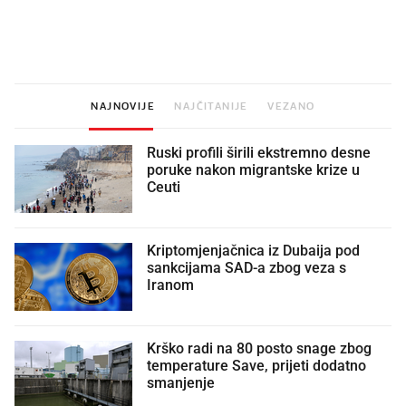
Što povezuje Lexus i
Kako su im čepovi boca d
legendarnog Ponyja?
nagradu od 10.000 eura
vjerovali"
NAJNOVIJE
NAJČITANIJE
VEZANO
Ruski profili širili ekstremno desne
poruke nakon migrantske krize u
Ceuti
Kriptomjenjačnica iz Dubaija pod
sankcijama SAD-a zbog veza s
Iranom
Krško radi na 80 posto snage zbog
temperature Save, prijeti dodatno
smanjenje