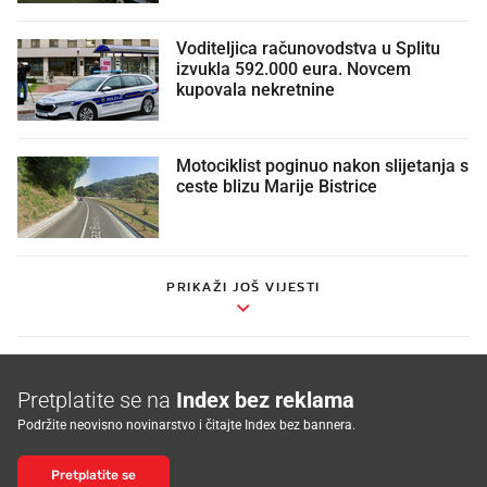
Voditeljica računovodstva u Splitu
izvukla 592.000 eura. Novcem
kupovala nekretnine
Motociklist poginuo nakon slijetanja s
ceste blizu Marije Bistrice
PRIKAŽI JOŠ VIJESTI
Pretplatite se na
Index bez reklama
Podržite neovisno novinarstvo i čitajte Index bez bannera.
Pretplatite se