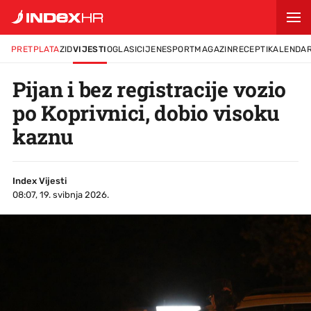
PRETPLATA
ZID
VIJESTI
OGLASI
CIJENE
SPORT
MAGAZIN
RECEPTI
KALENDA
Pijan i bez registracije vozio
po Koprivnici, dobio visoku
kaznu
Index Vijesti
08:07, 19. svibnja 2026.