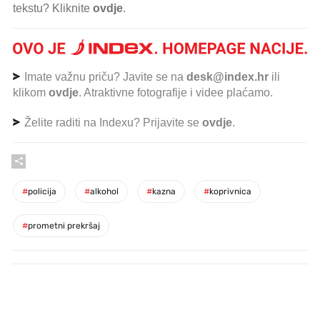
tekstu? Kliknite
ovdje
.
Imate važnu priču? Javite se na
desk@index.hr
ili
klikom
ovdje
. Atraktivne fotografije i videe plaćamo.
Želite raditi na Indexu? Prijavite se
ovdje
.
#
policija
#
alkohol
#
kazna
#
koprivnica
#
prometni prekršaj
PROČITAJTE JOŠ