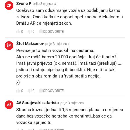
Zvone P
prije 3 mjeseca
ZP
Očekivao sam oduzimanje vozila uz podebljanu kaznu
zatvora. Onda kada se dogodi opet kao sa Aleksićem u
Drnišu AP će mjenjati zakon.
0
0
ODGOVORITE
Štef Makšanov
prije 3 mjeseca
ŠM
Previše je to auti i vozačkih na cestama.
Ako ne radiš barem 20.000 godišnje - kaj će ti auto?!
Imaš javni prijevoz (ok, nemaš), imaš taxi (preskupi) ....
jedino ti ostaje cipel-cug ili beciklin. Nije niti to tak
preloše s obzirom da su 'rvati pretila nacija.
;-)
0
0
ODGOVORITE
AV Sarajevski safarista
prije 3 mjeseca
AS
Strasna kazna..jedna ili 1,5 mjesecna placa..a o mjesec
dana bez vozacke ne treba komentirati..bas ce ga
vozacka sprijeciti..