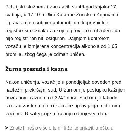
Policijski službenici zaustavili su 46-godišnjaka 17.
svibnja, u 17:10 u Ulici Katarine Zrinski u Koprivnici.
Upravljao je osobnim automobilom koprivničkih
registarskih oznaka za koji je provjerom utvrđeno da
nije registriran niti osiguran. Daljnjom kontrolom
vozaču je izmjerena koncentracija alkohola od 1,65
promila, zbog čega je odmah uhićen.
Žurna presuda i kazna
Nakon uhićenja, vozač je u ponedjeljak doveden pred
nadležni prekršajni sud. U žurnom je postupku kažnjen
novčanom kaznom od 2240 eura. Sud mu je također
izrekao zaštitnu mjeru zabrane upravljanja motornim
vozilima B kategorije u trajanju od mjesec dana.
Znate li nešto više o temi ili želite prijaviti grešku u