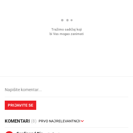
Što povezuje Lexus i
Kako su im čepovi boca d
legendarnog Ponyja?
nagradu od 10.000 eura
vjerovali"
PRIJAVITE SE
KOMENTARI
(8)