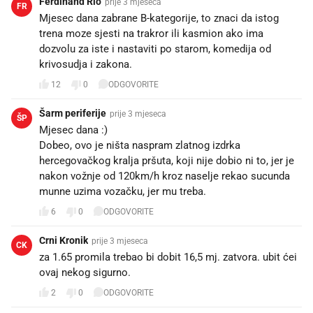
Ferdinand Rio
prije 3 mjeseca
FR
Mjesec dana zabrane B-kategorije, to znaci da istog
trena moze sjesti na trakror ili kasmion ako ima
dozvolu za iste i nastaviti po starom, komedija od
krivosudja i zakona.
12
0
ODGOVORITE
Šarm periferije
prije 3 mjeseca
ŠP
Mjesec dana :)
Dobeo, ovo je ništa naspram zlatnog izdrka
hercegovačkog kralja pršuta, koji nije dobio ni to, jer je
nakon vožnje od 120km/h kroz naselje rekao sucunda
munne uzima vozačku, jer mu treba.
6
0
ODGOVORITE
Crni Kronik
prije 3 mjeseca
CK
za 1.65 promila trebao bi dobit 16,5 mj. zatvora. ubit ćei
ovaj nekog sigurno.
2
0
ODGOVORITE