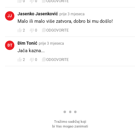
0
0
ODGOVORITE
Jasenko Jasenković
prije 3 mjeseca
JJ
Malo ili malo više zatvora, dobro bi mu došlo!
2
0
ODGOVORITE
Đim Tonić
prije 3 mjeseca
ĐT
Jača kazna...
2
0
ODGOVORITE
PROČITAJTE JOŠ