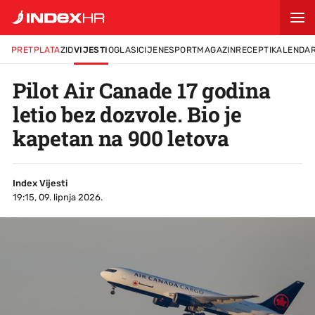
PRETPLATA
ZID
VIJESTI
OGLASI
CIJENE
SPORT
MAGAZIN
RECEPTI
KALENDA
Pilot Air Canade 17 godina
letio bez dozvole. Bio je
kapetan na 900 letova
Index Vijesti
19:15, 09. lipnja 2026.