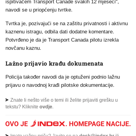
ispitivačem Transport Canade svakih 12 mjeseci",
navodi se u priopćenju tvrtke.
Tvrtka je, pozivajući se na zaštitu privatnosti i aktivnu
kaznenu istragu, odbila dati dodatne komentare.
Potvrđeno je da je Transport Canada pilotu izrekla
novčanu kaznu.
Lažno prijavio krađu dokumenata
Policija također navodi da je optuženi podnio lažnu
prijavu o navodnoj krađi pilotske dokumentacije.
Znate li nešto više o temi ili želite prijaviti grešku u
tekstu? Kliknite
ovdje
.
Imate važnu priču? Javite se na
desk@index.hr
ili