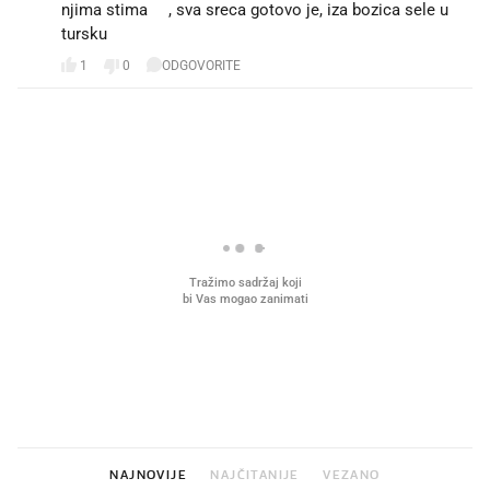
njima stima🤣, sva sreca gotovo je, iza bozica sele u
tursku
1
0
ODGOVORITE
PROČITAJTE JOŠ
Što povezuje Lexus i
Kako su im čepovi boca d
legendarnog Ponyja?
nagradu od 10.000 eura
vjerovali"
NAJNOVIJE
NAJČITANIJE
VEZANO