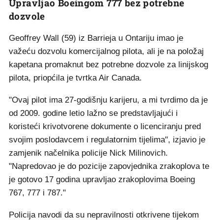
Upravljao Boeingom 777 bez potrebne
dozvole
Geoffrey Wall (59) iz Barrieja u Ontariju imao je
važeću dozvolu komercijalnog pilota, ali je na položaj
kapetana promaknut bez potrebne dozvole za linijskog
pilota, priopćila je tvrtka Air Canada.
"Ovaj pilot ima 27-godišnju karijeru, a mi tvrdimo da je
od 2009. godine letio lažno se predstavljajući i
koristeći krivotvorene dokumente o licenciranju pred
svojim poslodavcem i regulatornim tijelima", izjavio je
zamjenik načelnika policije Nick Milinovich.
"Napredovao je do pozicije zapovjednika zrakoplova te
je gotovo 17 godina upravljao zrakoplovima Boeing
767, 777 i 787."
Policija navodi da su nepravilnosti otkrivene tijekom