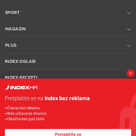
SPORT
MAGAZIN
PLUS
INDEX OGLASI
INDEX RECEPTI
INFO
Pretplatite se na
Index bez reklama
Čitanje bez reklama
Oglašavanje
Zaposli se na Indexu
Kontakt
Impressum
Uvjeti
Brže učitavanje stranica
korištenja
Postavke kolačića
Otkažite kad god želite
Pretplatite se