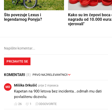
Što povezuje Lexus i
Kako su im čepovi boca d
legendarnog Ponyja?
nagradu od 10.000 eura
vjerovali"
PRIJAVITE SE
KOMENTARI
(8)
Mišika Drkušić
prije 2 mjeseca
MD
Kapetan na 900 letova bez incidenta...odmah mu dati
povlaštenu dozvolu.
26
1
ODGOVORITE