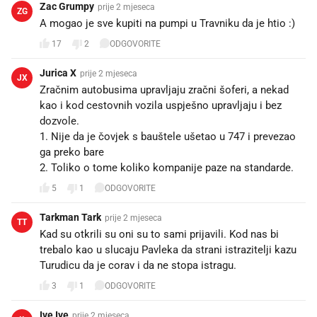
Zac Grumpy
prije 2 mjeseca
ZG
A mogao je sve kupiti na pumpi u Travniku da je htio :)
17
2
ODGOVORITE
Jurica X
prije 2 mjeseca
JX
Zračnim autobusima upravljaju zračni šoferi, a nekad
kao i kod cestovnih vozila uspješno upravljaju i bez
dozvole.
1. Nije da je čovjek s bauštele ušetao u 747 i prevezao
ga preko bare
2. Toliko o tome koliko kompanije paze na standarde.
5
1
ODGOVORITE
Tarkman Tark
prije 2 mjeseca
TT
Kad su otkrili su oni su to sami prijavili. Kod nas bi
trebalo kao u slucaju Pavleka da strani istrazitelji kazu
Turudicu da je corav i da ne stopa istragu.
3
1
ODGOVORITE
Ive Ive
prije 2 mjeseca