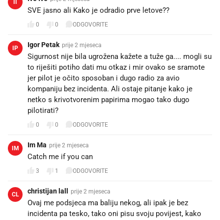
II
SVE jasno ali Kako je odradio prve letove??
0
0
ODGOVORITE
Igor Petak
prije 2 mjeseca
IP
Sigurnost nije bila ugrožena kažete a tuže ga.... mogli su
to riješiti potiho dati mu otkaz i mir ovako se sramote
jer pilot je očito sposoban i dugo radio za avio
kompaniju bez incidenta. Ali ostaje pitanje kako je
netko s krivotvorenim papirima mogao tako dugo
pilotirati?
0
0
ODGOVORITE
Im Ma
prije 2 mjeseca
IM
Catch me if you can 😉
3
1
ODGOVORITE
christijan lall
prije 2 mjeseca
CL
Ovaj me podsjeca ma baliju nekog, ali ipak je bez
incidenta pa tesko, tako oni pisu svoju povijest, kako