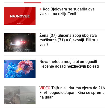
Kod Bjelovara se sudarila dva
vlaka, ima ozlijeđenih
Žena (37) uhićena zbog ubojstva
muškarca (71) u Slavoniji. Bili su u
vezi?
Nova metoda mogla bi omogućiti
liječenje dosad neizlječivih bolesti
VIDEO
Tajfun s udarima vjetra do 216
km/h pogodio Japan. Kina se sprema
na udar