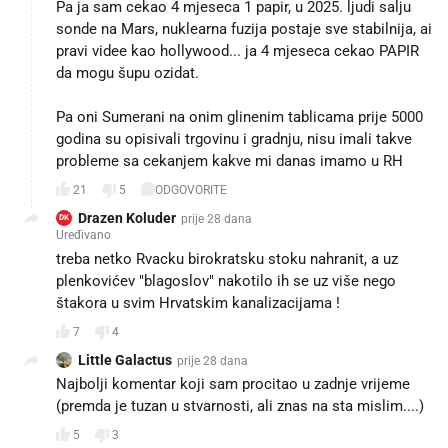
Pa ja sam cekao 4 mjeseca 1 papir, u 2025. ljudi salju
sonde na Mars, nuklearna fuzija postaje sve stabilnija, ai
pravi videe kao hollywood... ja 4 mjeseca cekao PAPIR
da mogu šupu ozidat.
Pa oni Sumerani na onim glinenim tablicama prije 5000
godina su opisivali trgovinu i gradnju, nisu imali takve
probleme sa cekanjem kakve mi danas imamo u RH
21
5
ODGOVORITE
Drazen Koluder
prije 28 dana
DK
Uređivano
treba netko Rvacku birokratsku stoku nahranit, a uz
plenkovićev "blagoslov" nakotilo ih se uz više nego
štakora u svim Hrvatskim kanalizacijama !
7
4
Little Galactus
prije 28 dana
Najbolji komentar koji sam procitao u zadnje vrijeme
(premda je tuzan u stvarnosti, ali znas na sta mislim....)
5
3