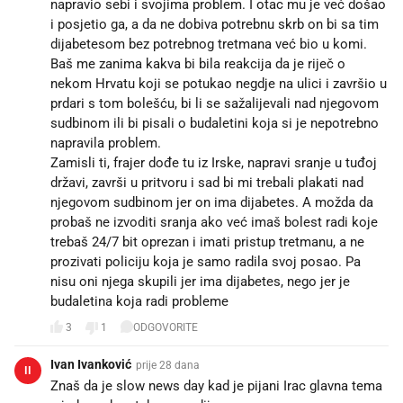
napravio sebi i svojima problem. I otac mu je već došao
i posjetio ga, a da ne dobiva potrebnu skrb on bi sa tim
dijabetesom bez potrebnog tretmana već bio u komi.
Baš me zanima kakva bi bila reakcija da je riječ o
nekom Hrvatu koji se potukao negdje na ulici i završio u
prdari s tom bolešću, bi li se sažalijevali nad njegovom
sudbinom ili bi pisali o budaletini koja si je nepotrebno
napravila problem.
Zamisli ti, frajer dođe tu iz Irske, napravi sranje u tuđoj
državi, završi u pritvoru i sad bi mi trebali plakati nad
njegovom sudbinom jer on ima dijabetes. A možda da
probaš ne izvoditi sranja ako već imaš bolest radi koje
trebaš 24/7 bit oprezan i imati pristup tretmanu, a ne
prozivati policiju koja je samo radila svoj posao. Pa
nisu oni njega skupili jer ima dijabetes, nego jer je
budaletina koja radi probleme
3
1
ODGOVORITE
Ivan Ivanković
prije 28 dana
II
Znaš da je slow news day kad je pijani Irac glavna tema