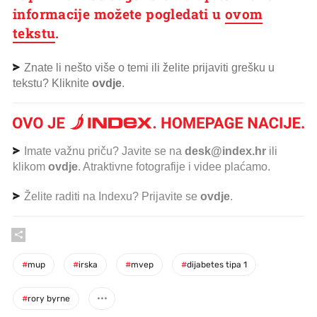
informacije možete pogledati u
ovom
tekstu
.
Znate li nešto više o temi ili želite prijaviti grešku u
tekstu? Kliknite
ovdje
.
Imate važnu priču? Javite se na
desk@index.hr
ili
klikom
ovdje
. Atraktivne fotografije i videe plaćamo.
Želite raditi na Indexu? Prijavite se
ovdje
.
#
mup
#
irska
#
mvep
#
dijabetes tipa 1
#
rory byrne