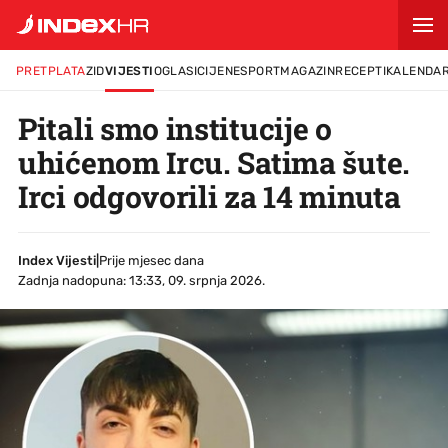
PRETPLATA
ZID
VIJESTI
OGLASI
CIJENE
SPORT
MAGAZIN
RECEPTI
KALENDA
Pitali smo institucije o
uhićenom Ircu. Satima šute.
Irci odgovorili za 14 minuta
Index Vijesti
|
Prije mjesec dana
Zadnja nadopuna: 13:33, 09. srpnja 2026.