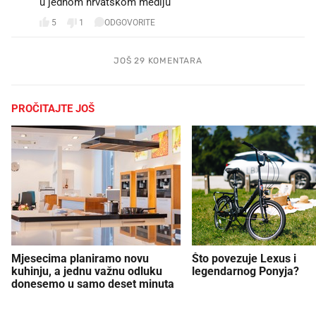
u jednom hrvatskom mediju
5
1
ODGOVORITE
JOŠ 29 KOMENTARA
PROČITAJTE JOŠ
Mjesecima planiramo novu
Što povezuje Lexus i
kuhinju, a jednu važnu odluku
legendarnog Ponyja?
donesemo u samo deset minuta