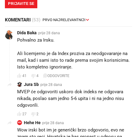
PRIJAVITE SE
KOMENTARI
(53)
Dida Baka
prije 28 dana
Pohvalno za Irsku.
Ali licemjerno je da Index proziva za neodgovaranje na
mail, kad i sami isto to rade prema svojim korisnicima.
Isto kompletno ignoriranje.
41
4
ODGOVORITE
Jura Sb
prije 28 dana
MVEP će odgovoriti uskoro dok indeks ne odgovara
nikada, poslao sam jedno 5-6 upita i ni na jedno nisu
odgovorili.
27
2
Hehe He
prije 28 dana
HH
Wow irski bot im je generički brzo odgovorio, evo ne
znam sto reci, Hrvatska je bas propast u odnosu na