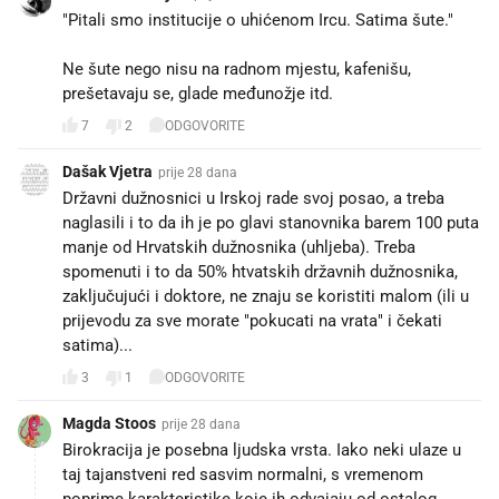
"Pitali smo institucije o uhićenom Ircu. Satima šute."
Ne šute nego nisu na radnom mjestu, kafenišu,
prešetavaju se, glade međunožje itd.
7
2
ODGOVORITE
Dašak Vjetra
prije 28 dana
Državni dužnosnici u Irskoj rade svoj posao, a treba
naglasili i to da ih je po glavi stanovnika barem 100 puta
manje od Hrvatskih dužnosnika (uhljeba). Treba
spomenuti i to da 50% htvatskih državnih dužnosnika,
zaključujući i doktore, ne znaju se koristiti malom (ili u
prijevodu za sve morate "pokucati na vrata" i čekati
satima)...
3
1
ODGOVORITE
Magda Stoos
prije 28 dana
Birokracija je posebna ljudska vrsta. Iako neki ulaze u
taj tajanstveni red sasvim normalni, s vremenom
poprime karakteristike koje ih odvajaju od ostalog