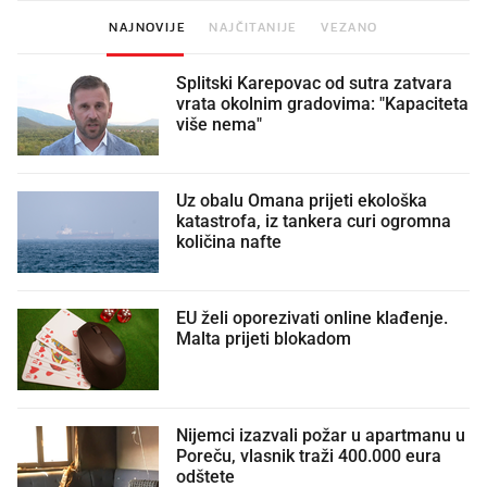
NAJNOVIJE
NAJČITANIJE
VEZANO
Splitski Karepovac od sutra zatvara
vrata okolnim gradovima: "Kapaciteta
više nema"
Uz obalu Omana prijeti ekološka
katastrofa, iz tankera curi ogromna
količina nafte
EU želi oporezivati online klađenje.
Malta prijeti blokadom
Nijemci izazvali požar u apartmanu u
Poreču, vlasnik traži 400.000 eura
odštete