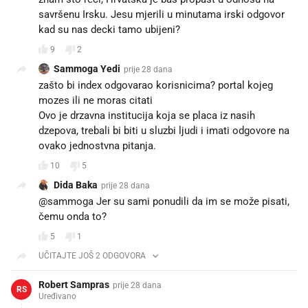
savršenu Irsku. Jesu mjerili u minutama irski odgovor
kad su nas decki tamo ubijeni?
9
2
Sammoga Yedi
prije 28 dana
zašto bi index odgovarao korisnicima? portal kojeg
mozes ili ne moras citati
Ovo je drzavna institucija koja se placa iz nasih
dzepova, trebali bi biti u sluzbi ljudi i imati odgovore na
ovako jednostvna pitanja.
10
5
Dida Baka
prije 28 dana
@sammoga Jer su sami ponudili da im se može pisati,
čemu onda to?
5
1
UČITAJTE JOŠ 2 ODGOVORA
Robert Sampras
prije 28 dana
RS
Uređivano