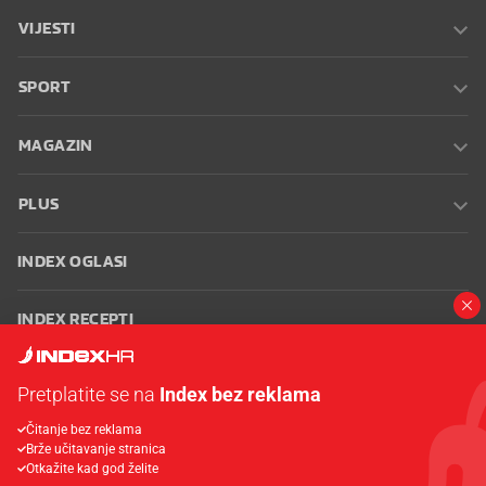
VIJESTI
SPORT
MAGAZIN
PLUS
INDEX OGLASI
INDEX RECEPTI
INFO
Pretplatite se na
Index bez reklama
Čitanje bez reklama
Oglašavanje
Zaposli se na Indexu
Kontakt
Impressum
Uvjeti
Brže učitavanje stranica
korištenja
Postavke kolačića
Otkažite kad god želite