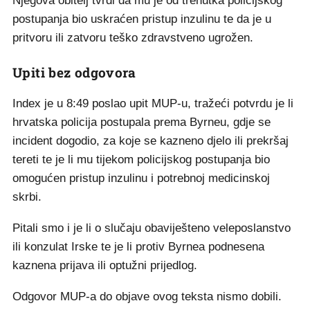
Njegova obitelj tvrdi da mu je od trenutka policijskog
postupanja bio uskraćen pristup inzulinu te da je u
pritvoru ili zatvoru teško zdravstveno ugrožen.
Upiti bez odgovora
Index je u 8:49 poslao upit MUP-u, tražeći potvrdu je li
hrvatska policija postupala prema Byrneu, gdje se
incident dogodio, za koje se kazneno djelo ili prekršaj
tereti te je li mu tijekom policijskog postupanja bio
omogućen pristup inzulinu i potrebnoj medicinskoj
skrbi.
Pitali smo i je li o slučaju obaviješteno veleposlanstvo
ili konzulat Irske te je li protiv Byrnea podnesena
kaznena prijava ili optužni prijedlog.
Odgovor MUP-a do objave ovog teksta nismo dobili.