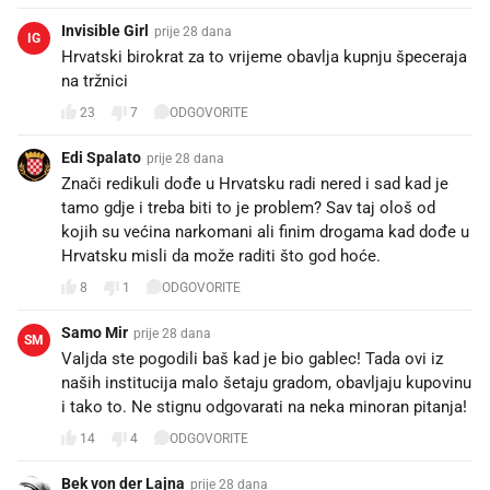
Invisible Girl
prije 28 dana
IG
Hrvatski birokrat za to vrijeme obavlja kupnju špeceraja
na tržnici
23
7
ODGOVORITE
Edi Spalato
prije 28 dana
Znači redikuli dođe u Hrvatsku radi nered i sad kad je
tamo gdje i treba biti to je problem? Sav taj ološ od
kojih su većina narkomani ali finim drogama kad dođe u
Hrvatsku misli da može raditi što god hoće.
8
1
ODGOVORITE
Samo Mir
prije 28 dana
SM
Valjda ste pogodili baš kad je bio gablec! Tada ovi iz
naših institucija malo šetaju gradom, obavljaju kupovinu
i tako to. Ne stignu odgovarati na neka minoran pitanja!
14
4
ODGOVORITE
Bek von der Lajna
prije 28 dana