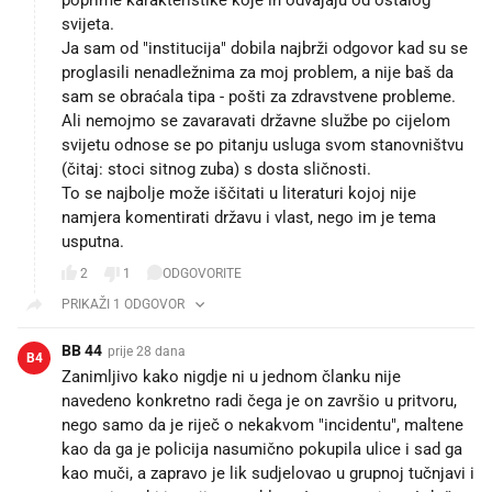
svijeta.
Ja sam od "institucija" dobila najbrži odgovor kad su se
proglasili nenadležnima za moj problem, a nije baš da
sam se obraćala tipa - pošti za zdravstvene probleme.
Ali nemojmo se zavaravati državne službe po cijelom
svijetu odnose se po pitanju usluga svom stanovništvu
(čitaj: stoci sitnog zuba) s dosta sličnosti.
To se najbolje može iščitati u literaturi kojoj nije
namjera komentirati državu i vlast, nego im je tema
usputna.
2
1
ODGOVORITE
PRIKAŽI 1 ODGOVOR
BB 44
prije 28 dana
B4
Zanimljivo kako nigdje ni u jednom članku nije
navedeno konkretno radi čega je on završio u pritvoru,
nego samo da je riječ o nekakvom "incidentu", maltene
kao da ga je policija nasumično pokupila ulice i sad ga
kao muči, a zapravo je lik sudjelovao u grupnoj tučnjavi i