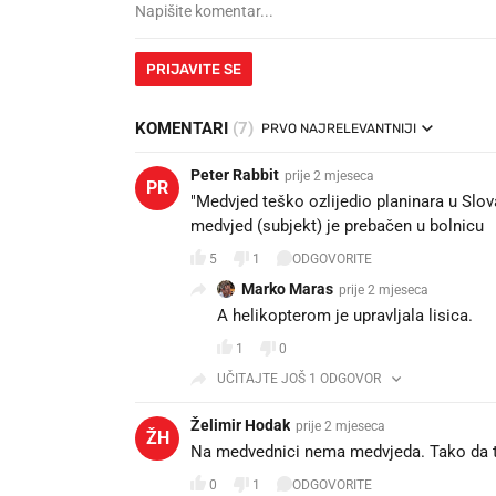
PRIJAVITE SE
KOMENTARI
(7)
PRVO NAJRELEVANTNIJI
Peter Rabbit
prije 2 mjeseca
PR
"Medvjed teško ozlijedio planinara u Slo
medvjed (subjekt) je prebačen u bolnicu
5
1
ODGOVORITE
Marko Maras
prije 2 mjeseca
A helikopterom je upravljala lisica.
1
0
UČITAJTE JOŠ 1 ODGOVOR
Želimir Hodak
prije 2 mjeseca
ŽH
Na medvednici nema medvjeda. Tako da t
0
1
ODGOVORITE