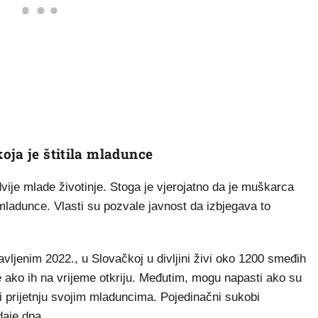
oja je štitila mladunce
dvije mlade životinje. Stoga je vjerojatno da je muškarca
mladunce. Vlasti su pozvale javnost da izbjegava to
ljenim 2022., u Slovačkoj u divljini živi oko 1200 smeđih
e ako ih na vrijeme otkriju. Međutim, mogu napasti ako su
ti prijetnju svojim mladuncima. Pojedinačni sukobi
daje dpa.