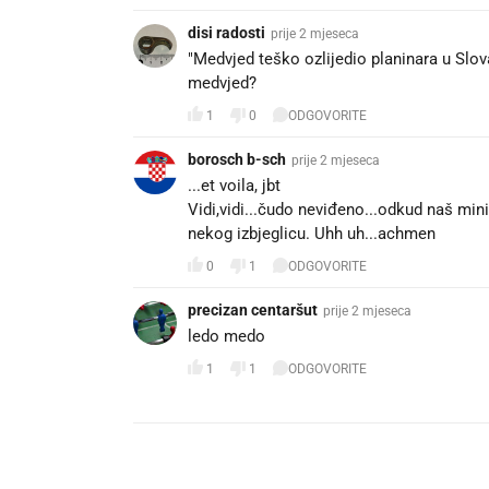
disi radosti
prije 2 mjeseca
"Medvjed teško ozlijedio planinara u Slo
medvjed?
1
0
ODGOVORITE
borosch b-sch
prije 2 mjeseca
...et voila, jbt
Vidi,vidi...čudo neviđeno...odkud naš min
nekog izbjeglicu. Uhh uh...achmen
0
1
ODGOVORITE
precizan centaršut
prije 2 mjeseca
ledo medo
1
1
ODGOVORITE