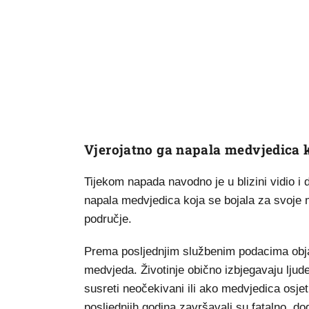
Vjerojatno ga napala medvjedica k
Tijekom napada navodno je u blizini vidio i 
napala medvjedica koja se bojala za svoje 
područje.
Prema posljednjim službenim podacima objav
medvjeda. Životinje obično izbjegavaju ljud
susreti neočekivani ili ako medvjedica osje
posljednjih godina završavali su fatalno, do