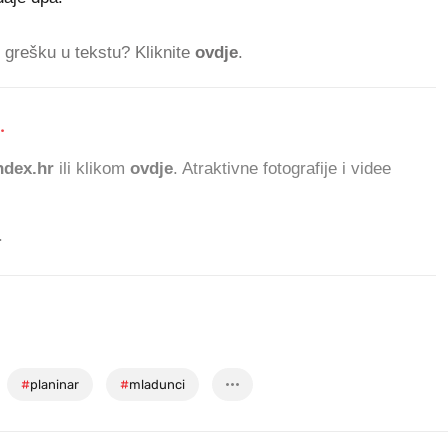
ti grešku u tekstu? Kliknite
ovdje
.
.
53
dex.hr
ili klikom
ovdje
. Atraktivne fotografije i videe
.
#
planinar
#
mladunci