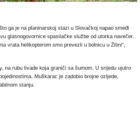
to ga je na planinarskoj stazi u Slovačkoj napao smeđi
javu glasnogovornice spasilačke službe od utorka navečer.
ma vrata helikopterom smo prevezli u bolnicu u Žilini",
y, na rubu livade koja graniči sa šumom. U srijedu ujutro
o pojedinostima. Muškarac je zadobio brojne ozljede,
abilnom stanju.