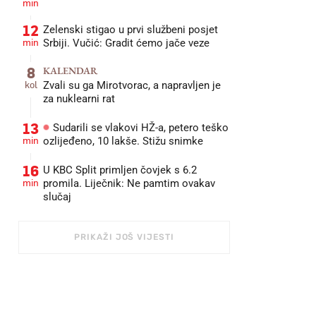
min
12
Zelenski stigao u prvi službeni posjet
min
Srbiji. Vučić: Gradit ćemo jače veze
8
KALENDAR
kol
Zvali su ga Mirotvorac, a napravljen je
za nuklearni rat
13
Sudarili se vlakovi HŽ-a, petero teško
min
ozlijeđeno, 10 lakše. Stižu snimke
16
U KBC Split primljen čovjek s 6.2
min
promila. Liječnik: Ne pamtim ovakav
slučaj
PRIKAŽI JOŠ VIJESTI