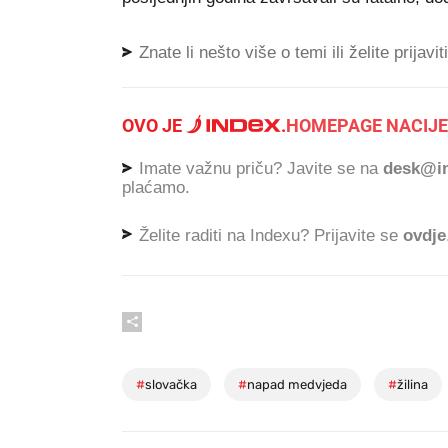
Znate li nešto više o temi ili želite prijavi
OVO JE
.
HOMEPAGE NACIJE
Imate važnu priču? Javite se na
desk@in
plaćamo.
Želite raditi na Indexu? Prijavite se
ovdje
#
slovačka
#
napad medvjeda
#
žilina