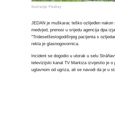
Ilustracija: Pixabay
JEDAN je muškarac teško ozlijeđen nakon š
medvjed, prenosi u srijedu agencija dpa iz
"Tridesetšestogodišnjeg pacijenta s ozljeda
rekla je glasnogovornica.
Incident se dogodio u utorak u selu Stráňav
televizijski kanal TV Markiza izvijestio je 
uglavnom od ugriza, ali se navodi da je u st