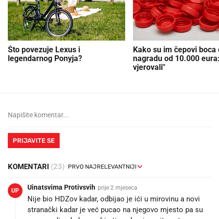
Što povezuje Lexus i
Kako su im čepovi boca d
legendarnog Ponyja?
nagradu od 10.000 eura
vjerovali"
PRIJAVITE SE
KOMENTARI
(23)
Uinatsvima Protivsvih
prije 2 mjeseca
UP
Nije bio HDZov kadar, odbijao je ići u mirovinu a novi
stranački kadar je već pucao na njegovo mjesto pa su