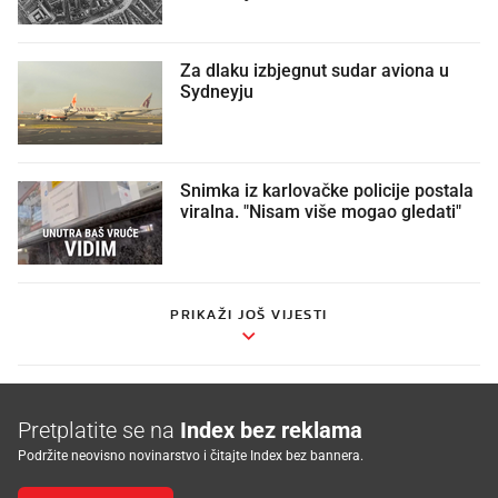
Za dlaku izbjegnut sudar aviona u
Sydneyju
Snimka iz karlovačke policije postala
viralna. "Nisam više mogao gledati"
PRIKAŽI JOŠ VIJESTI
Pretplatite se na
Index bez reklama
Podržite neovisno novinarstvo i čitajte Index bez bannera.