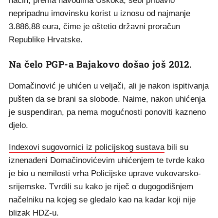
način, prema navodima Uskoka, sebi pribavio
nepripadnu imovinsku korist u iznosu od najmanje
3.886,88 eura, čime je oštetio državni proračun
Republike Hrvatske.
Na čelo PGP-a Bajakovo došao još 2012.
Domačinović je uhićen u veljači, ali je nakon ispitivanja
pušten da se brani sa slobode. Naime, nakon uhićenja
je suspendiran, pa nema mogućnosti ponoviti kazneno
djelo.
Indexovi sugovornici iz policijskog sustava
bili su
iznenađeni Domačinovićevim uhićenjem te tvrde kako
je bio u nemilosti vrha Policijske uprave vukovarsko-
srijemske. Tvrdili su kako je riječ o dugogodišnjem
načelniku na kojeg se gledalo kao na kadar koji nije
blizak HDZ-u.