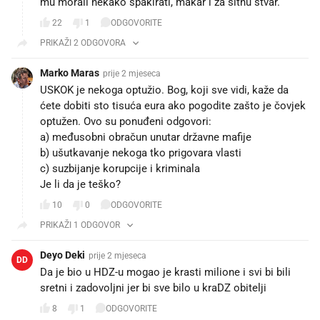
mu morali nekako spakirati, makar i za sitnu stvar.
22
1
ODGOVORITE
PRIKAŽI 2 ODGOVORA
Marko Maras
prije 2 mjeseca
USKOK je nekoga optužio. Bog, koji sve vidi, kaže da
ćete dobiti sto tisuća eura ako pogodite zašto je čovjek
optužen. Ovo su ponuđeni odgovori:
a) međusobni obračun unutar državne mafije
b) ušutkavanje nekoga tko prigovara vlasti
c) suzbijanje korupcije i kriminala
Je li da je teško?
10
0
ODGOVORITE
PRIKAŽI 1 ODGOVOR
Deyo Deki
prije 2 mjeseca
DD
Da je bio u HDZ-u mogao je krasti milione i svi bi bili
sretni i zadovoljni jer bi sve bilo u kraDZ obitelji
8
1
ODGOVORITE