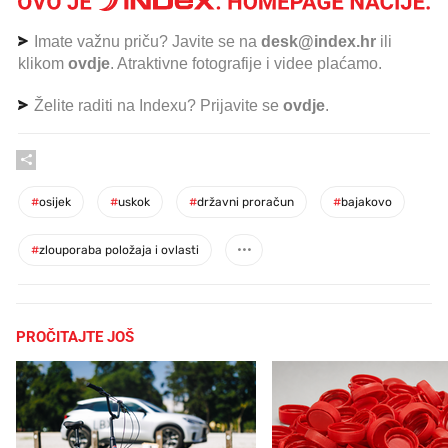
Imate važnu priču? Javite se na
desk@index.hr
ili
klikom
ovdje
. Atraktivne fotografije i videe plaćamo.
Želite raditi na Indexu? Prijavite se
ovdje
.
#
osijek
#
uskok
#
državni proračun
#
bajakovo
#
zlouporaba položaja i ovlasti
PROČITAJTE JOŠ