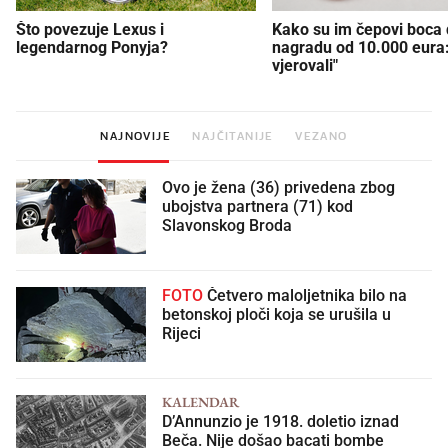
Što povezuje Lexus i
Kako su im čepovi boca d
legendarnog Ponyja?
nagradu od 10.000 eura
vjerovali"
NAJNOVIJE
NAJČITANIJE
VEZANO
Ovo je žena (36) privedena zbog
ubojstva partnera (71) kod
Slavonskog Broda
FOTO
Četvero maloljetnika bilo na
betonskoj ploči koja se urušila u
Rijeci
KALENDAR
D’Annunzio je 1918. doletio iznad
Beča. Nije došao bacati bombe