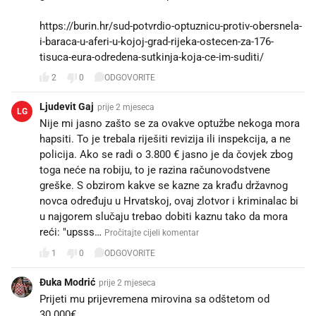
https://burin.hr/sud-potvrdio-optuznicu-protiv-obersnela-
i-baraca-u-aferi-u-kojoj-grad-rijeka-ostecen-za-176-
tisuca-eura-odredena-sutkinja-koja-ce-im-suditi/
2
0
ODGOVORITE
Ljudevit Gaj
prije 2 mjeseca
LG
Nije mi jasno zašto se za ovakve optužbe nekoga mora
hapsiti. To je trebala riješiti revizija ili inspekcija, a ne
policija. Ako se radi o 3.800 € jasno je da čovjek zbog
toga neće na robiju, to je razina računovodstvene
greške. S obzirom kakve se kazne za krađu državnog
novca određuju u Hrvatskoj, ovaj zlotvor i kriminalac bi
u najgorem slučaju trebao dobiti kaznu tako da mora
reći: "upsss…
Pročitajte cijeli komentar
1
0
ODGOVORITE
Đuka Modrić
prije 2 mjeseca
Prijeti mu prijevremena mirovina sa odštetom od
30.000€