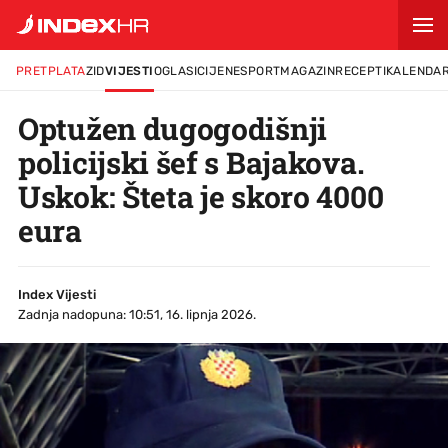
PRETPLATA
ZID
VIJESTI
OGLASI
CIJENE
SPORT
MAGAZIN
RECEPTI
KALENDA
Optužen dugogodišnji
policijski šef s Bajakova.
Uskok: Šteta je skoro 4000
eura
Index Vijesti
Zadnja nadopuna: 10:51, 16. lipnja 2026.