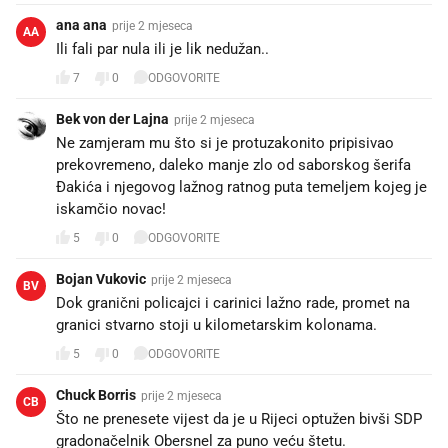
ana ana
prije 2 mjeseca
AA
Ili fali par nula ili je lik nedužan..
7
0
ODGOVORITE
Bek von der Lajna
prije 2 mjeseca
Ne zamjeram mu što si je protuzakonito pripisivao
prekovremeno, daleko manje zlo od saborskog šerifa
Đakića i njegovog lažnog ratnog puta temeljem kojeg je
iskamčio novac!
5
0
ODGOVORITE
Bojan Vukovic
prije 2 mjeseca
BV
Dok granični policajci i carinici lažno rade, promet na
granici stvarno stoji u kilometarskim kolonama.
5
0
ODGOVORITE
Chuck Borris
prije 2 mjeseca
CB
Što ne prenesete vijest da je u Rijeci optužen bivši SDP
gradonačelnik Obersnel za puno veću štetu.