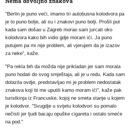
Nema dovoljno znakova
"Berlin je puno veći, imamo tri autobusna kolodvora pa
je to puno bolje, ali su i znakovi puno bolji. Prošli put
kada sam došao u Zagreb morao sam jurcati oko
kolodvora kako bih vidio gdje moram ići. Ja puno
putujem pa mi nije problem, ali vjerujem da je izazov
za neke", kaže.
"Pa rekla bih da možda nije prikladan jer sam morala
puno hodati do svog smještaja, ali je u redu. Kada sam
dolazila ovdje, predstavljao mi je problem nedostatak
znakova koji bi me uputili kamo moram ići", kaže pak
turistkinja iz Francuske, kojoj ne smeta stanje u kojem
je kolodvor. "Svugdje u svijetu kolodvori su pomalo
nečisti jer ljudi bacaju opuške cigareta i ostalo smeće
na pod."