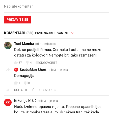
PRIJAVITE SE
KOMENTARI
(88)
Toni Mamba
prije 3 mjeseca
Dok se podijeli Rimcu, Cermaku i ostalima ne moze
ostati i za kolodvor! Nemojte biti tako razmazeni!
57
4
ODGOVORITE
ScubaMan Short
prije 3 mjeseca
SS
Demagogija
1
0
UČITAJTE JOŠ 1 ODGOVOR
Krkonije Krkić
prije 3 mjeseca
KK
Noću iznimno opasno mjesto. Prepuno opasnih ljudi
koji te iz mraka traže euro, ili čekaju trenutak kada