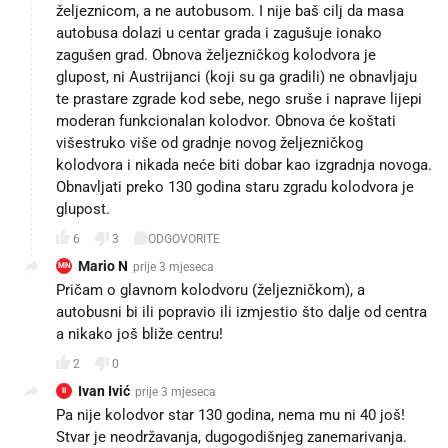
željeznicom, a ne autobusom. I nije baš cilj da masa
autobusa dolazi u centar grada i zagušuje ionako
zagušen grad. Obnova željezničkog kolodvora je
glupost, ni Austrijanci (koji su ga gradili) ne obnavljaju
te prastare zgrade kod sebe, nego sruše i naprave lijepi
moderan funkcionalan kolodvor. Obnova će koštati
višestruko više od gradnje novog željezničkog
kolodvora i nikada neće biti dobar kao izgradnja novoga.
Obnavljati preko 130 godina staru zgradu kolodvora je
glupost.
6
3
ODGOVORITE
Mario N
prije 3 mjeseca
MN
Pričam o glavnom kolodvoru (željezničkom), a
autobusni bi ili popravio ili izmjestio što dalje od centra
a nikako još bliže centru!
2
0
Ivan Ivić
prije 3 mjeseca
II
Pa nije kolodvor star 130 godina, nema mu ni 40 još!
Stvar je neodržavanja, dugogodišnjeg zanemarivanja.