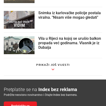
Snimka iz karlovačke policije postala
viralna. "Nisam više mogao gledati"
Vila u Rijeci na kojoj se urušio balkon
propada već godinama. Vlasnik je iz
Dubaija
PRIKAŽI JOŠ VIJESTI
Pretplatite se na
Index bez reklama
Podržite neovisno novinarstvo i čitajte Index bez bannera.
Pretplatite se