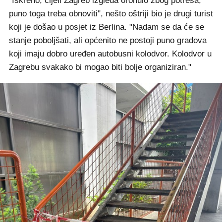
"Iskreno, cijeli Zagreb izgleda oronulo zbog potresa,
puno toga treba obnoviti", nešto oštriji bio je drugi turist
koji je došao u posjet iz Berlina. "Nadam se da će se
stanje poboljšati, ali općenito ne postoji puno gradova
koji imaju dobro uređen autobusni kolodvor. Kolodvor u
Zagrebu svakako bi mogao biti bolje organiziran."