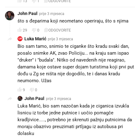
13
1
ODGOVORITE
John Paul
prije 3 mjeseca
što s đeparima koji neometano operiraju, što s njima
29
0
ODGOVORITE
Luka Marić
prije 3 mjeseca
LM
Bio sam tamo, snimio te ciganke što kradu svaki dan,
posalo snimke AK, zvao Policiju... na kraju sam ispao
"druker" i "budala". Nitko od navedenih nije reagirao,
damama koje ostave super dojam turistima koji prvi put
dođu u Zg se ništa nije dogodilo, te i danas kradu
neumorno. Užas
9
0
John Paul
prije 3 mjeseca
Luka Marić, bio sam nazočan kada je ciganica izvukla
lisnicu iz torbe jedne putnice i uočio pomagče
kradljivice....., potrebno je skrenuti pažnju putnicima da
moraju obazrivo preuzimati prtljagu iz autobusa pri
dolasku