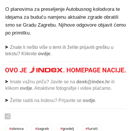
O planovima za preseljenje Autobusnog kolodvora te
idejama za buduću namjenu aktualne zgrade obratili
smo se Gradu Zagrebu. Njihove odgovore objavit ćemo
po primitku.
Znate li nešto više o temi ili želite prijaviti grešku u
tekstu? Kliknite
ovdje
.
Imate važnu priču? Javite se na
desk@index.hr
ili
klikom
ovdje
. Atraktivne fotografije i videe plaćamo.
Želite raditi na Indexu? Prijavite se
ovdje
.
#
obnova
#
zagreb
#
gredelj
#
turisti