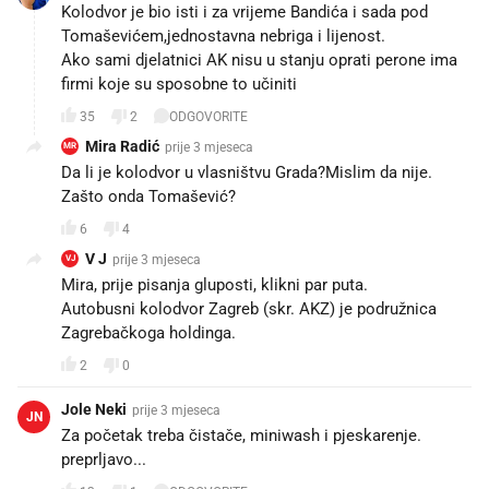
Kolodvor je bio isti i za vrijeme Bandića i sada pod
Tomaševićem,jednostavna nebriga i lijenost.
Ako sami djelatnici AK nisu u stanju oprati perone ima
firmi koje su sposobne to učiniti
35
2
ODGOVORITE
Mira Radić
prije 3 mjeseca
MR
Da li je kolodvor u vlasništvu Grada?Mislim da nije.
Zašto onda Tomašević?
6
4
V J
prije 3 mjeseca
VJ
Mira, prije pisanja gluposti, klikni par puta.
Autobusni kolodvor Zagreb (skr. AKZ) je podružnica
Zagrebačkoga holdinga.
2
0
Jole Neki
prije 3 mjeseca
JN
Za početak treba čistače, miniwash i pjeskarenje.
preprljavo...