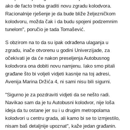
ako de facto treba graditi novu zgradu kolodvora.
Racionalnije rješenje je da bude bliže željezničkom
kolodvoru, možda čak i da budu spojeni podzemnim
tunelom", poručio je tada Tomašević.
S obzirom na to da su ipak odrađena ulaganja u
zgradu, inače otvorenu u godini Univerzijade, za
očekivati je da će nakon preseljenja Autobusnog
kolodvora ona dobiti novu namjenu. Iako smo pitali
građane što bi voljeli vidjeti kasnije na toj adresi,
Avenija Marina Držića 4, ni sami nisu bili sigurni.
"Sigurno je za pozdraviti vidjeti da se nešto radi.
Navikao sam da je tu Autobusni kolodvor, nije loša
ideja da tu ostane jer su i u drugim metropolama
kolodvori u centru grada, ali kamo bi se to izmjestilo,
nisam baš detaljnije upoznat", kaže jedan građanin.