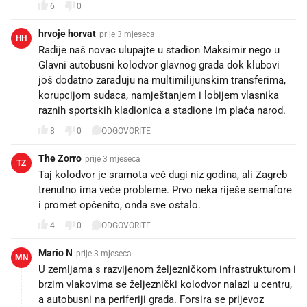
6
0
hrvoje horvat
prije 3 mjeseca
HH
Radije naš novac ulupajte u stadion Maksimir nego u
Glavni autobusni kolodvor glavnog grada dok klubovi
još dodatno zarađuju na multimilijunskim transferima,
korupcijom sudaca, namještanjem i lobijem vlasnika
raznih sportskih kladionica a stadione im plaća narod.
8
0
ODGOVORITE
The Zorro
prije 3 mjeseca
TZ
Taj kolodvor je sramota već dugi niz godina, ali Zagreb
trenutno ima veće probleme. Prvo neka riješe semafore
i promet općenito, onda sve ostalo.
4
0
ODGOVORITE
Mario N
prije 3 mjeseca
MN
U zemljama s razvijenom željezničkom infrastrukturom i
brzim vlakovima se željeznički kolodvor nalazi u centru,
a autobusni na periferiji grada. Forsira se prijevoz