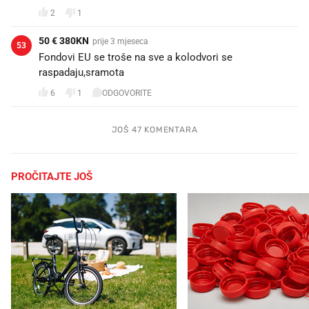
2
1
50 € 380KN
prije 3 mjeseca
53
Fondovi EU se troše na sve a kolodvori se
raspadaju,sramota
6
1
ODGOVORITE
JOŠ 47 KOMENTARA
PROČITAJTE JOŠ