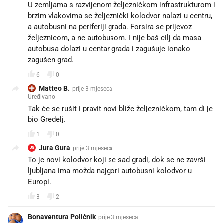
U zemljama s razvijenom željezničkom infrastrukturom i
brzim vlakovima se željeznički kolodvor nalazi u centru,
a autobusni na periferiji grada. Forsira se prijevoz
željeznicom, a ne autobusom. I nije baš cilj da masa
autobusa dolazi u centar grada i zagušuje ionako
zagušen grad.
6
0
Matteo B.
prije 3 mjeseca
Uređivano
Tak će se rušit i pravit novi bliže željezničkom, tam di je
bio Gredelj.
1
0
Jura Gura
prije 3 mjeseca
JG
To je novi kolodvor koji se sad gradi, dok se ne završi
ljubljana ima možda najgori autobusni kolodvor u
Europi.
3
2
Bonaventura Poličnik
prije 3 mjeseca