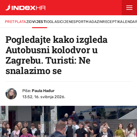
PRETPLATA
ZID
VIJESTI
OGLASI
CIJENE
SPORT
MAGAZIN
RECEPTI
KALENDA
Pogledajte kako izgleda
Autobusni kolodvor u
Zagrebu. Turisti: Ne
snalazimo se
Piše:
Paula Hađur
13:52, 16. svibnja 2026.