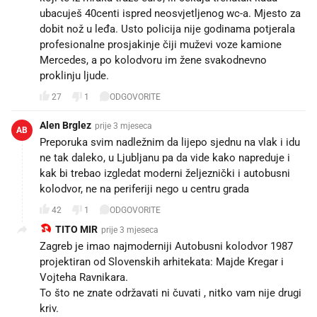
ubacuješ 40centi ispred neosvjetljenog wc-a. Mjesto za
dobit nož u leđa. Usto policija nije godinama potjerala
profesionalne prosjakinje čiji muževi voze kamione
Mercedes, a po kolodvoru im žene svakodnevno
proklinju ljude.
27
1
ODGOVORITE
Alen Brglez
prije 3 mjeseca
AB
Preporuka svim nadležnim da lijepo sjednu na vlak i idu
ne tak daleko, u Ljubljanu pa da vide kako napreduje i
kak bi trebao izgledat moderni željeznički i autobusni
kolodvor, ne na periferiji nego u centru grada
42
1
ODGOVORITE
TITO MIR
prije 3 mjeseca
Zagreb je imao najmoderniji Autobusni kolodvor 1987
projektiran od Slovenskih arhitekata: Majde Kregar i
Vojteha Ravnikara.
To što ne znate održavati ni čuvati , nitko vam nije drugi
kriv.