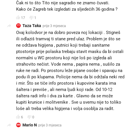
Čak ni to što Tito nije sagradio ne znamo čuvati.
Kako će Zagreb tek izgledati za sljedećih 36 godina ?
17
1
Taza Taka
prije 3 mjeseca
TT
Ovaj kolodvor je na dobro poveza noj lokaciji . Stigneš
ili odlaziš tramvaj ti stane pred ulaz. Problem je što se
ne održava higijena , putnici koji trebaji sanitarne
ptostorije prije polaska trebaju stavit masku da bi ostali
normalni u WC prostoru koji nije loš po izgleda ali
strahovito nečist. Vode nema , papira nema , sušilo za
ruke ne radi. Po prostoru leže pijane osobe i spavaju na
podu ili po klupama. Policije nema da bi održala neki red
i mir. Što se tiče info prostora i kupovine karata ima
šaltera i previše , ali nema ljudi koji rade. Od 10-12
šaltera radi info i dva za karte . Glavno da se može
kupiti krunice i molitvenike . Sve u svemu nije to toliko
loše ali treba velika higijena i volja osoblja za radit.
6
0
Mario N
prije 3 mjeseca
MN