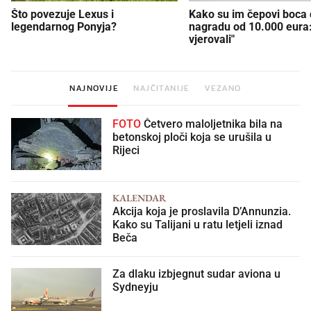
Što povezuje Lexus i
Kako su im čepovi boca d
legendarnog Ponyja?
nagradu od 10.000 eura
vjerovali"
NAJNOVIJE
NAJČITANIJE
VEZANO
FOTO
Četvero maloljetnika bila na
betonskoj ploči koja se urušila u
Rijeci
KALENDAR
Akcija koja je proslavila D’Annunzia.
Kako su Talijani u ratu letjeli iznad
Beča
Za dlaku izbjegnut sudar aviona u
Sydneyju