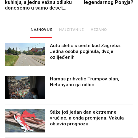
kuhinju, a jednu važnu odluku
legendarnog Ponyja?
donesemo u samo deset
minuta
NAJNOVIJE
NAJČITANIJE
VEZANO
Auto sletio s ceste kod Zagreba.
Jedna osoba poginula, dvoje
ozlijeđenih
Hamas prihvatio Trumpov plan,
Netanyahu ga odbio
Stiže još jedan dan ekstremne
vrućine, a onda promjena. Vakula
objavio prognozu