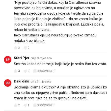
"Nije postojao fizički dokaz koji bi Carruthersa izravno
povezivao s ubojstvima, a osuđen je uglavnom na
temelju svjedočenja osoba koje su tvrdile da su ga čule
kako priznaje ili opisuje zločine." - da ne znam koliko je
ljudi ovo pročitalo. Iz krajnosti u krajnost. Ljudska posla,
rekao bi netko iz vana.
Iako Carruthers djeluje neuračunljivo ovako između
redaka kroz članak.
2
0
Stari Pjer
prije 3 mjeseca
SP
Smrtna kazna na temelju bajki koje je netko čuo iza vrata.
4
0
ODGOVORITE
Daki daki
prije 3 mjeseca
DD
Bockanje iglama oktutno? A nije okrutno sto je ubijao i ko
zna koliko su njegove zrtve patile... Redovni sam davalac i
znam iz prve ruke da se to gotovo i ne osjeti...
2
1
ODGOVORITE