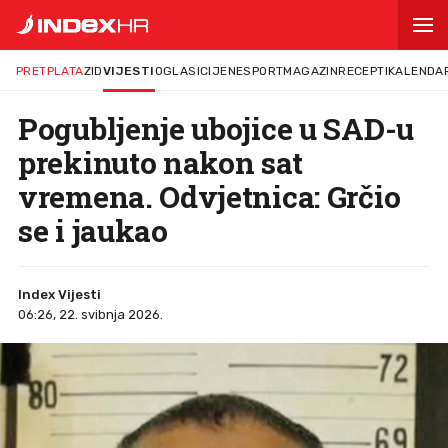
PRETPLATA
ZID
VIJESTI
OGLASI
CIJENE
SPORT
MAGAZIN
RECEPTI
KALENDA
Pogubljenje ubojice u SAD-u
prekinuto nakon sat
vremena. Odvjetnica: Grčio
se i jaukao
Index Vijesti
06:26, 22. svibnja 2026.