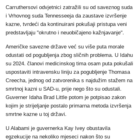
Carruthersovi odvjetnici zatražili su od saveznog suda
i Vrhovnog suda Tennesseeja da zaustave izvršenje
kazne, tvrdeći da kontinuirani pokušaji pristupa veni
predstavljaju "okrutno i neuobičajeno kažnjavanje".
Američke savezne države već su više puta morale
odustati od pogubljenja zbog sličnih problema. U Idahu
su 2024. članovi medicinskog tima osam puta pokušali
uspostaviti intravensku liniju za pogubljenje Thomasa
Creecha, jednog od zatvorenika s najdužim stažem na
smrtnoj kazni u SAD-u, prije nego što su odustali.
Guverner Idaha Brad Little potom je potpisao zakon
kojim je strijeljanje postalo primarna metoda izvršenja
smrtne kazne u toj državi.
U Alabami je guvernerka Kay Ivey obustavila
egzekucije na nekoliko mjeseci nakon što su