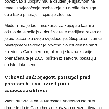
povezivao s ubojstvima, a osuđen je uglavnom na
temelju svjedočenja osoba koje su tvrdile da su ga
čule kako priznaje ili opisuje zločine.
Među njima je bio i muškarac za kojeg se kasnije
otkrilo da je policijski doušnik te je medijima rekao da
je bio plaćen za svoje svjedočenje. Suoptuženi James
Montgomery također je prvotno bio osuđen na smrt
zajedno s Carruthersom, ali mu je kazna kasnije
preinačena te je 2015. pušten iz zatvora, pokazuju
sudski dokumenti.
Vrhovni sud: Njegovi postupci pred
porotom bili su uvredljivi i
samodestruktivni
Vlasti su tvrdile da je Marcellos Anderson bio diler
droge te da je Carruthers pokušavao preuzeti ilegalnu