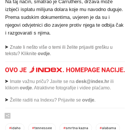
Na taj način, smatrao je Carruthers, država može
izbjeći isplatu milijuna dolara koje mu navodno duguje.
Prema sudskim dokumentima, uvjeren je da su i
njegovi odvjetnici dio zavjere protiv njega te odbija čak
i razgovarati s njima.
Znate li nešto više o temi ili želite prijaviti grešku u
tekstu? Kliknite
ovdje
.
Imate važnu priču? Javite se na
desk@index.hr
ili
klikom
ovdje
. Atraktivne fotografije i videe plaćamo.
Želite raditi na Indexu? Prijavite se
ovdje
.
#
idaho
#
tennessee
#
smrtna kazna
#
alabama