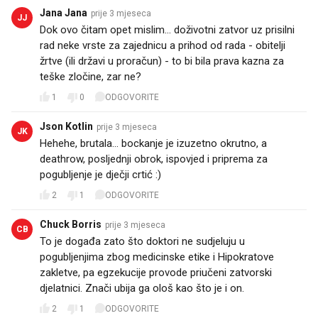
Jana Jana
prije 3 mjeseca
JJ
Dok ovo čitam opet mislim... doživotni zatvor uz prisilni
rad neke vrste za zajednicu a prihod od rada - obitelji
žrtve (ili državi u proračun) - to bi bila prava kazna za
teške zločine, zar ne?
1
0
ODGOVORITE
Json Kotlin
prije 3 mjeseca
JK
Hehehe, brutala… bockanje je izuzetno okrutno, a
deathrow, posljednji obrok, ispovjed i priprema za
pogubljenje je dječji crtić :)
2
1
ODGOVORITE
Chuck Borris
prije 3 mjeseca
CB
To je događa zato što doktori ne sudjeluju u
pogubljenjima zbog medicinske etike i Hipokratove
zakletve, pa egzekucije provode priučeni zatvorski
djelatnici. Znači ubija ga ološ kao što je i on.
2
1
ODGOVORITE