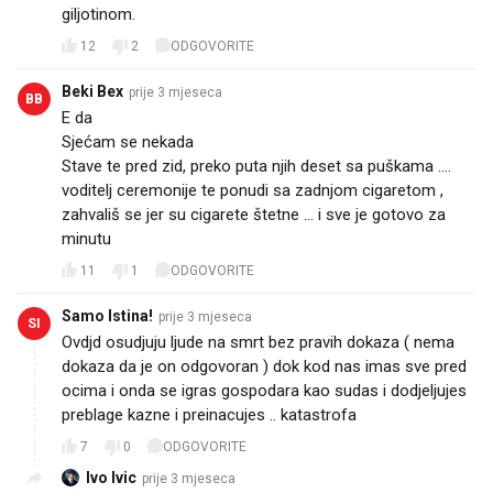
giljotinom.
12
2
ODGOVORITE
Beki Bex
prije 3 mjeseca
BB
E da
Sjećam se nekada
Stave te pred zid, preko puta njih deset sa puškama ....
voditelj ceremonije te ponudi sa zadnjom cigaretom ,
zahvališ se jer su cigarete štetne ... i sve je gotovo za
minutu
11
1
ODGOVORITE
Samo Istina!
prije 3 mjeseca
SI
Ovdjd osudjuju ljude na smrt bez pravih dokaza ( nema
dokaza da je on odgovoran ) dok kod nas imas sve pred
ocima i onda se igras gospodara kao sudas i dodjeljujes
preblage kazne i preinacujes .. katastrofa
7
0
ODGOVORITE
Ivo Ivic
prije 3 mjeseca