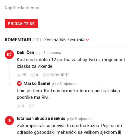
PRIJAVITE SE
KOMENTARI
(20)
Đeki Čen
prije 3 mjeseca
ĐČ
Kod nas bi dobio 12 godina za ubojstvo uz mogućnost
izlaska za vikende.
25
0
ODGOVORITE
Marko Šantel
prije 3 mjeseca
MŠ
Unio je dilera. Kod nas bi mu kreteni organizirali skup
podrške ma Rivi.
3
1
Istančan ukus za neukus
prije 3 mjeseca
IN
Zakomplicirali su previše tu smrtnu kaznu. Prije se do
odradilo gospodski, mehanički sa velikom sjekirom ili