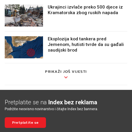
Ukrajinci izvlače preko 500 djece iz
Kramatorska zbog ruskih napada
Eksplozija kod tankera pred
Jemenom, hutisti tvrde da su gađali
saudijski brod
PRIKAŽI JOŠ VIJESTI
Pretplatite se na
Index bez reklama
Podržite neovisno novinarstvo i čitajte Index bez bannera.
Pretplatite se