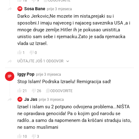
18
9
ODGOVORITE
Sosa Bane
prije 3 mjeseca
SB
Darko Jerkovic,Ne mozete im nista,prejaki su i
sposobni.I imaju najveceg i najaceg saveznika USA ,a i
mnoge druge zemlje.Hitler ih je pokusao unistiti,a
unistio sam sebe i njemacku.Zato je sada njemacka
vlada uz Izrael.
1
0
UČITAJTE JOŠ 1 ODGOVOR
Iggy Pop
prije 3 mjeseca
IP
Stop Islam! Podrska Izraelu! Remigracija sad!
21
26
ODGOVORITE
Ja Jas
prije 3 mjeseca
JJ
Izrael i islam su 2 potpuno odvojena problema...NIŠTA
ne opravdava genocida! Pa o kojim god narodu se
radilo..a samo da napomenem da krščani straduju isto,
ne samo muslimani
10
3