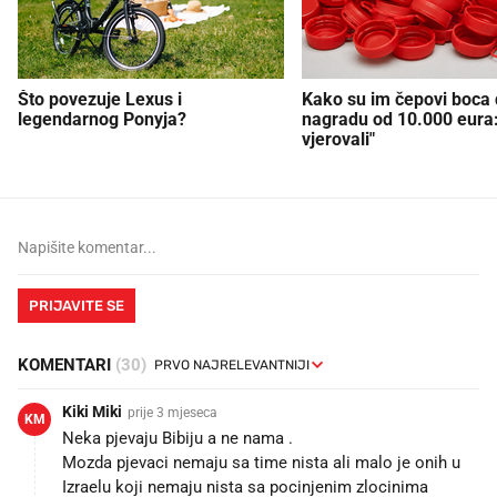
Što povezuje Lexus i
Kako su im čepovi boca d
legendarnog Ponyja?
nagradu od 10.000 eura
vjerovali"
PRIJAVITE SE
KOMENTARI
(30)
Kiki Miki
prije 3 mjeseca
KM
Neka pjevaju Bibiju a ne nama .
Mozda pjevaci nemaju sa time nista ali malo je onih u
Izraelu koji nemaju nista sa pocinjenim zlocinima