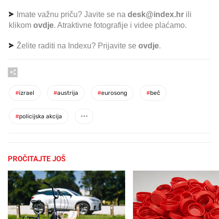
Imate važnu priču? Javite se na
desk@index.hr
ili
klikom
ovdje
. Atraktivne fotografije i videe plaćamo.
Želite raditi na Indexu? Prijavite se
ovdje
.
#
izrael
#
austrija
#
eurosong
#
beč
#
policijska akcija
PROČITAJTE JOŠ