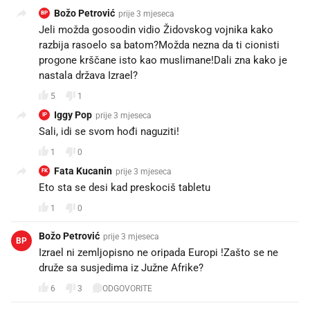
Božo Petrović
prije 3 mjeseca
BP
Jeli možda gosoodin vidio Židovskog vojnika kako
razbija rasoelo sa batom?Možda nezna da ti cionisti
progone krščane isto kao muslimane!Dali zna kako je
nastala država Izrael?
5
1
Iggy Pop
prije 3 mjeseca
IP
Sali, idi se svom hođi naguziti!
1
0
Fata Kucanin
prije 3 mjeseca
FK
Eto sta se desi kad preskociš tabletu
1
0
Božo Petrović
prije 3 mjeseca
BP
Izrael ni zemljopisno ne oripada Europi !Zašto se ne
druže sa susjedima iz Južne Afrike?
6
3
ODGOVORITE