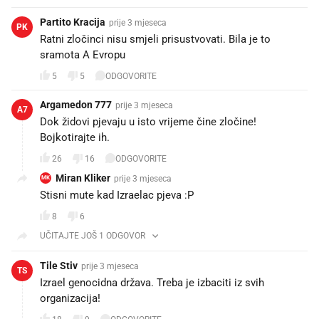
Partito Kracija
prije 3 mjeseca
PK
Ratni zločinci nisu smjeli prisustvovati. Bila je to
sramota A Evropu
5
5
ODGOVORITE
Argamedon 777
prije 3 mjeseca
A7
Dok židovi pjevaju u isto vrijeme čine zločine!
Bojkotirajte ih.
26
16
ODGOVORITE
Miran Kliker
prije 3 mjeseca
MK
Stisni mute kad Izraelac pjeva :P
8
6
UČITAJTE JOŠ 1 ODGOVOR
Tile Stiv
prije 3 mjeseca
TS
Izrael genocidna država. Treba je izbaciti iz svih
organizacija!