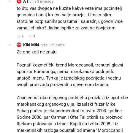
A I
prije 3 mjeseca
AI
to što vas dvojica ne kuzite kakve veze ima pocinitelj
genocida i onaj ko mu salje oruzje , i ima s njim
stotoine potpisanihsporazuma i sauradnji, govori vise
vama, jel tako? Jadne isprike za zvat se čovjekom.
6
5
Kiki Miki
prije 3 mjeseca
KM
Za one koji ne znaju
Poznati kozmetički brend Moroccanoil, trenutni glavni
sponzor Eurosonga, nema marokansko podrijetlo
unatoč imenu. Tvrtka je izraelskog podrijetla i većinu
svojih proizvoda proizvodi u sjevernom Izraelu.
Zbunjenost oko njegovog podrijetla proizlazi iz upotrebe
marokanskog arganovog ulja. Izraelski frizer Mike
Sabag počeo je eksperimentirati s ovim 2003. godine.
Godine 2006. par Carmen i Ofer Tal otkrili su proizvod
tijekom putovanja u Izrael. Kupili su tvrtku 2008. i iz
marketinških razloga odustali od imena "Moroccanoil