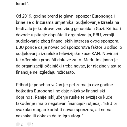
Israel".
Od 2019. godine brend je glavni sponzor Eurosonga i
brine se o frizurama umjetnika. Sudjelovanje Izraela na
festivalu je kontroverzno zbog genocida u Gazi. Kritičari
dovode u pitanje dopušta li organizacija, EBU, zemlji
sudjelovanje zbog financijskih interesa ovog sponzora.
EBU poriče da je novac od sponzorstva faktor u odluci o
sudjelovanju izraelske televizijske kuće KAN. Novinari
također nisu pronašli dokaze za to. Međutim, jasno je
da organizaciji očajnički treba novac, jer njezine vlastite
financije ne izgledaju ružičasto.
Prihod je posebno važan jer pet zemalja ove godine
bojkotira Eurosong i ne daje nikakav financijski
doprinos. Ranije isključenje ruske televizijske kuće
također je imalo negativan financijski utjecaj. "EBU bi
svakako mogao koristiti novac sponzora, ali nema
naznaka ili dokaza da to igra ulogu"
2
1