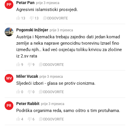
Petar Pan
prije 3 mjeseca
PP
Agresivni islamisticki prosvjedi.
13
13
ODGOVORITE
Pogonski Inžinjer
prije 3 mjeseca
Austrija i Njemačka trebaju zajedno dati jedan komad
zemlje a neka naprave genocidnu tvorevinu Izrael fino
između njih… kad već osjećaju toliku krivicu za zločine
iz 2.sv rata
9
9
ODGOVORITE
Miler Vucak
prije 3 mjeseca
MV
Sljedeći izbori - glasa se protiv cionizma.
0
0
ODGOVORITE
Peter Rabbit
prije 3 mjeseca
PR
Podrška organima reda, samo oštro s tim protuhama.
4
6
ODGOVORITE