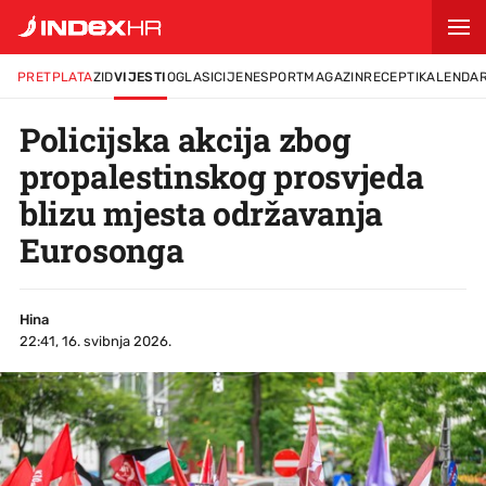
PRETPLATA
ZID
VIJESTI
OGLASI
CIJENE
SPORT
MAGAZIN
RECEPTI
KALENDA
Policijska akcija zbog
propalestinskog prosvjeda
blizu mjesta održavanja
Eurosonga
Hina
22:41, 16. svibnja 2026.