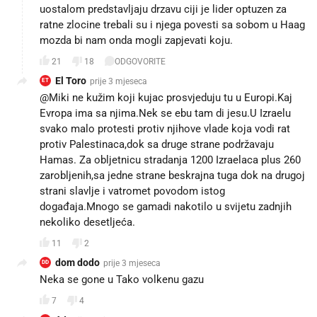
uostalom predstavljaju drzavu ciji je lider optuzen za
ratne zlocine trebali su i njega povesti sa sobom u Haag
mozda bi nam onda mogli zapjevati koju.
21
18
ODGOVORITE
El Toro
prije 3 mjeseca
ET
@Miki ne kužim koji kujac prosvjeduju tu u Europi.Kaj
Evropa ima sa njima.Nek se ebu tam di jesu.U Izraelu
svako malo protesti protiv njihove vlade koja vodi rat
protiv Palestinaca,dok sa druge strane podržavaju
Hamas. Za obljetnicu stradanja 1200 Izraelaca plus 260
zarobljenih,sa jedne strane beskrajna tuga dok na drugoj
strani slavlje i vatromet povodom istog
događaja.Mnogo se gamadi nakotilo u svijetu zadnjih
nekoliko desetljeća.
11
2
dom dodo
prije 3 mjeseca
DD
Neka se gone u Tako volkenu gazu
7
4