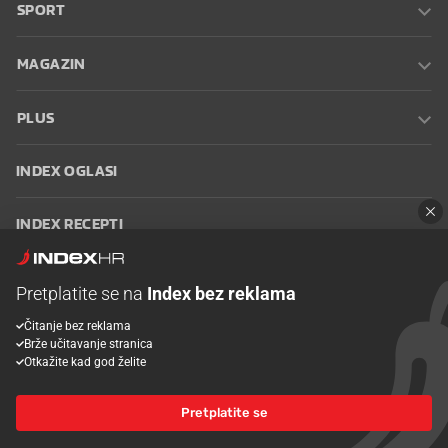
SPORT
MAGAZIN
PLUS
INDEX OGLASI
INDEX RECEPTI
INFO
Pretplatite se na
Index bez reklama
Čitanje bez reklama
Oglašavanje
Zaposli se na Indexu
Kontakt
Impressum
Uvjeti
Brže učitavanje stranica
korištenja
Postavke kolačića
Otkažite kad god želite
Pretplatite se
© 2026 Index