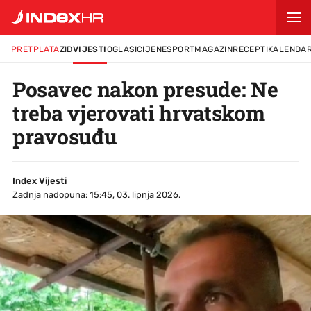
PRETPLATA
ZID
VIJESTI
OGLASI
CIJENE
SPORT
MAGAZIN
RECEPTI
KALENDA
Posavec nakon presude: Ne
treba vjerovati hrvatskom
pravosuđu
Index Vijesti
Zadnja nadopuna: 15:45, 03. lipnja 2026.