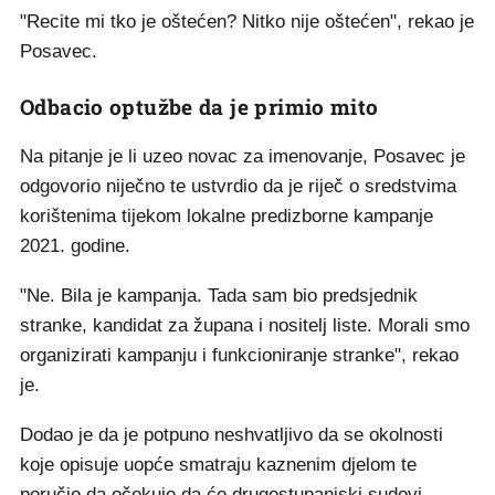
"Recite mi tko je oštećen? Nitko nije oštećen", rekao je
Posavec.
Odbacio optužbe da je primio mito
Na pitanje je li uzeo novac za imenovanje, Posavec je
odgovorio niječno te ustvrdio da je riječ o sredstvima
korištenima tijekom lokalne predizborne kampanje
2021. godine.
"Ne. Bila je kampanja. Tada sam bio predsjednik
stranke, kandidat za župana i nositelj liste. Morali smo
organizirati kampanju i funkcioniranje stranke", rekao
je.
Dodao je da je potpuno neshvatljivo da se okolnosti
koje opisuje uopće smatraju kaznenim djelom te
poručio da očekuje da će drugostupanjski sudovi