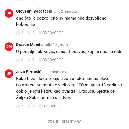
Giovanni Boccaccio
prije 2 mjeseca
GB
ono što je dozvoljeno svinjama nije dozvoljeno
kokošima.
4
1
ODGOVORITE
Dražen Mandić
prije 2 mjeseca
DM
U ponedjeljak Kožić, danas Posavec, koji je sad na redu.
2
0
ODGOVORITE
Jozo Petrušić
prije 2 mjeseca
JP
Kako brzo i lako trpaju u zatvor ako nemaš plavu
iskaznicu. Kalmeti se sudilo za 100 milijuna 13 godina i
dobio je istu kaznu kao ovaj za 10 tisuća. Sjetite se
Željka Sabe, odmah u zatvor.
2
1
ODGOVORITE
JOŠ 8 KOMENTARA