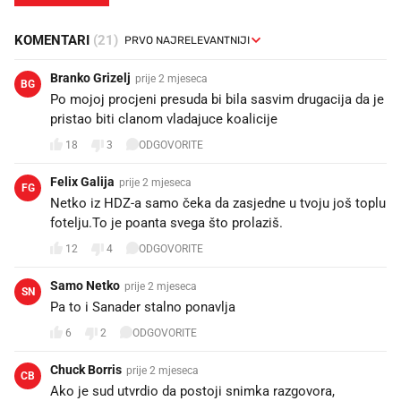
KOMENTARI
(21)
Branko Grizelj
prije 2 mjeseca
BG
Po mojoj procjeni presuda bi bila sasvim drugacija da je
pristao biti clanom vladajuce koalicije
18
3
ODGOVORITE
Felix Galija
prije 2 mjeseca
FG
Netko iz HDZ-a samo čeka da zasjedne u tvoju još toplu
fotelju.To je poanta svega što prolaziš.
12
4
ODGOVORITE
Samo Netko
prije 2 mjeseca
SN
Pa to i Sanader stalno ponavlja😄😄
6
2
ODGOVORITE
Chuck Borris
prije 2 mjeseca
CB
Ako je sud utvrdio da postoji snimka razgovora,