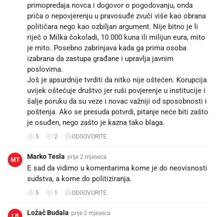
primopredaja novca i dogovor o pogodovanju, onda
priča o nepovjerenju u pravosuđe zvuči više kao obrana
političara nego kao ozbiljan argument. Nije bitno je li
riječ o Milka čokoladi, 10.000 kuna ili milijun eura, mito
je mito. Posebno zabrinjava kada ga prima osoba
izabrana da zastupa građane i upravlja javnim
poslovima.
Još je apsurdnije tvrditi da nitko nije oštećen. Korupcija
uvijek oštećuje društvo jer ruši povjerenje u institucije i
šalje poruku da su veze i novac važniji od sposobnosti i
poštenja. Ako se presuda potvrdi, pitanje neće biti zašto
je osuđen, nego zašto je kazna tako blaga.
5
2
ODGOVORITE
Marko Tesla
prije 2 mjeseca
MT
E sad da vidimo u komentarima kome je do neovisnosti
sudstva, a kome do politiziranja.
5
1
ODGOVORITE
Ložač Budala
prije 2 mjeseca
LB