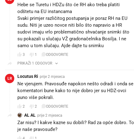
Hebe se Turetu i HDZu što će RH ako treba platiti
odštetu na EU instancama
Svaki primjer različitog postupanja je poraz RH na EU
sudu. Niti je uzeo novce niti bilo što napravio a HR
sudovi imaju vrlo problematično shvaćanje snimki što
su pokazali u slučaju VŽ gradonačelnika Bosilja. I ne
samo u tom slučaju. Ajde dajte tu snimku
3
1
ODGOVORITE
PRIKAŽI 1 ODGOVOR
Locutus Ri
prije 2 mjeseca
LR
Ne vjerujem. Pravosuđe napokon nešto odradi i onda se
komentatori bune kako to nije dobro jer su HDZ-ovci
puno više pokrali.
2
2
ODGOVORITE
AL AL
prije 2 mjeseca
Zar nisu? I kakve kazne su dobili? Rad za opće dobro. To
je naše pravosuđe?
4
1