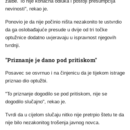
žalbe. To nije konačna odluka i postoji presumpcija
nevinosti", rekao je.
Ponovio je da nije počinio ništa nezakonito te ustvrdio
da ga oslobađajuće presude u dvije od tri točke
optužnice dodatno uvjeravaju u ispravnost njegovih
tvrdnji.
"Priznanje je dano pod pritiskom"
Posavec se osvrnuo i na činjenicu da je tijekom istrage
priznao dio optužbi.
"To priznanje dogodilo se pod pritiskom, nije se
dogodilo slučajno", rekao je.
Tvrdi da u cijelom slučaju nitko nije pretrpio štetu te da
nije bilo nezakonitog trošenja javnog novca.