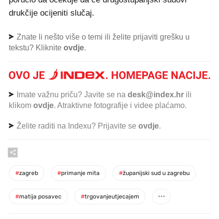
drukčije ocijeniti slučaj.
Znate li nešto više o temi ili želite prijaviti grešku u
tekstu? Kliknite
ovdje
.
Imate važnu priču? Javite se na
desk@index.hr
ili
klikom
ovdje
. Atraktivne fotografije i videe plaćamo.
Želite raditi na Indexu? Prijavite se
ovdje
.
#
zagreb
#
primanje mita
#
županijski sud u zagrebu
#
matija posavec
#
trgovanjeutjecajem