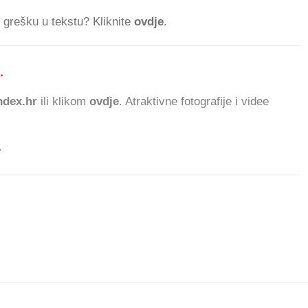
ti grešku u tekstu? Kliknite
ovdje
.
.
106.431 ČITATELJA
dex.hr
ili klikom
ovdje
. Atraktivne fotografije i videe
.