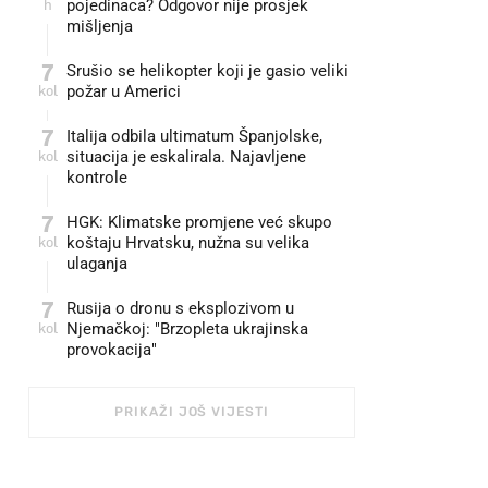
h
pojedinaca? Odgovor nije prosjek
mišljenja
7
Srušio se helikopter koji je gasio veliki
kol
požar u Americi
7
Italija odbila ultimatum Španjolske,
kol
situacija je eskalirala. Najavljene
kontrole
7
HGK: Klimatske promjene već skupo
kol
koštaju Hrvatsku, nužna su velika
ulaganja
7
Rusija o dronu s eksplozivom u
kol
Njemačkoj: "Brzopleta ukrajinska
provokacija"
PRIKAŽI JOŠ VIJESTI