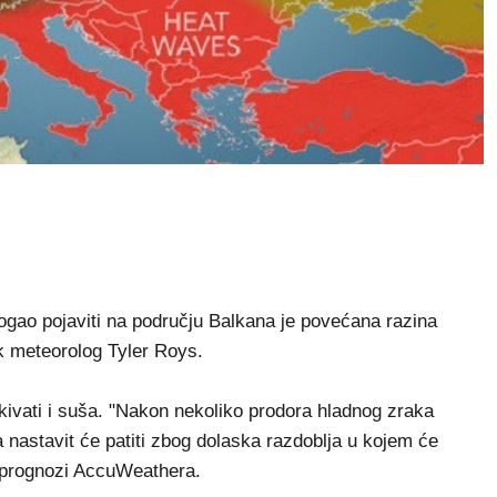
mogao pojaviti na području Balkana je povećana razina
k meteorolog Tyler Roys.
ivati i suša. "Nakon nekoliko prodora hladnog zraka
a nastavit će patiti zbog dolaska razdoblja u kojem će
 u prognozi AccuWeathera.