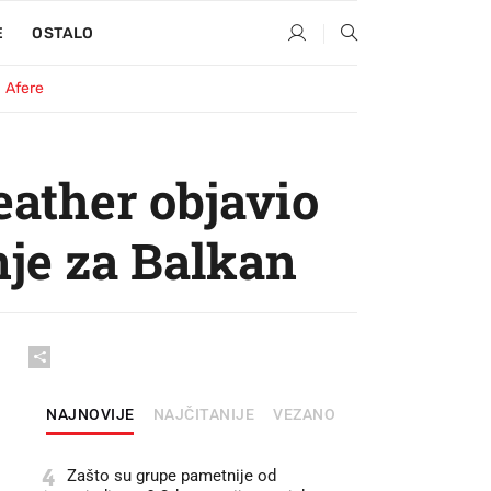
E
OSTALO
Afere
ther objavio
nje za Balkan
NAJNOVIJE
NAJČITANIJE
VEZANO
4
Zašto su grupe pametnije od