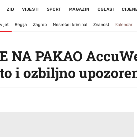
ZID
VIJESTI
SPORT
MAGAZIN
OGLASI
CIJEN
vijet
Regija
Zagreb
Nesreće i kriminal
Znanost
Kalendar
E NA PAKAO AccuWea
to i ozbiljno upozore