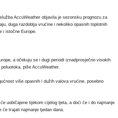
lužba AccuWeather objavila je sezonsku prognozu za
ju, duga razdoblja vrućine i nekoliko opasnih toplotnih
e i istočne Europe.
urope, a očekuju se i dugi periodi iznadprosječno visokih
g poluotoka, piše AccuWeather.
ućnost više opasnih i dužih valova vrućine, posebno
će uobičajene tijekom cijelog ljeta, a doći će i do najmanje
 će trajati najmanje tjedan dana.