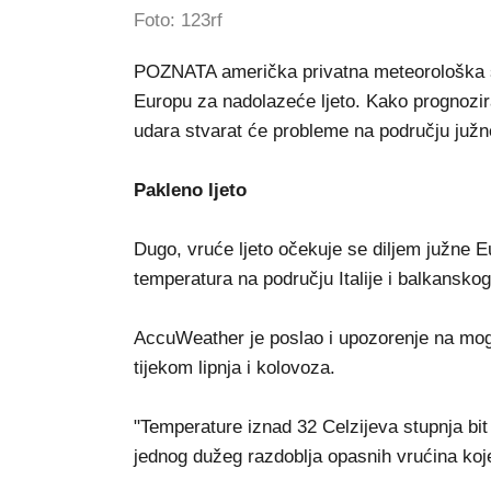
Foto: 123rf
POZNATA američka privatna meteorološka s
Europu za nadolazeće ljeto. Kako prognozira
udara stvarat će probleme na području južn
Pakleno ljeto
Dugo, vruće ljeto očekuje se diljem južne E
temperatura na području Italije i balkansko
AccuWeather je poslao i upozorenje na mog
tijekom lipnja i kolovoza.
"Temperature iznad 32 Celzijeva stupnja bit 
jednog dužeg razdoblja opasnih vrućina koje