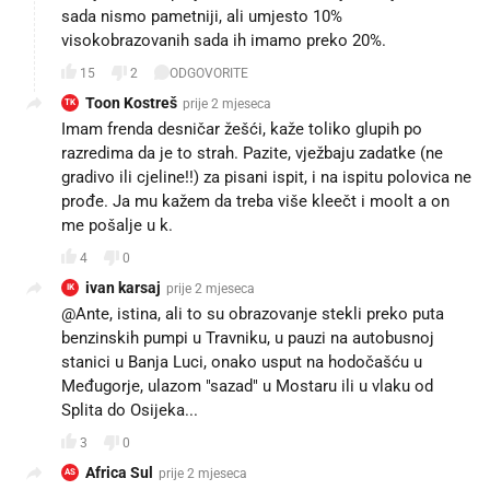
sada nismo pametniji, ali umjesto 10%
visokobrazovanih sada ih imamo preko 20%.
15
2
ODGOVORITE
Toon Kostreš
prije 2 mjeseca
TK
Imam frenda desničar žešći, kaže toliko glupih po
razredima da je to strah. Pazite, vježbaju zadatke (ne
gradivo ili cjeline!!) za pisani ispit, i na ispitu polovica ne
prođe. Ja mu kažem da treba više kleečt i moolt a on
me pošalje u k.
4
0
ivan karsaj
prije 2 mjeseca
IK
@Ante, istina, ali to su obrazovanje stekli preko puta
benzinskih pumpi u Travniku, u pauzi na autobusnoj
stanici u Banja Luci, onako usput na hodočašću u
Međugorje, ulazom "sazad" u Mostaru ili u vlaku od
Splita do Osijeka...
3
0
Africa Sul
prije 2 mjeseca
AS