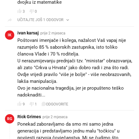
dvojku iz matematike
3
0
UČITAJTE JOŠ 1 ODGOVOR
ivan karsaj
prije 2 mjeseca
IK
Poštovani imenjače i kolega, nažalost Vaš vapaj nije
razumjelo 85 % saborskih zastupnika, isto toliko
članova Vlade i 70 % roditelja.
U nerazumijevanju prednjači tzv. "ministar" obrazovanja,
ali zato "Crkva u Hrvata" jako dobro radi i zna što radi.
Ovdje vrijedi pravilo "više je bolje" - više neobrazovanih,
lakša manipulacija.
Ovo je nacionalna tragedija, jer je propušteno teško
nadoknaditi...
9
1
ODGOVORITE
Rick Grimes
prije 2 mjeseca
RG
Ponekad zaboravljamo da smo mi samo jedna
generacija i predstavljamo jednu malu "točkicu" u
povijesti razvoja čovječanstva. Mi se čudimo što