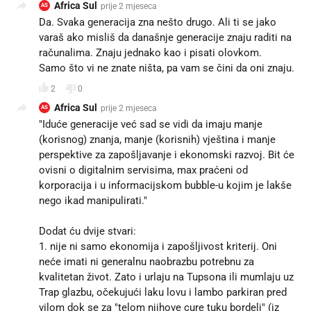
Africa Sul
prije 2 mjeseca
AS
Da. Svaka generacija zna nešto drugo. Ali ti se jako
varaš ako misliš da današnje generacije znaju raditi na
računalima. Znaju jednako kao i pisati olovkom.
Samo što vi ne znate ništa, pa vam se čini da oni znaju.
2
0
Africa Sul
prije 2 mjeseca
AS
"Iduće generacije već sad se vidi da imaju manje
(korisnog) znanja, manje (korisnih) vještina i manje
perspektive za zapošljavanje i ekonomski razvoj. Bit će
ovisni o digitalnim servisima, max praćeni od
korporacija i u informacijskom bubble-u kojim je lakše
nego ikad manipulirati."
Dodat ću dvije stvari:
1. nije ni samo ekonomija i zapošljivost kriterij. Oni
neće imati ni generalnu naobrazbu potrebnu za
kvalitetan život. Zato i urlaju na Tupsona ili mumlaju uz
Trap glazbu, očekujući laku lovu i lambo parkiran pred
vilom dok se za "telom njihove cure tuku bordeli" (iz