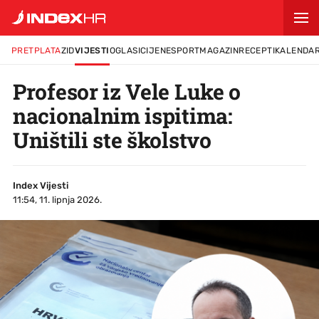
PRETPLATA
ZID
VIJESTI
OGLASI
CIJENE
SPORT
MAGAZIN
RECEPTI
KALENDA
Profesor iz Vele Luke o
nacionalnim ispitima:
Uništili ste školstvo
Index Vijesti
11:54, 11. lipnja 2026.