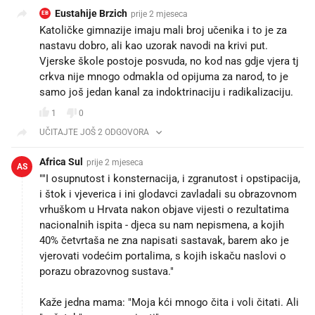
Eustahije Brzich
prije 2 mjeseca
EB
Katoličke gimnazije imaju mali broj učenika i to je za
nastavu dobro, ali kao uzorak navodi na krivi put.
Vjerske škole postoje posvuda, no kod nas gdje vjera tj
crkva nije mnogo odmakla od opijuma za narod, to je
samo još jedan kanal za indoktrinaciju i radikalizaciju.
1
0
UČITAJTE JOŠ 2 ODGOVORA
Africa Sul
prije 2 mjeseca
AS
""I osupnutost i konsternacija, i zgranutost i opstipacija,
i štok i vjeverica i ini glodavci zavladali su obrazovnom
vrhuškom u Hrvata nakon objave vijesti o rezultatima
nacionalnih ispita - djeca su nam nepismena, a kojih
40% četvrtaša ne zna napisati sastavak, barem ako je
vjerovati vodećim portalima, s kojih iskaču naslovi o
porazu obrazovnog sustava."
Kaže jedna mama: "Moja kći mnogo čita i voli čitati. Ali