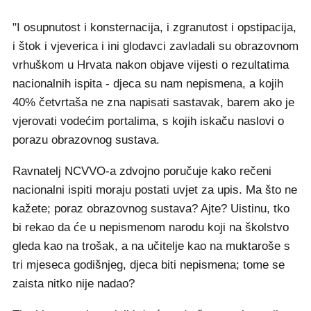
"I osupnutost i konsternacija, i zgranutost i opstipacija,
i štok i vjeverica i ini glodavci zavladali su obrazovnom
vrhuškom u Hrvata nakon objave vijesti o rezultatima
nacionalnih ispita - djeca su nam nepismena, a kojih
40% četvrtaša ne zna napisati sastavak, barem ako je
vjerovati vodećim portalima, s kojih iskaču naslovi o
porazu obrazovnog sustava.
Ravnatelj NCVVO-a zdvojno poručuje kako rečeni
nacionalni ispiti moraju postati uvjet za upis. Ma što ne
kažete; poraz obrazovnog sustava? Ajte? Uistinu, tko
bi rekao da će u nepismenom narodu koji na školstvo
gleda kao na trošak, a na učitelje kao na muktaroše s
tri mjeseca godišnjeg, djeca biti nepismena; tome se
zaista nitko nije nadao?