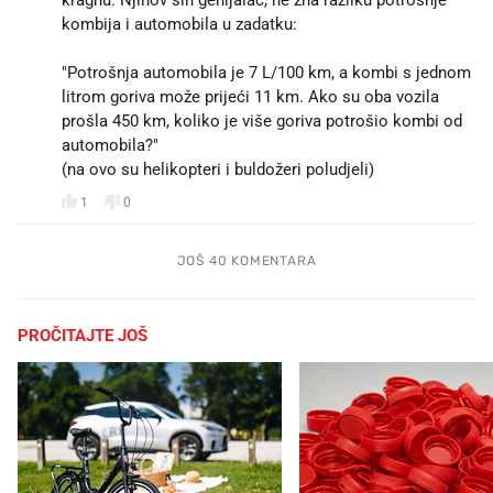
kragnu. Njihov sin genijalac, ne zna razliku potrošnje
kombija i automobila u zadatku:
"Potrošnja automobila je 7 L/100 km, a kombi s jednom
litrom goriva može prijeći 11 km. Ako su oba vozila
prošla 450 km, koliko je više goriva potrošio kombi od
automobila?"
(na ovo su helikopteri i buldožeri poludjeli)
1
0
JOŠ 40 KOMENTARA
PROČITAJTE JOŠ