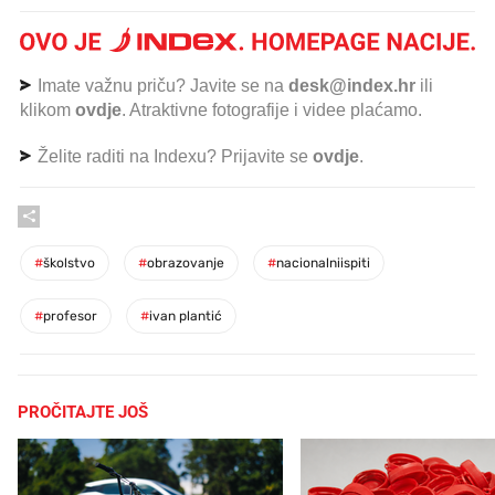
Imate važnu priču? Javite se na
desk@index.hr
ili
klikom
ovdje
. Atraktivne fotografije i videe plaćamo.
Želite raditi na Indexu? Prijavite se
ovdje
.
#
školstvo
#
obrazovanje
#
nacionalniispiti
#
profesor
#
ivan plantić
PROČITAJTE JOŠ