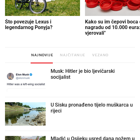
Što povezuje Lexus i
Kako su im čepovi boca d
legendarnog Ponyja?
nagradu od 10.000 eura
vjerovali"
NAJNOVIJE
NAJČITANIJE
VEZANO
Musk: Hitler je bio ljevičarski
socijalist
U Sisku pronađeno tijelo muškarca u
rijeci
Mladić u Osijeku usred dana nožem u