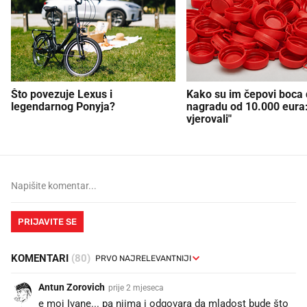
Što povezuje Lexus i
Kako su im čepovi boca d
legendarnog Ponyja?
nagradu od 10.000 eura
vjerovali"
PRIJAVITE SE
KOMENTARI
(80)
Antun Zorovich
prije 2 mjeseca
e moj Ivane... pa njima i odgovara da mladost bude što