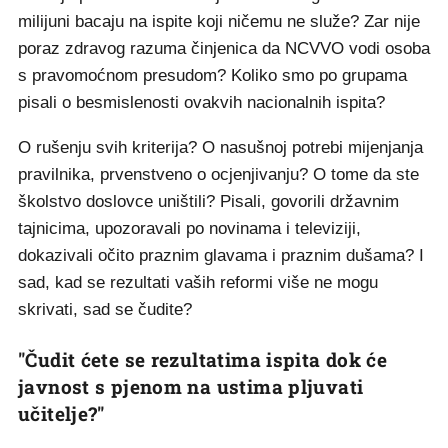
milijuni bacaju na ispite koji ničemu ne služe? Zar nije
poraz zdravog razuma činjenica da NCVVO vodi osoba
s pravomoćnom presudom? Koliko smo po grupama
pisali o besmislenosti ovakvih nacionalnih ispita?
O rušenju svih kriterija? O nasušnoj potrebi mijenjanja
pravilnika, prvenstveno o ocjenjivanju? O tome da ste
školstvo doslovce uništili? Pisali, govorili državnim
tajnicima, upozoravali po novinama i televiziji,
dokazivali očito praznim glavama i praznim dušama? I
sad, kad se rezultati vaših reformi više ne mogu
skrivati, sad se čudite?
"Čudit ćete se rezultatima ispita dok će
javnost s pjenom na ustima pljuvati
učitelje?"