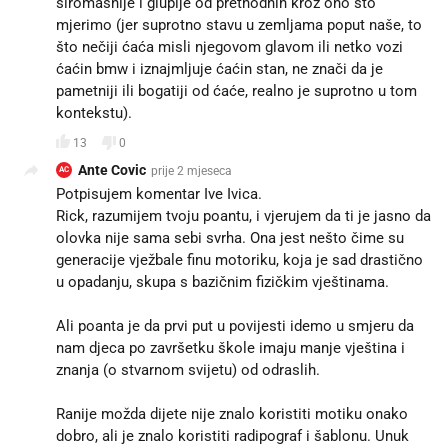
siromašnije i gluplje od prethodnih kroz ono što
mjerimo (jer suprotno stavu u zemljama poput naše, to
što nečiji ćaća misli njegovom glavom ili netko vozi
ćaćin bmw i iznajmljuje ćaćin stan, ne znači da je
pametniji ili bogatiji od ćaće, realno je suprotno u tom
kontekstu).
13
0
Ante Covic
prije 2 mjeseca
AC
Potpisujem komentar Ive Ivica.
Rick, razumijem tvoju poantu, i vjerujem da ti je jasno da
olovka nije sama sebi svrha. Ona jest nešto čime su
generacije vježbale finu motoriku, koja je sad drastično
u opadanju, skupa s bazičnim fizičkim vještinama.
Ali poanta je da prvi put u povijesti idemo u smjeru da
nam djeca po završetku škole imaju manje vještina i
znanja (o stvarnom svijetu) od odraslih.
Ranije možda dijete nije znalo koristiti motiku onako
dobro, ali je znalo koristiti radipograf i šablonu. Unuk