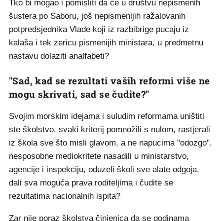
Tko bi mogao i pomisliti da će u društvu nepismenih
šustera po Saboru, još nepismenijih ražalovanih
potpredsjednika Vlade koji iz razbibrige pucaju iz
kalaša i tek zericu pismenijih ministara, u predmetnu
nastavu dolaziti analfabeti?
"Sad, kad se rezultati vaših reformi više ne
mogu skrivati, sad se čudite?"
Svojim morskim idejama i suludim reformama uništiti
ste školstvo, svaki kriterij pomnožili s nulom, rastjerali
iz škola sve što misli glavom, a ne napucima "odozgo",
nesposobne mediokritete nasadili u ministarstvo,
agencije i inspekciju, oduzeli školi sve alate odgoja,
dali sva moguća prava roditeljima i čudite se
rezultatima nacionalnih ispita?
Zar nije poraz školstva činjenica da se godinama