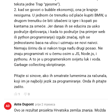
teksta jedne Trap "pjesme").
2. kad se govori o bubble ekonomiji, ona je krajnje
nesigurna. U jednom će trenutku od plaće kupiti BMW, u
drugom trenutku će biti izbačeni iz igre i kopati po
kantama za smeće. Jer danas ih se educira za usko
područje djelovanja, i kada to područje (na primjer web
ili python programiranje) izgubi značaj, njih se
jednostavno baca na ulicu i uzimaju se novi naivci.
Nemaju širinu da si nakon toga nađu drugi posao. Ne
znaju programirati ni u čemu osim u JS, Node.js, i
pythonu. A to je u programerskom svijetu luk i voda.
Garbage collecting skriptiranje.
Pitajte si sinove, ako ih smatrate lumenima za računala,
koji im je najbolji jezik za programiranje. Onda ih pitajte
zašto.
1
0
Ante Dupont
prije 2 mjeseca
AD
Ovo je rezultat projekta Hrvatska zemlja znanja. Možda