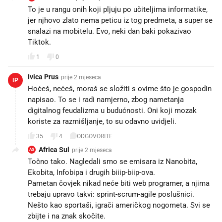
To je u rangu onih koji pljuju po učiteljima informatike,
jer njhovo zlato nema peticu iz tog predmeta, a super se
snalazi na mobitelu. Evo, neki dan baki pokazivao
Tiktok.
1
0
Ivica Prus
prije 2 mjeseca
IP
Hoćeš, nećeš, moraš se složiti s ovime što je gospodin
napisao. To se i radi namjerno, zbog nametanja
digitalnog feudalizma u budućnosti. Oni koji mozak
koriste za razmišljanje, to su odavno uvidjeli.
35
4
ODGOVORITE
Africa Sul
prije 2 mjeseca
AS
Točno tako. Nagledali smo se emisara iz Nanobita,
Ekobita, Infobipa i drugih biiip-biip-ova.
Pametan čovjek nikad neće biti web programer, a njima
trebaju upravo takvi: sprint-scrum-agile poslušnici.
Nešto kao sportaši, igrači američkog nogometa. Svi se
zbijte i na znak skočite.