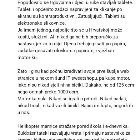
Pogodovalo se trgovcima i djeci u ruke stavljali tablete.
Tableti i općenito zadaci napravljeni za klikanje po
ekranu su kontraproduktivni. Zatupljujući. Tableti su
elektronske slikovnice.
Ja imam jednog, najbolje što se u Hrvatskoj može
kupiti, služi mi. Ali nikad ga ne bih preporučio za
nastavu, jer za to nije. Djeca trebaju pisati po papiru,
zadatke rješavati olovkom i papirom, i vježbati
motoriku.
Zato i ginu kad počnu izrađivati svoje prve šuplje web
stranice u nekom šund IT sweatshopu, pa kupe motor,
iako nisu nikad sjeli ni na bicikl. Dakako, ne od 125 ccm
nego odmah preko 1000 ccm.
Motorika nula. Nikad se igrali u prirodi. Nikad padali,
nikad trčali, nikad vozili bicikl. Baciš im loptu, pogodi ih
u nos.
Helikopter mamice stražare pored škola i e-dnevnika.
Buldožer tateki razvaljuju vrata i primaju nastavnike za