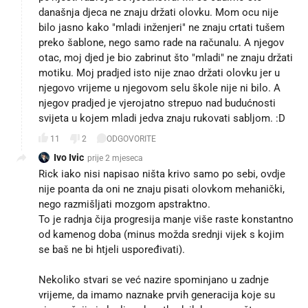
današnja djeca ne znaju držati olovku. Mom ocu nije
bilo jasno kako "mladi inženjeri" ne znaju crtati tušem
preko šablone, nego samo rade na računalu. A njegov
otac, moj djed je bio zabrinut što "mladi" ne znaju držati
motiku. Moj pradjed isto nije znao držati olovku jer u
njegovo vrijeme u njegovom selu škole nije ni bilo. A
njegov pradjed je vjerojatno strepuo nad budućnosti
svijeta u kojem mladi jedva znaju rukovati sabljom. :D
11
2
ODGOVORITE
Ivo Ivic
prije 2 mjeseca
Rick iako nisi napisao ništa krivo samo po sebi, ovdje
nije poanta da oni ne znaju pisati olovkom mehanički,
nego razmišljati mozgom apstraktno.
To je radnja čija progresija manje više raste konstantno
od kamenog doba (minus možda srednji vijek s kojim
se baš ne bi htjeli uspoređivati).
Nekoliko stvari se već nazire spominjano u zadnje
vrijeme, da imamo naznake prvih generacija koje su