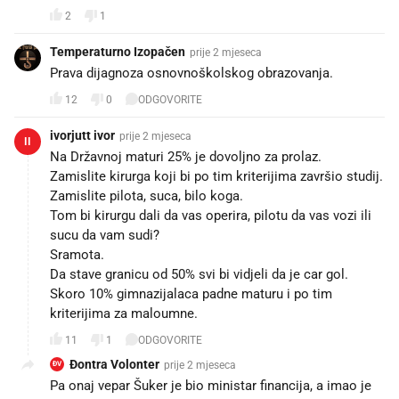
2
1
Temperaturno Izopačen
prije 2 mjeseca
Prava dijagnoza osnovnoškolskog obrazovanja.
12
0
ODGOVORITE
ivorjutt ivor
prije 2 mjeseca
II
Na Državnoj maturi 25% je dovoljno za prolaz.
Zamislite kirurga koji bi po tim kriterijima završio studij.
Zamislite pilota, suca, bilo koga.
Tom bi kirurgu dali da vas operira, pilotu da vas vozi ili
sucu da vam sudi?
Sramota.
Da stave granicu od 50% svi bi vidjeli da je car gol.
Skoro 10% gimnazijalaca padne maturu i po tim
kriterijima za maloumne.
11
1
ODGOVORITE
Đontra Volonter
prije 2 mjeseca
ĐV
Pa onaj vepar Šuker je bio ministar financija, a imao je