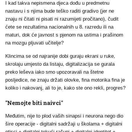
I kad takva nepismena djeca dođu u predmetnu
nastavu i s njima bude teško raditi gradivo (jer ne
znaju ni čitati ni pisati ni razumijeti pročitano), čudit
ćete se rezultatima nacionalnih u 8. razredu ili na
maturi, dok će javnost s pjenom na ustima i prašinom
na mozgu pljuvati učitelje?
Klincima se od najranije dobi guraju ekrani u ruke,
skrolaju umjesto da listaju, digitalizacija se gurala
preko leševa iako smo upozoravali na štetne
posljedice, ne znaju držati olovke, fina motorika fina je
koliko i nakovanj, ali to je, kako ste ono rekli, progres?
"Nemojte biti naivci"
Međutim, nije to plod vaših sinapsi i neurona nego dio
šire operacije - digitalni sadržaji u školama + digitalni
otisci + digitalni tekući računi + digitalni identitet +