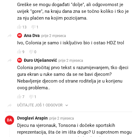
Greške se mogu događati "dolje", ali odgovornost je
uvijek "gore", na kraju dana zna se točno koliko i tko je
za nju plaćen na kojim pozicijama.
13
1
Ana Dva
prije 2 mjeseca
AD
Ivo, Colonia je samo i isključivo bio i ostao HDZ trol
9
0
Đuro Utješanović
prije 2 mjeseca
ĐU
Colonia pročitaj prvo tekst s razumijevanjem, tko djeci
gura ekran u ruke samo da se ne bavi djecom?
Nebavljenje djecom od strane roditelja je u korijenu
ovog problema..
7
1
UČITAJTE JOŠ 1 ODGOVOR
Dvoglavi Arapin
prije 2 mjeseca
DA
Djecu na vjeronauk, Tonsona i dočeke sportskih
reprezentacija, šta će im išta drugo? U suprotnom mogu