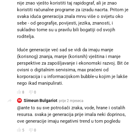
nije znao vješto koristiti taj rapidograf, ali je znao
koristiti računalne programe za izradu nacrta. Pritom je
svaka iduća generacija znala mrvu više o svijetu oko
sebe - od geografije, povijesti, jezika, znanosti, i
sukladno tome su u pravilu bili bogatiji od svojih
roditelja.
Iduće generacije već sad se vidi da imaju manje
(korisnog) znanja, manje (korisnih) vještina i manje
perspektive za zapošljavanje i ekonomski razvoj. Bit će
ovisni o digitalnim servisima, max praćeni od
korporacija i u informacijskom bubble-u kojim je lakše
nego ikad manipulirati.
8
0
Simeun Bulgariot
prije 2 mjeseca
SB
@ante to su sve potrošači zraka, vode, hrane i ostalih
resursa. svaka je generacija prije imala neki doprinos,
ove generacije imaju negativni trend u tom pogledu
5
0