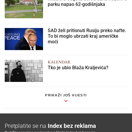
parku napao 62-godišnjaka
SAD želi pritisnuti Rusiju preko nafte.
To bi moglo ubrzati kraj američke
moći
KALENDAR
Tko je ubio Blaža Kraljevića?
PRIKAŽI JOŠ VIJESTI
Pretplatite se na
Index bez reklama