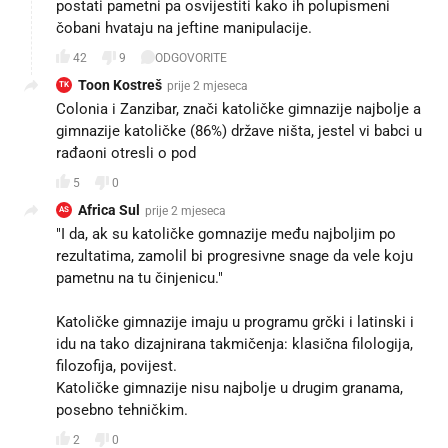
postati pametni pa osvijestiti kako ih polupismeni
čobani hvataju na jeftine manipulacije.
42
9
ODGOVORITE
Toon Kostreš
prije 2 mjeseca
TK
Colonia i Zanzibar, znači katoličke gimnazije najbolje a
gimnazije katoličke (86%) države ništa, jestel vi babci u
rađaoni otresli o pod
5
0
Africa Sul
prije 2 mjeseca
AS
"I da, ak su katoličke gomnazije među najboljim po
rezultatima, zamolil bi progresivne snage da vele koju
pametnu na tu činjenicu."
Katoličke gimnazije imaju u programu grčki i latinski i
idu na tako dizajnirana takmičenja: klasična filologija,
filozofija, povijest.
Katoličke gimnazije nisu najbolje u drugim granama,
posebno tehničkim.
2
0