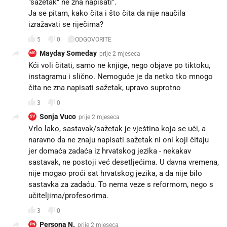
"sažetak" ne zna napisati".
Ja se pitam, kako čita i što čita da nije naučila
izražavati se riječima?
5
0
ODGOVORITE
Mayday Someday
prije 2 mjeseca
MS
Kći voli čitati, samo ne knjige, nego objave po tiktoku,
instagramu i slično. Nemoguće je da netko tko mnogo
čita ne zna napisati sažetak, upravo suprotno
3
0
Sonja Vuco
prije 2 mjeseca
SV
Vrlo lako, sastavak/sažetak je vještina koja se uči, a
naravno da ne znaju napisati sažetak ni oni koji čitaju
jer domaća zadaća iz hrvatskog jezika - nekakav
sastavak, ne postoji već desetljećima. U davna vremena,
nije mogao proći sat hrvatskog jezika, a da nije bilo
sastavka za zadaću. To nema veze s reformom, nego s
učiteljima/profesorima.
3
0
Persona N.
prije 2 mjeseca
PN