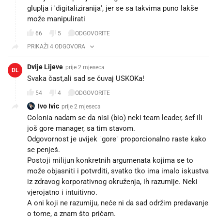
gluplja i 'digitaliziranija', jer se sa takvima puno lakše
može manipulirati
66
5
ODGOVORITE
PRIKAŽI 4 ODGOVORA
Dvije Lijeve
prije 2 mjeseca
DL
Svaka čast,ali sad se čuvaj USKOKa!
54
4
ODGOVORITE
Ivo Ivic
prije 2 mjeseca
Colonia nadam se da nisi (bio) neki team leader, šef ili
još gore manager, sa tim stavom.
Odgovornost je uvijek "gore" proporcionalno raste kako
se penješ.
Postoji milijun konkretnih argumenata kojima se to
može objasniti i potvrditi, svatko tko ima imalo iskustva
iz zdravog korporativnog okruženja, ih razumije. Neki
vjerojatno i intuitivno.
A oni koji ne razumiju, neće ni da sad održim predavanje
o tome, a znam što pričam.