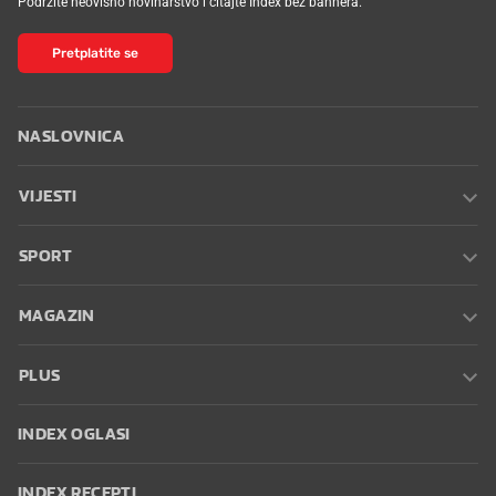
Podržite neovisno novinarstvo i čitajte Index bez bannera.
Pretplatite se
NASLOVNICA
VIJESTI
SPORT
MAGAZIN
PLUS
INDEX OGLASI
INDEX RECEPTI