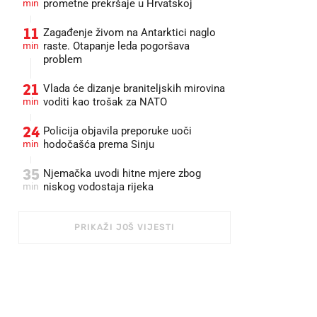
min
prometne prekršaje u Hrvatskoj
11
Zagađenje živom na Antarktici naglo
min
raste. Otapanje leda pogoršava
problem
21
Vlada će dizanje braniteljskih mirovina
min
voditi kao trošak za NATO
24
Policija objavila preporuke uoči
min
hodočašća prema Sinju
35
Njemačka uvodi hitne mjere zbog
min
niskog vodostaja rijeka
PRIKAŽI JOŠ VIJESTI