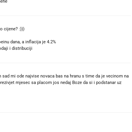
hehe
 cijene? :)))
einu dana, a inflacija je 4.2%
aji i distribuciji
lem sad mi ode najvise novaca bas na hranu s time da je vecinom na
prezivjet mjesec sa placom jos nedaj Boze da si i podstanar uz