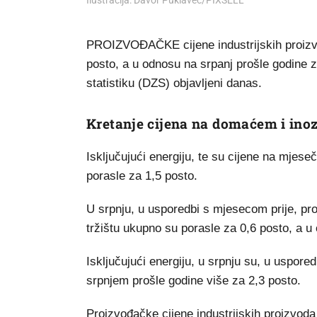
Ilustracija: Davor Puklavec/PIXSELL
PROIZVOĐAČKE cijene industrijskih proizvo
posto, a u odnosu na srpanj prošle godine
statistiku (DZS) objavljeni danas.
Kretanje cijena na domaćem i ino
Isključujući energiju, te su cijene na mjeseč
porasle za 1,5 posto.
U srpnju, u usporedbi s mjesecom prije, pr
tržištu ukupno su porasle za 0,6 posto, a u 
Isključujući energiju, u srpnju su, u uspore
srpnjem prošle godine više za 2,3 posto.
Proizvođačke cijene industrijskih proizvod