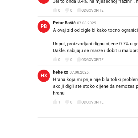
Jel to onda 8.4%. na mjesečnoj "razini" , 
0
0
ODGOVORITE
Petar Bašić
07.08.2025.
PB
A ovaj zid od cigle bi kako tocno ogranicio
Usput, proizvodjaci dignu cijene 0.7% u go
Dakle, nabijaju se marze i dobit u maloprod
0
0
ODGOVORITE
hehe xx
07.08.2025.
HX
Hrana koja mi prije nije bila toliki prob
akciji digli ste stoko cijene da nemozes 
hranu
1
0
ODGOVORITE