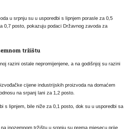
da u srpnju su u usporedbi s lipnjem porasle za 0,5
 za 0,7 posto, pokazuju podaci Državnog zavoda za
zemnom tržištu
noj razini ostale nepromijenjene, a na godišnjoj su razini
oizvođačke cijene industrijskih proizvoda na domaćem
odnosu na srpanj lani za 1,2 posto.
dbi s lipnjem, bile niže za 0,1 posto, dok su u usporedbi sa
a na inozemnom tržištu u srpnju su prema mjesecu prije