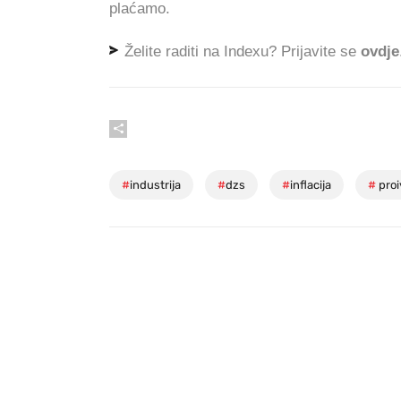
plaćamo.
Želite raditi na Indexu? Prijavite se
ovdje
#
industrija
#
dzs
#
inflacija
#
proi