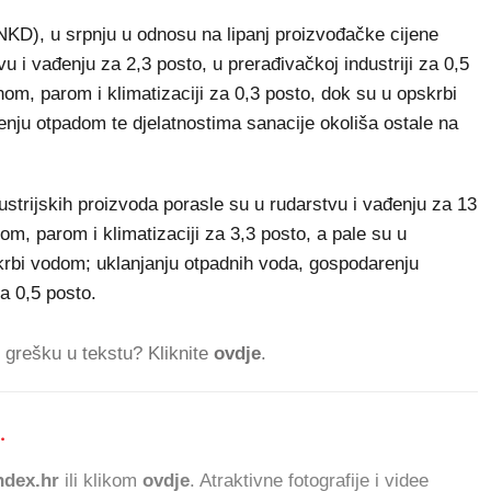
(NKD), u srpnju u odnosu na lipanj proizvođačke cijene
vu i vađenju za 2,3 posto, u prerađivačkoj industriji za 0,5
nom, parom i klimatizaciji za 0,3 posto, dok su u opskrbi
nju otpadom te djelatnostima sanacije okoliša ostale na
ustrijskih proizvoda porasle su u rudarstvu i vađenju za 13
om, parom i klimatizaciji za 3,3 posto, a pale su u
pskrbi vodom; uklanjanju otpadnih voda, gospodarenju
a 0,5 posto.
ti grešku u tekstu? Kliknite
ovdje
.
.
651.119 ČITA
dex.hr
ili klikom
ovdje
. Atraktivne fotografije i videe