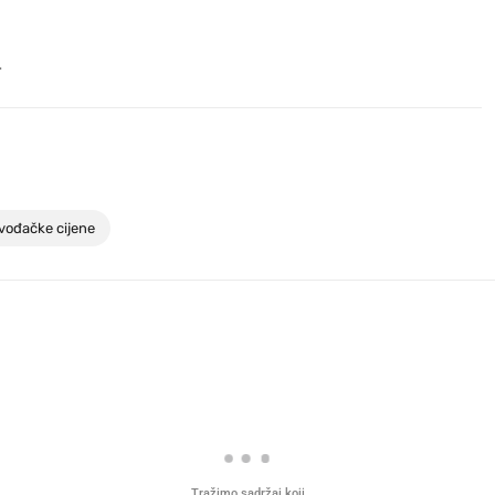
.
vođačke cijene
Tražimo sadržaj koji