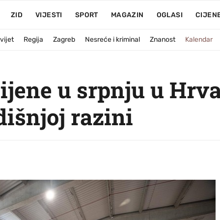
ZID
VIJESTI
SPORT
MAGAZIN
OGLASI
CIJEN
vijet
Regija
Zagreb
Nesreće i kriminal
Znanost
Kalendar
ijene u srpnju u Hrva
dišnjoj razini