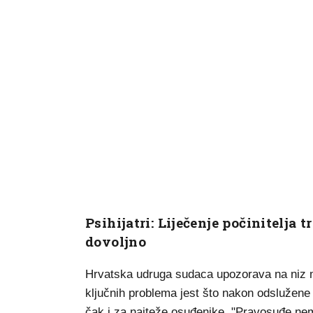
Psihijatri: Liječenje počinitelja 
dovoljno
Hrvatska udruga sudaca upozorava na niz ma
ključnih problema jest što nakon odslužene
čak i za najteže osuđenike. "Pravosuđe n