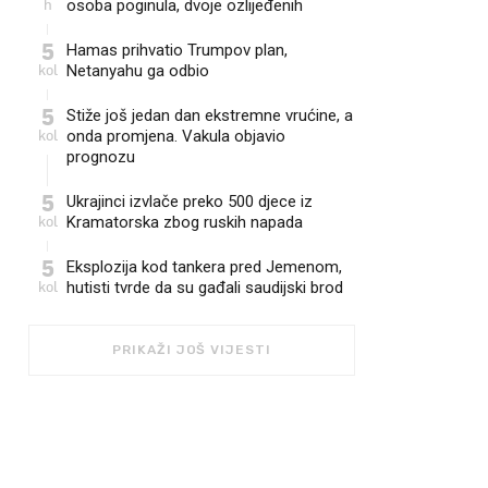
h
osoba poginula, dvoje ozlijeđenih
5
Hamas prihvatio Trumpov plan,
kol
Netanyahu ga odbio
5
Stiže još jedan dan ekstremne vrućine, a
kol
onda promjena. Vakula objavio
prognozu
5
Ukrajinci izvlače preko 500 djece iz
kol
Kramatorska zbog ruskih napada
5
Eksplozija kod tankera pred Jemenom,
kol
hutisti tvrde da su gađali saudijski brod
PRIKAŽI JOŠ VIJESTI