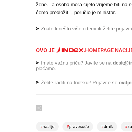
žene. Ta osoba mora cijelo vrijeme biti na n
ćemo predložiti", poručio je ministar.
Znate li nešto više o temi ili želite prijavi
OVO JE
.
HOMEPAGE NACIJE
Imate važnu priču? Javite se na
desk@in
plaćamo.
Želite raditi na Indexu? Prijavite se
ovdje
#
nasilje
#
pravosuđe
#
drniš
#
za