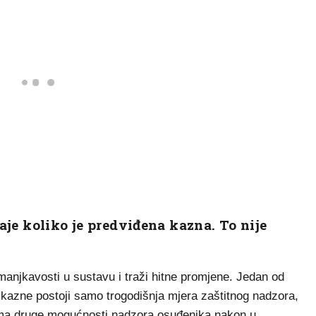
traje koliko je predviđena kazna. To nije
njkavosti u sustavu i traži hitne promjene. Jedan od
 kazne postoji samo trogodišnja mjera zaštitnog nadzora,
ema druge mogućnosti nadzora osuđenika nakon u