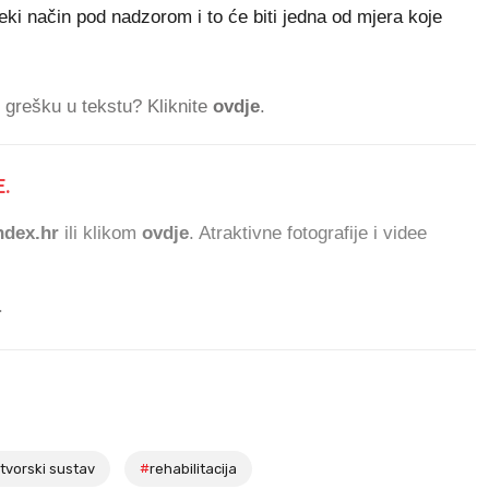
eki način pod nadzorom i to će biti jedna od mjera koje
ti grešku u tekstu? Kliknite
ovdje
.
.
91.
dex.hr
ili klikom
ovdje
. Atraktivne fotografije i videe
.
tvorski sustav
#
rehabilitacija