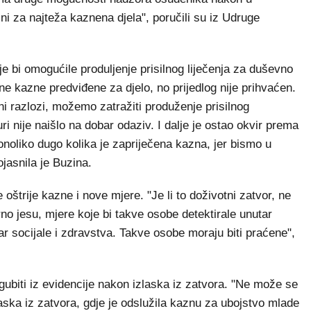
ni za najteža kaznena djela", poručili su iz Udruge
oje bi omogućile produljenje prisilnog liječenja za duševno
ne kazne predviđene za djelo, no prijedlog nije prihvaćen.
ni razlozi, možemo zatražiti produženje prisilnog
i nije naišlo na dobar odaziv. I dalje je ostao okvir prema
onoliko dugo kolika je zapriječena kazna, jer bismo u
ojasnila je Buzina.
oštrije kazne i nove mjere. "Je li to doživotni zatvor, ne
no jesu, mjere koje bi takve osobe detektirale unutar
r socijale i zdravstva. Takve osobe moraju biti praćene",
ubiti iz evidencije nakon izlaska iz zatvora. "Ne može se
aska iz zatvora, gdje je odslužila kaznu za ubojstvo mlade