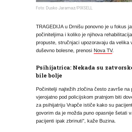
Foto: Dusko Jaramaz/PIXSELL
TRAGEDIJA u Drnišu ponovno je u fokus javn
počiniteljima i koliko je njihova rehabilita
propuste, stručnjaci upozoravaju da velika
duševno bolesne, prenosi
Nova TV
.
Psihijatrica: Nekada su zatvors
bile bolje
Počinitelji najtežih zločina često završe na 
vjerojatno pod policijskom pratnjom biti dov
za psihijatriju Vrapče ističe kako su pacije
govorim da je možda puno opasnije šetati va
pacijenti ipak zbrinuti", kaže Buzina.