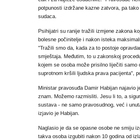
potpunosti izdržane kazne zatvora, pa tako 
sudaca.
Psihijatri su ranije tražili izmjene zakona k
bolesne počinitelje i nakon isteka maksimal
"Tražili smo da, kada za to postoje opravda
smještaja. Međutim, to u zakonskoj procedur
kojem se osoba može prisilno liječiti samo 
suprotnom kršili ljudska prava pacijenta", p
Ministar pravosuđa Damir Habijan najavio je 
znam. Možemo razmisliti. Jesu li to, a sigur
sustava - ne samo pravosudnog, već i unuta
izjavio je Habijan.
Naglasio je da se opasne osobe ne smiju izg
takva osoba izgubiti nakon 10 godina od izl