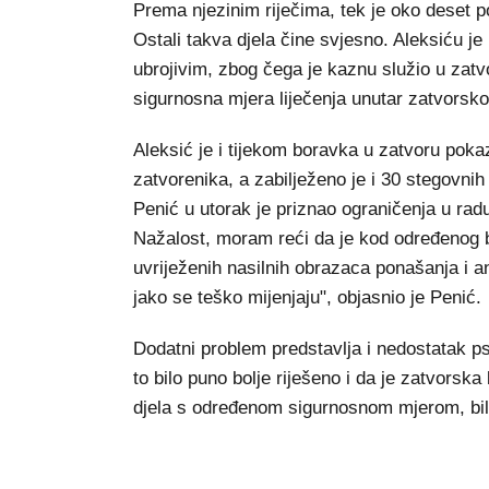
Prema njezinim riječima, tek je oko deset p
Ostali takva djela čine svjesno. Aleksiću je u
ubrojivim, zbog čega je kaznu služio u zatv
sigurnosna mjera liječenja unutar zatvorsk
Aleksić je i tijekom boravka u zatvoru poka
zatvorenika, a zabilježeno je i 30 stegovni
Penić u utorak je priznao ograničenja u ra
Nažalost, moram reći da je kod određenog b
uvriježenih nasilnih obrazaca ponašanja i an
jako se teško mijenjaju", objasnio je Penić.
Dodatni problem predstavlja i nedostatak ps
to bilo puno bolje riješeno i da je zatvorska b
djela s određenom sigurnosnom mjerom, bila