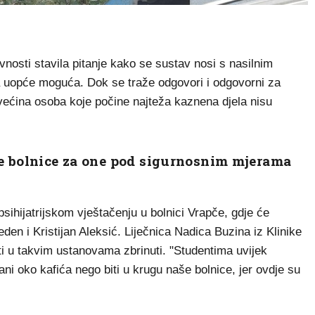
osti stavila pitanje kako se sustav nosi s nasilnim
cija uopće moguća. Dok se traže odgovori i odgovorni za
 većina osoba koje počine najteža kaznena djela nisu
ke bolnice za one pod sigurnosnim mjerama
psihijatrijskom vještačenju u bolnici Vrapče, gdje će
eden i Kristijan Aleksić. Liječnica Nadica Buzina iz Klinike
nti u takvim ustanovama zbrinuti. "Studentima uvijek
ni oko kafića nego biti u krugu naše bolnice, jer ovdje su