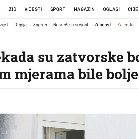
A
ZID
VIJESTI
SPORT
MAGAZIN
OGLASI
CIJE
vijet
Regija
Zagreb
Nesreće i kriminal
Znanost
Kalendar
Nekada su zatvorske b
m mjerama bile bolje