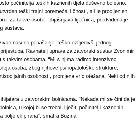
osto počinitelja teških kaznenih djela duševno bolesno.
tvrđen teški trajni poremećaj ličnosti, ali je procijenjen
oru. Za takve osobe, objašnjava liječnica, predviđena je
og sustava.
zivao nasilno ponašanje, teško ozlijedivši jednog
h prijestupa. Ravnatelj uprave za zatvorski sustav Zvonimir
du s takvim osobama. "Mi s njima radimo intenzivno.
roja osoba, zbog njihove psihopatološke strukture,
tisocijalnih osobnosti, promjena vrlo otežana. Neki od njih
ihijatara u zatvorskim bolnicama. "Nekada mi se čini da je
olnica, u kojoj bi se trebali liječiti počinitelji kaznenih
 bolje ekipirana", smatra Buzina.