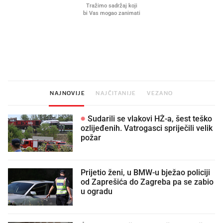
Što povezuje Lexus i
Kako su im čepovi boca d
legendarnog Ponyja?
nagradu od 10.000 eura
vjerovali"
NAJNOVIJE
NAJČITANIJE
VEZANO
Sudarili se vlakovi HŽ-a, šest teško
ozlijeđenih. Vatrogasci spriječili velik
požar
Prijetio ženi, u BMW-u bježao policiji
od Zaprešića do Zagreba pa se zabio
u ogradu