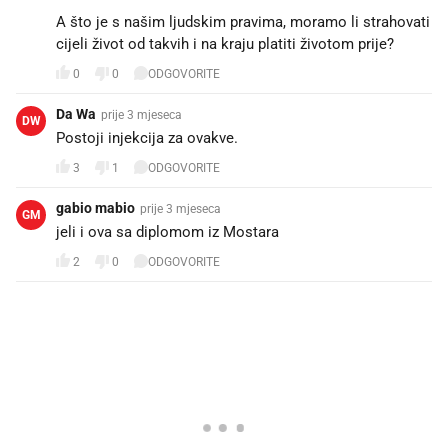
A što je s našim ljudskim pravima, moramo li strahovati
cijeli život od takvih i na kraju platiti životom prije?
0
0
ODGOVORITE
Da Wa
prije 3 mjeseca
DW
Postoji injekcija za ovakve.
3
1
ODGOVORITE
gabio mabio
prije 3 mjeseca
GM
jeli i ova sa diplomom iz Mostara
2
0
ODGOVORITE
PROČITAJTE JOŠ