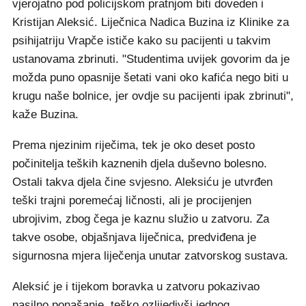
vjerojatno pod policijskom pratnjom biti doveden i
Kristijan Aleksić. Liječnica Nadica Buzina iz Klinike za
psihijatriju Vrapče ističe kako su pacijenti u takvim
ustanovama zbrinuti. "Studentima uvijek govorim da je
možda puno opasnije šetati vani oko kafića nego biti u
krugu naše bolnice, jer ovdje su pacijenti ipak zbrinuti",
kaže Buzina.
Prema njezinim riječima, tek je oko deset posto
počinitelja teških kaznenih djela duševno bolesno.
Ostali takva djela čine svjesno. Aleksiću je utvrđen
teški trajni poremećaj ličnosti, ali je procijenjen
ubrojivim, zbog čega je kaznu služio u zatvoru. Za
takve osobe, objašnjava liječnica, predviđena je
sigurnosna mjera liječenja unutar zatvorskog sustava.
Aleksić je i tijekom boravka u zatvoru pokazivao
nasilno ponašanje, teško ozlijedivši jednog