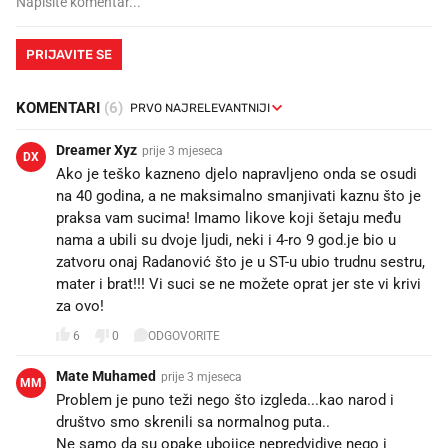
PRIJAVITE SE
KOMENTARI
(6)
Dreamer Xyz
prije 3 mjeseca
DX
Ako je teško kazneno djelo napravljeno onda se osudi
na 40 godina, a ne maksimalno smanjivati kaznu što je
praksa vam sucima! Imamo likove koji šetaju među
nama a ubili su dvoje ljudi, neki i 4-ro 9 god.je bio u
zatvoru onaj Radanović što je u ST-u ubio trudnu sestru,
mater i brat!!! Vi suci se ne možete oprat jer ste vi krivi
za ovo!
6
0
ODGOVORITE
Mate Muhamed
prije 3 mjeseca
MM
Problem je puno teži nego što izgleda...kao narod i
društvo smo skrenili sa normalnog puta..
Ne samo da su opake ubojice nepredvidive nego i