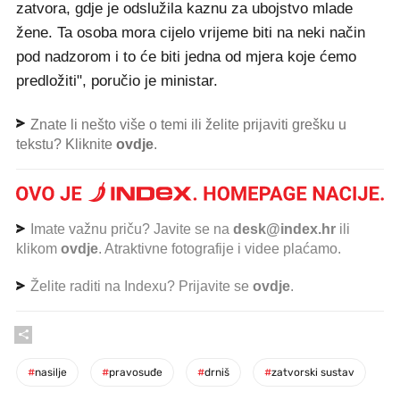
zatvora, gdje je odslužila kaznu za ubojstvo mlade
žene. Ta osoba mora cijelo vrijeme biti na neki način
pod nadzorom i to će biti jedna od mjera koje ćemo
predložiti", poručio je ministar.
Znate li nešto više o temi ili želite prijaviti grešku u
tekstu? Kliknite
ovdje
.
Imate važnu priču? Javite se na
desk@index.hr
ili
klikom
ovdje
. Atraktivne fotografije i videe plaćamo.
Želite raditi na Indexu? Prijavite se
ovdje
.
#
nasilje
#
pravosuđe
#
drniš
#
zatvorski sustav