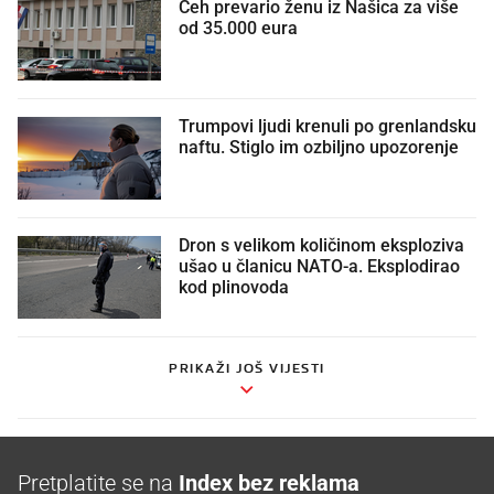
Čeh prevario ženu iz Našica za više
od 35.000 eura
Trumpovi ljudi krenuli po grenlandsku
naftu. Stiglo im ozbiljno upozorenje
Dron s velikom količinom eksploziva
ušao u članicu NATO-a. Eksplodirao
kod plinovoda
PRIKAŽI JOŠ VIJESTI
Pretplatite se na
Index bez reklama