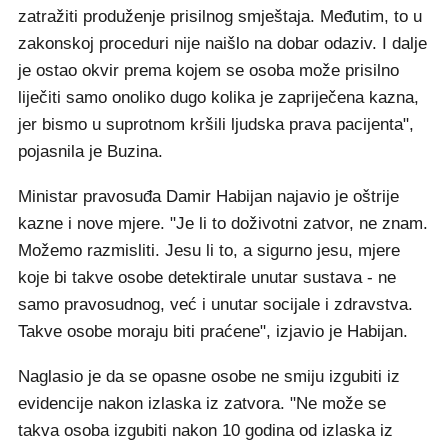
zatražiti produženje prisilnog smještaja. Međutim, to u
zakonskoj proceduri nije naišlo na dobar odaziv. I dalje
je ostao okvir prema kojem se osoba može prisilno
liječiti samo onoliko dugo kolika je zapriječena kazna,
jer bismo u suprotnom kršili ljudska prava pacijenta",
pojasnila je Buzina.
Ministar pravosuđa Damir Habijan najavio je oštrije
kazne i nove mjere. "Je li to doživotni zatvor, ne znam.
Možemo razmisliti. Jesu li to, a sigurno jesu, mjere
koje bi takve osobe detektirale unutar sustava - ne
samo pravosudnog, već i unutar socijale i zdravstva.
Takve osobe moraju biti praćene", izjavio je Habijan.
Naglasio je da se opasne osobe ne smiju izgubiti iz
evidencije nakon izlaska iz zatvora. "Ne može se
takva osoba izgubiti nakon 10 godina od izlaska iz