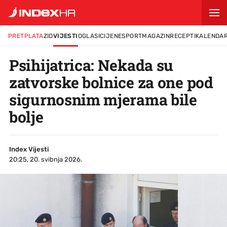
PRETPLATA
ZID
VIJESTI
OGLASI
CIJENE
SPORT
MAGAZIN
RECEPTI
KALENDA
Psihijatrica: Nekada su
zatvorske bolnice za one pod
sigurnosnim mjerama bile
bolje
Index Vijesti
20:25, 20. svibnja 2026.