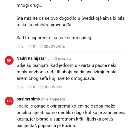
mnogi drugi..
Sta mislite da se ovo dogodilo u Švedskoj,kakva bi bila
reakcija ministra pravosuđa....
Sad to usporedite sa reakcijom našeg...
3
0
ODGOVORITE
Nadri Psihijatar
prije 3 mjeseca
NP
Gdje su psihijatri kad jednom u kvartalu padne neki
ministar zbog krađe ili ubojstva da analiziraju malo
anemičnog šefa koji sve to omogućava.
2
0
ODGOVORITE
oasims sims
prije 3 mjeseca
OS
I dalje je ostao okvir prema kojem se osoba može
prisilno liječiti samo onoliko dugo kolika je zapriječena
kazna, jer bismo u suprotnom kršili ljudska prava
pacijenta", pojasnila je Buzina.