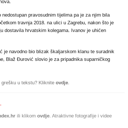
nova.
o nedostupan pravosudnim tijelima pa je za njim bila
očetkom travnja 2018. na ulici u Zagrebu, nakon što je
nju dostavila hrvatskim kolegama. Ivanov je uhićen
 je navodno bio blizak škaljarskom klanu te suradnik
ne, Blaž Đurović slovio je za pripadnika suparničkog
ti grešku u tekstu? Kliknite
ovdje
.
.
430
dex.hr
ili klikom
ovdje
. Atraktivne fotografije i videe