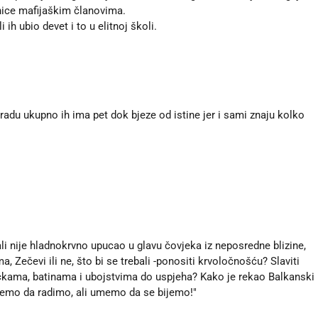
vnice mafijaškim članovima.
 ih ubio devet i to u elitnoj školi.
radu ukupno ih ima pet dok bjeze od istine jer i sami znaju kolko
 ali nije hladnokrvno upucao u glavu čovjeka iz neposredne blizine,
, Zečevi ili ne, što bi se trebali -ponositi krvoločnošću? Slaviti
ljačkama, batinama i ubojstvima do uspjeha? Kako je rekao Balkanski
emo da radimo, ali umemo da se bijemo!"