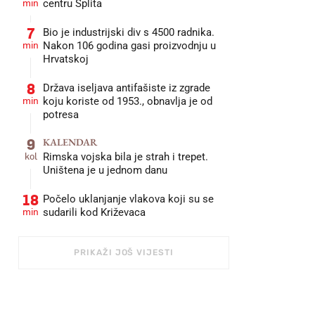
min
centru Splita
7
Bio je industrijski div s 4500 radnika.
min
Nakon 106 godina gasi proizvodnju u
Hrvatskoj
8
Država iseljava antifašiste iz zgrade
min
koju koriste od 1953., obnavlja je od
potresa
9
KALENDAR
kol
Rimska vojska bila je strah i trepet.
Uništena je u jednom danu
18
Počelo uklanjanje vlakova koji su se
min
sudarili kod Križevaca
PRIKAŽI JOŠ VIJESTI