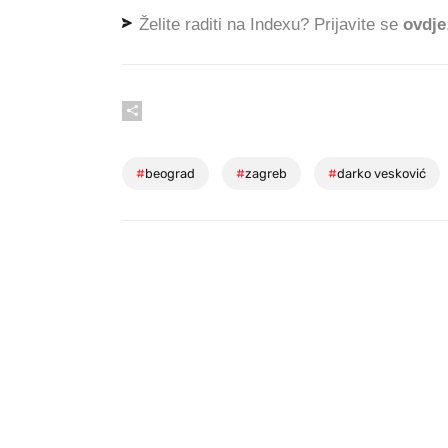
Želite raditi na Indexu? Prijavite se
ovdje
#
beograd
#
zagreb
#
darko vesković