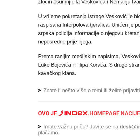
zločin osumnjičila Veskovića i Nemanju Iva
U vrijeme pokretanja istrage Vesković je bi
raspisana Interpolova tjeralica. Uhićen je p
srpska policija informacije o njegovu kreta
neposredno prije njega.
Prema ranijim medijskim napisima, Vesković
Luke Bojovića i Filipa Koraća. S druge stra
kavačkog klana.
Znate li nešto više o temi ili želite prijavi
OVO JE
.
HOMEPAGE NACIJE
Imate važnu priču? Javite se na
desk@in
plaćamo.