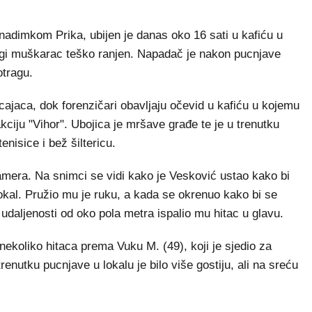
dimkom Prika, ubijen je danas oko 16 sati u kafiću u
gi muškarac teško ranjen. Napadač je nakon pucnjave
otragu.
icajaca, dok forenzičari obavljaju očevid u kafiću u kojemu
akciju "Vihor". Ubojica je mršave građe te je u trenutku
enisice i bež šiltericu.
mera. Na snimci se vidi kako je Vesković ustao kako bi
okal. Pružio mu je ruku, a kada se okrenuo kako bi se
s udaljenosti od oko pola metra ispalio mu hitac u glavu.
o nekoliko hitaca prema Vuku M. (49), koji je sjedio za
enutku pucnjave u lokalu je bilo više gostiju, ali na sreću