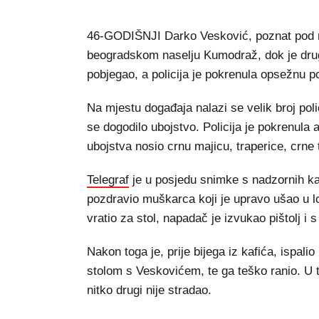
46-GODIŠNJI Darko Vesković, poznat pod na
beogradskom naselju Kumodraž, dok je dru
pobjegao, a policija je pokrenula opsežnu p
Na mjestu događaja nalazi se velik broj pol
se dogodilo ubojstvo. Policija je pokrenula 
ubojstva nosio crnu majicu, traperice, crne t
Telegraf
je u posjedu snimke s nadzornih ka
pozdravio muškarca koji je upravo ušao u l
vratio za stol, napadač je izvukao pištolj i 
Nakon toga je, prije bijega iz kafića, ispali
stolom s Veskovićem, te ga teško ranio. U tr
nitko drugi nije stradao.