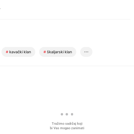
.
#
kavački klan
#
škaljarski klan
Tražimo sadržaj koji
bi Vas mogao zanimati