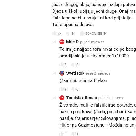
jedan drugog ubija, policajci izdaju puto
Djeca u školi ubijaju jedni druge. Onaj mali
Fala lepa ne bi u posjet ni kod prijatelja.
To je opasna država.
73
16
ODGOVORITE
Mrle D
prije 2 mjeseca
MD
To im je najjaca fora hrvatice po beog
smrdijanki je u Hrv omjer 1<10000
8
0
Sveti Rok
prije 2 mjeseca
@karma...mama ti vlaži
8
0
Tomislav Rimac
prije 2 mjeseca
TR
Živorade, mali je falsificirao potvrde,
nakon pozdrava. (Juda, poljubac) Karma
nasilje, frajerisanje? Silovanjima, p
Hitler na Gazimestanu: "Možda ne um
8
1