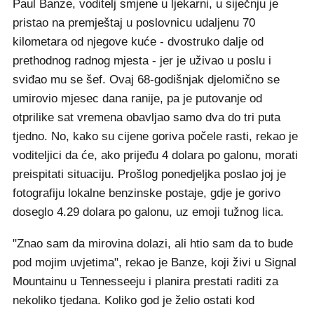
Paul Banze, voditelj smjene u ljekarni, u siječnju je
pristao na premještaj u poslovnicu udaljenu 70
kilometara od njegove kuće - dvostruko dalje od
prethodnog radnog mjesta - jer je uživao u poslu i
sviđao mu se šef. Ovaj 68-godišnjak djelomično se
umirovio mjesec dana ranije, pa je putovanje od
otprilike sat vremena obavljao samo dva do tri puta
tjedno. No, kako su cijene goriva počele rasti, rekao je
voditeljici da će, ako prijeđu 4 dolara po galonu, morati
preispitati situaciju. Prošlog ponedjeljka poslao joj je
fotografiju lokalne benzinske postaje, gdje je gorivo
doseglo 4.29 dolara po galonu, uz emoji tužnog lica.
"Znao sam da mirovina dolazi, ali htio sam da to bude
pod mojim uvjetima", rekao je Banze, koji živi u Signal
Mountainu u Tennesseeju i planira prestati raditi za
nekoliko tjedana. Koliko god je želio ostati kod