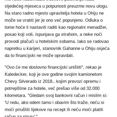
sljedećeg mjeseca u potpunosti preuzme novu ulogu.
Na staro radno mjesto upravitelja hotela u Ohiju ne
može se vratiti jer je ono već popunjeno. Odluka o
tome hoće li nastaviti raditi kao regionalni menadžer,
posao koji voli, ispunjava ga strahom, a neke noći
provodi plačući u hotelskim sobama. Iako se radovao
napretku u karijeri, stanovnik Gahanne u Ohiju osjeća
da to financijski ne može opravdati.
"Ovo će me doslovno financijski uništiti", rekao je
Kaledecker, koji je ove godine svojim kamionetom
Chevy Silverado iz 2018., kojim prevozi opremu i
potrepštine za hotele, već prešao više od 32.000
kilometara. "Gledam svoj bankovni račun i mislim si:
'U redu, ako odem tamo i obavim što traže, neću si
moći priuštiti lijekove na recept ili neću moći platiti
račun za struju'."