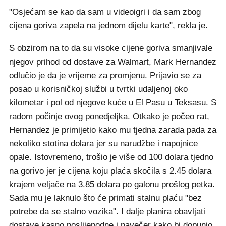
"Osjećam se kao da sam u videoigri i da sam zbog
cijena goriva zapela na jednom dijelu karte", rekla je.
S obzirom na to da su visoke cijene goriva smanjivale
njegov prihod od dostave za Walmart, Mark Hernandez
odlučio je da je vrijeme za promjenu. Prijavio se za
posao u korisničkoj službi u tvrtki udaljenoj oko
kilometar i pol od njegove kuće u El Pasu u Teksasu. S
radom počinje ovog ponedjeljka. Otkako je počeo rat,
Hernandez je primijetio kako mu tjedna zarada pada za
nekoliko stotina dolara jer su narudžbe i napojnice
opale. Istovremeno, trošio je više od 100 dolara tjedno
na gorivo jer je cijena koju plaća skočila s 2.45 dolara
krajem veljače na 3.85 dolara po galonu prošlog petka.
Sada mu je laknulo što će primati stalnu plaću "bez
potrebe da se stalno vozika". I dalje planira obavljati
dostave kasno poslijepodne i navečer kako bi dopunio