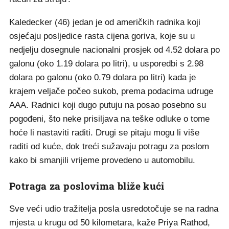
Kaledecker (46) jedan je od američkih radnika koji
osjećaju posljedice rasta cijena goriva, koje su u
nedjelju dosegnule nacionalni prosjek od 4.52 dolara po
galonu (oko 1.19 dolara po litri), u usporedbi s 2.98
dolara po galonu (oko 0.79 dolara po litri) kada je
krajem veljače počeo sukob, prema podacima udruge
AAA. Radnici koji dugo putuju na posao posebno su
pogođeni, što neke prisiljava na teške odluke o tome
hoće li nastaviti raditi. Drugi se pitaju mogu li više
raditi od kuće, dok treći sužavaju potragu za poslom
kako bi smanjili vrijeme provedeno u automobilu.
Potraga za poslovima bliže kući
Sve veći udio tražitelja posla usredotočuje se na radna
mjesta u krugu od 50 kilometara, kaže Priya Rathod,