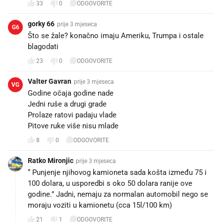
33
0
ODGOVORITE
gorky 66
prije 3 mjeseca
G6
Što se žale? konačno imaju Ameriku, Trumpa i ostale
blagodati
23
0
ODGOVORITE
Valter Gavran
prije 3 mjeseca
VG
Godine očaja godine nade
Jedni ruše a drugi grade
Prolaze ratovi padaju vlade
Pitove ruke više nisu mlade
8
0
ODGOVORITE
Ratko Mironjic
prije 3 mjeseca
“ Punjenje njihovog kamioneta sada košta između 75 i
100 dolara, u usporedbi s oko 50 dolara ranije ove
godine.” Jadni, nemaju za normalan automobil nego se
moraju voziti u kamionetu (cca 15l/100 km)
21
1
ODGOVORITE