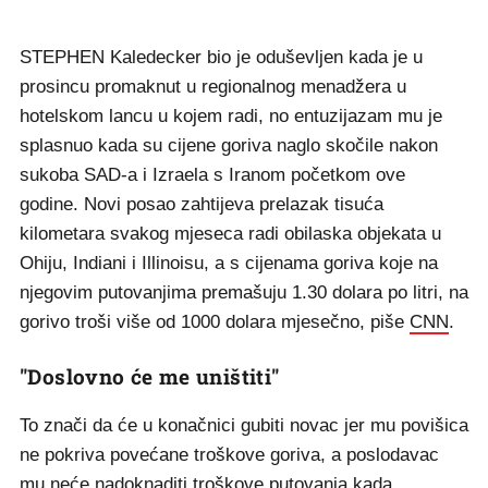
STEPHEN Kaledecker bio je oduševljen kada je u
prosincu promaknut u regionalnog menadžera u
hotelskom lancu u kojem radi, no entuzijazam mu je
splasnuo kada su cijene goriva naglo skočile nakon
sukoba SAD-a i Izraela s Iranom početkom ove
godine. Novi posao zahtijeva prelazak tisuća
kilometara svakog mjeseca radi obilaska objekata u
Ohiju, Indiani i Illinoisu, a s cijenama goriva koje na
njegovim putovanjima premašuju 1.30 dolara po litri, na
gorivo troši više od 1000 dolara mjesečno, piše
CNN
.
"Doslovno će me uništiti"
To znači da će u konačnici gubiti novac jer mu povišica
ne pokriva povećane troškove goriva, a poslodavac
mu neće nadoknaditi troškove putovanja kada