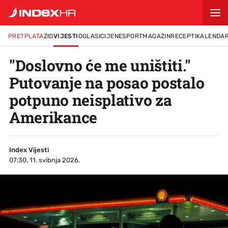
PRETPLATA
ZID
VIJESTI
OGLASI
CIJENE
SPORT
MAGAZIN
RECEPTI
KALENDA
"Doslovno će me uništiti."
Putovanje na posao postalo
potpuno neisplativo za
Amerikance
Index Vijesti
07:30, 11. svibnja 2026.