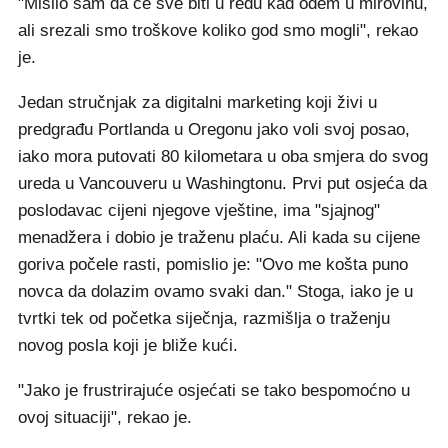
"Mislio sam da će sve biti u redu kad odem u mirovinu,
ali srezali smo troškove koliko god smo mogli", rekao
je.
Jedan stručnjak za digitalni marketing koji živi u
predgrađu Portlanda u Oregonu jako voli svoj posao,
iako mora putovati 80 kilometara u oba smjera do svog
ureda u Vancouveru u Washingtonu. Prvi put osjeća da
poslodavac cijeni njegove vještine, ima "sjajnog"
menadžera i dobio je traženu plaću. Ali kada su cijene
goriva počele rasti, pomislio je: "Ovo me košta puno
novca da dolazim ovamo svaki dan." Stoga, iako je u
tvrtki tek od početka siječnja, razmišlja o traženju
novog posla koji je bliže kući.
"Jako je frustrirajuće osjećati se tako bespomoćno u
ovoj situaciji", rekao je.