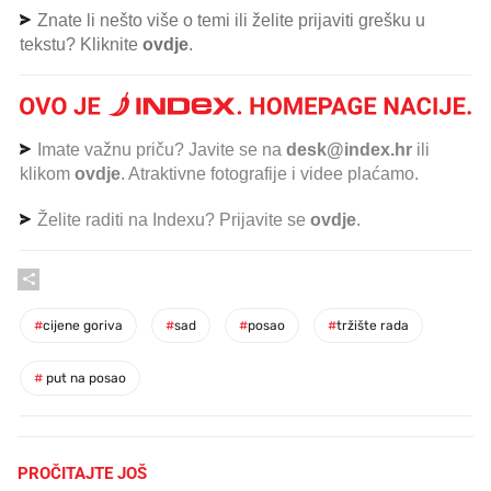
Znate li nešto više o temi ili želite prijaviti grešku u
tekstu? Kliknite
ovdje
.
Imate važnu priču? Javite se na
desk@index.hr
ili
klikom
ovdje
. Atraktivne fotografije i videe plaćamo.
Želite raditi na Indexu? Prijavite se
ovdje
.
#
cijene goriva
#
sad
#
posao
#
tržište rada
#
put na posao
PROČITAJTE JOŠ