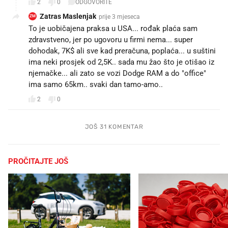
2
0
ODGOVORITE
Zatras Maslenjak
prije 3 mjeseca
ZM
To je uobičajena praksa u USA... rođak plaća sam
zdravstveno, jer po ugovoru u firmi nema... super
dohodak, 7K$ ali sve kad preračuna, poplaća... u suštini
ima neki prosjek od 2,5K.. sada mu žao što je otišao iz
njemačke... ali zato se vozi Dodge RAM a do "office"
ima samo 65km.. svaki dan tamo-amo..🧱
2
0
JOŠ 31 KOMENTAR
PROČITAJTE JOŠ