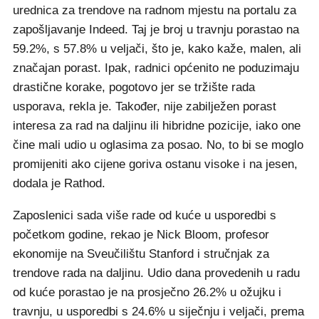
urednica za trendove na radnom mjestu na portalu za
zapošljavanje Indeed. Taj je broj u travnju porastao na
59.2%, s 57.8% u veljači, što je, kako kaže, malen, ali
značajan porast. Ipak, radnici općenito ne poduzimaju
drastične korake, pogotovo jer se tržište rada
usporava, rekla je. Također, nije zabilježen porast
interesa za rad na daljinu ili hibridne pozicije, iako one
čine mali udio u oglasima za posao. No, to bi se moglo
promijeniti ako cijene goriva ostanu visoke i na jesen,
dodala je Rathod.
Zaposlenici sada više rade od kuće u usporedbi s
početkom godine, rekao je Nick Bloom, profesor
ekonomije na Sveučilištu Stanford i stručnjak za
trendove rada na daljinu. Udio dana provedenih u radu
od kuće porastao je na prosječno 26.2% u ožujku i
travnju, u usporedbi s 24.6% u siječnju i veljači, prema