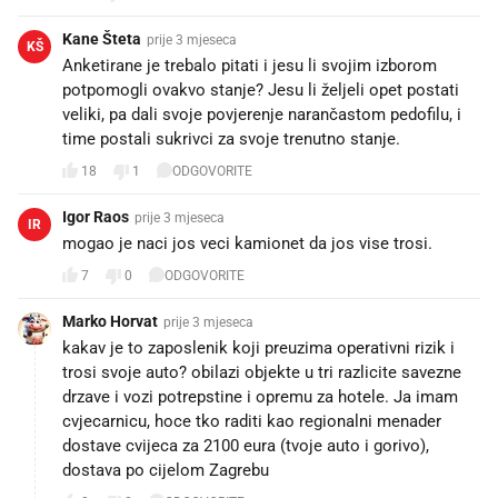
Kane Šteta
prije 3 mjeseca
KŠ
Anketirane je trebalo pitati i jesu li svojim izborom
potpomogli ovakvo stanje? Jesu li željeli opet postati
veliki, pa dali svoje povjerenje narančastom pedofilu, i
time postali sukrivci za svoje trenutno stanje.
18
1
ODGOVORITE
Igor Raos
prije 3 mjeseca
IR
mogao je naci jos veci kamionet da jos vise trosi.
7
0
ODGOVORITE
Marko Horvat
prije 3 mjeseca
kakav je to zaposlenik koji preuzima operativni rizik i
trosi svoje auto? obilazi objekte u tri razlicite savezne
drzave i vozi potrepstine i opremu za hotele. Ja imam
cvjecarnicu, hoce tko raditi kao regionalni menader
dostave cvijeca za 2100 eura (tvoje auto i gorivo),
dostava po cijelom Zagrebu