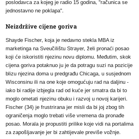
poslodavca za kojeg je radio 15 godina, "računica se
jednostavno ne poklapa".
Neizdržive cijene goriva
Shayde Fischer, koja je nedavno stekla MBA iz
marketinga na Sveučilištu Strayer, želi pronaći posao
koji će iskoristiti njezinu novu diplomu. Međutim, skok
cijena goriva potaknuo ju je da potragu suzi na pozicije
blizu njezina doma u predgrađu Chicaga, u susjednom
Wisconsinu ili na one koje omogućuju rad na daljinu -
iako bi radije izbjegla rad od kuće jer smatra da bi to
moglo ometati njezinu obuku i razvoj u novoj karijeri.
Fischer (34) je frustrirana jer misli da bi joj zbog tih
ograničenja moglo trebati više vremena da pronađe
posao. Morala je propustiti prilike koje vidi na portalima
za zapošljavanje jer bi zahtijevale previše vožnje.