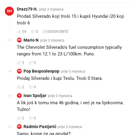
Drazz79 H.
prije 3 mjeseca
DH
Prodaš Silverado koji troši 15 i kupiš Hyundai i20 koji
troši 6
54
0
ODGOVORITE
Mario N
prije 3 mjeseca
MN
The Chevrolet Silverado's fuel consumption typically
ranges from 12.1 to 23 L/100km. Puno.
5
0
Pop Besposlenpop
prije 3 mjeseca
PB
Prodaj Silverado i kupi Teslu. Troši 0 litara.
2
0
Ivan Spoljar
prije 3 mjeseca
IS
A lik još k tomu ima 46 godina, i već je na lijekovima.
Tužno!
2
0
Radmio Pastjerić
prije 3 mjeseca
RP
Samo, kome će ga prodat?