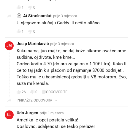
1
0
At Strašnomlat
prije 3 mjeseca
U njegovom slučaju Caddy ili nešto slično.
1
0
Josip Marinković
prije 3 mjeseca
JM
Kuku nama, jao majko, ne daj bože nikome ovakve crne
sudbine, oj živote, kme kme...
Gorivo košta 4.70 (dolara za galon = 1.10€ litra). Kako li
će to taj jadnik s plaćom od najmanje $7000 podnijeti.
Teško mu je u besmislenoj grdosiji s V8 motorom. Evo,
suza mi krenula.
26
0
ODGOVORITE
PRIKAŽI 2 ODGOVORA
Udo Jurgen
prije 3 mjeseca
UJ
Amerika je opet postala velika!
Doslovno, udaljenosti se teško prelaze!