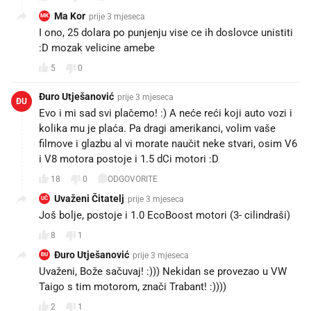
Ma Kor
prije 3 mjeseca
MK
I ono, 25 dolara po punjenju vise ce ih doslovce unistiti
:D mozak velicine amebe
5
0
Đuro Utješanović
prije 3 mjeseca
ĐU
Evo i mi sad svi plačemo! :) A neće reći koji auto vozi i
kolika mu je plaća. Pa dragi amerikanci, volim vaše
filmove i glazbu al vi morate naučit neke stvari, osim V6
i V8 motora postoje i 1.5 dCi motori :D
18
0
ODGOVORITE
Uvaženi Čitatelj
prije 3 mjeseca
UČ
Još bolje, postoje i 1.0 EcoBoost motori (3- cilindraši)
8
1
Đuro Utješanović
prije 3 mjeseca
ĐU
Uvaženi, Bože sačuvaj! :))) Nekidan se provezao u VW
Taigo s tim motorom, znači Trabant! :))))
2
1