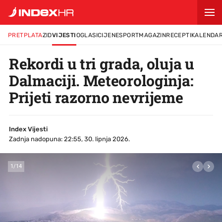
PRETPLATA
ZID
VIJESTI
OGLASI
CIJENE
SPORT
MAGAZIN
RECEPTI
KALENDA
Rekordi u tri grada, oluja u
Dalmaciji. Meteorologinja:
Prijeti razorno nevrijeme
Index Vijesti
Zadnja nadopuna: 22:55, 30. lipnja 2026.
1
/
14