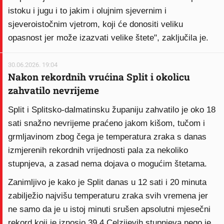
istoku i jugu i to jakim i olujnim sjevernim i
sjeveroistočnim vjetrom, koji će donositi veliku
opasnost jer može izazvati velike štete", zaključila je.
30.06.2026. 19:04
Nakon rekordnih vrućina Split i okolicu
zahvatilo nevrijeme
Split i Splitsko-dalmatinsku županiju zahvatilo je oko 18
sati snažno nevrijeme praćeno jakom kišom, tučom i
grmljavinom zbog čega je temperatura zraka s danas
izmjerenih rekordnih vrijednosti pala za nekoliko
stupnjeva, a zasad nema dojava o mogućim štetama.
Zanimljivo je kako je Split danas u 12 sati i 20 minuta
zabilježio najvišu temperaturu zraka svih vremena jer
ne samo da je u istoj minuti srušen apsolutni mjesečni
rekord koji je iznosio 39,4 Celzijevih stupnjeva nego je