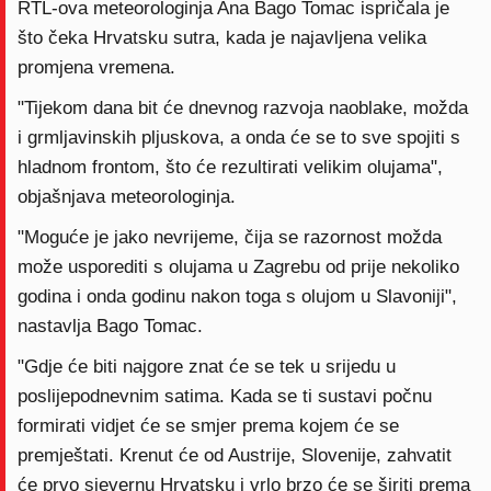
RTL-ova meteorologinja Ana Bago Tomac ispričala je
što čeka Hrvatsku sutra, kada je najavljena velika
promjena vremena.
"Tijekom dana bit će dnevnog razvoja naoblake, možda
i grmljavinskih pljuskova, a onda će se to sve spojiti s
hladnom frontom, što će rezultirati velikim olujama",
objašnjava meteorologinja.
"Moguće je jako nevrijeme, čija se razornost možda
može usporediti s olujama u Zagrebu od prije nekoliko
godina i onda godinu nakon toga s olujom u Slavoniji",
nastavlja Bago Tomac.
"Gdje će biti najgore znat će se tek u srijedu u
poslijepodnevnim satima. Kada se ti sustavi počnu
formirati vidjet će se smjer prema kojem će se
premještati. Krenut će od Austrije, Slovenije, zahvatit
će prvo sjevernu Hrvatsku i vrlo brzo će se širiti prema