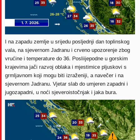
I na zapadu zemlje u srijedu posljednji dan toplinskog
vala, na sjevernom Jadranu i crveno upozorenje zbog
vrućine i temperature do 36. Posliijepodne u gorskim
krajevima jači razvoj oblaka i mjestimice pljuskovi s
grmljavnom koji mogu biti izraženiji, a navečer i na
sjevernom Jadranu. Vjetar slab do umjeren zapadni i
jugozapadni, u noći sjeveroistočnjak i jaka bura.