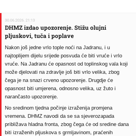
30.06.2026. 21:13
DHMZ izdao upozorenje. Stižu olujni
pljuskovi, tuča i poplave
Nakon još jedne vrlo tople noći na Jadranu, i u
najtoplijem dijelu srijede posvuda će biti vruće i vrlo
vruće. Na Jadranu će opasnost od toplinskog vala koji
može djelovati na zdravlje još biti vrlo velika, zbog
čega je na snazi crveno upozorenje. Drugdje će
opasnost biti umjerena, odnosno velika, uz žuto i
narančasto upozorenje.
No sredinom tjedna počinje izraženija promjena
vremena. DHMZ navodi da se sa sjeverozapada
približava hladna fronta, zbog čega će od sredine dana
biti izraženih pljuskova s grmljavinom, praćenih