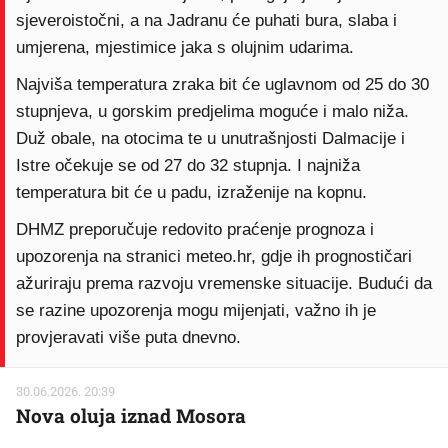
sjeveroistočni, a na Jadranu će puhati bura, slaba i
umjerena, mjestimice jaka s olujnim udarima.
Najviša temperatura zraka bit će uglavnom od 25 do 30
stupnjeva, u gorskim predjelima moguće i malo niža.
Duž obale, na otocima te u unutrašnjosti Dalmacije i
Istre očekuje se od 27 do 32 stupnja. I najniža
temperatura bit će u padu, izraženije na kopnu.
DHMZ preporučuje redovito praćenje prognoza i
upozorenja na stranici meteo.hr, gdje ih prognostičari
ažuriraju prema razvoju vremenske situacije. Budući da
se razine upozorenja mogu mijenjati, važno ih je
provjeravati više puta dnevno.
30.06.2026. 20:39
Nova oluja iznad Mosora