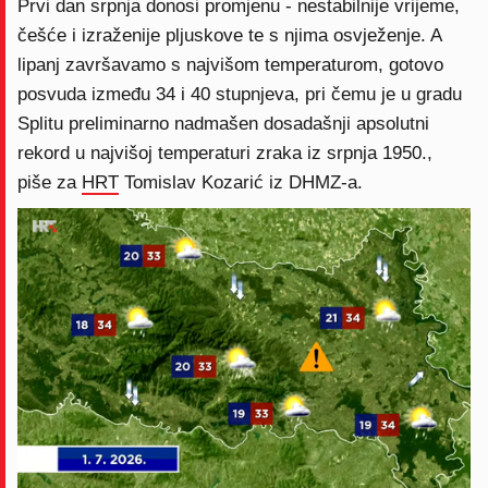
Prvi dan srpnja donosi promjenu - nestabilnije vrijeme,
češće i izraženije pljuskove te s njima osvježenje. A
lipanj završavamo s najvišom temperaturom, gotovo
posvuda između 34 i 40 stupnjeva, pri čemu je u gradu
Splitu preliminarno nadmašen dosadašnji apsolutni
rekord u najvišoj temperaturi zraka iz srpnja 1950.,
piše za
HRT
Tomislav Kozarić iz DHMZ-a.