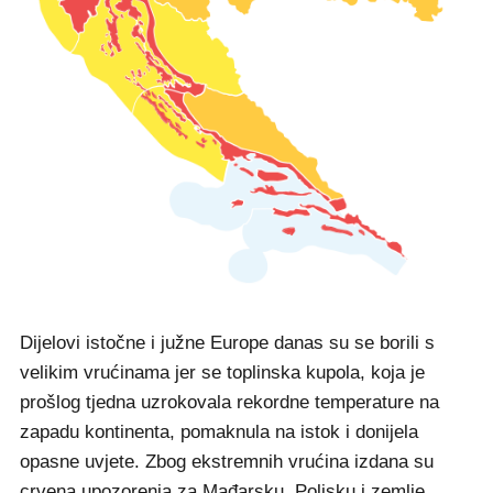
Dijelovi istočne i južne Europe danas su se borili s
velikim vrućinama jer se toplinska kupola, koja je
prošlog tjedna uzrokovala rekordne temperature na
zapadu kontinenta, pomaknula na istok i donijela
opasne uvjete. Zbog ekstremnih vrućina izdana su
crvena upozorenja za Mađarsku, Poljsku i zemlje