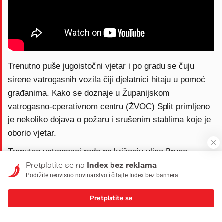
Trenutno puše jugoistočni vjetar i po gradu se čuju
sirene vatrogasnih vozila čiji djelatnici hitaju u pomoć
građanima. Kako se doznaje u Županijskom
vatrogasno-operativnom centru (ŽVOC) Split primljeno
je nekoliko dojava o požaru i srušenim stablima koje je
oborio vjetar.
Trenutno vatrogasci rade na križanju ulica Brune
Bušića i Velebitske jer je stablo palo na cestu i tako
Pretplatite se na
Index bez reklama
Podržite neovisno novinarstvo i čitajte Index bez bannera.
onemogućilo normalan protok vozila i pješaka.
Nevrijeme je zahvatilo i područje Sinja, Imotskog, Trilja,
Pretplatite se
Muća, Omiša i Trogira te se nastavilo premještati