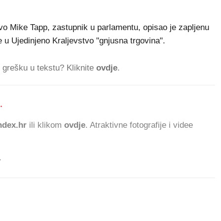
stvo Mike Tapp, zastupnik u parlamentu, opisao je zapljenu
 u Ujedinjeno Kraljevstvo "gnjusna trgovina".
ti grešku u tekstu? Kliknite
ovdje
.
.
706.
dex.hr
ili klikom
ovdje
. Atraktivne fotografije i videe
.