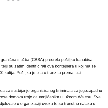
 granična služba (CBSA) presrela pošiljku kanabisa
elji su zatim identificirali dva kontejnera u kojima se
 kutija. Pošiljka je bila u tranzitu prema luci
nica za suzbijanje organiziranog kriminala za jugozapadnu
rese domova troje osumnjičenika u južnom Walesu. Sve
jelovale u organizaciji uvoza te se trenutno nalaze u