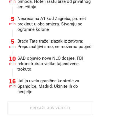
min
prihoda. Hoteli rastu brže od privatnog
smještaja
5
Nesreća na A1 kod Zagreba, promet
min
prekinut u oba smjera. Stvaraju se
ogromne kolone
5
Braća Tate traže izlazak iz zatvora:
min
Prepoznatljivi smo, ne možemo pobjeći
10
SAD objavio nove NLO dosjee. FBI
min
rekonstruirao velike tajanstvene
trokute
16
Italija uvela granične kontrole za
min
Španjolce. Madrid: Ukinite ih do
nedjelje
PRIKAŽI JOŠ VIJESTI