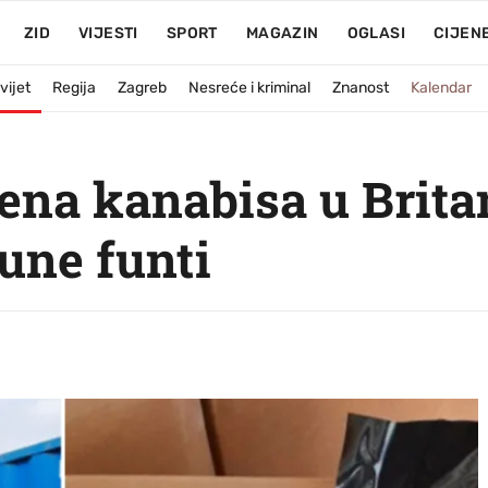
ZID
VIJESTI
SPORT
MAGAZIN
OGLASI
CIJEN
vijet
Regija
Zagreb
Nesreće i kriminal
Znanost
Kalendar
na kanabisa u Britan
une funti