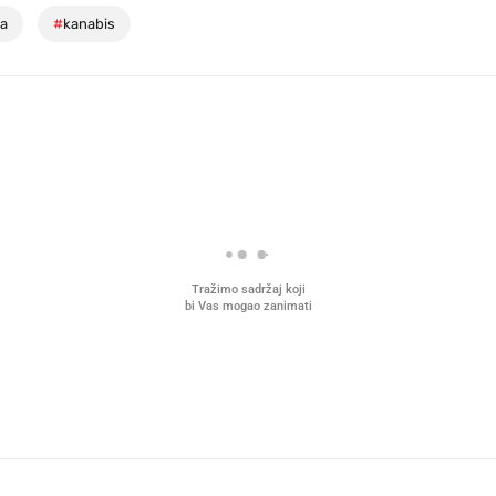
na
#
kanabis
Tražimo sadržaj koji
bi Vas mogao zanimati