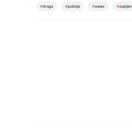
#
droga
#
policija
#
wales
#
zaplje