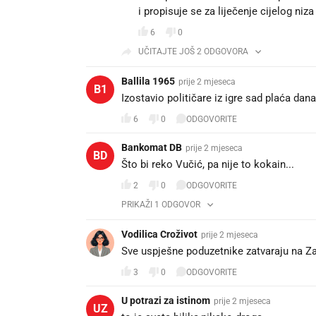
i propisuje se za liječenje cijelog niza
6
0
UČITAJTE JOŠ 2 ODGOVORA
Ballila 1965
prije 2 mjeseca
B1
Izostavio političare iz igre sad plaća dan
6
0
ODGOVORITE
Bankomat DB
prije 2 mjeseca
BD
Što bi reko Vučić, pa nije to kokain...😁
2
0
ODGOVORITE
PRIKAŽI 1 ODGOVOR
Vodilica Croživot
prije 2 mjeseca
Sve uspješne poduzetnike zatvaraju na Zap
3
0
ODGOVORITE
U potrazi za istinom
prije 2 mjeseca
UZ