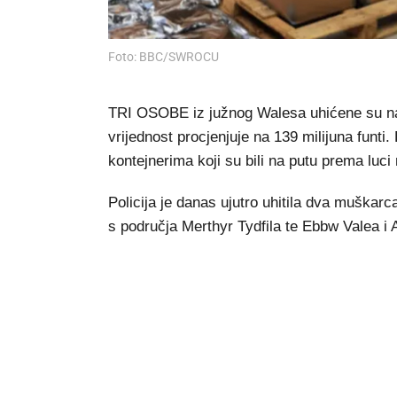
Foto: BBC/SWROCU
TRI OSOBE iz južnog Walesa uhićene su nak
vrijednost procjenjuje na 139 milijuna funti
kontejnerima koji su bili na putu prema luci
Policija je danas ujutro uhitila dva muškar
s područja Merthyr Tydfila te Ebbw Valea i 