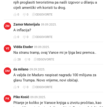
njih proglasiti teroristima pa našli izgovor u dilanju a
cijeli američki vrh koristi tu drog.
0
0
ODGOVORITE
Zamor Materijala
09.09.2025.
ZM
A inflacija?
0
0
ODGOVORITE
Vidda Etader
09.09.2025.
VE
Na stranu tramp, ovaj Vance mi je ljiga bez premca..
28
0
ODGOVORITE
da milano
09.09.2025.
DM
A valjda će Maduro raspisat nagradu 100 milijuna za
glavu Trumpa. Novo vrijeme, novi običaji.
9
0
ODGOVORITE
Piko Kosić
09.09.2025.
PK
Pitanje je koliko je Vanxce knjiga u zivotu pročitao, kao