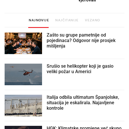
NAJNOVIJE
NAJČITANIJE
VEZANO
Zašto su grupe pametnije od
pojedinaca? Odgovor nije prosjek
mišljenja
Srušio se helikopter koji je gasio
veliki požar u Americi
Italija odbila ultimatum Španjolske,
situacija je eskalirala. Najavljene
kontrole
HGK: Klimatske promjene već skupo