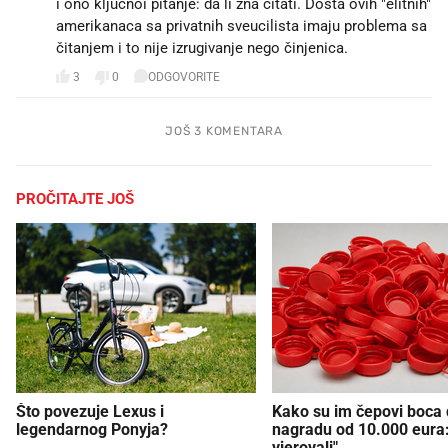
i ono kljucnoi pitanje: da li zna čitati. Dosta ovih "elitnih"
amerikanaca sa privatnih sveucilista imaju problema sa
čitanjem i to nije izrugivanje nego činjenica.
3
0
ODGOVORITE
JOŠ 3 KOMENTARA
PROČITAJTE JOŠ
Što povezuje Lexus i
Kako su im čepovi boca d
legendarnog Ponyja?
nagradu od 10.000 eura
vjerovali"