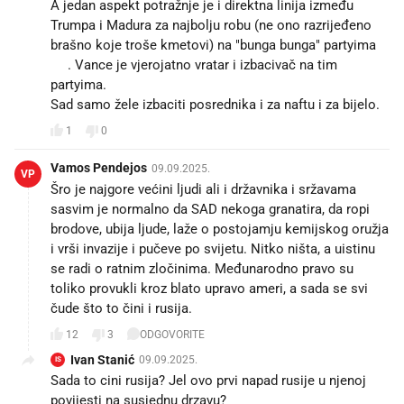
A jedan aspekt potražnje je i direktna linija između
Trumpa i Madura za najbolju robu (ne ono razrijeđeno
brašno koje troše kmetovi) na "bunga bunga" partyima
😁. Vance je vjerojatno vratar i izbacivač na tim
partyima. 💪
Sad samo žele izbaciti posrednika i za naftu i za bijelo.
1
0
Vamos Pendejos
09.09.2025.
VP
Šro je najgore većini ljudi ali i državnika i sržavama
sasvim je normalno da SAD nekoga granatira, da ropi
brodove, ubija ljude, laže o postojamju kemijskog oružja
i vrši invazije i pučeve po svijetu. Nitko ništa, a uistinu
se radi o ratnim zločinima. Međunarodno pravo su
toliko provukli kroz blato upravo ameri, a sada se svi
čude što to čini i rusija.
12
3
ODGOVORITE
Ivan Stanić
09.09.2025.
IS
Sada to cini rusija? Jel ovo prvi napad rusije u njenoj
povijesti na susjednu drzavu? 😂