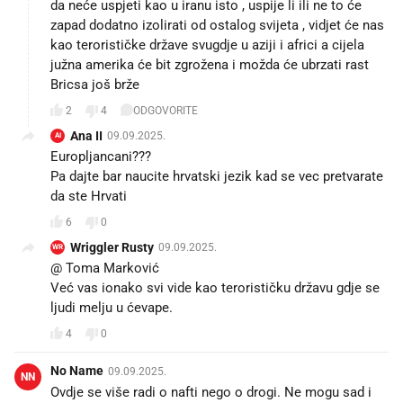
da neće uspjeti kao u iranu isto , uspije li ili ne to će
zapad dodatno izolirati od ostalog svijeta , vidjet će nas
kao terorističke države svugdje u aziji i africi a cijela
južna amerika će bit zgrožena i možda će ubrzati rast
Bricsa još brže
2
4
ODGOVORITE
Ana II
09.09.2025.
AI
Europljancani???
Pa dajte bar naucite hrvatski jezik kad se vec pretvarate
da ste Hrvati
6
0
Wriggler Rusty
09.09.2025.
WR
@ Toma Marković
Već vas ionako svi vide kao terorističku državu gdje se
ljudi melju u ćevape.
4
0
No Name
09.09.2025.
NN
Ovdje se više radi o nafti nego o drogi. Ne mogu sad i