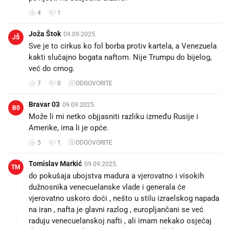
4
1
Joža Štok
09.09.2025.
JŠ
Sve je to cirkus ko fol borba protiv kartela, a Venezuela
kakti slučajno bogata naftom. Nije Trumpu do bijelog,
već do crnog.
7
0
ODGOVORITE
Bravar 03
09.09.2025.
B0
Može li mi netko objjasniti razliku između Rusije i
Amerike, ima li je opće.
5
1
ODGOVORITE
Tomislav Markić
09.09.2025.
TM
do pokušaja ubojstva madura a vjerovatno i visokih
dužnosnika venecuelanske vlade i generala će
vjerovatno uskoro doći , nešto u stilu izraelskog napada
na iran , nafta je glavni razlog , europljančani se već
raduju venecuelanskoj nafti , ali imam nekako osjećaj