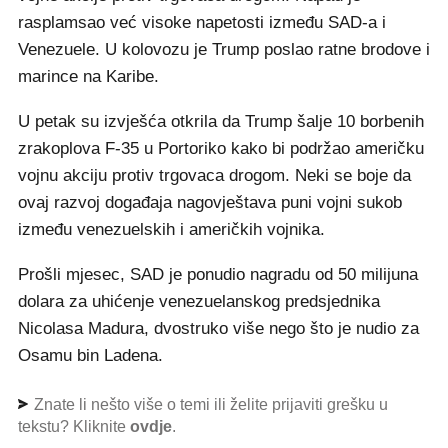
rasplamsao već visoke napetosti između SAD-a i
Venezuele. U kolovozu je Trump poslao ratne brodove i
marince na Karibe.
U petak su izvješća otkrila da Trump šalje 10 borbenih
zrakoplova F-35 u Portoriko kako bi podržao američku
vojnu akciju protiv trgovaca drogom. Neki se boje da
ovaj razvoj događaja nagovještava puni vojni sukob
između venezuelskih i američkih vojnika.
Prošli mjesec, SAD je ponudio nagradu od 50 milijuna
dolara za uhićenje venezuelanskog predsjednika
Nicolasa Madura, dvostruko više nego što je nudio za
Osamu bin Ladena.
Znate li nešto više o temi ili želite prijaviti grešku u
tekstu? Kliknite
ovdje
.