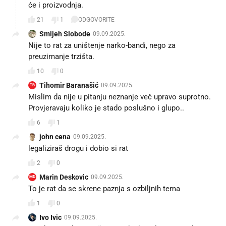
će i proizvodnja.
21
1
ODGOVORITE
Smijeh Slobode
09.09.2025.
Nije to rat za uništenje narko-bandi, nego za
preuzimanje trzišta.
10
0
Tihomir Baranašić
09.09.2025.
TB
Mislim da nije u pitanju neznanje več upravo suprotno.
Provjeravaju koliko je stado poslušno i glupo..
6
1
john cena
09.09.2025.
legaliziraš drogu i dobio si rat
2
0
Marin Deskovic
09.09.2025.
MD
To je rat da se skrene paznja s ozbiljnih tema
1
0
Ivo Ivic
09.09.2025.