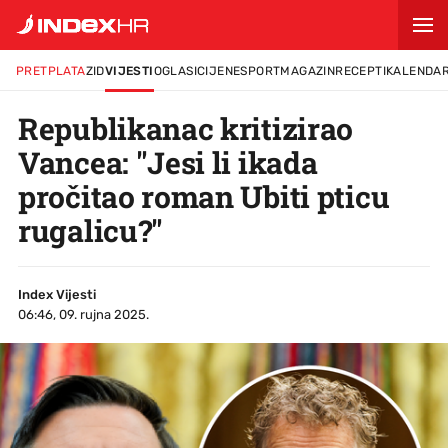
PRETPLATA
ZID
VIJESTI
OGLASI
CIJENE
SPORT
MAGAZIN
RECEPTI
KALENDA
Republikanac kritizirao
Vancea: "Jesi li ikada
pročitao roman Ubiti pticu
rugalicu?"
Index Vijesti
06:46, 09. rujna 2025.