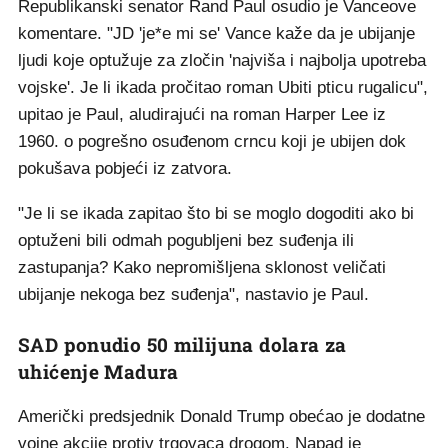
Republikanski senator Rand Paul osudio je Vanceove
komentare. "JD 'je*e mi se' Vance kaže da je ubijanje
ljudi koje optužuje za zločin 'najviša i najbolja upotreba
vojske'. Je li ikada pročitao roman Ubiti pticu rugalicu",
upitao je Paul, aludirajući na roman Harper Lee iz
1960. o pogrešno osuđenom crncu koji je ubijen dok
pokušava pobjeći iz zatvora.
"Je li se ikada zapitao što bi se moglo dogoditi ako bi
optuženi bili odmah pogubljeni bez suđenja ili
zastupanja? Kako nepromišljena sklonost veličati
ubijanje nekoga bez suđenja", nastavio je Paul.
SAD ponudio 50 milijuna dolara za
uhićenje Madura
Američki predsjednik Donald Trump obećao je dodatne
vojne akcije protiv trgovaca drogom. Napad je