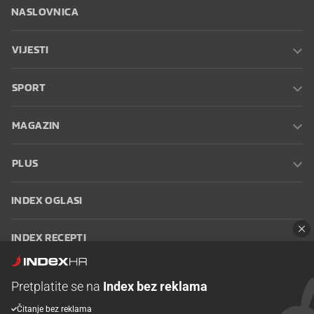
NASLOVNICA
VIJESTI
SPORT
MAGAZIN
PLUS
INDEX OGLASI
INDEX RECEPTI
INFO
Pretplatite se na
Index bez reklama
Čitanje bez reklama
Oglašavanje
Zaposli se na Indexu
Kontakt
Impressum
Uvjeti