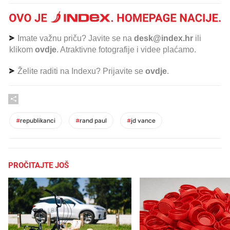
Imate važnu priču? Javite se na
desk@index.hr
ili
klikom
ovdje
. Atraktivne fotografije i videe plaćamo.
Želite raditi na Indexu? Prijavite se
ovdje
.
#
republikanci
#
rand paul
#
jd vance
PROČITAJTE JOŠ