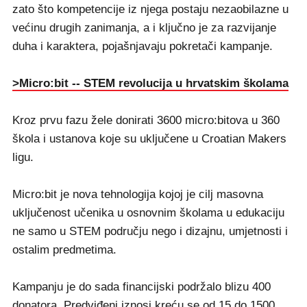
zato što kompetencije iz njega postaju nezaobilazne u
većinu drugih zanimanja, a i ključno je za razvijanje
duha i karaktera, pojašnjavaju pokretači kampanje.
>Micro:bit -- STEM revolucija u hrvatskim školama
Kroz prvu fazu žele donirati 3600 micro:bitova u 360
škola i ustanova koje su uključene u Croatian Makers
ligu.
Micro:bit je nova tehnologija kojoj je cilj masovna
uključenost učenika u osnovnim školama u edukaciju
ne samo u STEM području nego i dizajnu, umjetnosti i
ostalim predmetima.
Kampanju je do sada financijski podržalo blizu 400
donatora. Predviđeni iznosi kreću se od 15 do 1500