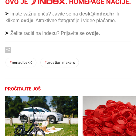
Imate važnu priču? Javite se na
desk@index.hr
ili
klikom
ovdje
. Atraktivne fotografije i videe plaćamo.
Želite raditi na Indexu? Prijavite se
ovdje
.
#
nenad bakić
#
croatian makers
PROČITAJTE JOŠ