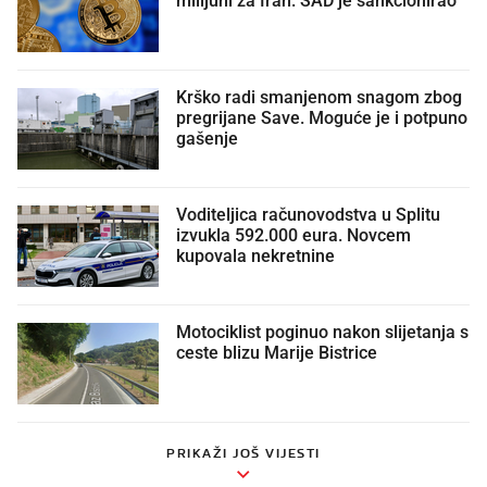
milijuni za Iran. SAD je sankcionirao
Krško radi smanjenom snagom zbog
pregrijane Save. Moguće je i potpuno
gašenje
Voditeljica računovodstva u Splitu
izvukla 592.000 eura. Novcem
kupovala nekretnine
Motociklist poginuo nakon slijetanja s
ceste blizu Marije Bistrice
PRIKAŽI JOŠ VIJESTI