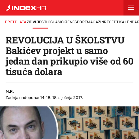
PRETPLATA
ZID
VIJESTI
OGLASI
CIJENE
SPORT
MAGAZIN
RECEPTI
KALENDA
REVOLUCIJA U ŠKOLSTVU
Bakićev projekt u samo
jedan dan prikupio više od 60
tisuća dolara
M.R.
Zadnja nadopuna: 14:48, 18. siječnja 2017.