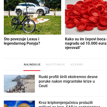
Što povezuje Lexus i
Kako su im čepovi boca d
legendarnog Ponyja?
nagradu od 10.000 eura
vjerovali"
NAJNOVIJE
NAJČITANIJE
VEZANO
Ruski profili širili ekstremno desne
poruke nakon migrantske krize u
Ceuti
Kroz kriptomjenjačnicu prolazili