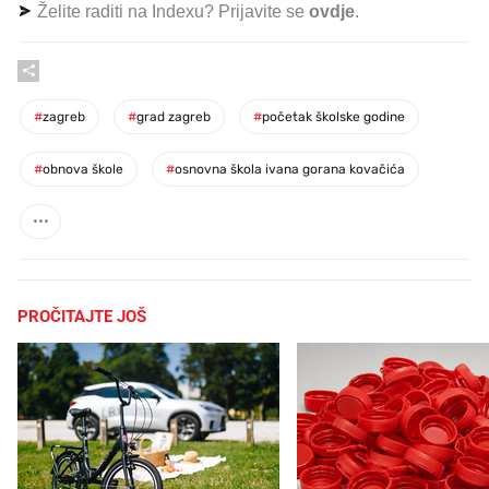
Želite raditi na Indexu? Prijavite se
ovdje
.
#
zagreb
#
grad zagreb
#
početak školske godine
#
obnova škole
#
osnovna škola ivana gorana kovačića
PROČITAJTE JOŠ