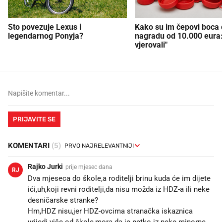
Što povezuje Lexus i
Kako su im čepovi boca d
legendarnog Ponyja?
nagradu od 10.000 eura
vjerovali"
PRIJAVITE SE
KOMENTARI
(5)
Rajko Jurki
prije mjesec dana
RJ
Dva mjeseca do škole,a roditelji brinu kuda će im dijete
ići,uh,koji revni roditelji,da nisu možda iz HDZ-a ili neke
desničarske stranke?
Hm,HDZ nisu,jer HDZ-ovcima stranačka iskaznica
vrijedi više od škole,mora da je netko iz neke minorne