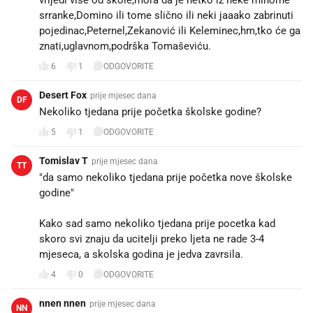
srranke,Domino ili tome slično ili neki jaaako zabrinuti
pojedinac,Peternel,Zekanović ili Keleminec,hm,tko će ga
znati,uglavnom,podrška Tomaševiću.
6
1
ODGOVORITE
Desert Fox
prije mjesec dana
DF
Nekoliko tjedana prije početka školske godine?
5
1
ODGOVORITE
Tomislav T
prije mjesec dana
TT
"da samo nekoliko tjedana prije početka nove školske
godine"
Kako sad samo nekoliko tjedana prije pocetka kad
skoro svi znaju da ucitelji preko ljeta ne rade 3-4
mjeseca, a skolska godina je jedva zavrsila.
4
0
ODGOVORITE
nnen nnen
prije mjesec dana
NN