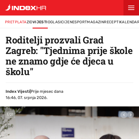
PRETPLATA
ZID
VIJESTI
OGLASI
CIJENE
SPORT
MAGAZIN
RECEPTI
KALENDA
Roditelji prozvali Grad
Zagreb: "Tjednima prije škole
ne znamo gdje će djeca u
školu"
Index Vijesti
|
Prije mjesec dana
16:46, 07. srpnja 2026.
1
/
21