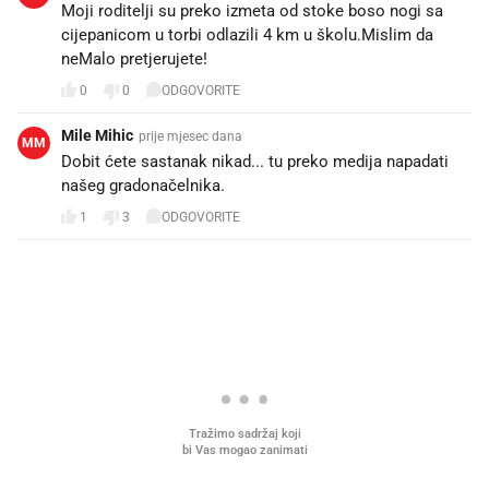
Moji roditelji su preko izmeta od stoke boso nogi sa
cijepanicom u torbi odlazili 4 km u školu.Mislim da
neMalo pretjerujete!
0
0
ODGOVORITE
Mile Mihic
prije mjesec dana
MM
Dobit ćete sastanak nikad... tu preko medija napadati
našeg gradonačelnika.
1
3
ODGOVORITE
PROČITAJTE JOŠ