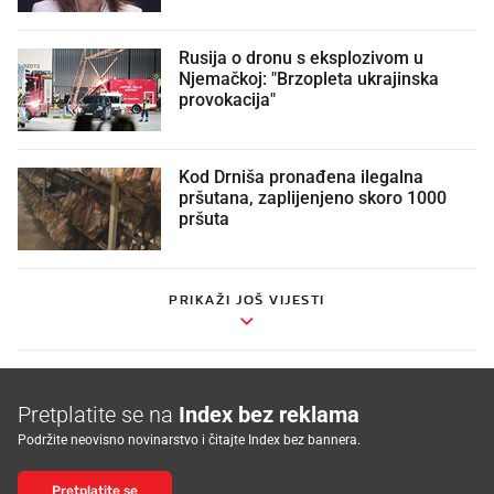
Rusija o dronu s eksplozivom u
Njemačkoj: "Brzopleta ukrajinska
provokacija"
Kod Drniša pronađena ilegalna
pršutana, zaplijenjeno skoro 1000
pršuta
PRIKAŽI JOŠ VIJESTI
Pretplatite se na
Index bez reklama
Podržite neovisno novinarstvo i čitajte Index bez bannera.
Pretplatite se