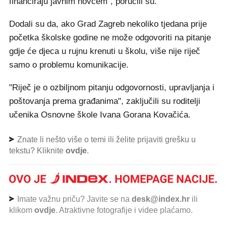
financiraju javnim novcem", poručili su.
Dodali su da, ako Grad Zagreb nekoliko tjedana prije
početka školske godine ne može odgovoriti na pitanje
gdje će djeca u rujnu krenuti u školu, više nije riječ
samo o problemu komunikacije.
"Riječ je o ozbiljnom pitanju odgovornosti, upravljanja i
poštovanja prema građanima", zaključili su roditelji
učenika Osnovne škole Ivana Gorana Kovačića.
Znate li nešto više o temi ili želite prijaviti grešku u
tekstu? Kliknite
ovdje
.
Imate važnu priču? Javite se na
desk@index.hr
ili
klikom
ovdje
. Atraktivne fotografije i videe plaćamo.