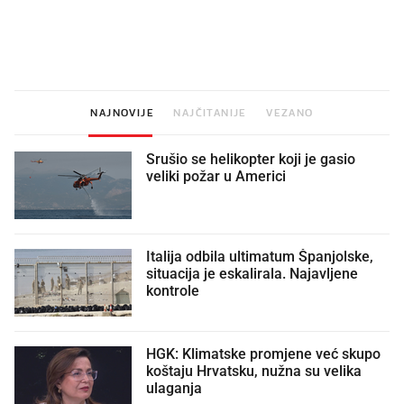
Što povezuje Lexus i
Kako su im čepovi boca d
legendarnog Ponyja?
nagradu od 10.000 eura
vjerovali"
NAJNOVIJE
NAJČITANIJE
VEZANO
Srušio se helikopter koji je gasio
veliki požar u Americi
Italija odbila ultimatum Španjolske,
situacija je eskalirala. Najavljene
kontrole
HGK: Klimatske promjene već skupo
koštaju Hrvatsku, nužna su velika
ulaganja