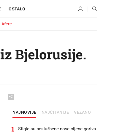
E
OSTALO
Afere
z Bjelorusije.
NAJNOVIJE
NAJČITANIJE
VEZANO
1
Stigle su neslužbene nove cijene goriva