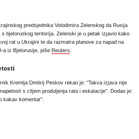
rajinskog predsjednika Volodimira Zelenskog da Rusija
bjeloruskog teritorija. Zelenski je u petak izjavio kako
svoj rat u Ukrajini te da razmatra planove za napad na
-a iz Bjelorusije, piše
Reuters
.
tosti
nik Kremlja Dmitrij Peskov rekao je: "Takva izjava nije
apetosti s ciljem produljenja rata i eskalacije". Dodao je:
lo kakav komentar".