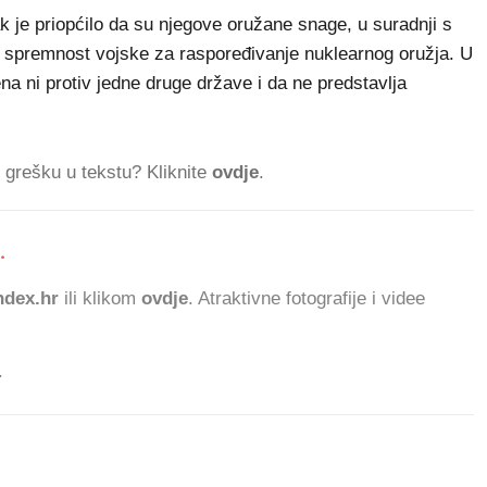
k je priopćilo da su njegove oružane snage, u suradnji s
e spremnost vojske za raspoređivanje nuklearnog oružja. U
na ni protiv jedne druge države i da ne predstavlja
ti grešku u tekstu? Kliknite
ovdje
.
.
dex.hr
ili klikom
ovdje
. Atraktivne fotografije i videe
.