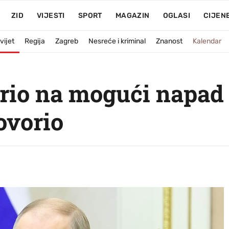
ZID
VIJESTI
SPORT
MAGAZIN
OGLASI
CIJEN
vijet
Regija
Zagreb
Nesreće i kriminal
Znanost
Kalendar
io na mogući napad i
ovorio