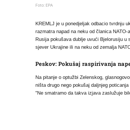
Foto: EPA
KREMLJ je u ponedjeljak odbacio tvrdnju uk
razmatra napad na neku od članica NATO-a s 
Rusija pokušava dublje uvući Bjelorusiju u 
sjever Ukrajine ili na neku od zemalja NATO
Peskov: Pokušaj raspirivanja nape
Na pitanje o optužbi Zelenskog, glasnogovor
ništa drugo nego pokušaj daljnjeg poticanja n
"Ne smatramo da takva izjava zaslužuje bi