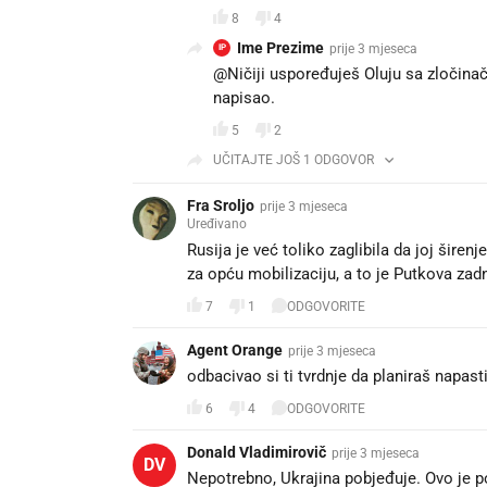
8
4
Ime Prezime
prije 3 mjeseca
IP
@Ničiji uspoređuješ Oluju sa zločina
napisao.
5
2
UČITAJTE JOŠ 1 ODGOVOR
Fra Sroljo
prije 3 mjeseca
Uređivano
Rusija je već toliko zaglibila da joj šire
za opću mobilizaciju, a to je Putkova zadn
7
1
ODGOVORITE
Agent Orange
prije 3 mjeseca
odbacivao si ti tvrdnje da planiraš napasti
6
4
ODGOVORITE
Donald Vladimirovič
prije 3 mjeseca
DV
Nepotrebno, Ukrajina pobjeđuje. Ovo je po