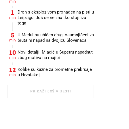
min
1
Dron s eksplozivom pronađen na pisti u
min
Leipzigu. Još se ne zna tko stoji iza
toga
5
U Medulinu uhićen drugi osumnjičeni za
min
brutalni napad na dvojicu Slovenaca
10
Novi detalji: Mladić u Supetru napadnut
min
zbog motiva na majici
12
Kolike su kazne za prometne prekršaje
min
u Hrvatskoj
PRIKAŽI JOŠ VIJESTI