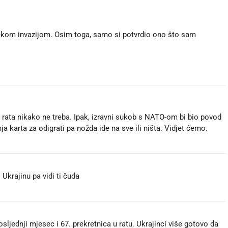
čkom invazijom. Osim toga, samo si potvrdio ono što sam
nje rata nikako ne treba. Ipak, izravni sukob s NATO-om bi bio povod
ja karta za odigrati pa nožda ide na sve ili ništa. Vidjet ćemo.
 Ukrajinu pa vidi ti čuda
sljednji mjesec i 67. prekretnica u ratu. Ukrajinci više gotovo da