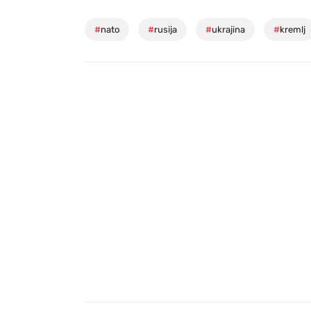
#
nato
#
rusija
#
ukrajina
#
kremlj