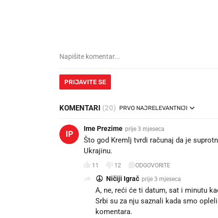
PRIJAVITE SE
KOMENTARI
(20)
PRVO NAJRELEVANTNIJI
Ime Prezime
prije 3 mjeseca
IP
Što god Kremlj tvrdi računaj da je suprotn
Ukrajinu.
11
12
ODGOVORITE
Ničiji Igrač
prije 3 mjeseca
A, ne, reći će ti datum, sat i minutu k
Srbi su za nju saznali kada smo opleli
komentara.