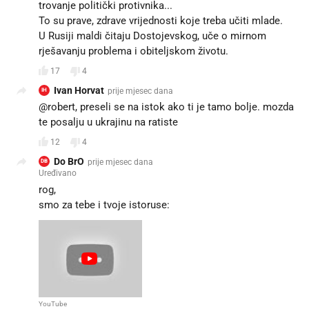
trovanje politički protivnika...
To su prave, zdrave vrijednosti koje treba učiti mlade.
U Rusiji maldi čitaju Dostojevskog, uče o mirnom
rješavanju problema i obiteljskom životu.
17
4
Ivan Horvat
prije mjesec dana
IH
@robert, preseli se na istok ako ti je tamo bolje. mozda
te posalju u ukrajinu na ratiste 👍🏻
12
4
Do BrO
prije mjesec dana
DB
Uređivano
rog,
YouTube