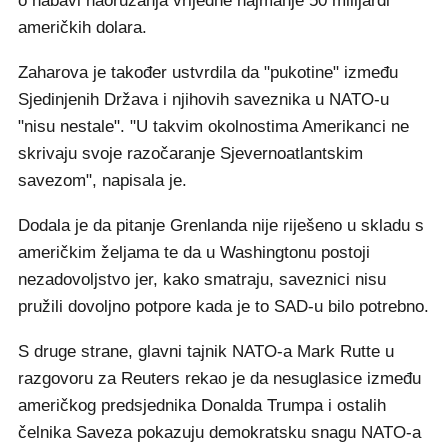
o nabavi naoružanja vrijedne najmanje 50 milijardi
američkih dolara.
Zaharova je također ustvrdila da "pukotine" između
Sjedinjenih Država i njihovih saveznika u NATO-u
"nisu nestale". "U takvim okolnostima Amerikanci ne
skrivaju svoje razočaranje Sjevernoatlantskim
savezom", napisala je.
Dodala je da pitanje Grenlanda nije riješeno u skladu s
američkim željama te da u Washingtonu postoji
nezadovoljstvo jer, kako smatraju, saveznici nisu
pružili dovoljno potpore kada je to SAD-u bilo potrebno.
S druge strane, glavni tajnik NATO-a Mark Rutte u
razgovoru za Reuters rekao je da nesuglasice između
američkog predsjednika Donalda Trumpa i ostalih
čelnika Saveza pokazuju demokratsku snagu NATO-a