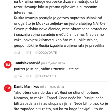
na Ukrajinu mnoge europske države smatraju da bi
razoružavanje bilo suprotno njihovim sigurnosnim
interesima.
Ruska invazija postigla je gotovo suprotan učinak od
onoga što je Moskva željela-- umjesto slabijeg NATO-a,
Savez je dobio nove članice, veće obrambene proračune
i snažniju vojnu suradnju među članicama. Nisu samo
važni osvojeni kilometri, kao što misli Mile Vrbica,
geopolitički je Rusija izgubila a cijena rata je prevelika
21
8
ODGOVORITE
Tomislav Markić
prije mjesec dana
TM
parizer je stiga , vidim uznemirili ste se
14
4
ODGOVORITE
Dante Marinkos
prije mjesec dana
DM
"ako otera cara do duvara", Rusi će stisnuti botune.
Naravno, to može i Zapad. Onda neće biti Rusije, neće
biti Zapada, a ni nas skupa s njima. Neće biti bitno, ko je
šta započeo niti zašto, niti ko za koga "navija". I to će