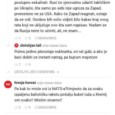
postupno eskalirati. Rusi će vjerovatno udariti taktičkim
po Ukrajini, šta samo po sebi nije ugroza za Zapad,
prvensteno ne za USA. Kako će Zapad reagirati, ostaje
da se vidi. Osobno bih volio vidjeti bilo kakav kraj ovog
rata koji ne uključuje ovo šta sam napisao. Nadam se
da Rusija neće to učiniti, ali, ne znam....
7
5
ODGOVORITE
christijan lall
prije mjesec dana
CL
Putinu jedino pteostaje nuklearka, on rat gubi, a ako je
baci dobiti ce instant natrag, pa bujrum majstore
7
3
UČITAJTE JOŠ 3 ODGOVORA
hrvoje horvat
prije mjesec dana
HH
Pa kak to misle ovi iz NATO-a?Umjesto da za svaku
ispaljenu balističku raketu pošalju buket ruža u Kremlj
oni ovako!! Mislim stvarno!!
9
4
ODGOVORITE