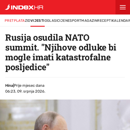
PRETPLATA
ZID
VIJESTI
OGLASI
CIJENE
SPORT
MAGAZIN
RECEPTI
KALENDA
Rusija osudila NATO
summit. "Njihove odluke bi
mogle imati katastrofalne
posljedice"
Hina
|
Prije mjesec dana
06:23, 09. srpnja 2026.