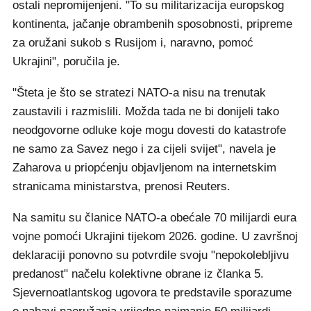
ostali nepromijenjeni. "To su militarizacija europskog
kontinenta, jačanje obrambenih sposobnosti, pripreme
za oružani sukob s Rusijom i, naravno, pomoć
Ukrajini", poručila je.
"Šteta je što se stratezi NATO-a nisu na trenutak
zaustavili i razmislili. Možda tada ne bi donijeli tako
neodgovorne odluke koje mogu dovesti do katastrofe
ne samo za Savez nego i za cijeli svijet", navela je
Zaharova u priopćenju objavljenom na internetskim
stranicama ministarstva, prenosi Reuters.
Na samitu su članice NATO-a obećale 70 milijardi eura
vojne pomoći Ukrajini tijekom 2026. godine. U završnoj
deklaraciji ponovno su potvrdile svoju "nepokolebljivu
predanost" načelu kolektivne obrane iz članka 5.
Sjevernoatlantskog ugovora te predstavile sporazume