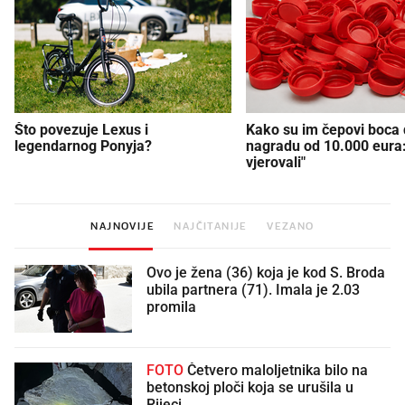
Što povezuje Lexus i
Kako su im čepovi boca d
legendarnog Ponyja?
nagradu od 10.000 eura
vjerovali"
NAJNOVIJE
NAJČITANIJE
VEZANO
Ovo je žena (36) koja je kod S. Broda
ubila partnera (71). Imala je 2.03
promila
FOTO
Četvero maloljetnika bilo na
betonskoj ploči koja se urušila u
Rijeci