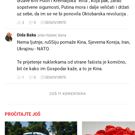
države kriv Putin i Kremaljska "elita", koja pak, zarad
sopstvene sigurnosti, Putina mora i dalje veličati i držati
uz sebe, da im se ne bi ponovila Oktobarska revolucija .
3
0
ODGOVORITE
Dida Baka
prije mjesec dana
Nema ljutnje, ruSSiju pomaže Kina, Sjeverna Koreja, Iran,
Ukrajinu - NATO.
Te prijetenje nuklerkama od strane fašista je komično,
bit će kako im Gospodar kaže, a to je Kina.
1
0
ODGOVORITE
JOŠ 11 KOMENTARA
PROČITAJTE JOŠ