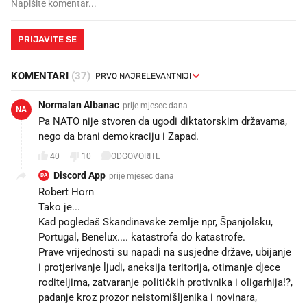
PRIJAVITE SE
KOMENTARI
(37)
Normalan Albanac
prije mjesec dana
NA
Pa NATO nije stvoren da ugodi diktatorskim državama,
nego da brani demokraciju i Zapad.
40
10
ODGOVORITE
Discord App
prije mjesec dana
DA
Robert Horn
Tako je...
Kad pogledaš Skandinavske zemlje npr, Španjolsku,
Portugal, Benelux.... katastrofa do katastrofe.
Prave vrijednosti su napadi na susjedne države, ubijanje
i protjerivanje ljudi, aneksija teritorija, otimanje djece
roditeljima, zatvaranje političkih protivnika i oligarhija!?,
padanje kroz prozor neistomišljenika i novinara,