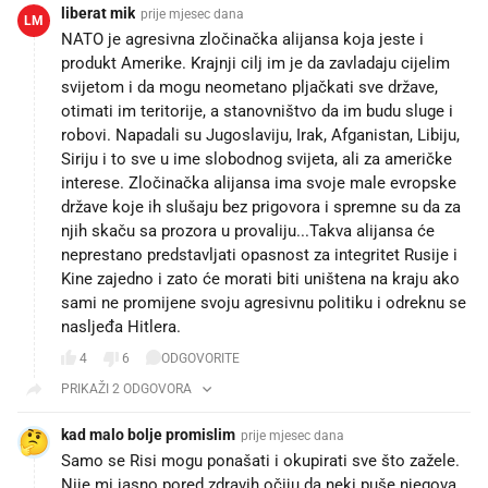
liberat mik
prije mjesec dana
LM
NATO je agresivna zločinačka alijansa koja jeste i
produkt Amerike. Krajnji cilj im je da zavladaju cijelim
svijetom i da mogu neometano pljačkati sve države,
otimati im teritorije, a stanovništvo da im budu sluge i
robovi. Napadali su Jugoslaviju, Irak, Afganistan, Libiju,
Siriju i to sve u ime slobodnog svijeta, ali za američke
interese. Zločinačka alijansa ima svoje male evropske
države koje ih slušaju bez prigovora i spremne su da za
njih skaču sa prozora u provaliju...Takva alijansa će
neprestano predstavljati opasnost za integritet Rusije i
Kine zajedno i zato će morati biti uništena na kraju ako
sami ne promijene svoju agresivnu politiku i odreknu se
nasljeđa Hitlera.
4
6
ODGOVORITE
PRIKAŽI 2 ODGOVORA
kad malo bolje promislim
prije mjesec dana
Samo se Risi mogu ponašati i okupirati sve što zažele.
Nije mi jasno pored zdravih očiju da neki puše njegova