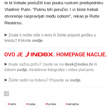
te bi trebale poslužiti kao pouka ruskom predsjedniku
Vladimir Putin. "Putinu bih poručio: I vi biste trebali
otvorenije raspravljati među sobom", rekao je Rutte
Reutersu.
Znate li nešto više o temi ili želite prijaviti grešku u
tekstu? Kliknite
ovdje
.
Imate važnu priču? Javite se na
desk@index.hr
ili
klikom
ovdje
. Atraktivne fotografije i videe plaćamo.
Želite raditi na Indexu? Prijavite se
ovdje
.
#
nato
#
rusija
#
turska
#
ukrajina