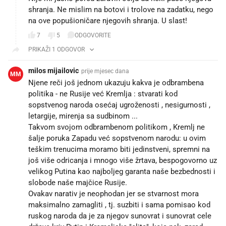
shranja. Ne mislim na botovi i trolove na zadatku, nego
na ove popušioničare njegovih shranja. U slast!
7
5
ODGOVORITE
PRIKAŽI 1 ODGOVOR
milos mijailovic
prije mjesec dana
MM
Njene reči još jednom ukazuju kakva je odbrambena
politika - ne Rusije već Kremlja : stvarati kod
sopstvenog naroda osećaj ugroženosti , nesigurnosti ,
letargije, mirenja sa sudbinom ...
Takvom svojom odbrambenom politikom , Kremlj ne
šalje poruka Zapadu već sopstvenom narodu: u ovim
teškim trenucima moramo biti jedinstveni, spremni na
još više odricanja i mnogo više žrtava, bespogovorno uz
velikog Putina kao najboljeg garanta naše bezbednosti i
slobode naše majčice Rusije.
Ovakav narativ je neophodan jer se stvarnost mora
maksimalno zamagliti , tj. suzbiti i sama pomisao kod
ruskog naroda da je za njegov sunovrat i sunovrat cele