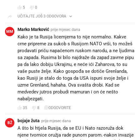
5
0
UČITAJTE JOŠ 3 ODGOVORA
Marko Marković
prije mjesec dana
MM
Kako je ta Rusija licemjerna to nije normalno. Kakve
crne pripreme za sukob s Rusijom NATO vrši, to možeš
prodavati priču napaćenom ruskom narodu, a ne ljudima
sa zapada. Rusima bi bilo najdraže da zapad zavrne pipu
pa da lako dobiju Ukrajinu, e neće ići Zaharova, to su
vaše puste želje. Kako gospođa se dotiče Grenlanda,
kao Rusiji je stalo do toga da USA ispuni svoje želje i
uzme Grenland, hahaha. Ova svašta drobi. Kad se
medvedev jutros probudi mamuran i on će nešto
nabaljezgati.
35
8
ODGOVORITE
bojaje žuta
prije mjesec dana
BŽ
A što bi htjela Rusija, da se EU i Nato razoruža dok
njene tvornice oružja rade punom parom.-nakon invazije