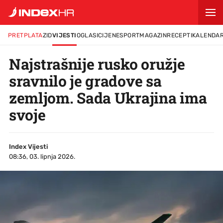
PRETPLATA
ZID
VIJESTI
OGLASI
CIJENE
SPORT
MAGAZIN
RECEPTI
KALENDA
Najstrašnije rusko oružje
sravnilo je gradove sa
zemljom. Sada Ukrajina ima
svoje
Index Vijesti
08:36, 03. lipnja 2026.