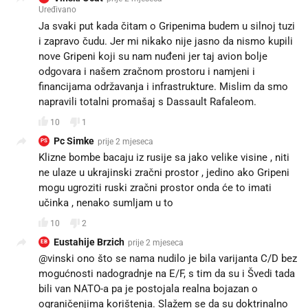
Uređivano
Ja svaki put kada čitam o Gripenima budem u silnoj tuzi
i zapravo čudu. Jer mi nikako nije jasno da nismo kupili
nove Gripeni koji su nam nuđeni jer taj avion bolje
odgovara i našem zračnom prostoru i namjeni i
financijama održavanja i infrastrukture. Mislim da smo
napravili totalni promašaj s Dassault Rafaleom.
10
1
Pc Simke
prije 2 mjeseca
PS
Klizne bombe bacaju iz rusije sa jako velike visine , niti
ne ulaze u ukrajinski zračni prostor , jedino ako Gripeni
mogu ugroziti ruski zračni prostor onda će to imati
učinka , nenako sumljam u to
10
2
Eustahije Brzich
prije 2 mjeseca
EB
@vinski ono što se nama nudilo je bila varijanta C/D bez
mogućnosti nadogradnje na E/F, s tim da su i Švedi tada
bili van NATO-a pa je postojala realna bojazan o
ograničenjima korištenja. Slažem se da su doktrinalno