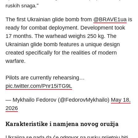
ruskih snaga."
The first Ukrainian glide bomb from
@BRAVE1ua
is
ready for combat deployment. Development took
17 months. The warhead weighs 250 kg. The
Ukrainian glide bomb features a unique design
created specifically for the realities of modern
warfare.
Pilots are currently rehearsing…
pic.twitter.com/Pnr15iTG9L
— Mykhailo Fedorov (@FedorovMykhailo)
May 18,
2026
Karakteristike i namjena novog oružja
Ukrajina se nada da će odgovor na rusku prijetnju biti