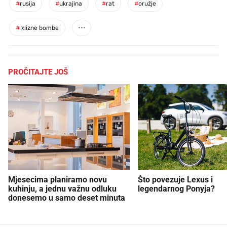
#
rusija
#
ukrajina
#
rat
#
oružje
#
klizne bombe
PROČITAJTE JOŠ
Mjesecima planiramo novu
Što povezuje Lexus i
kuhinju, a jednu važnu odluku
legendarnog Ponyja?
donesemo u samo deset minuta