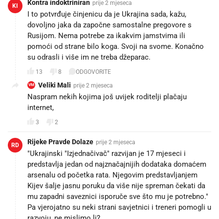
Kontra indoktriniran
prije 2 mjeseca
KI
I to potvrđuje činjenicu da je Ukrajina sada, kažu,
dovoljno jaka da započne samostalne pregovore s
Rusijom. Nema potrebe za ikakvim jamstvima ili
pomoći od strane bilo koga. Svoji na svome. Konačno
su odrasli i više im ne treba džeparac.
13
8
ODGOVORITE
Veliki Mali
prije 2 mjeseca
VM
Naspram nekih kojima još uvijek roditelji plačaju
internet,
3
2
Rijeke Pravde Dolaze
prije 2 mjeseca
RD
"Ukrajinski "Izjednačivač" razvijan je 17 mjeseci i
predstavlja jedan od najznačajnijih dodataka domaćem
arsenalu od početka rata. Njegovim predstavljanjem
Kijev šalje jasnu poruku da više nije spreman čekati da
mu zapadni saveznici isporuče sve što mu je potrebno."
Pa vjerojatno su neki strani savjetnici i treneri pomogli u
razvoju, ne mislimo li?