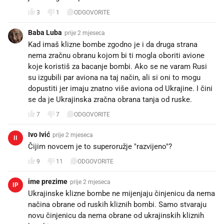
3
1
ODGOVORITE
Baba Luba
prije 2 mjeseca
Kad imaš klizne bombe zgodno je i da druga strana
nema zračnu obranu kojom bi ti mogla oboriti avione
koje koristiš za bacanje bombi. Ako se ne varam Rusi
su izgubili par aviona na taj način, ali si oni to mogu
dopustiti jer imaju znatno više aviona od Ukrajine. I čini
se da je Ukrajinska zračna obrana tanja od ruske.
7
7
ODGOVORITE
Ivo Ivić
prije 2 mjeseca
II
Čijim novcem je to superoružje "razvijeno"?
9
11
ODGOVORITE
ime prezime
prije 2 mjeseca
IP
Ukrajinske klizne bombe ne mijenjaju činjenicu da nema
načina obrane od ruskih kliznih bombi. Samo stvaraju
novu činjenicu da nema obrane od ukrajinskih kliznih