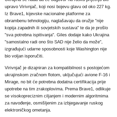
upravo Virivnjač, koji nosi bojevu glavu od oko 227 kg.
Iz Brave1, kijevske nacionalne platforme za
obrambenu tehnologiju, naglašavaju da oružje "nije
kopija zapadnih ili sovjetskih sustava" te da je prošlo
"sva potrebna ispitivanja". Giles dodaje kako Ukrajina
"samostalno radi ono što SAD nije želio da može",
izgrađujući udarne sposobnosti koje Washington nije
bio voljan isporučiti.
Virivnjač je dizajniran za kompatibilnost s postojećom
ukrajinskom zračnom flotom, uključujući avione F-16 i
Mirage, no bit će potrebna dodatna certifikacija prije
upotrebe na tim zrakoplovima. Prema Brave1, odlikuje
se visokopreciznim ciljanjem i modernim algoritmima
za navođenje, osmišljenim za izbjegavanje ruskog
elektroničkog ometanja.