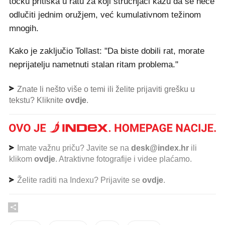
točku pritiska u ratu za koji stručnjaci kažu da se neće
odlučiti jednim oružjem, već kumulativnom težinom
mnogih.
Kako je zaključio Tollast: "Da biste dobili rat, morate
neprijatelju nametnuti stalan ritam problema."
Znate li nešto više o temi ili želite prijaviti grešku u
tekstu? Kliknite
ovdje
.
Imate važnu priču? Javite se na
desk@index.hr
ili
klikom
ovdje
. Atraktivne fotografije i videe plaćamo.
Želite raditi na Indexu? Prijavite se
ovdje
.