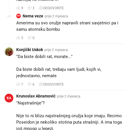
9
3
ODGOVORITE
Nema veze
prije 2 mjeseca
NV
Amerima su svo oružje napravili strani savjetnici pa i
samu atomsku bombu
5
0
Konjički Uskok
prije 2 mjeseca
"Da biste dobili rat, morate..."
Da biste dobili rat, trebaju vam ljudi, kojih vi,
jednostavno, nemate
7
6
ODGOVORITE
Krunoslav Abramović
prije 2 mjeseca
KA
"Najstrašnije"?
Nije to ni blizu najstrašnijeg oružja koje imaju. Recimo
Poseidon je nekoliko stotina puta strašniji. A ima toga
još mnogo u lepezi.