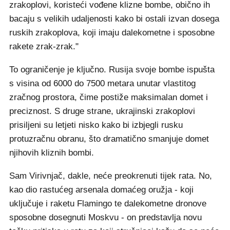
zrakoplovi, koristeći vođene klizne bombe, obično ih
bacaju s velikih udaljenosti kako bi ostali izvan dosega
ruskih zrakoplova, koji imaju dalekometne i sposobne
rakete zrak-zrak."
To ograničenje je ključno. Rusija svoje bombe ispušta
s visina od 6000 do 7500 metara unutar vlastitog
zračnog prostora, čime postiže maksimalan domet i
preciznost. S druge strane, ukrajinski zrakoplovi
prisiljeni su letjeti nisko kako bi izbjegli rusku
protuzračnu obranu, što dramatično smanjuje domet
njihovih kliznih bombi.
Sam Virivnjač, dakle, neće preokrenuti tijek rata. No,
kao dio rastućeg arsenala domaćeg oružja - koji
uključuje i raketu Flamingo te dalekometne dronove
sposobne dosegnuti Moskvu - on predstavlja novu