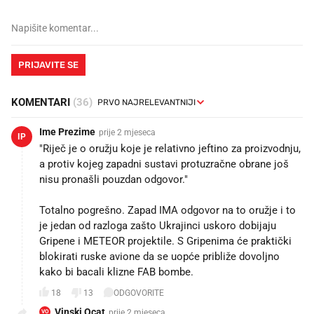
PRIJAVITE SE
KOMENTARI
(36)
Ime Prezime
prije 2 mjeseca
IP
"Riječ je o oružju koje je relativno jeftino za proizvodnju,
a protiv kojeg zapadni sustavi protuzračne obrane još
nisu pronašli pouzdan odgovor."
Totalno pogrešno. Zapad IMA odgovor na to oružje i to
je jedan od razloga zašto Ukrajinci uskoro dobijaju
Gripene i METEOR projektile. S Gripenima će praktički
blokirati ruske avione da se uopće približe dovoljno
kako bi bacali klizne FAB bombe.
18
13
ODGOVORITE
Vinski Ocat
prije 2 mjeseca
VO