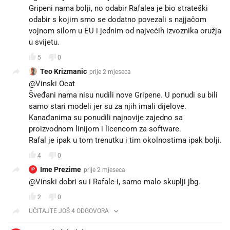
Gripeni nama bolji, no odabir Rafalea je bio strateški
odabir s kojim smo se dodatno povezali s najjačom
vojnom silom u EU i jednim od najvećih izvoznika oružja
u svijetu.
5
0
Teo Krizmanic
prije 2 mjeseca
@Vinski Ocat
Šveđani nama nisu nudili nove Gripene. U ponudi su bili
samo stari modeli jer su za njih imali dijelove.
Kanađanima su ponudili najnovije zajedno sa
proizvodnom linijom i licencom za software.
Rafal je ipak u tom trenutku i tim okolnostima ipak bolji.
4
0
Ime Prezime
prije 2 mjeseca
IP
@Vinski dobri su i Rafale-i, samo malo skuplji jbg.
2
0
UČITAJTE JOŠ 4 ODGOVORA