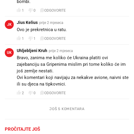
bombi.
1
0
ODGOVORITE
Jius Kelius
prije 2 mjeseca
JK
Ovo je prekretnica u ratu.
1
1
ODGOVORITE
Uhljebljeni Kruh
prije 2 mjeseca
UK
Bravo, zanima me koliko će Ukraina platiti ovi
zajebanciju sa Gripenima mislim pri tome koliko će im
još zemlje nestati.
Ovi komentari koji navijaju za nekakve avione, naivni ste
ili su djeca na tipkovnici.
2
0
ODGOVORITE
JOŠ 5 KOMENTARA
PROČITAJTE JOŠ