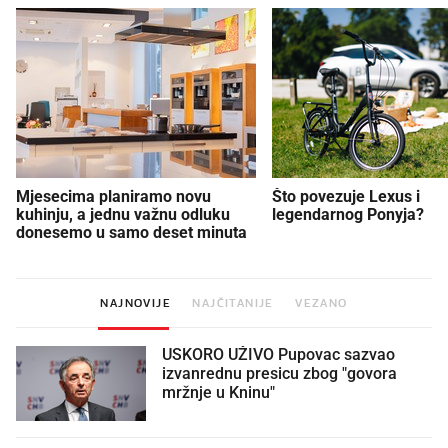
Mjesecima planiramo novu
Što povezuje Lexus i
kuhinju, a jednu važnu odluku
legendarnog Ponyja?
donesemo u samo deset minuta
NAJNOVIJE
NAJČITANIJE
VEZANO
USKORO UŽIVO Pupovac sazvao
izvanrednu presicu zbog "govora
mržnje u Kninu"