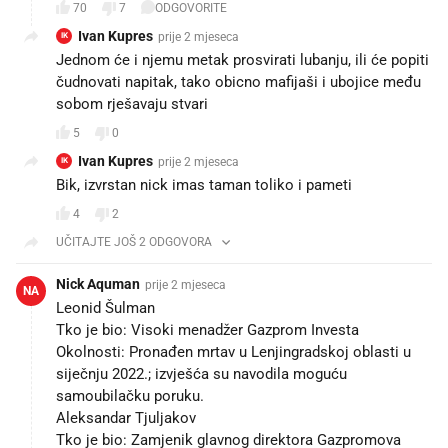
70
7
ODGOVORITE
Ivan Kupres
prije 2 mjeseca
IK
Jednom će i njemu metak prosvirati lubanju, ili će popiti
čudnovati napitak, tako obicno mafijaši i ubojice među
sobom rješavaju stvari
5
0
Ivan Kupres
prije 2 mjeseca
IK
Bik, izvrstan nick imas taman toliko i pameti
4
2
UČITAJTE JOŠ 2 ODGOVORA
Nick Aquman
prije 2 mjeseca
NA
Leonid Šulman
Tko je bio: Visoki menadžer Gazprom Investa
Okolnosti: Pronađen mrtav u Lenjingradskoj oblasti u
siječnju 2022.; izvješća su navodila moguću
samoubilačku poruku.
Aleksandar Tjuljakov
Tko je bio: Zamjenik glavnog direktora Gazpromova