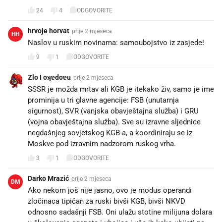
24
4
ODGOVORITE
hrvoje horvat
prije 2 mjeseca
HH
Naslov u ruskim novinama: samoubojstvo iz zasjede!
9
1
ODGOVORITE
Zlo I oʞɐdoɐu
prije 2 mjeseca
SSSR je možda mrtav ali KGB je itekako živ, samo je ime
prominija u tri glavne agencije: FSB (unutarnja
sigurnost), SVR (vanjska obavještajna služba) i GRU
(vojna obavještajna služba). Sve su izravne sljednice
negdašnjeg sovjetskog KGB-a, a koordiniraju se iz
Moskve pod izravnim nadzorom ruskog vrha. 🫵😡
3
1
ODGOVORITE
Darko Mrazić
prije 2 mjeseca
DM
Ako nekom još nije jasno, ovo je modus operandi
zločinaca tipičan za ruski bivši KGB, bivši NKVD
odnosno sadašnji FSB. Oni ulažu stotine milijuna dolara