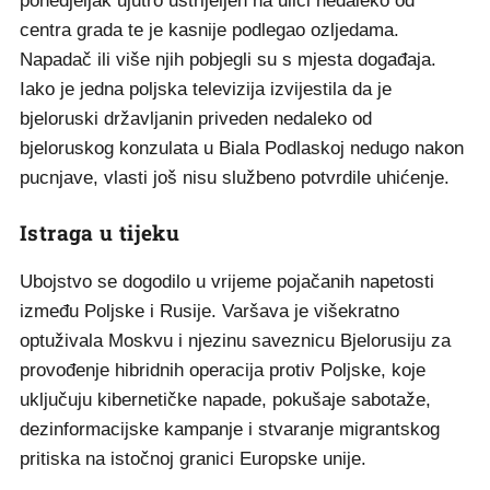
ponedjeljak ujutro ustrijeljen na ulici nedaleko od
centra grada te je kasnije podlegao ozljedama.
Napadač ili više njih pobjegli su s mjesta događaja.
Iako je jedna poljska televizija izvijestila da je
bjeloruski državljanin priveden nedaleko od
bjeloruskog konzulata u Biala Podlaskoj nedugo nakon
pucnjave, vlasti još nisu službeno potvrdile uhićenje.
Istraga u tijeku
Ubojstvo se dogodilo u vrijeme pojačanih napetosti
između Poljske i Rusije. Varšava je višekratno
optuživala Moskvu i njezinu saveznicu Bjelorusiju za
provođenje hibridnih operacija protiv Poljske, koje
uključuju kibernetičke napade, pokušaje sabotaže,
dezinformacijske kampanje i stvaranje migrantskog
pritiska na istočnoj granici Europske unije.