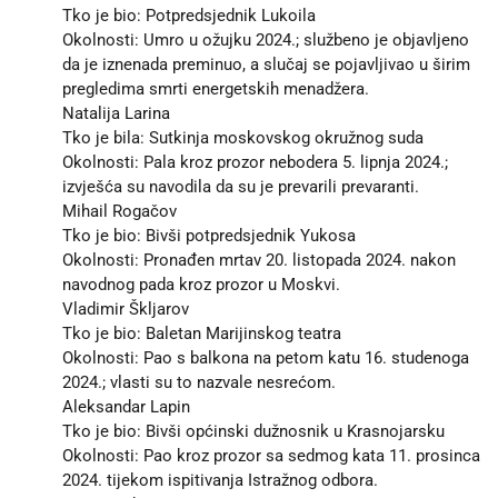
Tko je bio: Potpredsjednik Lukoila
Okolnosti: Umro u ožujku 2024.; službeno je objavljeno
da je iznenada preminuo, a slučaj se pojavljivao u širim
pregledima smrti energetskih menadžera.
Natalija Larina
Tko je bila: Sutkinja moskovskog okružnog suda
Okolnosti: Pala kroz prozor nebodera 5. lipnja 2024.;
izvješća su navodila da su je prevarili prevaranti.
Mihail Rogačov
Tko je bio: Bivši potpredsjednik Yukosa
Okolnosti: Pronađen mrtav 20. listopada 2024. nakon
navodnog pada kroz prozor u Moskvi.
Vladimir Škljarov
Tko je bio: Baletan Marijinskog teatra
Okolnosti: Pao s balkona na petom katu 16. studenoga
2024.; vlasti su to nazvale nesrećom.
Aleksandar Lapin
Tko je bio: Bivši općinski dužnosnik u Krasnojarsku
Okolnosti: Pao kroz prozor sa sedmog kata 11. prosinca
2024. tijekom ispitivanja Istražnog odbora.