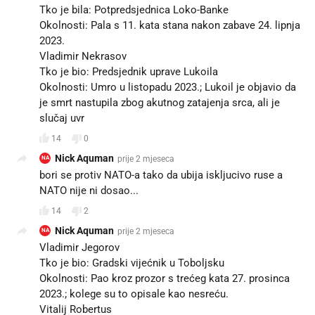
Tko je bila: Potpredsjednica Loko-Banke
Okolnosti: Pala s 11. kata stana nakon zabave 24. lipnja
2023.
Vladimir Nekrasov
Tko je bio: Predsjednik uprave Lukoila
Okolnosti: Umro u listopadu 2023.; Lukoil je objavio da
je smrt nastupila zbog akutnog zatajenja srca, ali je
slučaj uvr
14
0
Nick Aquman
prije 2 mjeseca
NA
bori se protiv NATO-a tako da ubija iskljucivo ruse a
NATO nije ni dosao...
14
2
Nick Aquman
prije 2 mjeseca
NA
Vladimir Jegorov
Tko je bio: Gradski vijećnik u Toboljsku
Okolnosti: Pao kroz prozor s trećeg kata 27. prosinca
2023.; kolege su to opisale kao nesreću.
Vitalij Robertus