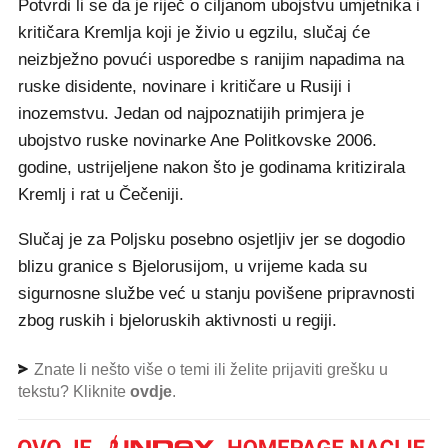
Potvrdi li se da je riječ o ciljanom ubojstvu umjetnika i
kritičara Kremlja koji je živio u egzilu, slučaj će
neizbježno povući usporedbe s ranijim napadima na
ruske disidente, novinare i kritičare u Rusiji i
inozemstvu. Jedan od najpoznatijih primjera je
ubojstvo ruske novinarke Ane Politkovske 2006.
godine, ustrijeljene nakon što je godinama kritizirala
Kremlj i rat u Čečeniji.
Slučaj je za Poljsku posebno osjetljiv jer se dogodio
blizu granice s Bjelorusijom, u vrijeme kada su
sigurnosne službe već u stanju povišene pripravnosti
zbog ruskih i bjeloruskih aktivnosti u regiji.
Znate li nešto više o temi ili želite prijaviti grešku u
tekstu? Kliknite
ovdje
.