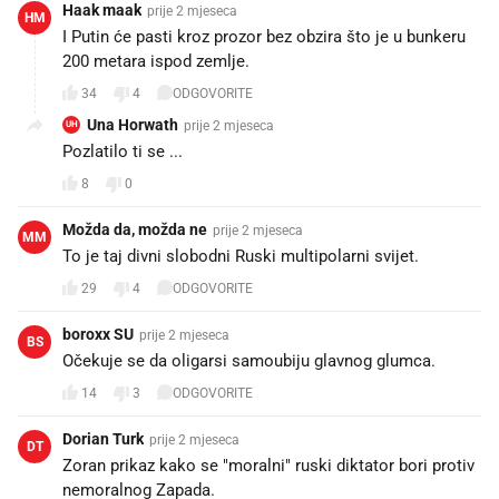
Haak maak
prije 2 mjeseca
HM
I Putin će pasti kroz prozor bez obzira što je u bunkeru
200 metara ispod zemlje.
34
4
ODGOVORITE
Una Horwath
prije 2 mjeseca
UH
Pozlatilo ti se ...
8
0
Možda da, možda ne
prije 2 mjeseca
MM
To je taj divni slobodni Ruski multipolarni svijet.
29
4
ODGOVORITE
boroxx SU
prije 2 mjeseca
BS
Očekuje se da oligarsi samoubiju glavnog glumca.
14
3
ODGOVORITE
Dorian Turk
prije 2 mjeseca
DT
Zoran prikaz kako se "moralni" ruski diktator bori protiv
nemoralnog Zapada.