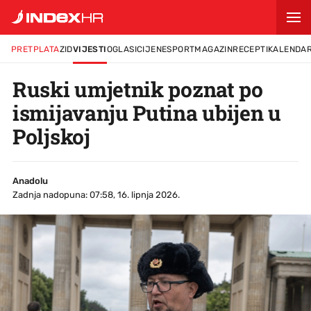
PRETPLATA
ZID
VIJESTI
OGLASI
CIJENE
SPORT
MAGAZIN
RECEPTI
KALENDA
Ruski umjetnik poznat po
ismijavanju Putina ubijen u
Poljskoj
Anadolu
Zadnja nadopuna: 07:58, 16. lipnja 2026.