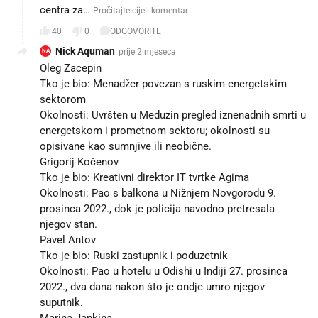
centra za…
Pročitajte cijeli komentar
40
0
ODGOVORITE
Nick Aquman
prije 2 mjeseca
NA
Oleg Zacepin
Tko je bio: Menadžer povezan s ruskim energetskim
sektorom
Okolnosti: Uvršten u Meduzin pregled iznenadnih smrti u
energetskom i prometnom sektoru; okolnosti su
opisivane kao sumnjive ili neobične.
Grigorij Kočenov
Tko je bio: Kreativni direktor IT tvrtke Agima
Okolnosti: Pao s balkona u Nižnjem Novgorodu 9.
prosinca 2022., dok je policija navodno pretresala
njegov stan.
Pavel Antov
Tko je bio: Ruski zastupnik i poduzetnik
Okolnosti: Pao u hotelu u Odishi u Indiji 27. prosinca
2022., dva dana nakon što je ondje umro njegov
suputnik.
Marina Jankina