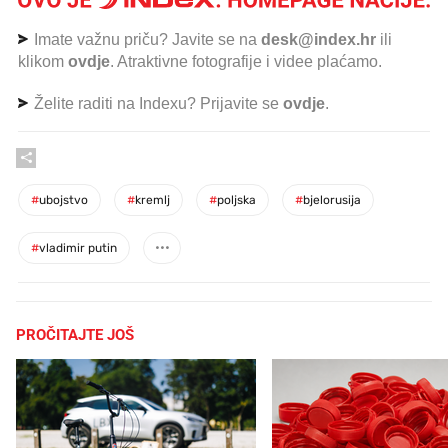
Imate važnu priču? Javite se na
desk@index.hr
ili
klikom
ovdje
. Atraktivne fotografije i videe plaćamo.
Želite raditi na Indexu? Prijavite se
ovdje
.
#
ubojstvo
#
kremlj
#
poljska
#
bjelorusija
#
vladimir putin
PROČITAJTE JOŠ