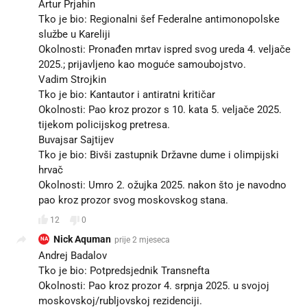
Artur Prjahin
Tko je bio: Regionalni šef Federalne antimonopolske
službe u Kareliji
Okolnosti: Pronađen mrtav ispred svog ureda 4. veljače
2025.; prijavljeno kao moguće samoubojstvo.
Vadim Strojkin
Tko je bio: Kantautor i antiratni kritičar
Okolnosti: Pao kroz prozor s 10. kata 5. veljače 2025.
tijekom policijskog pretresa.
Buvajsar Sajtijev
Tko je bio: Bivši zastupnik Državne dume i olimpijski
hrvač
Okolnosti: Umro 2. ožujka 2025. nakon što je navodno
pao kroz prozor svog moskovskog stana.
12
0
Nick Aquman
prije 2 mjeseca
NA
Andrej Badalov
Tko je bio: Potpredsjednik Transnefta
Okolnosti: Pao kroz prozor 4. srpnja 2025. u svojoj
moskovskoj/rubljovskoj rezidenciji.