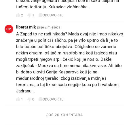
u školovanje agenata i ubojica i uče ih kako ubijati na
tuđem teritoriju. Kukavice zločinačke.
2
1
ODGOVORITE
liberat mik
prije 2 mjeseca
LM
A Zapad to ne radi nikada? Mada ovaj nije imao nikakvo
značenje u politici i slično, pa je vrlo upitno da li je to
bilo uopće političko ubojstvo. Očigledno se zamerio
nekim drugim još jačim rusofobima koji izgleda nisu
mogli trpeti njegov srp i čekić koji je nosio. Dakle,
zaključak - Moskva sa time nema nikakve veze. Ali bilo
bi dobro uloviti Garija Kasparova koji je na
međunarodnoj tjeralici zbog izazivanja mržnje i
terorizma, a taj lik se sada negdje kupa po hrvatskom
Jadranu...
1
0
ODGOVORITE
JOŠ 20 KOMENTARA