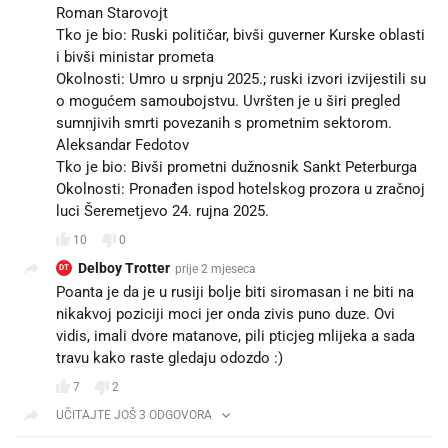
Roman Starovojt
Tko je bio: Ruski političar, bivši guverner Kurske oblasti
i bivši ministar prometa
Okolnosti: Umro u srpnju 2025.; ruski izvori izvijestili su
o mogućem samoubojstvu. Uvršten je u širi pregled
sumnjivih smrti povezanih s prometnim sektorom.
Aleksandar Fedotov
Tko je bio: Bivši prometni dužnosnik Sankt Peterburga
Okolnosti: Pronađen ispod hotelskog prozora u zračnoj
luci Šeremetjevo 24. rujna 2025.
10
0
Delboy Trotter
prije 2 mjeseca
DT
Poanta je da je u rusiji bolje biti siromasan i ne biti na
nikakvoj poziciji moci jer onda zivis puno duze. Ovi
vidis, imali dvore matanove, pili pticjeg mlijeka a sada
travu kako raste gledaju odozdo :)
7
2
UČITAJTE JOŠ 3 ODGOVORA