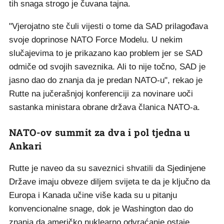
tih snaga strogo je čuvana tajna.
"Vjerojatno ste čuli vijesti o tome da SAD prilagođava
svoje doprinose NATO Force Modelu. U nekim
slučajevima to je prikazano kao problem jer se SAD
odmiče od svojih saveznika. Ali to nije točno, SAD je
jasno dao do znanja da je predan NATO-u", rekao je
Rutte na jučerašnjoj konferenciji za novinare uoči
sastanka ministara obrane država članica NATO-a.
NATO-ov summit za dva i pol tjedna u
Ankari
Rutte je naveo da su saveznici shvatili da Sjedinjene
Države imaju obveze diljem svijeta te da je ključno da
Europa i Kanada učine više kada su u pitanju
konvencionalne snage, dok je Washington dao do
znanja da američko nuklearno odvraćanje ostaje