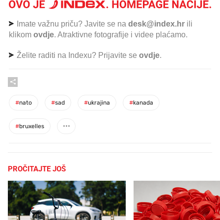
Imate važnu priču? Javite se na
desk@index.hr
ili
klikom
ovdje
. Atraktivne fotografije i videe plaćamo.
Želite raditi na Indexu? Prijavite se
ovdje
.
#
nato
#
sad
#
ukrajina
#
kanada
#
bruxelles
PROČITAJTE JOŠ