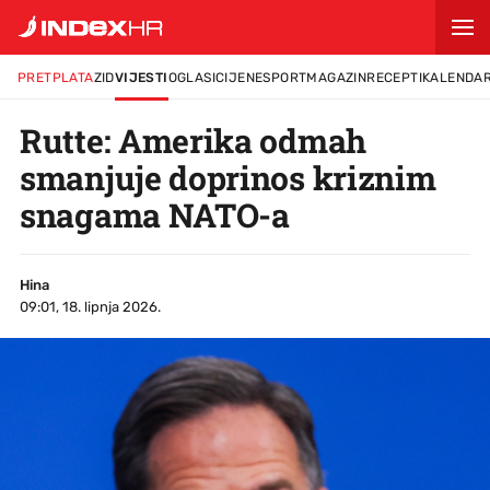
PRETPLATA
ZID
VIJESTI
OGLASI
CIJENE
SPORT
MAGAZIN
RECEPTI
KALENDA
Rutte: Amerika odmah
smanjuje doprinos kriznim
snagama NATO-a
Hina
09:01, 18. lipnja 2026.