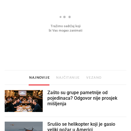
Što povezuje Lexus i
Kako su im čepovi boca d
legendarnog Ponyja?
nagradu od 10.000 eura
vjerovali"
NAJNOVIJE
NAJČITANIJE
VEZANO
Zašto su grupe pametnije od
pojedinaca? Odgovor nije prosjek
mišljenja
Srušio se helikopter koji je gasio
veliki požar u Americi