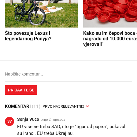
Što povezuje Lexus i
Kako su im čepovi boca d
legendarnog Ponyja?
nagradu od 10.000 eura
vjerovali"
PRIJAVITE SE
KOMENTARI
(11)
Sonja Vuco
prije 2 mjeseca
SV
EU više ne treba SAD, i to je "tigar od papira", pokazali
su Iranci. EU treba Ukrajinu.