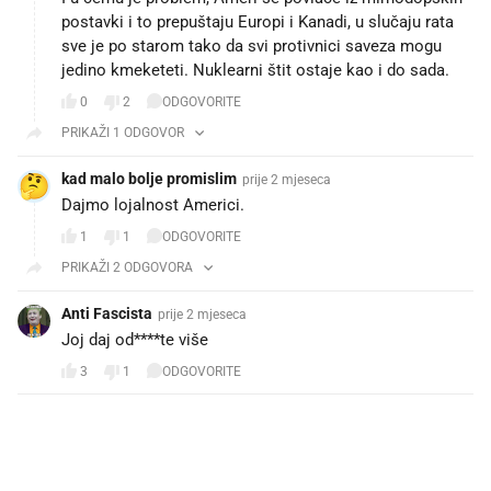
postavki i to prepuštaju Europi i Kanadi, u slučaju rata
sve je po starom tako da svi protivnici saveza mogu
jedino kmeketeti. Nuklearni štit ostaje kao i do sada.
0
2
ODGOVORITE
PRIKAŽI 1 ODGOVOR
kad malo bolje promislim
prije 2 mjeseca
Dajmo lojalnost Americi.
1
1
ODGOVORITE
PRIKAŽI 2 ODGOVORA
Anti Fascista
prije 2 mjeseca
Joj daj od****te više
3
1
ODGOVORITE
PROČITAJTE JOŠ