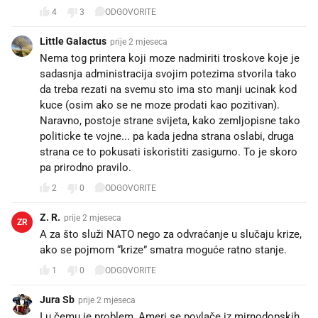
4
3
ODGOVORITE
Little Galactus
prije 2 mjeseca
Nema tog printera koji moze nadmiriti troskove koje je
sadasnja administracija svojim potezima stvorila tako
da treba rezati na svemu sto ima sto manji ucinak kod
kuce (osim ako se ne moze prodati kao pozitivan).
Naravno, postoje strane svijeta, kako zemljopisne tako
politicke te vojne... pa kada jedna strana oslabi, druga
strana ce to pokusati iskoristiti zasigurno. To je skoro
pa prirodno pravilo.
2
0
ODGOVORITE
Z. R.
prije 2 mjeseca
ZR
A za što služi NATO nego za odvraćanje u slučaju krize,
ako se pojmom “krize” smatra moguće ratno stanje.
1
0
ODGOVORITE
Jura Sb
prije 2 mjeseca
I u čemu je problem, Ameri se povlače iz mirnodopskih