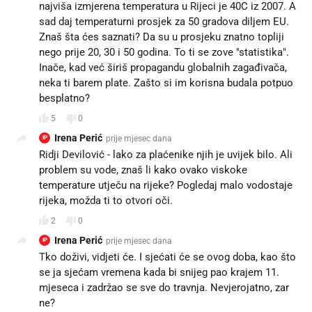
najviša izmjerena temperatura u Rijeci je 40C iz 2007. A
sad daj temperaturni prosjek za 50 gradova diljem EU.
Znaš šta ćes saznati? Da su u prosjeku znatno topliji
nego prije 20, 30 i 50 godina. To ti se zove "statistika".
Inače, kad već širiš propagandu globalnih zagađivača,
neka ti barem plate. Zašto si im korisna budala potpuo
besplatno?
5
0
Irena Perić
prije mjesec dana
IP
Ridji Devilović - lako za plaćenike njih je uvijek bilo. Ali
problem su vode, znaš li kako ovako viskoke
temperature utječu na rijeke? Pogledaj malo vodostaje
rijeka, možda ti to otvori oči.
2
0
Irena Perić
prije mjesec dana
IP
Tko doživi, vidjeti će. I sjećati će se ovog doba, kao što
se ja sjećam vremena kada bi snijeg pao krajem 11.
mjeseca i zadržao se sve do travnja. Nevjerojatno, zar
ne?