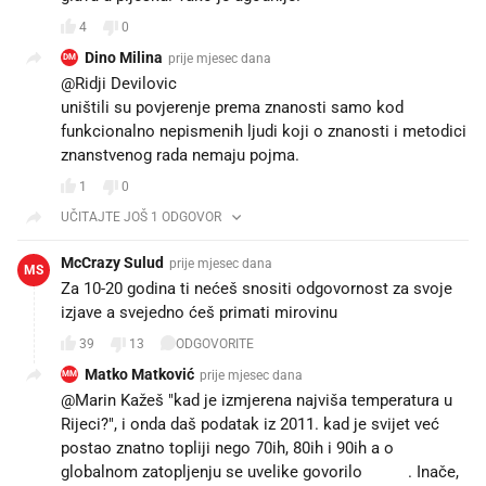
4
0
Dino Milina
prije mjesec dana
DM
@Ridji Devilovic
uništili su povjerenje prema znanosti samo kod
funkcionalno nepismenih ljudi koji o znanosti i metodici
znanstvenog rada nemaju pojma.
1
0
UČITAJTE JOŠ 1 ODGOVOR
McCrazy Sulud
prije mjesec dana
MS
Za 10-20 godina ti nećeš snositi odgovornost za svoje
izjave a svejedno ćeš primati mirovinu
39
13
ODGOVORITE
Matko Matković
prije mjesec dana
MM
@Marin Kažeš "kad je izmjerena najviša temperatura u
Rijeci?", i onda daš podatak iz 2011. kad je svijet već
postao znatno topliji nego 70ih, 80ih i 90ih a o
globalnom zatopljenju se uvelike govorilo 🤡😂. Inače,