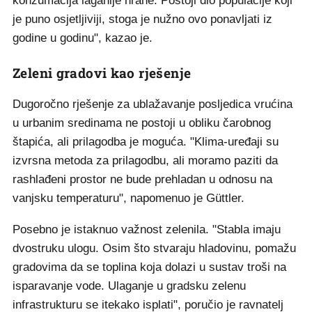
konzumacija laganije hrane. Postoji dio populacije koji
je puno osjetljiviji, stoga je nužno ovo ponavljati iz
godine u godinu", kazao je.
Zeleni gradovi kao rješenje
Dugoročno rješenje za ublažavanje posljedica vrućina
u urbanim sredinama ne postoji u obliku čarobnog
štapića, ali prilagodba je moguća. "Klima-uređaji su
izvrsna metoda za prilagodbu, ali moramo paziti da
rashlađeni prostor ne bude prehladan u odnosu na
vanjsku temperaturu", napomenuo je Güttler.
Posebno je istaknuo važnost zelenila. "Stabla imaju
dvostruku ulogu. Osim što stvaraju hladovinu, pomažu
gradovima da se toplina koja dolazi u sustav troši na
isparavanje vode. Ulaganje u gradsku zelenu
infrastrukturu se itekako isplati", poručio je ravnatelj