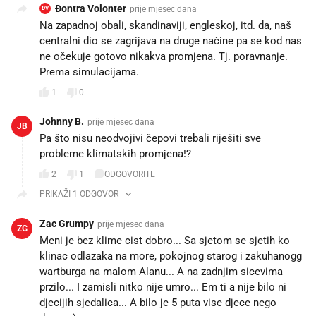
Đontra Volonter
prije mjesec dana
ĐV
Na zapadnoj obali, skandinaviji, engleskoj, itd. da, naš
centralni dio se zagrijava na druge načine pa se kod nas
ne očekuje gotovo nikakva promjena. Tj. poravnanje.
Prema simulacijama.
1
0
Johnny B.
prije mjesec dana
JB
Pa što nisu neodvojivi čepovi trebali riješiti sve
probleme klimatskih promjena!?
2
1
ODGOVORITE
PRIKAŽI 1 ODGOVOR
Zac Grumpy
prije mjesec dana
ZG
Meni je bez klime cist dobro... Sa sjetom se sjetih ko
klinac odlazaka na more, pokojnog starog i zakuhanogg
wartburga na malom Alanu... A na zadnjim sicevima
przilo... I zamisli nitko nije umro... Em ti a nije bilo ni
djecijih sjedalica... A bilo je 5 puta vise djece nego