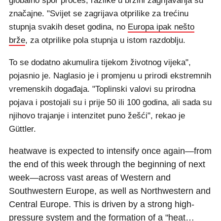
globalno spor proces, razlike u brzini zagrijavanja su
značajne. "Svijet se zagrijava otprilike za trećinu
stupnja svakih deset godina, no
Europa ipak nešto
brže
, za otprilike pola stupnja u istom razdoblju.
To se dodatno akumulira tijekom životnog vijeka",
pojasnio je. Naglasio je i promjenu u prirodi ekstremnih
vremenskih događaja. "Toplinski valovi su prirodna
pojava i postojali su i prije 50 ili 100 godina, ali sada su
njihovo trajanje i intenzitet puno žešći", rekao je
Güttler.
heatwave is expected to intensify once again—from
the end of this week through the beginning of next
week—across vast areas of Western and
Southwestern Europe, as well as Northwestern and
Central Europe. This is driven by a strong high-
pressure system and the formation of a "heat…