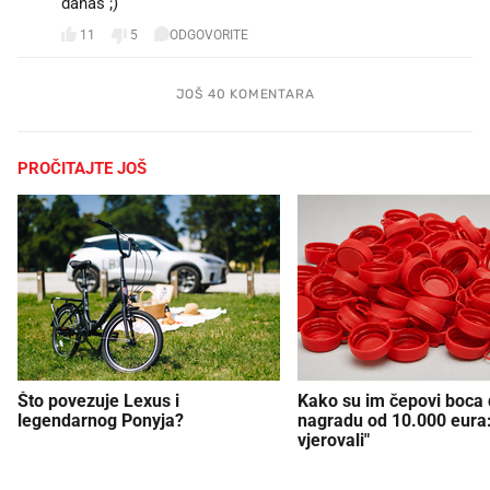
danas ;)
11
5
ODGOVORITE
JOŠ 40 KOMENTARA
PROČITAJTE JOŠ
Što povezuje Lexus i
Kako su im čepovi boca d
legendarnog Ponyja?
nagradu od 10.000 eura
vjerovali"