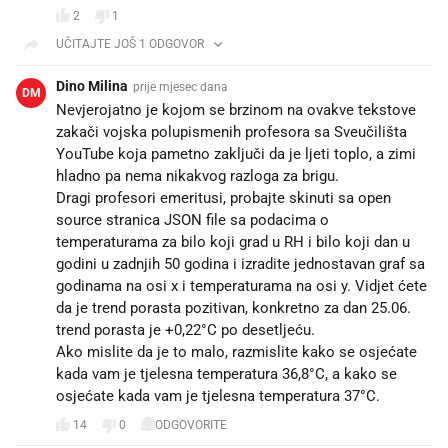
2
1
UČITAJTE JOŠ 1 ODGOVOR
Dino Milina
prije mjesec dana
DM
Nevjerojatno je kojom se brzinom na ovakve tekstove
zakači vojska polupismenih profesora sa Sveučilišta
YouTube koja pametno zaključi da je ljeti toplo, a zimi
hladno pa nema nikakvog razloga za brigu.
Dragi profesori emeritusi, probajte skinuti sa open
source stranica JSON file sa podacima o
temperaturama za bilo koji grad u RH i bilo koji dan u
godini u zadnjih 50 godina i izradite jednostavan graf sa
godinama na osi x i temperaturama na osi y. Vidjet ćete
da je trend porasta pozitivan, konkretno za dan 25.06.
trend porasta je +0,22°C po desetljeću.
Ako mislite da je to malo, razmislite kako se osjećate
kada vam je tjelesna temperatura 36,8°C, a kako se
osjećate kada vam je tjelesna temperatura 37°C.
14
0
ODGOVORITE