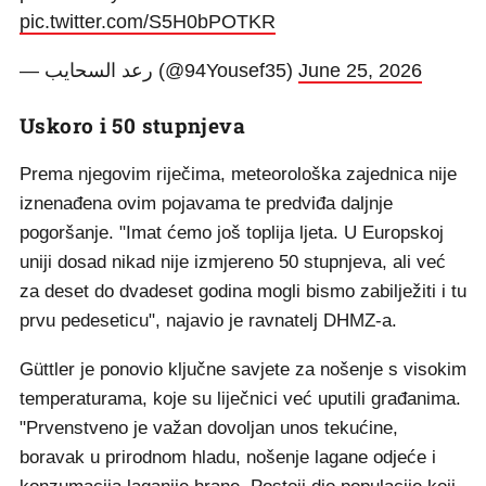
pic.twitter.com/S5H0bPOTKR
— رعد السحايب (@94Yousef35)
June 25, 2026
Uskoro i 50 stupnjeva
Prema njegovim riječima, meteorološka zajednica nije
iznenađena ovim pojavama te predviđa daljnje
pogoršanje. "Imat ćemo još toplija ljeta. U Europskoj
uniji dosad nikad nije izmjereno 50 stupnjeva, ali već
za deset do dvadeset godina mogli bismo zabilježiti i tu
prvu pedeseticu", najavio je ravnatelj DHMZ-a.
Güttler je ponovio ključne savjete za nošenje s visokim
temperaturama, koje su liječnici već uputili građanima.
"Prvenstveno je važan dovoljan unos tekućine,
boravak u prirodnom hladu, nošenje lagane odjeće i