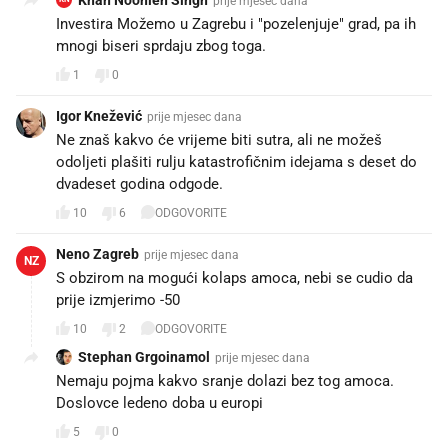
prije mjesec dana
Investira Možemo u Zagrebu i "pozelenjuje" grad, pa ih
mnogi biseri sprdaju zbog toga.
1
0
Igor Knežević
prije mjesec dana
Ne znaš kakvo će vrijeme biti sutra, ali ne možeš
odoljeti plašiti rulju katastrofičnim idejama s deset do
dvadeset godina odgode.
10
6
ODGOVORITE
Neno Zagreb
prije mjesec dana
NZ
S obzirom na mogući kolaps amoca, nebi se cudio da
prije izmjerimo -50
10
2
ODGOVORITE
Stephan Grgoinamol
prije mjesec dana
Nemaju pojma kakvo sranje dolazi bez tog amoca.
Doslovce ledeno doba u europi
5
0