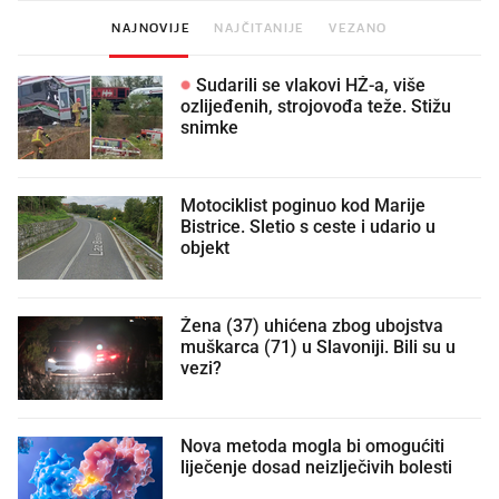
NAJNOVIJE
NAJČITANIJE
VEZANO
Sudarili se vlakovi HŽ-a, više
ozlijeđenih, strojovođa teže. Stižu
snimke
Motociklist poginuo kod Marije
Bistrice. Sletio s ceste i udario u
objekt
Žena (37) uhićena zbog ubojstva
muškarca (71) u Slavoniji. Bili su u
vezi?
Nova metoda mogla bi omogućiti
liječenje dosad neizlječivih bolesti