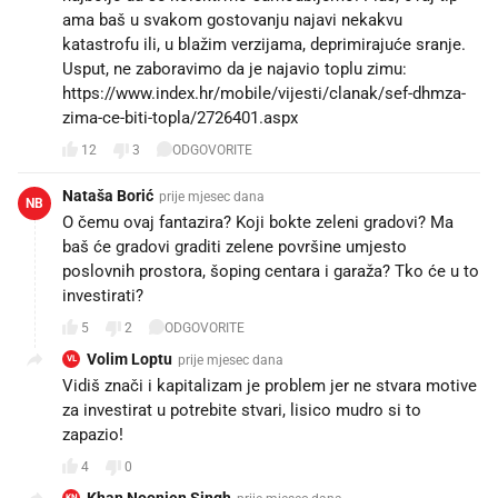
ama baš u svakom gostovanju najavi nekakvu
katastrofu ili, u blažim verzijama, deprimirajuće sranje.
Usput, ne zaboravimo da je najavio toplu zimu:
https://www.index.hr/mobile/vijesti/clanak/sef-dhmza-
zima-ce-biti-topla/2726401.aspx
12
3
ODGOVORITE
Nataša Borić
prije mjesec dana
NB
O čemu ovaj fantazira? Koji bokte zeleni gradovi? Ma
baš će gradovi graditi zelene površine umjesto
poslovnih prostora, šoping centara i garaža? Tko će u to
investirati?
5
2
ODGOVORITE
Volim Loptu
prije mjesec dana
VL
Vidiš znači i kapitalizam je problem jer ne stvara motive
za investirat u potrebite stvari, lisico mudro si to
zapazio!
4
0
Khan Noonien Singh
KN