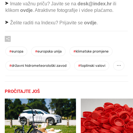
Imate važnu priču? Javite se na
desk@index.hr
ili
klikom
ovdje
. Atraktivne fotografije i videe plaćamo.
Želite raditi na Indexu? Prijavite se
ovdje
.
#
europa
#
europska unija
#
klimatske promjene
#
državni hidrometeorološki zavod
#
toplinski valovi
PROČITAJTE JOŠ