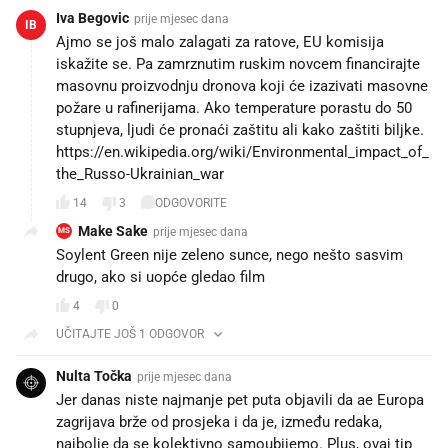
Iva Begovic
prije mjesec dana
IB
Ajmo se još malo zalagati za ratove, EU komisija
iskažite se. Pa zamrznutim ruskim novcem financirajte
masovnu proizvodnju dronova koji će izazivati masovne
požare u rafinerijama. Ako temperature porastu do 50
stupnjeva, ljudi će pronaći zaštitu ali kako zaštiti biljke.
https://en.wikipedia.org/wiki/Environmental_impact_of_
the_Russo-Ukrainian_war
14
3
ODGOVORITE
Make Sake
prije mjesec dana
MS
Soylent Green nije zeleno sunce, nego nešto sasvim
drugo, ako si uopće gledao film
4
0
UČITAJTE JOŠ 1 ODGOVOR
Nulta Točka
prije mjesec dana
Jer danas niste najmanje pet puta objavili da ae Europa
zagrijava brže od prosjeka i da je, između redaka,
najbolje da se kolektivno samoubijemo. Plus, ovaj tip