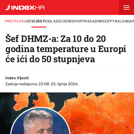
PRETPLATA
ZID
VIJESTI
OGLASI
CIJENE
SPORT
MAGAZIN
RECEPTI
KALENDA
Šef DHMZ-a: Za 10 do 20
godina temperature u Europi
će ići do 50 stupnjeva
Index Vijesti
Zadnja nadopuna: 22:08, 25. lipnja 2026.