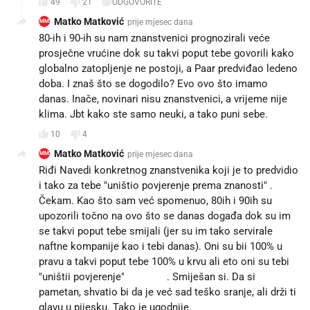
49
21
ODGOVORITE
Matko Matković
prije mjesec dana
MM
80-ih i 90-ih su nam znanstvenici prognozirali veće
prosječne vrućine dok su takvi poput tebe govorili kako
globalno zatopljenje ne postoji, a Paar predviđao ledeno
doba. I znaš što se dogodilo? Evo ovo što imamo
danas. Inače, novinari nisu znanstvenici, a vrijeme nije
klima. Jbt kako ste samo neuki, a tako puni sebe.
10
4
Matko Matković
prije mjesec dana
MM
Riđi Navedi konkretnog znanstvenika koji je to predvidio
i tako za tebe "uništio povjerenje prema znanosti" .
Čekam. Kao što sam već spomenuo, 80ih i 90ih su
upozorili točno na ovo što se danas događa dok su im
se takvi poput tebe smijali (jer su im tako servirale
naftne kompanije kao i tebi danas). Oni su bii 100% u
pravu a takvi poput tebe 100% u krvu ali eto oni su tebi
"uništii povjerenje" 🤡🤡🤡. Smiješan si. Da si
pametan, shvatio bi da je već sad teško sranje, ali drži ti
glavu u pijesku. Tako je ugodnije.