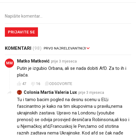
PRIJAVITE SE
KOMENTARI
(98)
Matko Matković
prije 3 mjeseca
MM
Putin je izgubio Orbana, ali se nada dobiti AfD. Za to ih i
plaća.
47
16
ODGOVORITE
Colonia Martia Valeria Lux
prije 3 mjeseca
Tu i tamo bacim pogled na desnu scenu u EU,i
fascinantno je kako na tim skupovima u pravilu,nema
ukrajinskih zastava. Upravo na Londonu (youtube
prenosi) se odvija prosvjed desničara Robinsona,ali kso i
u Njemačkoj afd,Francuskoj le Pen,tamo od stotina
raznih zadtava nema Ukrajinske. Kod afd se čak nađe