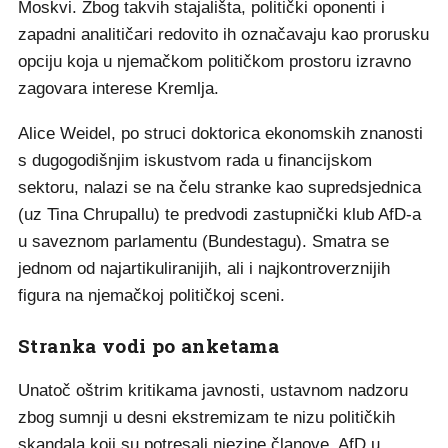
Moskvi. Zbog takvih stajališta, politički oponenti i
zapadni analitičari redovito ih označavaju kao prorusku
opciju koja u njemačkom političkom prostoru izravno
zagovara interese Kremlja.
Alice Weidel, po struci doktorica ekonomskih znanosti
s dugogodišnjim iskustvom rada u financijskom
sektoru, nalazi se na čelu stranke kao supredsjednica
(uz Tina Chrupallu) te predvodi zastupnički klub AfD-a
u saveznom parlamentu (Bundestagu). Smatra se
jednom od najartikuliranijih, ali i najkontroverznijih
figura na njemačkoj političkoj sceni.
Stranka vodi po anketama
Unatoč oštrim kritikama javnosti, ustavnom nadzoru
zbog sumnji u desni ekstremizam te nizu političkih
skandala koji su potresali njezine članove, AfD u