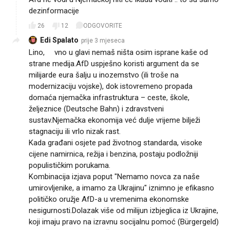
dezinformacije
26
12
ODGOVORITE
Edi Spalato
prije 3 mjeseca
Lino,💩vno u glavi nemaš ništa osim isprane kaše od
strane medija.AfD uspješno koristi argument da se
milijarde eura šalju u inozemstvo (ili troše na
modernizaciju vojske), dok istovremeno propada
domaća njemačka infrastruktura – ceste, škole,
željeznice (Deutsche Bahn) i zdravstveni
sustav.Njemačka ekonomija već dulje vrijeme bilježi
stagnaciju ili vrlo nizak rast.
Kada građani osjete pad životnog standarda, visoke
cijene namirnica, režija i benzina, postaju podložniji
populističkim porukama.
Kombinacija izjava poput "Nemamo novca za naše
umirovljenike, a imamo za Ukrajinu" iznimno je efikasno
političko oružje AfD-a u vremenima ekonomske
nesigurnosti.Dolazak više od milijun izbjeglica iz Ukrajine,
koji imaju pravo na izravnu socijalnu pomoć (Bürgergeld)