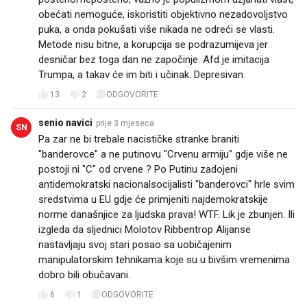
obećati nemoguće, iskoristiti objektivno nezadovoljstvo
puka, a onda pokušati više nikada ne odreći se vlasti.
Metode nisu bitne, a korupcija se podrazumijeva jer
desničar bez toga dan ne započinje. Afd je imitacija
Trumpa, a takav će im biti i učinak. Depresivan.
13
2
ODGOVORITE
senio navici
prije 3 mjeseca
SN
Pa zar ne bi trebale nacističke stranke braniti
"banderovce" a ne putinovu "Crvenu armiju" gdje više ne
postoji ni "C" od crvene ? Po Putinu zadojeni
antidemokratski nacionalsocijalisti "banderovci" hrle svim
sredstvima u EU gdje će primjeniti najdemokratskije
norme današnjice za ljudska prava! WTF. Lik je zbunjen. Ili
izgleda da sljednici Molotov Ribbentrop Alijanse
nastavljaju svoj stari posao sa uobičajenim
manipulatorskim tehnikama koje su u bivšim vremenima
dobro bili obučavani.
6
1
ODGOVORITE