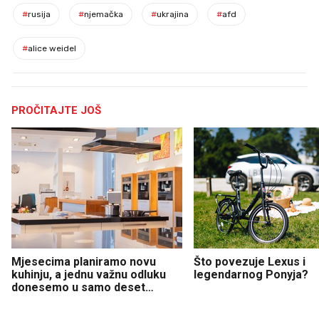
#
rusija
#
njemačka
#
ukrajina
#
afd
#
alice weidel
PROČITAJTE JOŠ
Mjesecima planiramo novu
Što povezuje Lexus i
kuhinju, a jednu važnu odluku
legendarnog Ponyja?
donesemo u samo deset
minuta