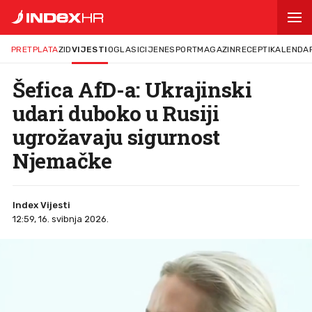
PRETPLATA
ZID
VIJESTI
OGLASI
CIJENE
SPORT
MAGAZIN
RECEPTI
KALENDA
Šefica AfD-a: Ukrajinski
udari duboko u Rusiji
ugrožavaju sigurnost
Njemačke
Index Vijesti
12:59, 16. svibnja 2026.