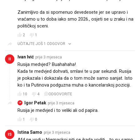
Zanimljivo da si spomenuo devedesete jer se upravo i
vraćamo u to doba iako smo 2026., osjeti se u zraku i na
političkoj sceni.
2
1
UČITAJTE JOŠ 1 ODGOVOR
Ivan Ivić
prije 3 mjeseca
II
Rusija medvjed? Buahahaha!
Kada te medvjed dohvati, smlavi te u par sekundi. Rusija
je pokazala i dokazala da o tom može samo sanjat. Isto
ko i ta Putinova podguzna muha o kancelarskoj poziciji.
10
4
ODGOVORITE
Igor Petak
prije 3 mjeseca
IP
Rusija je medvjed i to veliki ali od papira.
1
0
Istina Samo
prije 3 mjeseca
IS
Afd ne vodi u Njemackoj niti ce ikada voditi .. to su samo