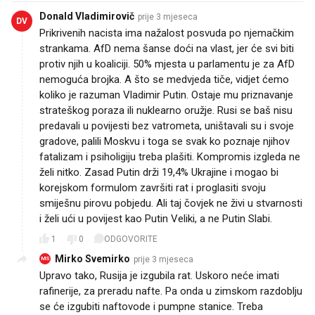
Donald Vladimirovič
prije 3 mjeseca
DV
Prikrivenih nacista ima nažalost posvuda po njemačkim
strankama. AfD nema šanse doći na vlast, jer će svi biti
protiv njih u koaliciji. 50% mjesta u parlamentu je za AfD
nemoguća brojka. A što se medvjeda tiče, vidjet ćemo
koliko je razuman Vladimir Putin. Ostaje mu priznavanje
strateškog poraza ili nuklearno oružje. Rusi se baš nisu
predavali u povijesti bez vatrometa, uništavali su i svoje
gradove, palili Moskvu i toga se svak ko poznaje njihov
fatalizam i psiholigiju treba plašiti. Kompromis izgleda ne
želi nitko. Zasad Putin drži 19,4% Ukrajine i mogao bi
korejskom formulom završiti rat i proglasiti svoju
smiješnu pirovu pobjedu. Ali taj čovjek ne živi u stvarnosti
i želi ući u povijest kao Putin Veliki, a ne Putin Slabi.
1
0
ODGOVORITE
Mirko Svemirko
prije 3 mjeseca
MS
Upravo tako, Rusija je izgubila rat. Uskoro neće imati
rafinerije, za preradu nafte. Pa onda u zimskom razdoblju
se će izgubiti naftovode i pumpne stanice. Treba