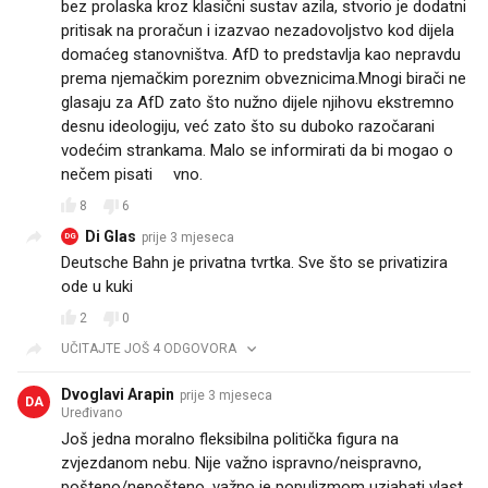
bez prolaska kroz klasični sustav azila, stvorio je dodatni
pritisak na proračun i izazvao nezadovoljstvo kod dijela
domaćeg stanovništva. AfD to predstavlja kao nepravdu
prema njemačkim poreznim obveznicima.Mnogi birači ne
glasaju za AfD zato što nužno dijele njihovu ekstremno
desnu ideologiju, već zato što su duboko razočarani
vodećim strankama. Malo se informirati da bi mogao o
nečem pisati💩vno.
8
6
Di Glas
prije 3 mjeseca
DG
Deutsche Bahn je privatna tvrtka. Sve što se privatizira
ode u kuki
2
0
UČITAJTE JOŠ 4 ODGOVORA
Dvoglavi Arapin
prije 3 mjeseca
DA
Uređivano
Još jedna moralno fleksibilna politička figura na
zvjezdanom nebu. Nije važno ispravno/neispravno,
pošteno/nepošteno, važno je populizmom uzjahati vlast,