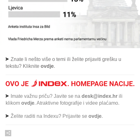
Znate li nešto više o temi ili želite prijaviti grešku u
tekstu? Kliknite
ovdje
.
Imate važnu priču? Javite se na
desk@index.hr
ili
klikom
ovdje
. Atraktivne fotografije i videe plaćamo.
Želite raditi na Indexu? Prijavite se
ovdje
.