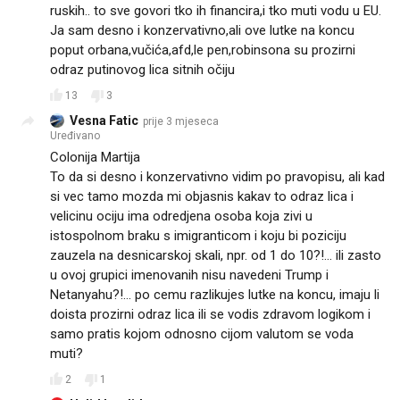
ruskih.. to sve govori tko ih financira,i tko muti vodu u EU.
Ja sam desno i konzervativno,ali ove lutke na koncu
poput orbana,vučića,afd,le pen,robinsona su prozirni
odraz putinovog lica sitnih očiju
13
3
Vesna Fatic
prije 3 mjeseca
Uređivano
Colonija Martija
To da si desno i konzervativno vidim po pravopisu, ali kad
si vec tamo mozda mi objasnis kakav to odraz lica i
velicinu ociju ima odredjena osoba koja zivi u
istospolnom braku s imigranticom i koju bi poziciju
zauzela na desnicarskoj skali, npr. od 1 do 10?!... ili zasto
u ovoj grupici imenovanih nisu navedeni Trump i
Netanyahu?!... po cemu razlikujes lutke na koncu, imaju li
doista prozirni odraz lica ili se vodis zdravom logikom i
samo pratis kojom odnosno cijom valutom se voda
muti?
2
1