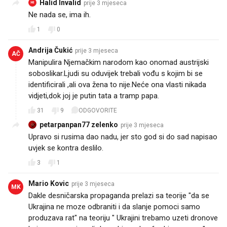
Halid Invalid
prije 3 mjeseca
HI
Ne nada se, ima ih.
1
0
Andrija Čukić
prije 3 mjeseca
AČ
Manipulira Njemačkim narodom kao onomad austrijski
soboslikar.Ljudi su oduvijek trebali vođu s kojim bi se
identificirali ,ali ova žena to nije.Neće ona vlasti nikada
vidjeti,dok joj je putin tata a tramp papa.
31
9
ODGOVORITE
petarpanpan77 zelenko
prije 3 mjeseca
Upravo si rusima dao nadu, jer sto god si do sad napisao
uvjek se kontra deslilo.
3
1
Mario Kovic
prije 3 mjeseca
MK
Dakle desničarska propaganda prelazi sa teorije "da se
Ukrajina ne moze odbraniti i da slanje pomoci samo
produzava rat" na teoriju " Ukrajini trebamo uzeti dronove