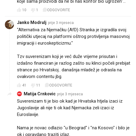
koje sama proizvodi da ne bi nas konfor bio ugrozen"...
10
1
ODGOVORITE
Janko Modrulj
prije 3 mjeseca
"Alternativa za Njemačku (AfD) Stranka je izgradila svoj
politički utjecaj na platformi oštrog protivljenja masovnoj
imigraciji i euroskepticizmu."
Tzv suverenizam koji je već duže vrijeme prisutan i
izdašno financiran je razlog zašto su klinci počeli prebijat
strance po Hrvatskoj.. današnja mladež je odrasla na
ovakvom contentu jbg.
41
11
ODGOVORITE
Matija Crnkovic
prije 3 mjeseca
MC
Suverenizam ti je bio ok kad je Hrvatska htjela izaci iz
Jugoslavije ali nije ti ok kad Njemacka zeli izaci iz
Euroslavije.
Nama je novac odlazio "u Beograd" i "na Kosovo" i bilo je
ok i opravdano traziti izlaz.