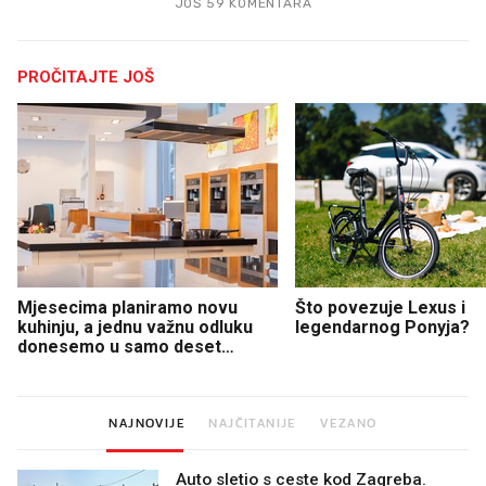
JOŠ 59 KOMENTARA
PROČITAJTE JOŠ
Mjesecima planiramo novu
Što povezuje Lexus i
kuhinju, a jednu važnu odluku
legendarnog Ponyja?
donesemo u samo deset
minuta
NAJNOVIJE
NAJČITANIJE
VEZANO
Auto sletio s ceste kod Zagreba.