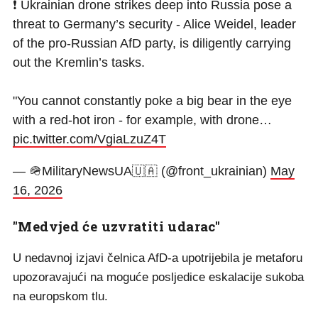
❗️ Ukrainian drone strikes deep into Russia pose a
threat to Germany’s security - Alice Weidel, leader
of the pro-Russian AfD party, is diligently carrying
out the Kremlin’s tasks.
"You cannot constantly poke a big bear in the eye
with a red-hot iron - for example, with drone…
pic.twitter.com/VgiaLzuZ4T
— 🪖MilitaryNewsUA🇺🇦 (@front_ukrainian)
May
16, 2026
"Medvjed će uzvratiti udarac"
U nedavnoj izjavi čelnica AfD-a upotrijebila je metaforu
upozoravajući na moguće posljedice eskalacije sukoba
na europskom tlu.