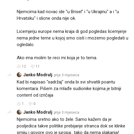
Njemcima kad novac ide "u Brisel" i "u Ukrajinu" a i "u
Hrvatsku" i slicne onda nije ok.
Licemjerju europe nema kraja di god pogledas licemjerje
nema jedne teme u kojoj smo cisti i mozemo pogledati u
ogledalo.
Ako ima molim te reci mi koja je to tema.
12
11
Janko Modrulj
prije 3 mjeseca
Kad bi napisao "sadržaj" onda bi svi shvatili poantu
komentara. Pišem za mlađe sudionike kojima je bitniji
content od izričaja 💅
1
0
Janko Modrulj
prije 3 mjeseca
Njemcima sretno ako to žele. Samo kažem da je
posljedica takve politike prebijanje stranca dok se klinke
smiju i govore ovo je juropa.. tako da nema plakanja!