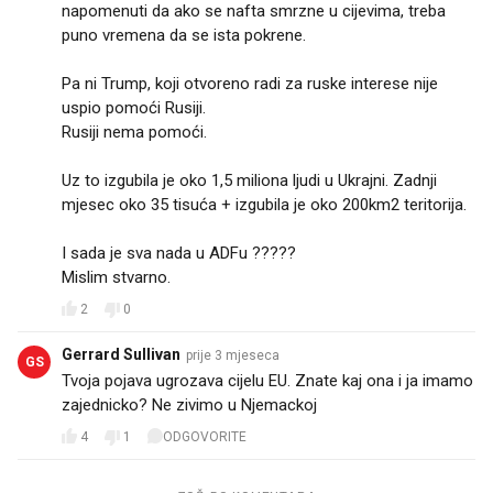
napomenuti da ako se nafta smrzne u cijevima, treba
puno vremena da se ista pokrene.
Pa ni Trump, koji otvoreno radi za ruske interese nije
uspio pomoći Rusiji.
Rusiji nema pomoći.
Uz to izgubila je oko 1,5 miliona ljudi u Ukrajni. Zadnji
mjesec oko 35 tisuća + izgubila je oko 200km2 teritorija.
I sada je sva nada u ADFu ?????
Mislim stvarno.
2
0
Gerrard Sullivan
prije 3 mjeseca
GS
Tvoja pojava ugrozava cijelu EU. Znate kaj ona i ja imamo
zajednicko? Ne zivimo u Njemackoj
4
1
ODGOVORITE