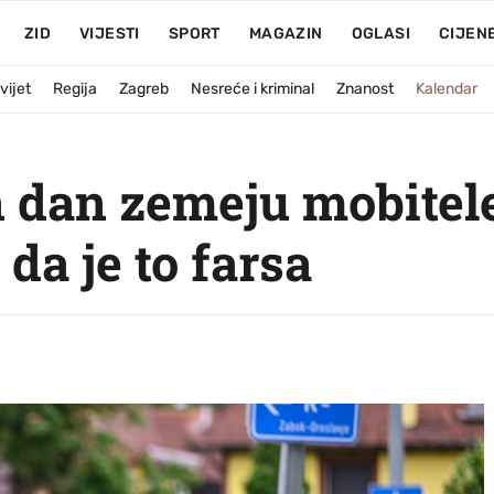
ZID
VIJESTI
SPORT
MAGAZIN
OGLASI
CIJEN
vijet
Regija
Zagreb
Nesreće i kriminal
Znanost
Kalendar
 dan zemeju mobitele
da je to farsa