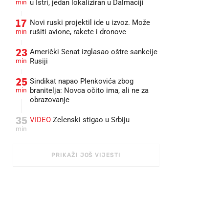
min
u Istri, jedan lokaliziran u Dalmaciji
17
Novi ruski projektil ide u izvoz. Može
min
rušiti avione, rakete i dronove
23
Američki Senat izglasao oštre sankcije
min
Rusiji
25
Sindikat napao Plenkovića zbog
min
branitelja: Novca očito ima, ali ne za
obrazovanje
35
VIDEO
Zelenski stigao u Srbiju
min
PRIKAŽI JOŠ VIJESTI