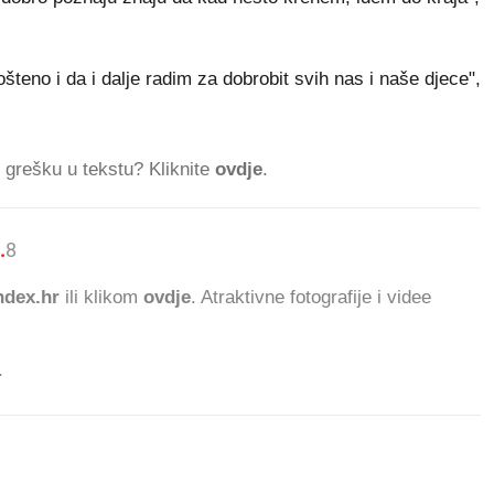
pošteno i da i dalje radim za dobrobit svih nas i naše djece",
ti grešku u tekstu? Kliknite
ovdje
.
.
864.415 ČITATELJA DANAS
dex.hr
ili klikom
ovdje
. Atraktivne fotografije i videe
.