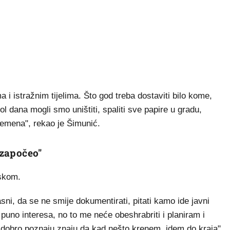
i istražnim tijelima. Što god treba dostaviti bilo kome,
l dana mogli smo uništiti, spaliti sve papire u gradu,
remena", rekao je Šimunić.
 započeo"
iskom.
asni, da se ne smije dokumentirati, pitati kamo ide javni
 puno interesa, no to me neće obeshrabriti i planiram i
e dobro poznaju znaju da kad nešto krenem, idem do kraja",