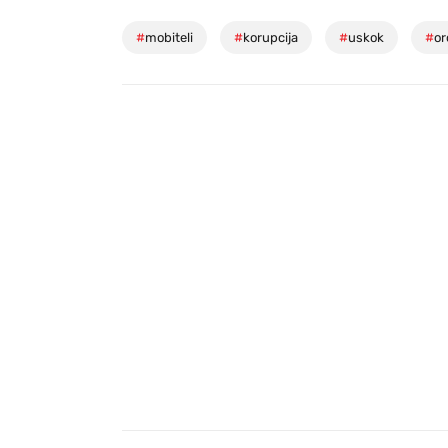
#
mobiteli
#
korupcija
#
uskok
#
or