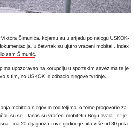
Viktora Šimunića, kojemu su u srijedu po nalogu USKOK-
 dokumentacija, u četvrtak su ujutro vraćeni mobiteli. Index
rdio sam Šimunić
.
tupima upozoravao na korupciju u sportskim savezima te je
avo s tim, no USKOK je odbacio njegove tvrdnje.
anja mobitela njegovim roditeljima, o tome progovorio za
ričali su se. Danas su vraćeni mobiteli i Bogu hvala, jer je
sna, ima 20 dijagnoza i ove godine je bila više od 30 puta