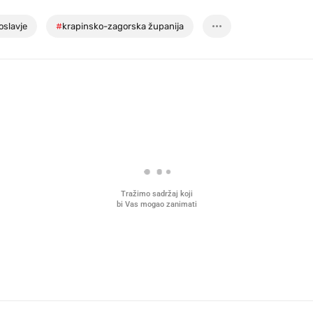
oslavje
#
krapinsko-zagorska županija
Tražimo sadržaj koji
bi Vas mogao zanimati