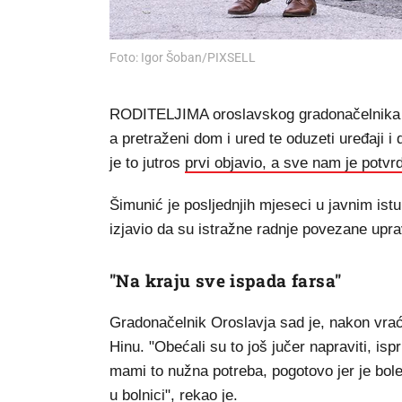
Foto: Igor Šoban/PIXSELL
RODITELJIMA oroslavskog gradonačelnika 
a pretraženi dom i ured te oduzeti uređaji i
je to jutros
prvi objavio, a sve nam je potv
Šimunić je posljednjih mjeseci u javnim is
izjavio da su istražne radnje povezane upr
"Na kraju sve ispada farsa"
Gradonačelnik Oroslavja sad je, nakon vrać
Hinu. "Obećali su to još jučer napraviti, isp
mami to nužna potreba, pogotovo jer je bole
u bolnici", rekao je.