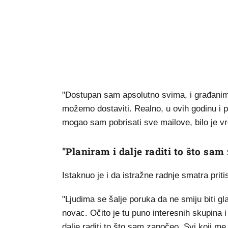
"Dostupan sam apsolutno svima, i građanima 
možemo dostaviti. Realno, u ovih godinu i po
mogao sam pobrisati sve mailove, bilo je v
"Planiram i dalje raditi to što sam
Istaknuo je i da istražne radnje smatra prit
"Ljudima se šalje poruka da ne smiju biti gl
novac. Očito je tu puno interesnih skupina i
dalje raditi to što sam započeo. Svi koji m