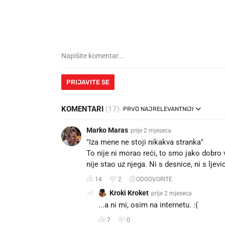
PRIJAVITE SE
KOMENTARI
(17)
PRVO NAJRELEVANTNIJI
Marko Maras
prije 2 mjeseca
"Iza mene ne stoji nikakva stranka"
To nije ni morao reći, to smo jako dobro vi
nije stao uz njega. Ni s desnice, ni s ljev
14
2
ODGOVORITE
Kroki Kroket
prije 2 mjeseca
...a ni mi, osim na internetu. :(
7
0