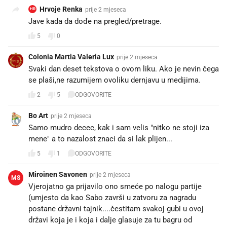
Hrvoje Renka
prije 2 mjeseca
HR
Jave kada da dođe na pregled/pretrage. 🤷
5
0
Colonia Martia Valeria Lux
prije 2 mjeseca
Svaki dan deset tekstova o ovom liku. Ako je nevin čega
se plaši,ne razumijem ovoliku dernjavu u medijima.
2
5
ODGOVORITE
Bo Art
prije 2 mjeseca
Samo mudro decec, kak i sam velis "nitko ne stoji iza
mene" a to nazalost znaci da si lak plijen...
5
1
ODGOVORITE
Miroinen Savonen
prije 2 mjeseca
MS
Vjerojatno ga prijavilo ono smeće po nalogu partije
(umjesto da kao Sabo završi u zatvoru za nagradu
postane državni tajnik....čestitam svakoj gubi u ovoj
državi koja je i koja i dalje glasuje za tu bagru od