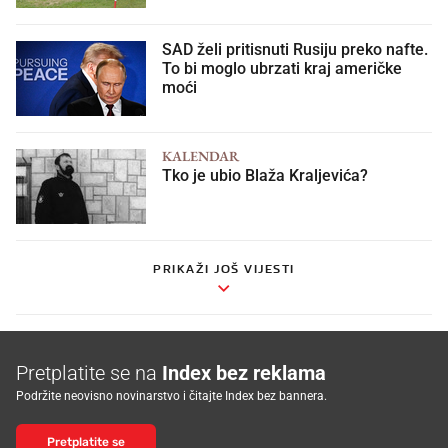
SAD želi pritisnuti Rusiju preko nafte.
To bi moglo ubrzati kraj američke
moći
KALENDAR
Tko je ubio Blaža Kraljevića?
PRIKAŽI JOŠ VIJESTI
Pretplatite se na
Index bez reklama
Podržite neovisno novinarstvo i čitajte Index bez bannera.
Pretplatite se