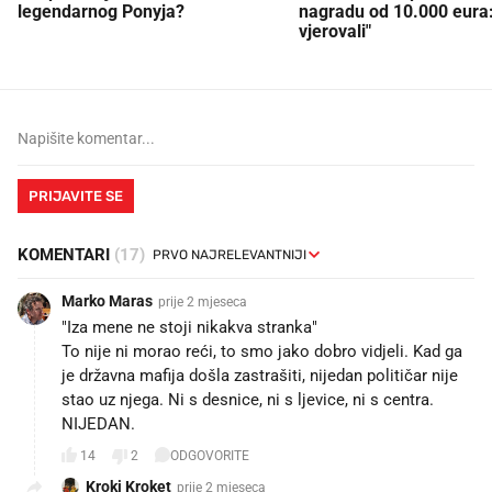
legendarnog Ponyja?
nagradu od 10.000 eura
vjerovali"
PRIJAVITE SE
KOMENTARI
(17)
Marko Maras
prije 2 mjeseca
"Iza mene ne stoji nikakva stranka"
To nije ni morao reći, to smo jako dobro vidjeli. Kad ga
je državna mafija došla zastrašiti, nijedan političar nije
stao uz njega. Ni s desnice, ni s ljevice, ni s centra.
NIJEDAN.
14
2
ODGOVORITE
Kroki Kroket
prije 2 mjeseca