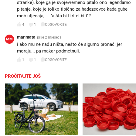
stranke), koje ga je svojevremeno pitalo ono legendarno
pitanje, koje je toliko tipično za hadezeovce kada gube
moć utjecaja,.... "a šta bi ti štel biti"?
4
1
ODGOVORITE
mar mata
prije 2 mjeseca
MM
i ako mu ne nađu ništa, nešto će sigurno pronaći jer
moraju... pa makar podmetnuli.
1
1
ODGOVORITE
PROČITAJTE JOŠ