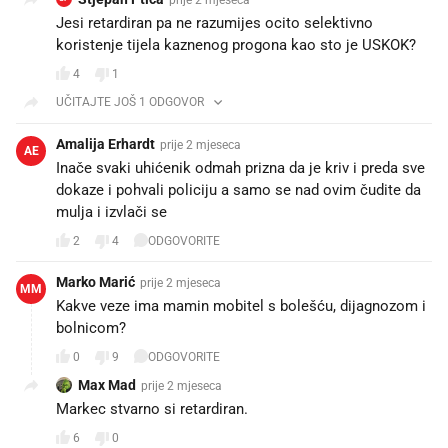
Jesi retardiran pa ne razumijes ocito selektivno
koristenje tijela kaznenog progona kao sto je USKOK?
4
1
UČITAJTE JOŠ 1 ODGOVOR
Amalija Erhardt
prije 2 mjeseca
AE
Inače svaki uhićenik odmah prizna da je kriv i preda sve
dokaze i pohvali policiju a samo se nad ovim čudite da
mulja i izvlači se
2
4
ODGOVORITE
Marko Marić
prije 2 mjeseca
MM
Kakve veze ima mamin mobitel s bolešću, dijagnozom i
bolnicom?
0
9
ODGOVORITE
Max Mad
prije 2 mjeseca
Markec stvarno si retardiran.
6
0