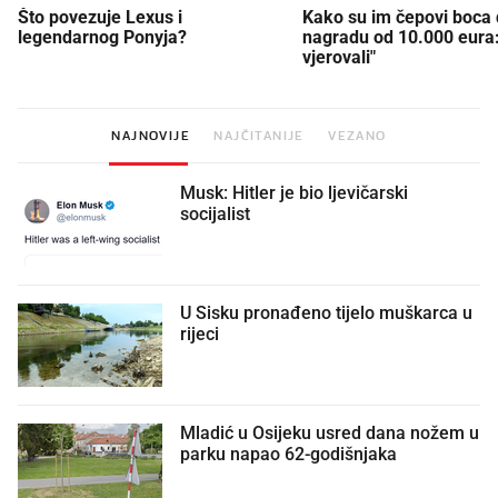
Što povezuje Lexus i
Kako su im čepovi boca d
legendarnog Ponyja?
nagradu od 10.000 eura
vjerovali"
NAJNOVIJE
NAJČITANIJE
VEZANO
Musk: Hitler je bio ljevičarski
socijalist
U Sisku pronađeno tijelo muškarca u
rijeci
Mladić u Osijeku usred dana nožem u
parku napao 62-godišnjaka