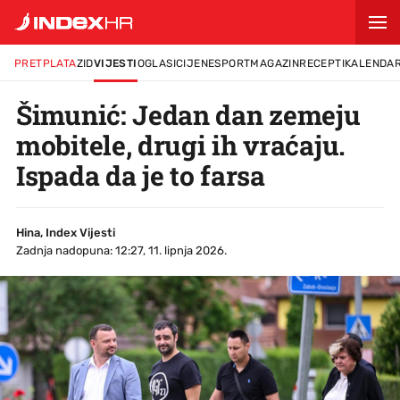
PRETPLATA
ZID
VIJESTI
OGLASI
CIJENE
SPORT
MAGAZIN
RECEPTI
KALENDA
Šimunić: Jedan dan zemeju
mobitele, drugi ih vraćaju.
Ispada da je to farsa
Hina, Index Vijesti
Zadnja nadopuna: 12:27, 11. lipnja 2026.