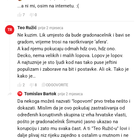
...a ni mi, osim na internetu. :(
7
0
Teo Ružić
prije 2 mjeseca
TR
Ne kuzim. Lik umjesto da bude gradonacelnik i bavi se
gradom, vrijeme trosi na raotkrivanje ‘afera’.
A kad njemu pokucaju odmah hdz ovo, hdz ono.
Decko, nema velikih i malih lopova. Lopov je lopov.
A najtuznije je sto ljudi kod nas tako puse jeftini
populizam i zaborave na bit i postavke. Ali ok. Tako je
kako je…
2
8
ODGOVORITE
Tomislav Bartok
prije 2 mjeseca
TB
Da nekoga možeš nazvati "lopovom" prvo treba nešto i
dokazati. Mislim da je ovo pokušaj zastrašivanja od
određenih koruptivnih skupina iz vrha hrvatske vlasti,
pošto je gradonačelnik Šimunić jasno ukazao na
korupciju i zato mu svaka čast. A ti "Teo Ružić-u" lovi i
dalje plivaj niz rijeku zajedno s ostalim u mutnom i ne