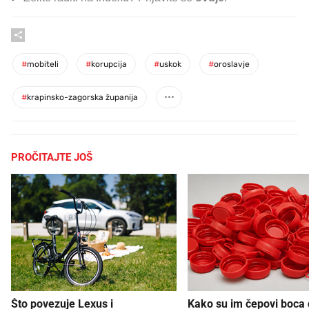
#
mobiteli
#
korupcija
#
uskok
#
oroslavje
#
krapinsko-zagorska županija
PROČITAJTE JOŠ
Što povezuje Lexus i
Kako su im čepovi boca d