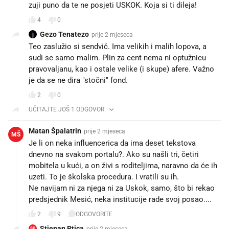
zuji puno da te ne posjeti USKOK. Koja si ti dileja!
4
0
Gezo Tenatezo
prije 2 mjeseca
Teo zaslužio si sendvič. Ima velikih i malih lopova, a
sudi se samo malim. Plin za cent nema ni optužnicu
pravovaljanu, kao i ostale velike (i skupe) afere. Važno
je da se ne dira "stočni" fond.
2
0
UČITAJTE JOŠ 1 ODGOVOR
Matan Špalatrin
prije 2 mjeseca
MŠ
Je li on neka influencerica da ima deset tekstova
dnevno na svakom portalu?. Ako su našli tri, četiri
mobitela u kući, a on živi s roditeljima, naravno da će ih
uzeti. To je školska procedura. I vratili su ih.
Ne navijam ni za njega ni za Uskok, samo, što bi rekao
predsjednik Mesić, neka institucije rade svoj posao....
2
9
ODGOVORITE
Stjepan Ptica
prije 2 mjeseca
SP