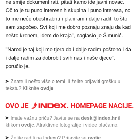
ne smije dokumentirati, pitati kamo ide javni novac.
Očito je tu puno interesnih skupina i puno interesa, no
to me neće obeshrabriti i planiram i dalje raditi to što
sam započeo. Svi koji me dobro poznaju znaju da kad
nešto krenem, idem do kraja", naglasio je Šimunić.
"Narod je taj koji me tjera da i dalje radim pošteno i da
i dalje radim za dobrobit svih nas i naše djece",
poručio je.
Znate li nešto više o temi ili želite prijaviti grešku u
tekstu? Kliknite
ovdje
.
Imate važnu priču? Javite se na
desk@index.hr
ili
klikom
ovdje
. Atraktivne fotografije i videe plaćamo.
Želite raditi na Indexu? Prijavite se
ovdje
.