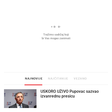
Mjesecima planiramo novu
Što povezuje Lexus i
kuhinju, a jednu važnu odluku
legendarnog Ponyja?
donesemo u samo deset minuta
NAJNOVIJE
NAJČITANIJE
VEZANO
USKORO UŽIVO Pupovac sazvao
izvanrednu presicu