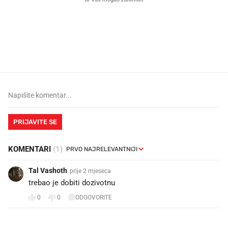
Mjesecima planiramo novu
Što povezuje Lexus i
kuhinju, a jednu važnu odluku
legendarnog Ponyja?
donesemo u samo deset minuta
PRIJAVITE SE
KOMENTARI
(1)
Tal Vashoth
prije 2 mjeseca
trebao je dobiti dozivotnu
0
0
ODGOVORITE
PROČITAJTE JOŠ