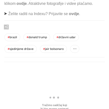
klikom
ovdje
. Atraktivne fotografije i videe plaćamo.
Želite raditi na Indexu? Prijavite se
ovdje
.
#
brazil
#
donald trump
#
državni udar
#
sjedinjene države
#
jair bolsonaro
PROČITAJTE JOŠ