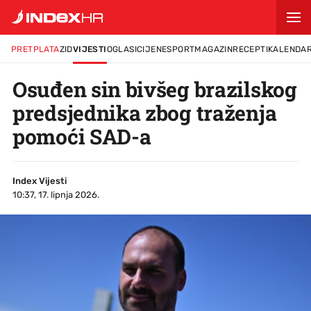
PRETPLATA
ZID
VIJESTI
OGLASI
CIJENE
SPORT
MAGAZIN
RECEPTI
KALENDA
Osuđen sin bivšeg brazilskog
predsjednika zbog traženja
pomoći SAD-a
Index Vijesti
10:37, 17. lipnja 2026.