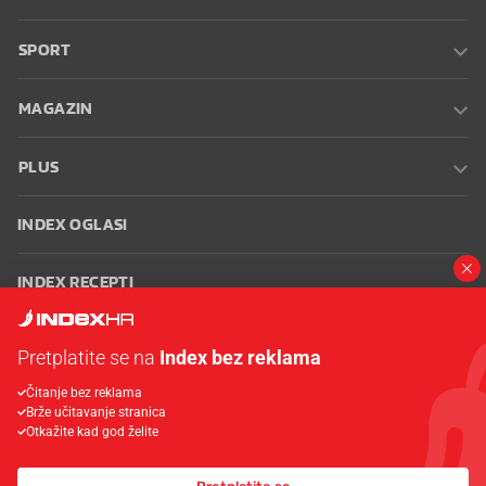
SPORT
MAGAZIN
PLUS
INDEX OGLASI
INDEX RECEPTI
INFO
Pretplatite se na
Index bez reklama
Čitanje bez reklama
Oglašavanje
Zaposli se na Indexu
Kontakt
Impressum
Uvjeti
Brže učitavanje stranica
korištenja
Postavke kolačića
Otkažite kad god želite