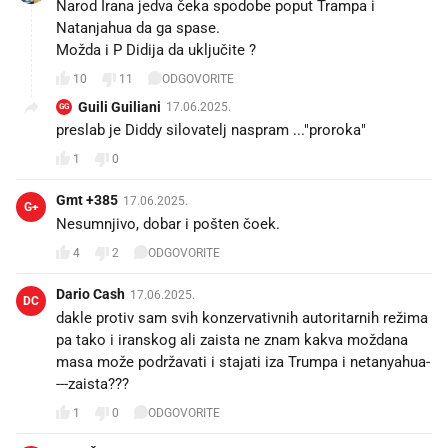
Narod Irana jedva čeka spodobe poput Trampa i
Natanjahua da ga spase.
Možda i P Didija da uključite ?
10
11
ODGOVORITE
Guili Guiliani
17.06.2025.
GG
preslab je Diddy silovatelj naspram ..."proroka"
1
0
Gmt +385
17.06.2025.
G+
Nesumnjivo, dobar i pošten čoek.😄
4
2
ODGOVORITE
Dario Cash
17.06.2025.
DC
dakle protiv sam svih konzervativnih autoritarnih režima
pa tako i iranskog ali zaista ne znam kakva moždana
masa može podržavati i stajati iza Trumpa i netanyahua-
---zaista???
1
0
ODGOVORITE