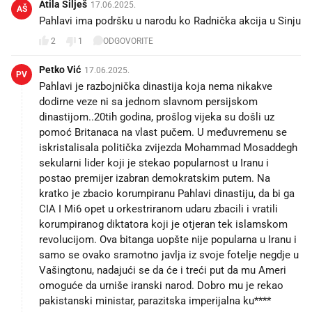
Atila Šilješ
17.06.2025.
AŠ
Pahlavi ima podršku u narodu ko Radnička akcija u Sinju
2
1
ODGOVORITE
Petko Vić
17.06.2025.
PV
Pahlavi je razbojnička dinastija koja nema nikakve
dodirne veze ni sa jednom slavnom persijskom
dinastijom..20tih godina, prošlog vijeka su došli uz
pomoć Britanaca na vlast pučem. U međuvremenu se
iskristalisala politička zvijezda Mohammad Mosaddegh
sekularni lider koji je stekao popularnost u Iranu i
postao premijer izabran demokratskim putem. Na
kratko je zbacio korumpiranu Pahlavi dinastiju, da bi ga
CIA I Mi6 opet u orkestriranom udaru zbacili i vratili
korumpiranog diktatora koji je otjeran tek islamskom
revolucijom. Ova bitanga uopšte nije popularna u Iranu i
samo se ovako sramotno javlja iz svoje fotelje negdje u
Vašingtonu, nadajući se da će i treći put da mu Ameri
omoguće da urniše iranski narod. Dobro mu je rekao
pakistanski ministar, parazitska imperijalna ku****