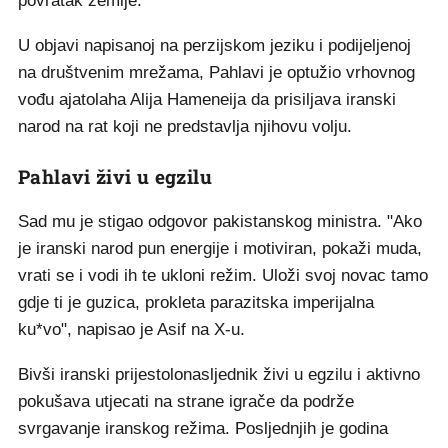
povratak zemlje.
U objavi napisanoj na perzijskom jeziku i podijeljenoj
na društvenim mrežama, Pahlavi je optužio vrhovnog
vođu ajatolaha Alija Hameneija da prisiljava iranski
narod na rat koji ne predstavlja njihovu volju.
Pahlavi živi u egzilu
Sad mu je stigao odgovor pakistanskog ministra. "Ako
je iranski narod pun energije i motiviran, pokaži muda,
vrati se i vodi ih te ukloni režim. Uloži svoj novac tamo
gdje ti je guzica, prokleta parazitska imperijalna
ku*vo", napisao je Asif na X-u.
Bivši iranski prijestolonasljednik živi u egzilu i aktivno
pokušava utjecati na strane igrače da podrže
svrgavanje iranskog režima. Posljednjih je godina