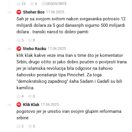
23
6
ODGOVORITE
Sheher Bos
17.06.2025.
SB
Sah je sa svojom svitom nakon svrgavanka potrosio 12
milijardi dolara za 5 god danasnjih sigurno 500 milijardi
dolara . Iranski narod to dobro pamti
5
0
litebo Racku
17.06.2025.
LR
klik klak kakve veze ima Iran s time što je komentator
Srbin, drugo očito si jako dobro poučen o povijesti Irana
jer je islamska revolucija bila odgovor na šahovo
šahovsko ponašanje tipa Pinochet. Za toga
"demokratskog zapadnog" šaha Sadam i Gadafi su bili
kamilica.
4
0
Klik Klak
17.06.2025.
KK
pogotovo jer je unistio iran svojim glupim reformama
srbine
2
0