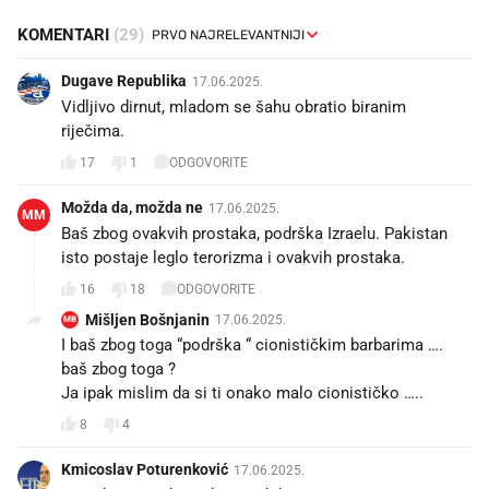
KOMENTARI
(29)
Dugave Republika
17.06.2025.
Vidljivo dirnut, mladom se šahu obratio biranim
riječima.
17
1
ODGOVORITE
Možda da, možda ne
17.06.2025.
MM
Baš zbog ovakvih prostaka, podrška Izraelu. Pakistan
isto postaje leglo terorizma i ovakvih prostaka.
16
18
ODGOVORITE
Mišljen Bošnjanin
17.06.2025.
MB
I baš zbog toga “podrška “ cionističkim barbarima ….
baš zbog toga ?
Ja ipak mislim da si ti onako malo cionističko …..
8
4
Kmicoslav Poturenković
17.06.2025.