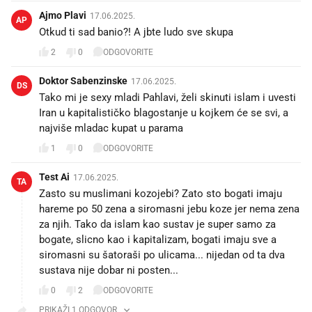
Ajmo Plavi
17.06.2025.
AP
Otkud ti sad banio?! A jbte ludo sve skupa
2
0
ODGOVORITE
Doktor Sabenzinske
17.06.2025.
DS
Tako mi je sexy mladi Pahlavi, želi skinuti islam i uvesti
Iran u kapitalističko blagostanje u kojkem će se svi, a
najviše mladac kupat u parama
1
0
ODGOVORITE
Test Ai
17.06.2025.
TA
Zasto su muslimani kozojebi? Zato sto bogati imaju
hareme po 50 zena a siromasni jebu koze jer nema zena
za njih. Tako da islam kao sustav je super samo za
bogate, slicno kao i kapitalizam, bogati imaju sve a
siromasni su šatoraši po ulicama... nijedan od ta dva
sustava nije dobar ni posten...
0
2
ODGOVORITE
PRIKAŽI 1 ODGOVOR