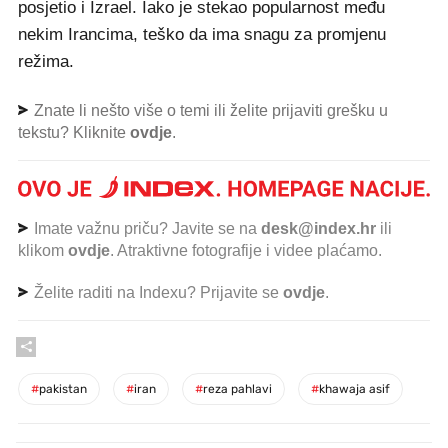
posjetio i Izrael. Iako je stekao popularnost među
nekim Irancima, teško da ima snagu za promjenu
režima.
Znate li nešto više o temi ili želite prijaviti grešku u
tekstu? Kliknite
ovdje
.
Imate važnu priču? Javite se na
desk@index.hr
ili
klikom
ovdje
. Atraktivne fotografije i videe plaćamo.
Želite raditi na Indexu? Prijavite se
ovdje
.
#
pakistan
#
iran
#
reza pahlavi
#
khawaja asif