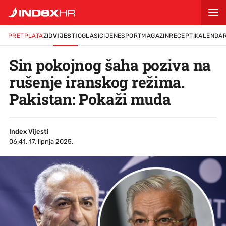
PRETPLATA
ZID
VIJESTI
OGLASI
CIJENE
SPORT
MAGAZIN
RECEPTI
KALENDA
Sin pokojnog šaha poziva na
rušenje iranskog režima.
Pakistan: Pokaži muda
Index Vijesti
06:41, 17. lipnja 2025.