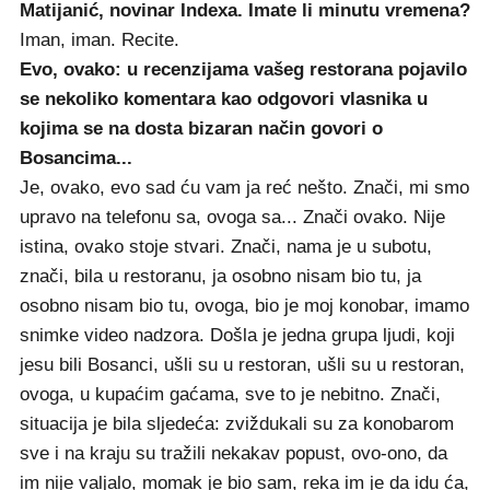
Matijanić, novinar Indexa. Imate li minutu vremena?
Iman, iman. Recite.
Evo, ovako: u recenzijama vašeg restorana pojavilo
se nekoliko komentara kao odgovori vlasnika u
kojima se na dosta bizaran način govori o
Bosancima...
Je, ovako, evo sad ću vam ja reć nešto. Znači, mi smo
upravo na telefonu sa, ovoga sa... Znači ovako. Nije
istina, ovako stoje stvari. Znači, nama je u subotu,
znači, bila u restoranu, ja osobno nisam bio tu, ja
osobno nisam bio tu, ovoga, bio je moj konobar, imamo
snimke video nadzora. Došla je jedna grupa ljudi, koji
jesu bili Bosanci, ušli su u restoran, ušli su u restoran,
ovoga, u kupaćim gaćama, sve to je nebitno. Znači,
situacija je bila sljedeća: zviždukali su za konobarom
sve i na kraju su tražili nekakav popust, ovo-ono, da
im nije valjalo, momak je bio sam, reka im je da idu ća,