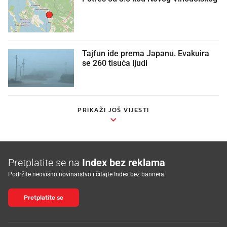
Tajfun ide prema Japanu. Evakuira
se 260 tisuća ljudi
PRIKAŽI JOŠ VIJESTI
Pretplatite se na
Index bez reklama
Podržite neovisno novinarstvo i čitajte Index bez bannera.
Pretplatite se