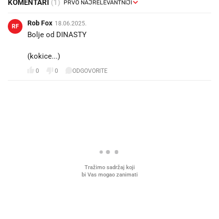
KOMENTARI
(1)
Rob Fox
18.06.2025.
RF
Bolje od DINASTY
(kokice...)
0
0
ODGOVORITE
PROČITAJTE JOŠ
Mjesecima planiramo novu
Što povezuje Lexus i
kuhinju, a jednu važnu odluku
legendarnog Ponyja?
donesemo u samo deset minuta