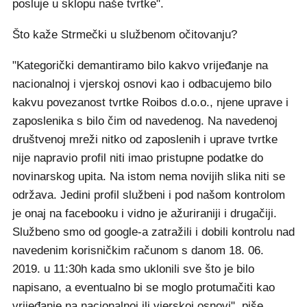
posluje u sklopu naše tvrtke".
Što kaže Strmečki u službenom očitovanju?
"Kategorički demantiramo bilo kakvo vrijeđanje na
nacionalnoj i vjerskoj osnovi kao i odbacujemo bilo
kakvu povezanost tvrtke Roibos d.o.o., njene uprave i
zaposlenika s bilo čim od navedenog. Na navedenoj
društvenoj mreži nitko od zaposlenih i uprave tvrtke
nije napravio profil niti imao pristupne podatke do
novinarskog upita. Na istom nema novijih slika niti se
održava. Jedini profil službeni i pod našom kontrolom
je onaj na facebooku i vidno je ažuriraniji i drugačiji.
Službeno smo od google-a zatražili i dobili kontrolu nad
navedenim korisničkim računom s danom 18. 06.
2019. u 11:30h kada smo uklonili sve što je bilo
napisano, a eventualno bi se moglo protumačiti kao
vrijeđanje na nacionalnoj ili vjerskoj osnovi", piše