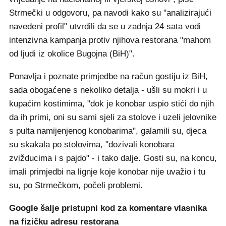
Strmečki u odgovoru, pa navodi kako su "analizirajući
navedeni profil" utvrdili da se u zadnja 24 sata vodi
intenzivna kampanja protiv njihova restorana "mahom
od ljudi iz okolice Bugojna (BiH)".
Ponavlja i poznate primjedbe na račun gostiju iz BiH,
sada obogaćene s nekoliko detalja - ušli su mokri i u
kupaćim kostimima, "dok je konobar uspio stići do njih
da ih primi, oni su sami sjeli za stolove i uzeli jelovnike
s pulta namijenjenog konobarima", galamili su, djeca
su skakala po stolovima, "dozivali konobara
zvižducima i s pajdo" - i tako dalje. Gosti su, na koncu,
imali primjedbi na lignje koje konobar nije uvažio i tu
su, po Strmečkom, počeli problemi.
Google šalje pristupni kod za komentare vlasnika
na fizičku adresu restorana