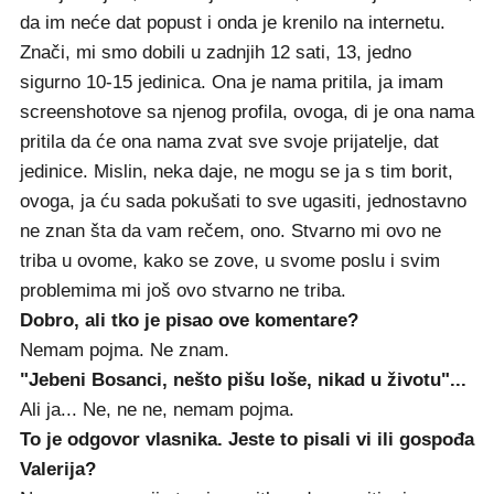
da im neće dat popust i onda je krenilo na internetu.
Znači, mi smo dobili u zadnjih 12 sati, 13, jedno
sigurno 10-15 jedinica. Ona je nama pritila, ja imam
screenshotove sa njenog profila, ovoga, di je ona nama
pritila da će ona nama zvat sve svoje prijatelje, dat
jedinice. Mislin, neka daje, ne mogu se ja s tim borit,
ovoga, ja ću sada pokušati to sve ugasiti, jednostavno
ne znan šta da vam rečem, ono. Stvarno mi ovo ne
triba u ovome, kako se zove, u svome poslu i svim
problemima mi još ovo stvarno ne triba.
Dobro, ali tko je pisao ove komentare?
Nemam pojma. Ne znam.
"Jebeni Bosanci, nešto pišu loše, nikad u životu"...
Ali ja... Ne, ne ne, nemam pojma.
To je odgovor vlasnika. Jeste to pisali vi ili gospođa
Valerija?