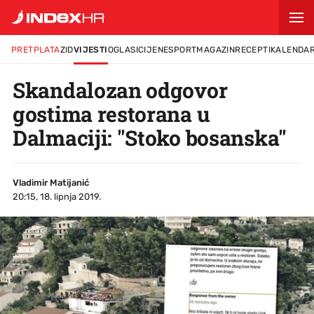
PRETPLATA
ZID
VIJESTI
OGLASI
CIJENE
SPORT
MAGAZIN
RECEPTI
KALENDA
Skandalozan odgovor
gostima restorana u
Dalmaciji: "Stoko bosanska"
Vladimir Matijanić
20:15, 18. lipnja 2019.