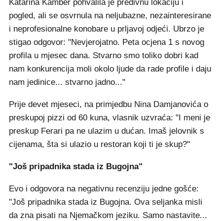
Katarina Kamber pohvalila je predivnu lokaciju i
pogled, ali se osvrnula na neljubazne, nezainteresirane
i neprofesionalne konobare u prljavoj odjeći. Ubrzo je
stigao odgovor: "Nevjerojatno. Peta ocjena 1 s novog
profila u mjesec dana. Stvarno smo toliko dobri kad
nam konkurencija moli okolo ljude da rade profile i daju
nam jedinice... stvarno jadno..."
Prije devet mjeseci, na primjedbu Nina Damjanovića o
preskupoj pizzi od 60 kuna, vlasnik uzvraća: "I meni je
preskup Ferari pa ne ulazim u dućan. Imaš jelovnik s
cijenama, šta si ulazio u restoran koji ti je skup?"
"Još pripadnika stada iz Bugojna"
Evo i odgovora na negativnu recenziju jedne gošće:
"Još pripadnika stada iz Bugojna. Ova seljanka misli
da zna pisati na Njemačkom jeziku. Samo nastavite...