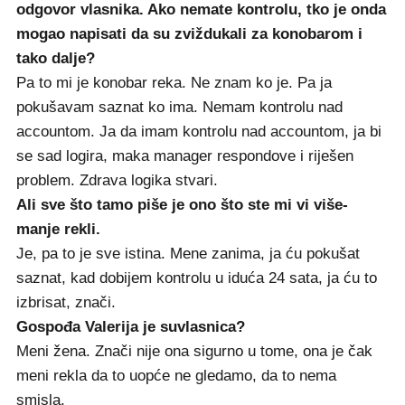
odgovor vlasnika. Ako nemate kontrolu, tko je onda
mogao napisati da su zviždukali za konobarom i
tako dalje?
Pa to mi je konobar reka. Ne znam ko je. Pa ja
pokušavam saznat ko ima. Nemam kontrolu nad
accountom. Ja da imam kontrolu nad accountom, ja bi
se sad logira, maka manager respondove i riješen
problem. Zdrava logika stvari.
Ali sve što tamo piše je ono što ste mi vi više-
manje rekli.
Je, pa to je sve istina. Mene zanima, ja ću pokušat
saznat, kad dobijem kontrolu u iduća 24 sata, ja ću to
izbrisat, znači.
Gospođa Valerija je suvlasnica?
Meni žena. Znači nije ona sigurno u tome, ona je čak
meni rekla da to uopće ne gledamo, da to nema
smisla.