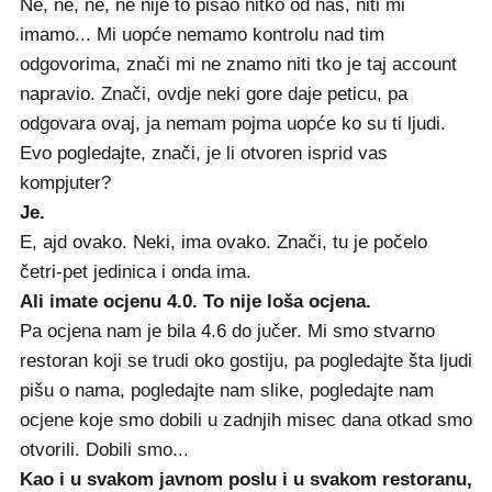
Ne, ne, ne, ne nije to pisao nitko od nas, niti mi
imamo... Mi uopće nemamo kontrolu nad tim
odgovorima, znači mi ne znamo niti tko je taj account
napravio. Znači, ovdje neki gore daje peticu, pa
odgovara ovaj, ja nemam pojma uopće ko su ti ljudi.
Evo pogledajte, znači, je li otvoren isprid vas
kompjuter?
Je.
E, ajd ovako. Neki, ima ovako. Znači, tu je počelo
četri-pet jedinica i onda ima.
Ali imate ocjenu 4.0. To nije loša ocjena.
Pa ocjena nam je bila 4.6 do jučer. Mi smo stvarno
restoran koji se trudi oko gostiju, pa pogledajte šta ljudi
pišu o nama, pogledajte nam slike, pogledajte nam
ocjene koje smo dobili u zadnjih misec dana otkad smo
otvorili. Dobili smo...
Kao i u svakom javnom poslu i u svakom restoranu,