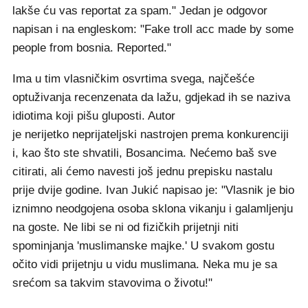
lakše ću vas reportat za spam." Jedan je odgovor
napisan i na engleskom: "Fake troll acc made by some
people from bosnia. Reported."
Ima u tim vlasničkim osvrtima svega, najčešće
optuživanja recenzenata da lažu, gdjekad ih se naziva
idiotima koji pišu gluposti. Autor
je nerijetko neprijateljski nastrojen prema konkurenciji
i, kao što ste shvatili, Bosancima. Nećemo baš sve
citirati, ali ćemo navesti još jednu prepisku nastalu
prije dvije godine. Ivan Jukić napisao je: "Vlasnik je bio
iznimno neodgojena osoba sklona vikanju i galamljenju
na goste. Ne libi se ni od fizičkih prijetnji niti
spominjanja 'muslimanske majke.' U svakom gostu
očito vidi prijetnju u vidu muslimana. Neka mu je sa
srećom sa takvim stavovima o životu!"