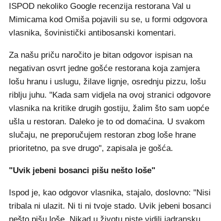
ISPOD nekoliko Google recenzija restorana Val u
Mimicama kod Omiša pojavili su se, u formi odgovora
vlasnika, šovinistički antibosanski komentari.
Za našu priču naročito je bitan odgovor ispisan na
negativan osvrt jedne gošće restorana koja zamjera
lošu hranu i uslugu, žilave lignje, osrednju pizzu, lošu
riblju juhu. "Kada sam vidjela na ovoj stranici odgovore
vlasnika na kritike drugih gostiju, žalim što sam uopće
ušla u restoran. Daleko je to od domaćina. U svakom
slučaju, ne preporučujem restoran zbog loše hrane
prioritetno, pa sve drugo", zapisala je gošća.
"Uvik jebeni bosanci pišu nešto loše"
Ispod je, kao odgovor vlasnika, stajalo, doslovno: "Nisi
tribala ni ulazit. Ni ti ni tvoje stado. Uvik jebeni bosanci
nešto pišu loše. Nikad u životu niste vidili jadransku