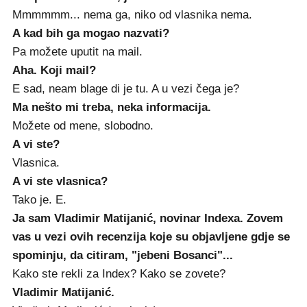
Mmmmmm... nema ga, niko od vlasnika nema.
A kad bih ga mogao nazvati?
Pa možete uputit na mail.
Aha. Koji mail?
E sad, neam blage di je tu. A u vezi čega je?
Ma nešto mi treba, neka informacija.
Možete od mene, slobodno.
A vi ste?
Vlasnica.
A vi ste vlasnica?
Tako je. E.
Ja sam Vladimir Matijanić, novinar Indexa. Zovem
vas u vezi ovih recenzija koje su objavljene gdje se
spominju, da citiram, "jebeni Bosanci"...
Kako ste rekli za Index? Kako se zovete?
Vladimir Matijanić.