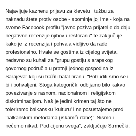
Najavljuje kaznenu prijavu za klevetu i tužbu za
naknadu štete protiv osobe - spominje joj ime - koja na
svome Facebook profilu "javno poziva prijatelje da daju
negativne recenzije njihovu restoranu" te zaključuje
kako je iz recenzija i pohvala vidljivo da rade
profesionalno. Hvale se gostima iz cijelog svijeta,
nedavno su kuhali za "grupu gostiju s arapskog
govornog područja u pratnji jednog gospodina iz
Sarajeva" koji su tražili halal hranu. "Potrudili smo se i
bili pohvaljeni. Stoga kategorički odbijamo bilo kakvo
povezivanje s rasnom, nacionalnom i religijskom
diskriminacijom. Naš je jedini krimen taj što ne
toleriramo balkansku 'kulturu' i ne posustajemo pred
'balkanskim metodama (iskamči đabe)'. Nismo i
nećemo nikad. Pod cijenu svega", zaključuje Strmečki.