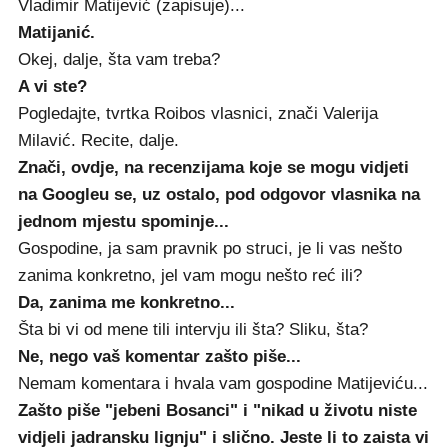
Vladimir Matijević (zapisuje)...
Matijanić.
Okej, dalje, šta vam treba?
A vi ste?
Pogledajte, tvrtka Roibos vlasnici, znači Valerija
Milavić. Recite, dalje.
Znači, ovdje, na recenzijama koje se mogu vidjeti
na Googleu se, uz ostalo, pod odgovor vlasnika na
jednom mjestu spominje...
Gospodine, ja sam pravnik po struci, je li vas nešto
zanima konkretno, jel vam mogu nešto reć ili?
Da, zanima me konkretno...
Šta bi vi od mene tili intervju ili šta? Sliku, šta?
Ne, nego vaš komentar zašto piše...
Nemam komentara i hvala vam gospodine Matijeviću...
Zašto piše "jebeni Bosanci" i "nikad u životu niste
vidjeli jadransku lignju" i slično. Jeste li to zaista vi