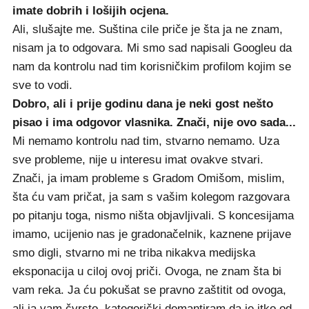
imate dobrih i lošijih ocjena.
Ali, slušajte me. Suština cile priče je šta ja ne znam,
nisam ja to odgovara. Mi smo sad napisali Googleu da
nam da kontrolu nad tim korisničkim profilom kojim se
sve to vodi.
Dobro, ali i prije godinu dana je neki gost nešto
pisao i ima odgovor vlasnika. Znači, nije ovo sada...
Mi nemamo kontrolu nad tim, stvarno nemamo. Uza
sve probleme, nije u interesu imat ovakve stvari.
Znači, ja imam probleme s Gradom Omišom, mislim,
šta ću vam pričat, ja sam s vašim kolegom razgovara
po pitanju toga, nismo ništa objavljivali. S koncesijama
imamo, ucijenio nas je gradonačelnik, kaznene prijave
smo digli, stvarno mi ne triba nikakva medijska
eksponacija u ciloj ovoj priči. Ovoga, ne znam šta bi
vam reka. Ja ću pokušat se pravno zaštitit od ovoga,
ali ja vam čvrsto, kategorički demantiram da je itko od