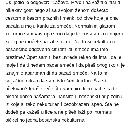
Uslijedio je odgovor: "Lažove. Prvo i najvažnije nisi ti
nikakav gost nego si sa svojom ženom došetao
cestom s kesom praznih limenki od pive koje je ona
bacala u moju kantu za smeće. Normalnim glasom i
kulturno sam vas upozorio da je to privatan kontenjer u
kojeg ne možete bacati smeće. Na to si nekulturna
bosančino odgovorio citiram 'ali smeće ima ime i
prezime.' Opet sam ti bez uvrede rekao da ima i da je
moje i da ti nedam bacat smeće i da pitaš onog tko ti je
iznajmio apartman di da bacaš smeće. Na to mi
seljačino rekao da sam istrošeni kurton. Šta si
očekivao? Imaš sreće šta sam bio dobre volje pa te
nisam dobro našamara i lansira u bosansku pripizdinu
iz koje si tako nekulturan i bezobrazan ispao. Šta ne
dođeš pa kažeš u lice a ne pišeš laži po internetu
pičketino jedna bosanska nekulturna."