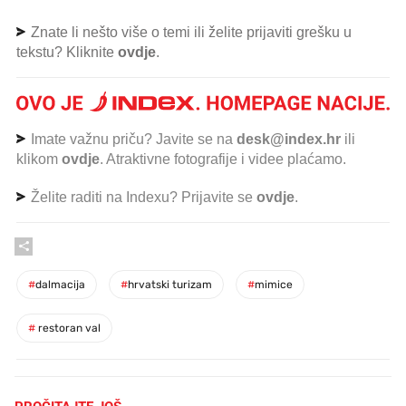
Znate li nešto više o temi ili želite prijaviti grešku u
tekstu? Kliknite
ovdje
.
Imate važnu priču? Javite se na
desk@index.hr
ili
klikom
ovdje
. Atraktivne fotografije i videe plaćamo.
Želite raditi na Indexu? Prijavite se
ovdje
.
#
dalmacija
#
hrvatski turizam
#
mimice
#
restoran val