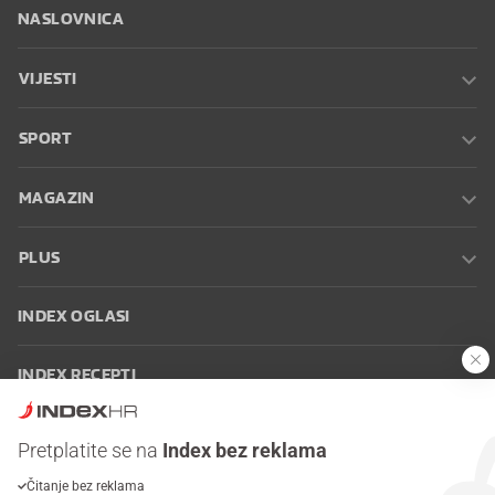
NASLOVNICA
VIJESTI
SPORT
MAGAZIN
PLUS
INDEX OGLASI
INDEX RECEPTI
INFO
Pretplatite se na
Index bez reklama
Čitanje bez reklama
Oglašavanje
Zaposli se na Indexu
Kontakt
Impressum
Uvjeti