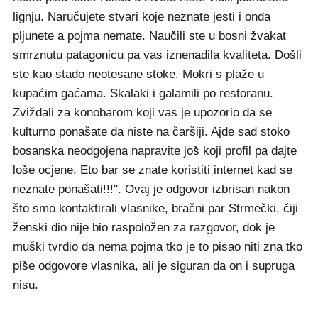
lignju. Naručujete stvari koje neznate jesti i onda
pljunete a pojma nemate. Naučili ste u bosni žvakat
smrznutu patagonicu pa vas iznenadila kvaliteta. Došli
ste kao stado neotesane stoke. Mokri s plaže u
kupaćim gaćama. Skalaki i galamili po restoranu.
Zviždali za konobarom koji vas je upozorio da se
kulturno ponašate da niste na čaršiji. Ajde sad stoko
bosanska neodgojena napravite još koji profil pa dajte
loše ocjene. Eto bar se znate koristiti internet kad se
neznate ponašati!!!". Ovaj je odgovor izbrisan nakon
što smo kontaktirali vlasnike, bračni par Strmečki, čiji
ženski dio nije bio raspoložen za razgovor, dok je
muški tvrdio da nema pojma tko je to pisao niti zna tko
piše odgovore vlasnika, ali je siguran da on i supruga
nisu.