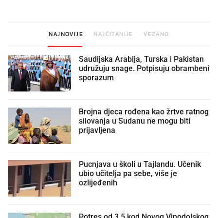
NAJNOVIJE
NAJČITANIJE
VEZANO
Saudijska Arabija, Turska i Pakistan
udružuju snage. Potpisuju obrambeni
sporazum
Brojna djeca rođena kao žrtve ratnog
silovanja u Sudanu ne mogu biti
prijavljena
Pucnjava u školi u Tajlandu. Učenik
ubio učitelja pa sebe, više je
ozlijeđenih
Potres od 3.5 kod Novog Vinodolskog