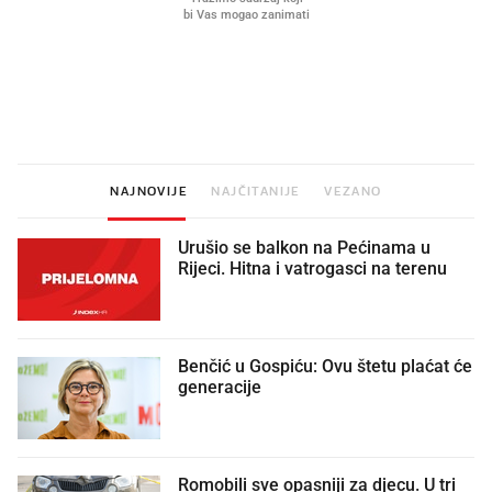
Što povezuje Lexus i
Kako su im čepovi boca d
legendarnog Ponyja?
nagradu od 10.000 eura
vjerovali"
NAJNOVIJE
NAJČITANIJE
VEZANO
Urušio se balkon na Pećinama u
Rijeci. Hitna i vatrogasci na terenu
Benčić u Gospiću: Ovu štetu plaćat će
generacije
Romobili sve opasniji za djecu. U tri