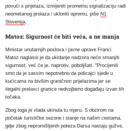
povući s prijelaza, izmijeniti prometnu signalizaciju radi
neometanog prolaza i ukloniti opremu, piše
N1
Slovenija
.
Matoz: Sigurnost će biti veća, a ne manja
Ministar unutarnjih poslova i javne uprave Franci
Matoz naglasio je da ukidanje nadzora neće smanjiti
sigurnost, već će je, naprotiv, poboljšati. "Procijenili
smo da je sasvim nepotrebno da policajci sjede u
kućicama na bivšim graničnim prijelazima jer se
ilegalni prelasci granice nedvojbeno događaju izvan tih
točaka.
Zbog toga je vlada ukinula tu mjeru. S obzirom na
početak turističke sezone i stanje na našim cestama,
gdje zbog nepromišljenih poteza Darsa nastaju gužve,