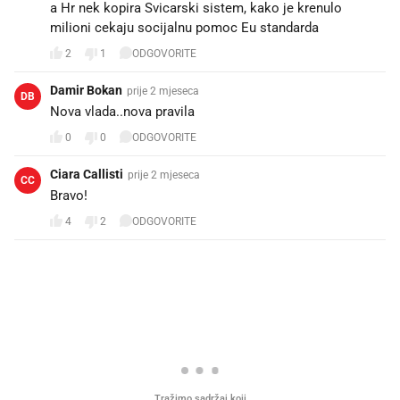
a Hr nek kopira Svicarski sistem, kako je krenulo
milioni cekaju socijalnu pomoc Eu standarda
2
1
ODGOVORITE
Damir Bokan
prije 2 mjeseca
DB
Nova vlada..nova pravila🤷🏼‍♂️
0
0
ODGOVORITE
Ciara Callisti
prije 2 mjeseca
CC
Bravo!
4
2
ODGOVORITE
PROČITAJTE JOŠ