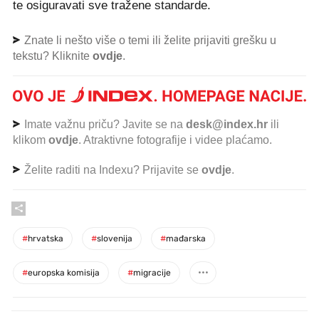
te osiguravati sve tražene standarde.
Znate li nešto više o temi ili želite prijaviti grešku u
tekstu? Kliknite
ovdje
.
Imate važnu priču? Javite se na
desk@index.hr
ili
klikom
ovdje
. Atraktivne fotografije i videe plaćamo.
Želite raditi na Indexu? Prijavite se
ovdje
.
#
hrvatska
#
slovenija
#
mađarska
#
europska komisija
#
migracije