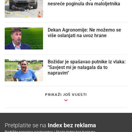
nesreće poginula dva maloljetnika
Dekan Agronomije: Ne možemo se
više oslanjati na uvoz hrane
Božidar je spašavao putnike iz vlaka:
"Savjest mi je nalagala da to
napravim"
PRIKAŽI JOŠ VIJESTI
Pretplatite se na
Index bez reklama
Podržite neovisno novinarstvo i čitajte Index bez bannera.