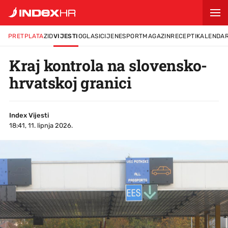
PRETPLATA
ZID
VIJESTI
OGLASI
CIJENE
SPORT
MAGAZIN
RECEPTI
KALENDA
Kraj kontrola na slovensko-
hrvatskoj granici
Index Vijesti
18:41, 11. lipnja 2026.