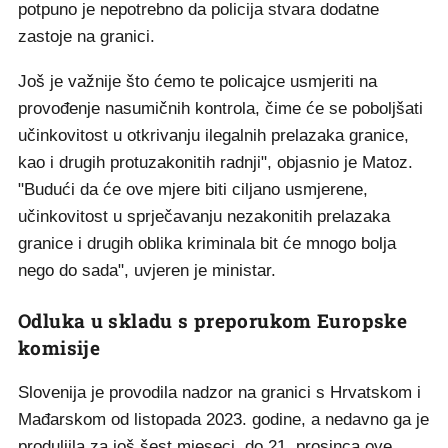
potpuno je nepotrebno da policija stvara dodatne
zastoje na granici.
Još je važnije što ćemo te policajce usmjeriti na
provođenje nasumičnih kontrola, čime će se poboljšati
učinkovitost u otkrivanju ilegalnih prelazaka granice,
kao i drugih protuzakonitih radnji", objasnio je Matoz.
"Budući da će ove mjere biti ciljano usmjerene,
učinkovitost u sprječavanju nezakonitih prelazaka
granice i drugih oblika kriminala bit će mnogo bolja
nego do sada", uvjeren je ministar.
Odluka u skladu s preporukom Europske
komisije
Slovenija je provodila nadzor na granici s Hrvatskom i
Mađarskom od listopada 2023. godine, a nedavno ga je
produljila za još šest mjeseci, do 21. prosinca ove