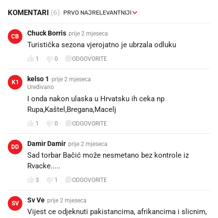
KOMENTARI
(6)
Chuck Borris
prije 2 mjeseca
CB
Turistička sezona vjerojatno je ubrzala odluku
1
0
ODGOVORITE
kelso 1
prije 2 mjeseca
K1
Uređivano
I onda nakon ulaska u Hrvatsku ih ceka np
Rupa,Kaštel,Bregana,Macelj
1
0
ODGOVORITE
Damir Damir
prije 2 mjeseca
DD
Sad torbar Bačić može nesmetano bez kontrole iz
Rvacke.....
3
1
ODGOVORITE
Sv Ve
prije 2 mjeseca
SV
Vijest ce odjeknuti pakistancima, afrikancima i slicnim,