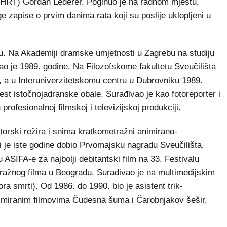
e (HRT) Gordan Lederer. Poginuo je na radnom mjestu,
zapise o prvim danima rata koji su poslije uklopljeni u
bu. Na Akademiji dramske umjetnosti u Zagrebu na studiju
rao je 1989. godine. Na Filozofskome fakultetu Sveučilišta
e, a u Interuniverzitetskomu centru u Dubrovniku 1989.
jest istočnojadranske obale. Surađivao je kao fotoreporter i
rofesionalnoj filmskoj i televizijskoj produkciji.
orski režira i snima kratkometražni animirano-
i je iste godine dobio Prvomajsku nagradu Sveučilišta,
SIFA-e za najbolji debitantski film na 33. Festivalu
ažnog filma u Beogradu. Surađivao je na multimedijskim
ra smrti). Od 1986. do 1990. bio je asistent trik-
nimiranim filmovima Čudesna šuma i Čarobnjakov šešir,