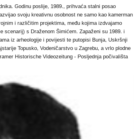
dnika. Godinu poslije, 1989., prihvaća stalni posao
e razvijao svoju kreativnu osobnost ne samo kao kamerman
brojnim i različitim projektima, među kojima izdvajamo
e scenarij) s Draženom Šimićem. Zapaženi su 1989. i
ama iz arheologije i povijesti te putopisi Bunja, Uskršnji
ajstarije Topusko, Vodeničarstvo u Zagrebu, a vrlo plodne
Agramer Historische Videozeitung - Posljednja počivališta