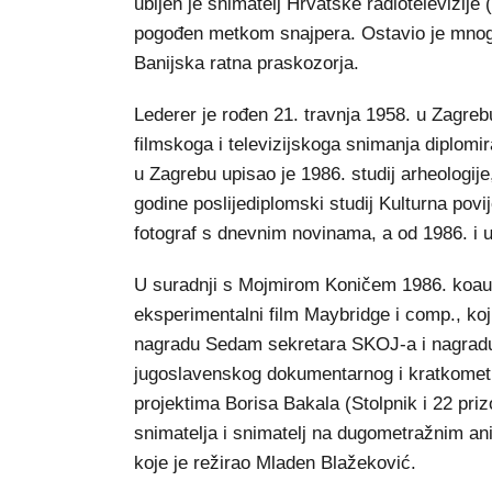
ubijen je snimatelj Hrvatske radiotelevizij
pogođen metkom snajpera. Ostavio je mnoge 
Banijska ratna praskozorja.
Lederer je rođen 21. travnja 1958. u Zagre
filmskoga i televizijskoga snimanja diplomi
u Zagrebu upisao je 1986. studij arheologij
godine poslijediplomski studij Kulturna povi
fotograf s dnevnim novinama, a od 1986. i u p
U suradnji s Mojmirom Koničem 1986. koaut
eksperimentalni film Maybridge i comp., koj
nagradu Sedam sekretara SKOJ-a i nagradu A
jugoslavenskog dokumentarnog i kratkometr
projektima Borisa Bakala (Stolpnik i 22 prizo
snimatelja i snimatelj na dugometražnim a
koje je režirao Mladen Blažeković.