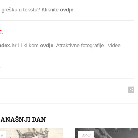
ti grešku u tekstu? Kliknite
ovdje
.
.
464.911 ČITATELJA DANAS
dex.hr
ili klikom
ovdje
. Atraktivne fotografije i videe
.
DANAŠNJI DAN
14
1973