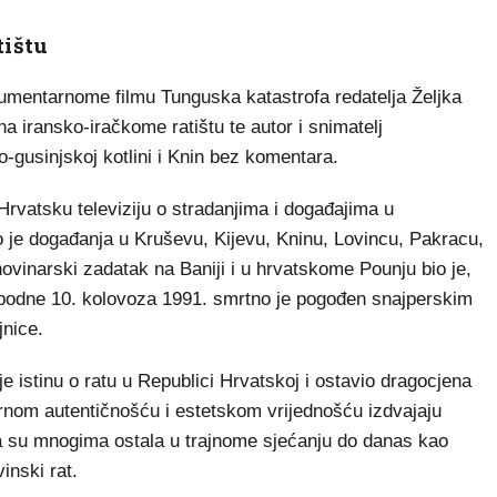
tištu
umentarnome filmu Tunguska katastrofa redatelja Željka
 na iransko-iračkome ratištu te autor i snimatelj
-gusinjskoj kotlini i Knin bez komentara.
rvatsku televiziju o stradanjima i događajima u
 je događanja u Kruševu, Kijevu, Kninu, Lovincu, Pakracu,
ovinarski zadatak na Baniji i u hrvatskome Pounju bio je,
jepodne 10. kolovoza 1991. smrtno je pogođen snajperskim
nice.
istinu o ratu u Republici Hrvatskoj i ostavio dragocjena
nom autentičnošću i estetskom vrijednošću izdvajaju
ja su mnogima ostala u trajnome sjećanju do danas kao
inski rat.