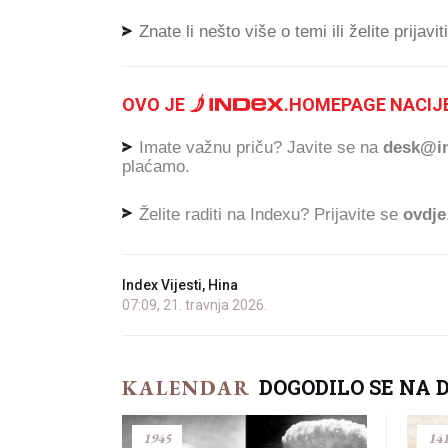
Znate li nešto više o temi ili želite prijavi
OVO JE
.
HOMEPAGE NACIJE
Imate važnu priču? Javite se na
desk@in
plaćamo.
Želite raditi na Indexu? Prijavite se
ovdje
Index Vijesti, Hina
07:09, 21. travnja 2026.
DOGODILO SE NA 
KALENDAR
1945
14