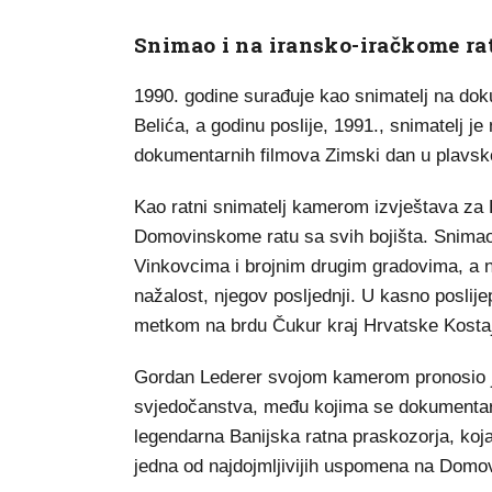
Snimao i na iransko-iračkome ra
1990. godine surađuje kao snimatelj na dok
Belića, a godinu poslije, 1991., snimatelj je
dokumentarnih filmova Zimski dan u plavsko
Kao ratni snimatelj kamerom izvještava za H
Domovinskome ratu sa svih bojišta. Snimao
Vinkovcima i brojnim drugim gradovima, a n
nažalost, njegov posljednji. U kasno posli
metkom na brdu Čukur kraj Hrvatske Kostaj
Gordan Lederer svojom kamerom pronosio je 
svjedočanstva, među kojima se dokumentar
legendarna Banijska ratna praskozorja, ko
jedna od najdojmljivijih uspomena na Domov