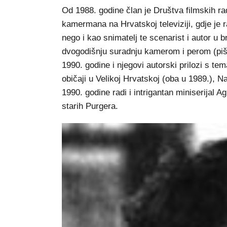
Od 1988. godine član je Društva filmskih ra
kamermana na Hrvatskoj televiziji, gdje j
nego i kao snimatelj te scenarist i autor u 
dvogodišnju suradnju kamerom i perom (piš
1990. godine i njegovi autorski prilozi s tem
običaji u Velikoj Hrvatskoj (oba u 1989.), N
1990. godine radi i intrigantan miniserijal 
starih Purgera.