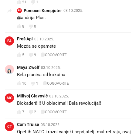
21
1
Pomocni Kompjuter
03.10.2025.
PK
@andrija Plus.
8
0
Freš Apl
03.10.2025.
FA
Mozda se opamete
5
9
ODGOVORITE
Maya Zwelf
03.10.2025.
Bela planina od kokaina
10
1
ODGOVORITE
Milivoj Glavović
03.10.2025.
MG
Blokaderi!!!! U oblacima!! Bela revolucija!!
7
2
ODGOVORITE
Com Truise
03.10.2025.
CT
Opet ih NATO i razni vanjski neprijatelji maltretiraju, ovaj