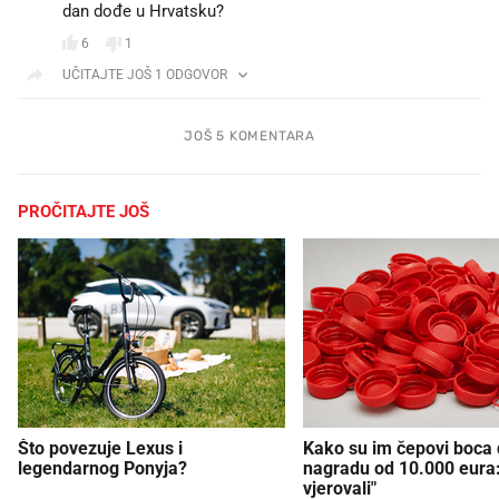
dan dođe u Hrvatsku?
6
1
UČITAJTE JOŠ 1 ODGOVOR
JOŠ 5 KOMENTARA
PROČITAJTE JOŠ
Što povezuje Lexus i
Kako su im čepovi boca d
legendarnog Ponyja?
nagradu od 10.000 eura
vjerovali"