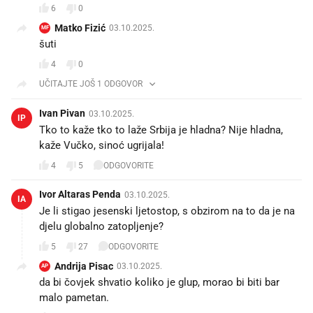
6
0
Matko Fizić
03.10.2025.
MF
šuti
4
0
UČITAJTE JOŠ 1 ODGOVOR
Ivan Pivan
03.10.2025.
IP
Tko to kaže tko to laže Srbija je hladna? Nije hladna,
kaže Vučko, sinoć ugrijala!
4
5
ODGOVORITE
Ivor Altaras Penda
03.10.2025.
IA
Je li stigao jesenski ljetostop, s obzirom na to da je na
djelu globalno zatopljenje?
5
27
ODGOVORITE
Andrija Pisac
03.10.2025.
AP
da bi čovjek shvatio koliko je glup, morao bi biti bar
malo pametan.