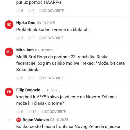
put uz pomoć HAARP-a.
8
7
ODGOVORITE
Njoko Ono
03.10.2025.
NO
Prokleti blokaderi i vreme su blokirali.
3
3
ODGOVORITE
Miro Jam
03.10.2025.
MJ
Molili Srbi Boga da postanu 23. republika Ruske
federacije, bog im uslišio molive i rekao: "Može, bit ćete
Srbosibirsk.
0
0
ODGOVORITE
Filip Bogovic
03.10.2025.
FB
kog boli ku***?! kakvo je vrijeme na Novom Zelandu,
može li i članak o tome?
6
16
ODGOVORITE
Bojan Vukovic
03.10.2025.
BV
Koliko često hladna fronta sa Novog Zelanda sljedeći