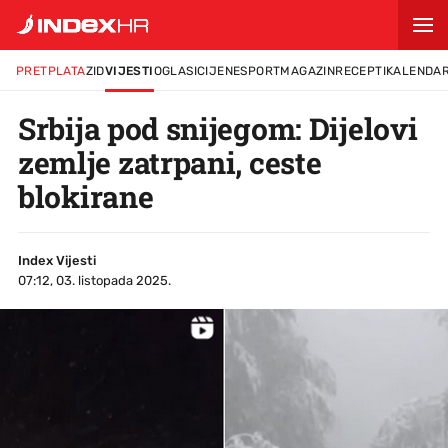
PRETPLATA
ZID
VIJESTI
OGLASI
CIJENE
SPORT
MAGAZIN
RECEPTI
KALENDA
Srbija pod snijegom: Dijelovi
zemlje zatrpani, ceste
blokirane
Index Vijesti
07:12, 03. listopada 2025.