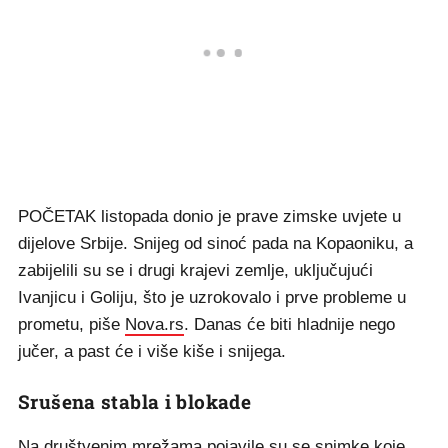
POČETAK listopada donio je prave zimske uvjete u
dijelove Srbije. Snijeg od sinoć pada na Kopaoniku, a
zabijelili su se i drugi krajevi zemlje, uključujući
Ivanjicu i Goliju, što je uzrokovalo i prve probleme u
prometu, piše
Nova.rs
. Danas će biti hladnije nego
jučer, a past će i više kiše i snijega.
Srušena stabla i blokade
Na društvenim mrežama pojavile su se snimke koje