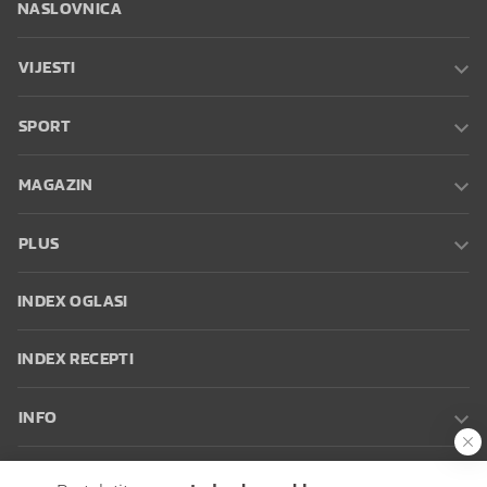
NASLOVNICA
VIJESTI
SPORT
MAGAZIN
PLUS
INDEX OGLASI
INDEX RECEPTI
INFO
Oglašavanje
Zaposli se na Indexu
Kontakt
Impressum
Uvjeti