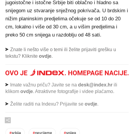
jugoistočne i istočne Srbije biti oblačno i hladno sa
snijegom uz stvaranje snježnog pokrivača. U brdskim i
nižim planinskim predjelima očekuje se od 10 do 20
cm, lokalno i više od 30 cm, a u višim predjelima i
preko 50 cm snijega u razdoblju od 48 sati.
Znate li nešto više o temi ili želite prijaviti grešku u
tekstu? Kliknite
ovdje
.
Imate važnu priču? Javite se na
desk@index.hr
ili
klikom
ovdje
. Atraktivne fotografije i videe plaćamo.
Želite raditi na Indexu? Prijavite se
ovdje
.
#
srbija
#
nevrijeme
#
snijeg