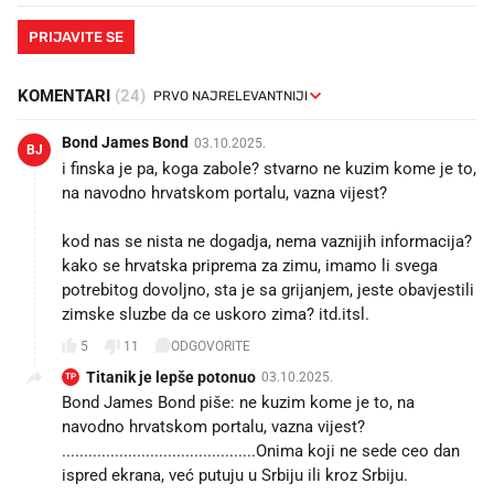
PRIJAVITE SE
KOMENTARI
(24)
Bond James Bond
03.10.2025.
BJ
i finska je pa, koga zabole? stvarno ne kuzim kome je to,
na navodno hrvatskom portalu, vazna vijest?
kod nas se nista ne dogadja, nema vaznijih informacija?
kako se hrvatska priprema za zimu, imamo li svega
potrebitog dovoljno, sta je sa grijanjem, jeste obavjestili
zimske sluzbe da ce uskoro zima? itd.itsl.
5
11
ODGOVORITE
Titanik je lepše potonuo
03.10.2025.
TP
Bond James Bond piše: ne kuzim kome je to, na
navodno hrvatskom portalu, vazna vijest?
............................................Onima koji ne sede ceo dan
ispred ekrana, već putuju u Srbiju ili kroz Srbiju.