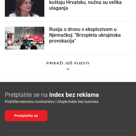
koštaju Hrvatsku, nužna su velika
ulaganja
Rusija o dronu s eksplozivom u
Njemačkoj: "Brzopleta ukrajinska
provokacija"
PRIKAŽI JOŠ VIJESTI
Pretplatite se na
Index bez reklama
Podržite neovisno novinarstvo i čitajte Index bez bannera.
Pretplatite se