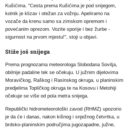
Kušićima. "Cesta prema Kušićima je pod snijegom,
kolnik je klizav i otežan za vožnju. Apeliramo na
vozače da krenu samo sa zimskom opremom i
povećanim oprezom. Vozite sporije i bez žurbe -
sigurnost na prvom mjestu!", stoji u objavi.
Stiže još snijega
Prema prognozama meteorologa Slobodana Sovilja,
obilnije padaline tek se očekuju. U južnim dijelovima
Moravičkog, Raškog i Rasinskog okruga, u planinskim
predjelima Topličkog okruga te na Kosovu i Metohiji
očekuje se više od pola metra snijega.
Republički hidrometeorološki zavod (RHMZ) upozorio
je da će i danas, nakon kišnog i snježnog četvrtka, u
brdsko-planinskim područjima jugozapadne, južne,