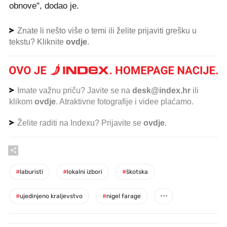
obnove", dodao je.
Znate li nešto više o temi ili želite prijaviti grešku u
tekstu? Kliknite
ovdje
.
Imate važnu priču? Javite se na
desk@index.hr
ili
klikom
ovdje
. Atraktivne fotografije i videe plaćamo.
Želite raditi na Indexu? Prijavite se
ovdje
.
#
laburisti
#
lokalni izbori
#
škotska
#
ujedinjeno kraljevstvo
#
nigel farage