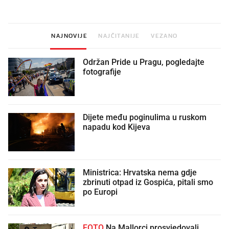
NAJNOVIJE
NAJČITANIJE
VEZANO
Održan Pride u Pragu, pogledajte
fotografije
Dijete među poginulima u ruskom
napadu kod Kijeva
Ministrica: Hrvatska nema gdje
zbrinuti otpad iz Gospića, pitali smo
po Europi
FOTO
Na Mallorci prosvjedovali