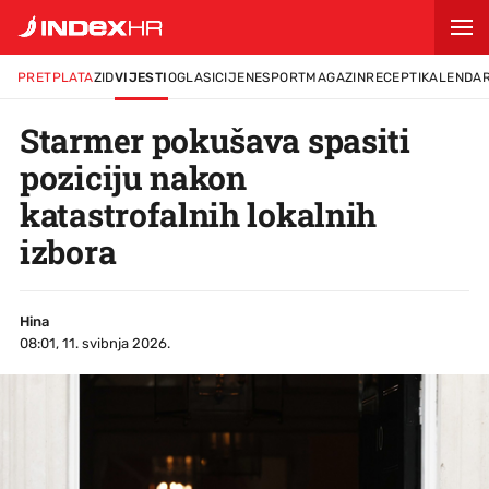
PRETPLATA
ZID
VIJESTI
OGLASI
CIJENE
SPORT
MAGAZIN
RECEPTI
KALENDA
Starmer pokušava spasiti
poziciju nakon
katastrofalnih lokalnih
izbora
Hina
08:01, 11. svibnja 2026.