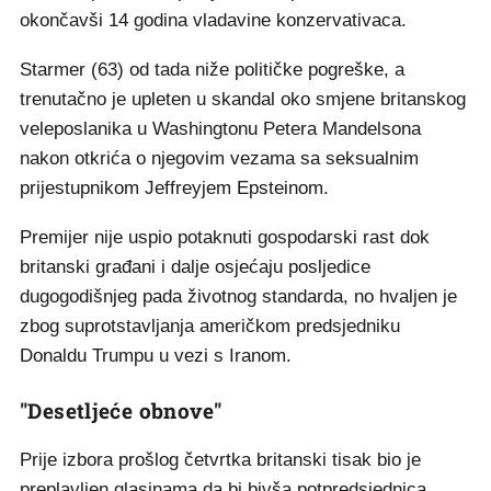
okončavši 14 godina vladavine konzervativaca.
Starmer (63) od tada niže političke pogreške, a
trenutačno je upleten u skandal oko smjene britanskog
veleposlanika u Washingtonu Petera Mandelsona
nakon otkrića o njegovim vezama sa seksualnim
prijestupnikom Jeffreyjem Epsteinom.
Premijer nije uspio potaknuti gospodarski rast dok
britanski građani i dalje osjećaju posljedice
dugogodišnjeg pada životnog standarda, no hvaljen je
zbog suprotstavljanja američkom predsjedniku
Donaldu Trumpu u vezi s Iranom.
"Desetljeće obnove"
Prije izbora prošlog četvrtka britanski tisak bio je
preplavljen glasinama da bi bivša potpredsjednica