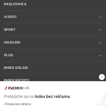
NASLOVNICA
VIJESTI
SPORT
MAGAZIN
PLUS
INDEX OGLASI
INDEX RECEPTI
INFO
Pretplatite se na
Index bez reklama
Čitanje bez reklama
Oglašavanje
Zaposli se na Indexu
Kontakt
Impressum
Uvjeti