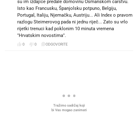
su im izdajice predale domovinu Osmanskom carstvu.
Isto kao Francusku, Španjolsku potpuno, Belgiju,
Portugal, Italiju, Njemačku, Austriju... Ali Index o pravom
razlogu Steimerovog pada ni jednu riječ... Zato su vrlo
rijetki trenuci kad poklonim 10 minuta vremena
"Hrvatskim novostima".
0
0
ODGOVORITE
PROČITAJTE JOŠ
Što povezuje Lexus i
Kako su im čepovi boca d
legendarnog Ponyja?
nagradu od 10.000 eura
vjerovali"