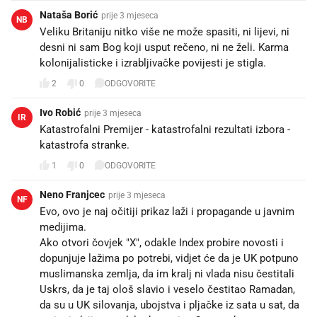
Nataša Borić
prije 3 mjeseca
NB
Veliku Britaniju nitko više ne može spasiti, ni lijevi, ni
desni ni sam Bog koji usput rečeno, ni ne želi. Karma
kolonijalisticke i izrabljivačke povijesti je stigla.
2
0
ODGOVORITE
Ivo Robić
prije 3 mjeseca
IR
Katastrofalni Premijer - katastrofalni rezultati izbora -
katastrofa stranke.
1
0
ODGOVORITE
Neno Franjcec
prije 3 mjeseca
NF
Evo, ovo je naj očitiji prikaz laži i propagande u javnim
medijima.
Ako otvori čovjek "X", odakle Index probire novosti i
dopunjuje lažima po potrebi, vidjet će da je UK potpuno
muslimanska zemlja, da im kralj ni vlada nisu čestitali
Uskrs, da je taj ološ slavio i veselo čestitao Ramadan,
da su u UK silovanja, ubojstva i pljačke iz sata u sat, da