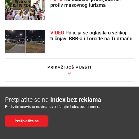
protiv masovnog turizma
VIDEO
Policija se oglasila o velikoj
tučnjavi BBB-a i Torcide na Tuđmanu
PRIKAŽI JOŠ VIJESTI
Pretplatite se na
Index bez reklama
Podržite neovisno novinarstvo i čitajte Index bez bannera.
Pretplatite se