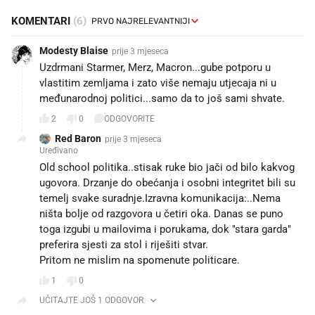
KOMENTARI
(6)
Modesty Blaise
prije 3 mjeseca
Uzdrmani Starmer, Merz, Macron...gube potporu u
vlastitim zemljama i zato više nemaju utjecaja ni u
međunarodnoj politici...samo da to još sami shvate.
2
0
ODGOVORITE
Red Baron
prije 3 mjeseca
Uređivano
Old school politika..stisak ruke bio jači od bilo kakvog
ugovora. Drzanje do obećanja i osobni integritet bili su
temelj svake suradnje.Izravna komunikacija:..Nema
ništa bolje od razgovora u četiri oka. Danas se puno
toga izgubi u mailovima i porukama, dok "stara garda"
preferira sjesti za stol i riješiti stvar.
Pritom ne mislim na spomenute politicare.
1
0
UČITAJTE JOŠ 1 ODGOVOR