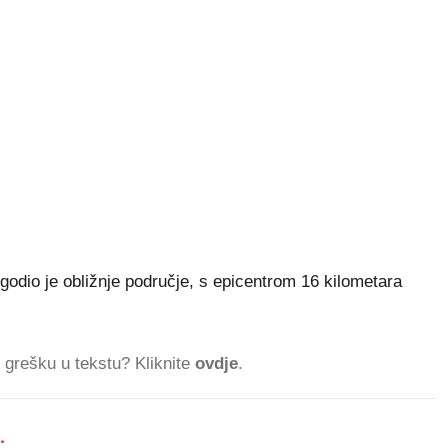
ogodio je obližnje područje, s epicentrom 16 kilometara
ti grešku u tekstu? Kliknite
ovdje
.
.
604.391 ČITATELJ