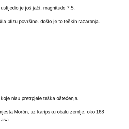
slijedio je još jači, magnitude 7.5.
a blizu površine, došlo je to teških razaranja.
koje nisu pretrpjele teška oštećenja.
mjesta Morón, uz karipsku obalu zemlje, oko 168
casa.