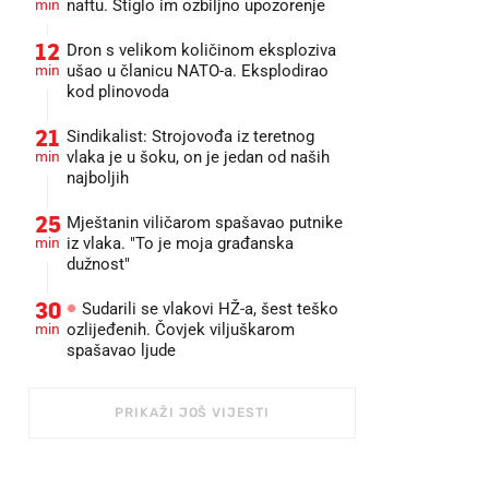
min
naftu. Stiglo im ozbiljno upozorenje
12
Dron s velikom količinom eksploziva
min
ušao u članicu NATO-a. Eksplodirao
kod plinovoda
21
Sindikalist: Strojovođa iz teretnog
min
vlaka je u šoku, on je jedan od naših
najboljih
25
Mještanin viličarom spašavao putnike
min
iz vlaka. "To je moja građanska
dužnost"
30
Sudarili se vlakovi HŽ-a, šest teško
min
ozlijeđenih. Čovjek viljuškarom
spašavao ljude
PRIKAŽI JOŠ VIJESTI