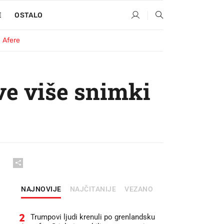
E
OSTALO
Afere
sve više snimki
NAJNOVIJE
NAJČITANIJE
VEZANO
2
Trumpovi ljudi krenuli po grenlandsku