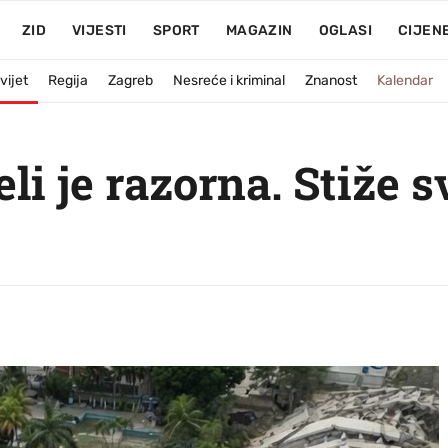
ZID
VIJESTI
SPORT
MAGAZIN
OGLASI
CIJEN
vijet
Regija
Zagreb
Nesreće i kriminal
Znanost
Kalendar
li je razorna. Stiže 