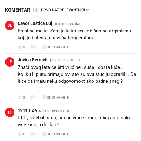
KOMENTARI
(4)
Davor Luštica Luj
prije mjesec dana
DL
Brani se majka Zemlja kako zna, obično se organizmu
koji je bolestan poveća temperatura
9
0
ODGOVORITE
Jovica Petrovic
prije mjesec dana
JP
Znači ovog leta će biti vrućine , suša i dosta kiše .
Koliku li platu primaju ovi sto su ovu studiju odradili . Da
li će da imaju neku odgovornost ako padne sneg ?🤣🤣
🤣🤣
3
2
ODGOVORITE
1911 HŽV
prije mjesec dana
1H
Uffff, najebali smo, biti će vruće i moglo bi pasti malo
više kiše, a di i kad?
0
0
ODGOVORITE