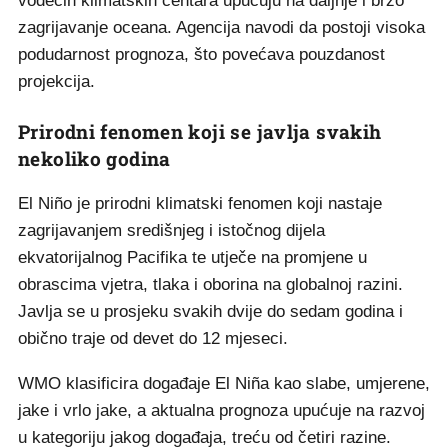
vodećih klimatskih centara upućuju na daljnje i brzo
zagrijavanje oceana. Agencija navodi da postoji visoka
podudarnost prognoza, što povećava pouzdanost
projekcija.
Prirodni fenomen koji se javlja svakih
nekoliko godina
El Niño je prirodni klimatski fenomen koji nastaje
zagrijavanjem središnjeg i istočnog dijela
ekvatorijalnog Pacifika te utječe na promjene u
obrascima vjetra, tlaka i oborina na globalnoj razini.
Javlja se u prosjeku svakih dvije do sedam godina i
obično traje od devet do 12 mjeseci.
WMO klasificira događaje El Niña kao slabe, umjerene,
jake i vrlo jake, a aktualna prognoza upućuje na razvoj
u kategoriju jakog događaja, treću od četiri razine.