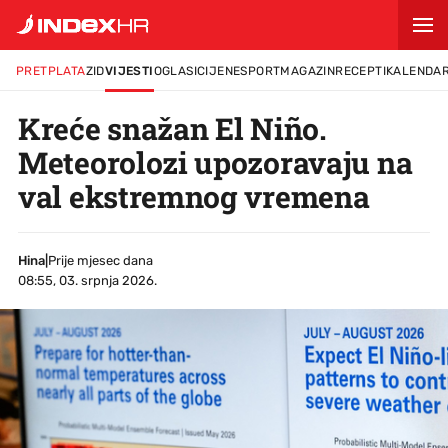
PRETPLATA
ZID
VIJESTI
OGLASI
CIJENE
SPORT
MAGAZIN
RECEPTI
KALENDA
Kreće snažan El Niño.
Meteorolozi upozoravaju na
val ekstremnog vremena
Hina
|
Prije mjesec dana
08:55, 03. srpnja 2026.