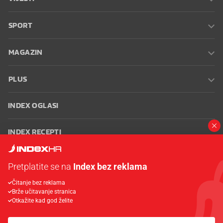
SPORT
MAGAZIN
PLUS
INDEX OGLASI
INDEX RECEPTI
INFO
Pretplatite se na
Index bez reklama
Čitanje bez reklama
Oglašavanje
Zaposli se na Indexu
Kontakt
Impressum
Uvjeti
Brže učitavanje stranica
korištenja
Postavke kolačića
Otkažite kad god želite