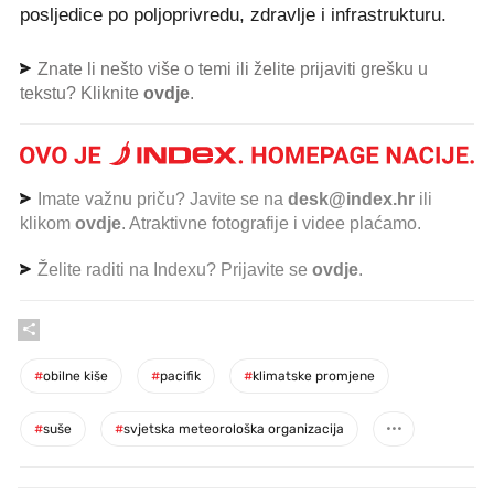
posljedice po poljoprivredu, zdravlje i infrastrukturu.
Znate li nešto više o temi ili želite prijaviti grešku u
tekstu? Kliknite
ovdje
.
Imate važnu priču? Javite se na
desk@index.hr
ili
klikom
ovdje
. Atraktivne fotografije i videe plaćamo.
Želite raditi na Indexu? Prijavite se
ovdje
.
#
obilne kiše
#
pacifik
#
klimatske promjene
#
suše
#
svjetska meteorološka organizacija