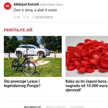
Alkibijad Kolotrk
prije mjesec dana
AK
Zimi ti zima, a uleti ti vruće 🤣
0
1
ODGOVORITE
PROČITAJTE JOŠ
Što povezuje Lexus i
Kako su im čepovi boca d
legendarnog Ponyja?
nagradu od 10.000 eura
vjerovali"
NAJNOVIJE
NAJČITANIJE
VEZANO